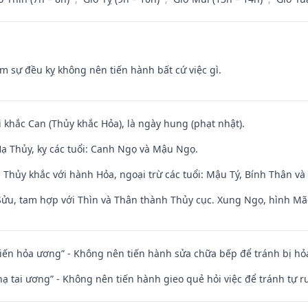
ăm sự đều kỵ không nên tiến hành bất cứ việc gì.
i khắc Can (Thủy khắc Hỏa), là ngày hung (phạt nhật).
ạ Thủy, kỵ các tuổi: Canh Ngọ và Mậu Ngọ.
 Thủy khắc với hành Hỏa, ngoại trừ các tuổi: Mậu Tý, Bính Thân 
 Sửu, tam hợp với Thìn và Thân thành Thủy cục. Xung Ngọ, hình Mão
t kiến hỏa ương” - Không nên tiến hành sửa chữa bếp để tránh bị hỏa
nhạ tai ương” - Không nên tiến hành gieo quẻ hỏi việc để tránh tự r