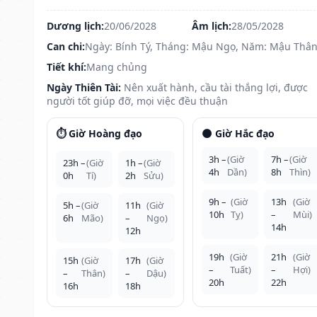
Dương lịch:
20/06/2028
Âm lịch:
28/05/2028
Can chi:
Ngày: Bính Tý, Tháng: Mậu Ngọ, Năm: Mậu Thâ
Tiết khí:
Mang chủng
Ngày Thiên Tài:
Nên xuất hành, cầu tài thắng lợi, được
người tốt giúp đỡ, mọi việc đều thuận
⏱️ Giờ Hoàng đạo
🌑 Giờ Hắc đạo
3h –
(Giờ
7h –
(Giờ
23h –
(Giờ
1h –
(Giờ
4h
Dần)
8h
Thìn)
0h
Tí)
2h
Sửu)
9h –
(Giờ
13h
(Giờ
5h –
(Giờ
11h
(Giờ
10h
Tỵ)
–
Mùi)
6h
Mão)
–
Ngọ)
14h
12h
19h
(Giờ
21h
(Giờ
15h
(Giờ
17h
(Giờ
–
Tuất)
–
Hợi)
–
Thân)
–
Dậu)
20h
22h
16h
18h