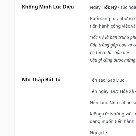
Khổng Minh Lục Diệu
Ngày:
Tốc Hỷ
- tức ngà
Buổi sáng tốt, nhưng 
tiến hành công việc v
“Tốc Hỷ là bạn trùng p
Gặp trùng gặp bạn vợ c
Có tài có lộc hẳn hoi
Cầu gì cũng được mừng 
Nhị Thập Bát Tú
Tên sao
: Sao Dực
Tên ngày
: Dực Hỏa Xà 
Nên làm
: Nếu cắt áo s
Kiêng cữ
: Những việc 
đang muốn tiến hành c
Ngoại lệ
: