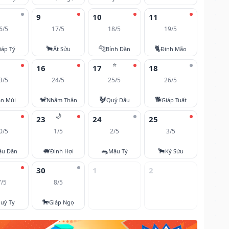
9
10
11
6/5
17/5
18/5
19/5
🐂
🐅
🐈
iáp Tý
Ất Sửu
Bính Dần
Đinh Mão
⭐
16
17
18
3/5
24/5
25/5
26/5
🐒
🐓
🐕
ân Mùi
Nhâm Thân
Quý Dậu
Giáp Tuất
🌙
23
24
25
0/5
1/5
2/5
3/5
🐖
🐀
🐂
ậu Dần
Đinh Hợi
Mậu Tý
Kỷ Sửu
30
1
2
7/5
8/5
🐎
uý Tỵ
Giáp Ngọ