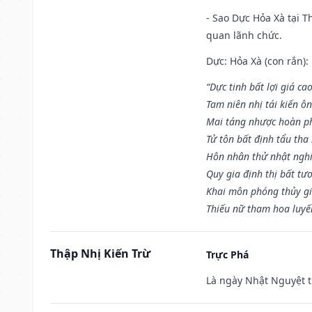
- Sao Dực Hỏa Xà tại Th
quan lãnh chức.
Dực: Hỏa Xà (con rắn):
“Dực tinh bất lợi giá ca
Tam niên nhị tái kiến ô
Mai táng nhược hoàn p
Tử tôn bất định tẩu tha
Hôn nhân thử nhật nghi 
Quy gia định thị bất tư
Khai môn phóng thủy gi
Thiếu nữ tham hoa luyế
Thập Nhị Kiến Trừ
Trực Phá
Là ngày Nhật Nguyệt t