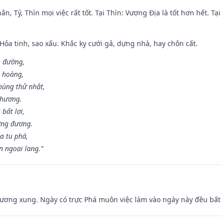
ân, Tý, Thìn mọi việc rất tốt. Tại Thìn: Vượng Địa là tốt hơn hết. T
 Hỏa tinh, sao xấu. Khắc kỵ cưới gả, dựng nhà, hay chôn cất.
o đường,
n hoàng,
hùng thử nhật,
 hương.
bất lợi,
ơng đương.
a tu phá,
n ngoại lang.”
ương xung. Ngày có trực Phá muôn việc làm vào ngày này đều bất l