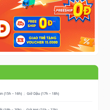
ân (15h – 16h)
;
Giờ Dậu (17h – 18h)
ất (19h – 20h)
;
Giờ Hợi (21h – 22h)