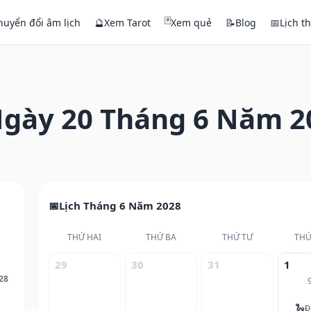
🃏
huyển đổi âm lịch
🔮
Xem Tarot
Xem quẻ
📝
Blog
📅
Lịch t
gày 20 Tháng 6 Năm 2
Lịch Tháng 6 Năm 2028
THỨ HAI
THỨ BA
THỨ TƯ
THỨ
29
30
31
1
28
🐍
Đ