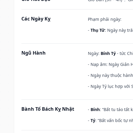
Các Ngày Kỵ
Phạm phải ngày:
-
Thụ Tử
: Ngày này tr
Ngũ Hành
Ngày:
Bính Tý
- tức Ch
- Nạp âm: Ngày Giản H
- Ngày này thuộc hành
- Ngày Tý lục hợp với
Bành Tổ Bách Kỵ Nhật
-
Bính
: “Bất tu táo tấ
-
Tý
: “Bất vấn bốc tự 