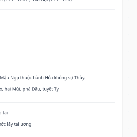
và Mậu Ngọ thuộc hành Hỏa không sợ Thủy.
, hại Mùi, phá Dậu, tuyệt Tỵ.
 tai
ước lấy tai ương