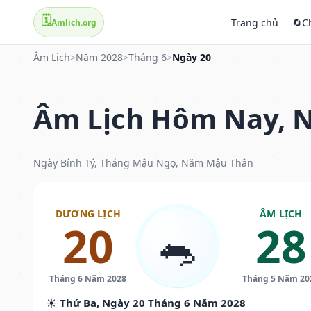
🗓️
Trang chủ
🔄
C
Amlich.org
Âm Lịch
>
Năm 2028
>
Tháng 6
>
Ngày 20
Âm Lịch Hôm Nay, N
Ngày Bính Tý, Tháng Mậu Ngọ, Năm Mậu Thân
DƯƠNG LỊCH
ÂM LỊCH
20
28
🐀
Tháng 6 Năm 2028
Tháng 5 Năm 20
☀️ Thứ Ba, Ngày 20 Tháng 6 Năm 2028