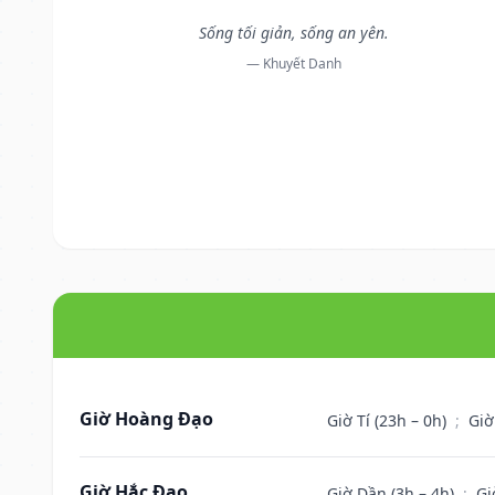
Sống tối giản, sống an yên.
— Khuyết Danh
Giờ Hoàng Đạo
Giờ Tí (23h – 0h)
;
Giờ
Giờ Hắc Đạo
Giờ Dần (3h – 4h)
;
Gi