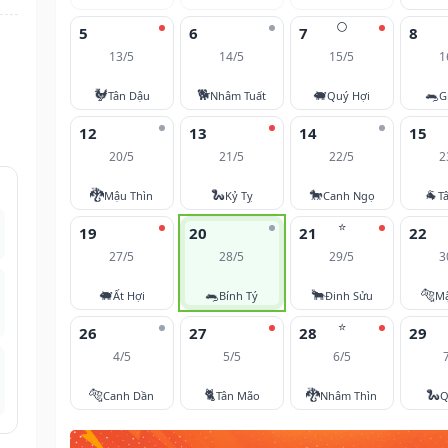
🌕
5
6
7
8
13/5
14/5
15/5
1
n
🐓
🐕
🐖
🐀
Tân Dậu
Nhâm Tuất
Quý Hợi
G
12
13
14
15
20/5
21/5
22/5
2
🐉
🐍
🐎
🐐
Mậu Thìn
Kỷ Tỵ
Canh Ngọ
T
⭐
19
20
21
22
27/5
28/5
29/5
3
🐖
🐀
🐂
🐅
Ất Hợi
Bính Tý
Đinh Sửu
M
⭐
26
27
28
29
4/5
5/5
6/5
🐅
🐈
🐉
🐍
Canh Dần
Tân Mão
Nhâm Thìn
Q