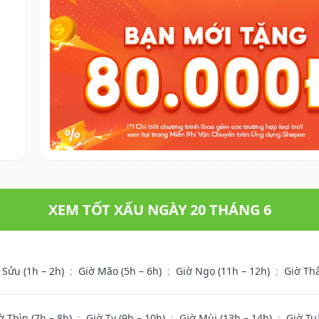
XEM TỐT XẤU NGÀY 20 THÁNG 6
 Sửu (1h – 2h)
;
Giờ Mão (5h – 6h)
;
Giờ Ngọ (11h – 12h)
;
Giờ Th
ờ Thìn (7h – 8h)
;
Giờ Tỵ (9h – 10h)
;
Giờ Mùi (13h – 14h)
;
Giờ Tu