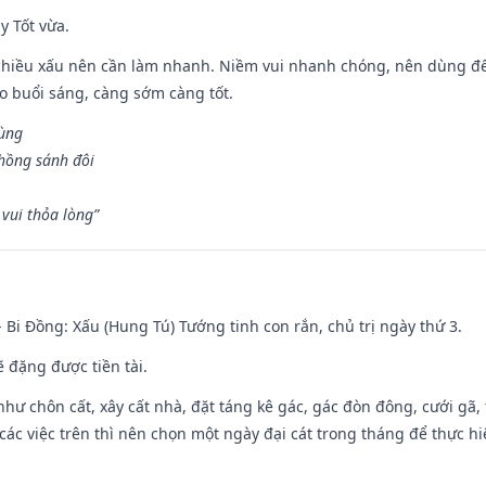
y Tốt vừa.
chiều xấu nên cần làm nhanh. Niềm vui nhanh chóng, nên dùng để 
ào buổi sáng, càng sớm càng tốt.
hùng
hồng sánh đôi
vui thỏa lòng”
- Bi Đồng: Xấu (Hung Tú) Tướng tinh con rắn, chủ trị ngày thứ 3.
ẽ đặng được tiền tài.
như chôn cất, xây cất nhà, đặt táng kê gác, gác đòn đông, cưới gã, t
ác việc trên thì nên chọn một ngày đại cát trong tháng để thực hi