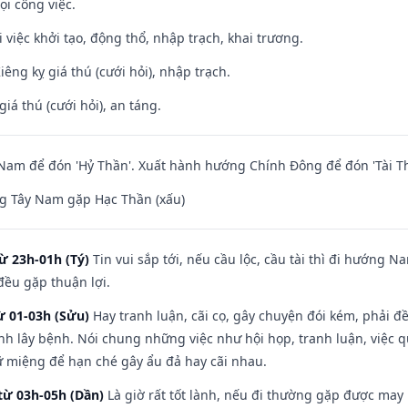
ọi công việc.
i việc khởi tạo, động thổ, nhập trạch, khai trương.
Kiêng kỵ giá thú (cưới hỏi), nhập trạch.
giá thú (cưới hỏi), an táng.
am để đón 'Hỷ Thần'. Xuất hành hướng Chính Đông để đón 'Tài Th
g Tây Nam gặp Hạc Thần (xấu)
ừ 23h-01h (Tý)
Tin vui sắp tới, nếu cầu lộc, cầu tài thì đi hướng 
đều gặp thuận lợi.
ừ 01-03h (Sửu)
Hay tranh luận, cãi cọ, gây chuyện đói kém, phải đ
nh lây bệnh. Nói chung những việc như hội họp, tranh luận, việc q
iữ miệng để hạn ché gây ẩu đả hay cãi nhau.
từ 03h-05h (Dần)
Là giờ rất tốt lành, nếu đi thường gặp được may