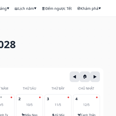
háng
📖
Lịch năm
🧧
Đếm ngược Tết
🧭
Khám phá
▼
▼
▼
028
 NĂM
THỨ SÁU
THỨ BẢY
CHỦ NHẬT
⭐
2
3
4
9/5
10/5
11/5
12/5
🐎
🐐
🐒
inh Tỵ
Mậu Ngọ
Kỷ Mùi
Canh Thân