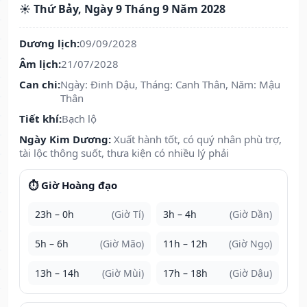
☀️ Thứ Bảy, Ngày 9 Tháng 9 Năm 2028
Dương lịch:
09/09/2028
Âm lịch:
21/07/2028
Can chi:
Ngày: Đinh Dậu, Tháng: Canh Thân, Năm: Mậu
Thân
Tiết khí:
Bạch lộ
Ngày Kim Dương:
Xuất hành tốt, có quý nhân phù trợ,
tài lộc thông suốt, thưa kiện có nhiều lý phải
⏱️ Giờ Hoàng đạo
23h – 0h
(Giờ Tí)
3h – 4h
(Giờ Dần)
5h – 6h
(Giờ Mão)
11h – 12h
(Giờ Ngọ)
13h – 14h
(Giờ Mùi)
17h – 18h
(Giờ Dậu)