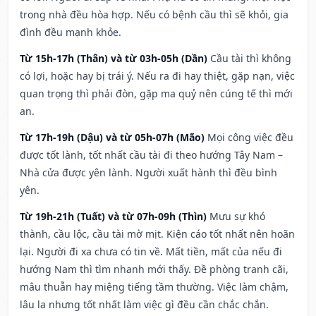
trong nhà đều hòa hợp. Nếu có bệnh cầu thì sẽ khỏi, gia
đình đều mạnh khỏe.
Từ 15h-17h (Thân) và từ 03h-05h (Dần)
Cầu tài thì không
có lợi, hoặc hay bị trái ý. Nếu ra đi hay thiệt, gặp nạn, việc
quan trọng thì phải đòn, gặp ma quỷ nên cúng tế thì mới
an.
Từ 17h-19h (Dậu) và từ 05h-07h (Mão)
Mọi công việc đều
được tốt lành, tốt nhất cầu tài đi theo hướng Tây Nam –
Nhà cửa được yên lành. Người xuất hành thì đều bình
yên.
Từ 19h-21h (Tuất) và từ 07h-09h (Thìn)
Mưu sự khó
thành, cầu lộc, cầu tài mờ mịt. Kiện cáo tốt nhất nên hoãn
lại. Người đi xa chưa có tin về. Mất tiền, mất của nếu đi
hướng Nam thì tìm nhanh mới thấy. Đề phòng tranh cãi,
mâu thuẫn hay miệng tiếng tầm thường. Việc làm chậm,
lâu la nhưng tốt nhất làm việc gì đều cần chắc chắn.