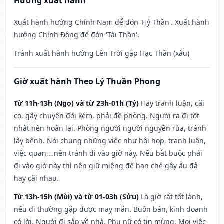
Hướng xuất hành
Xuất hành hướng Chính Nam để đón 'Hỷ Thần'. Xuất hành
hướng Chính Đông để đón 'Tài Thần'.
Tránh xuất hành hướng Lên Trời gặp Hạc Thần (xấu)
Giờ xuất hành Theo Lý Thuần Phong
Từ 11h-13h (Ngọ) và từ 23h-01h (Tý)
Hay tranh luận, cãi
cọ, gây chuyện đói kém, phải đề phòng. Người ra đi tốt
nhất nên hoãn lại. Phòng người người nguyền rủa, tránh
lây bệnh. Nói chung những việc như hội họp, tranh luận,
việc quan,…nên tránh đi vào giờ này. Nếu bắt buộc phải
đi vào giờ này thì nên giữ miệng để hạn ché gây ẩu đả
hay cãi nhau.
Từ 13h-15h (Mùi) và từ 01-03h (Sửu)
Là giờ rất tốt lành,
nếu đi thường gặp được may mắn. Buôn bán, kinh doanh
có lời. Người đi sắp về nhà. Phụ nữ có tin mừng. Mọi việc