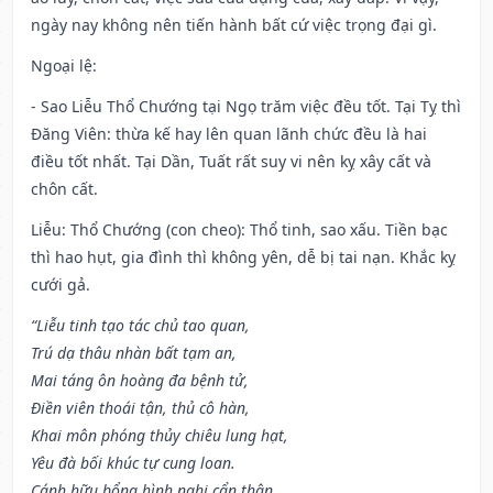
ngày nay không nên tiến hành bất cứ việc trọng đại gì.
Ngoại lệ
:
- Sao Liễu Thổ Chướng tại Ngọ trăm việc đều tốt. Tại Tỵ thì
Đăng Viên: thừa kế hay lên quan lãnh chức đều là hai
điều tốt nhất. Tại Dần, Tuất rất suy vi nên kỵ xây cất và
chôn cất.
Liễu: Thổ Chướng (con cheo): Thổ tinh, sao xấu. Tiền bạc
thì hao hụt, gia đình thì không yên, dễ bị tai nạn. Khắc kỵ
cưới gả.
“Liễu tinh tạo tác chủ tao quan,
Trú dạ thâu nhàn bất tạm an,
Mai táng ôn hoàng đa bệnh tử,
Điền viên thoái tận, thủ cô hàn,
Khai môn phóng thủy chiêu lung hạt,
Yêu đà bối khúc tự cung loan.
Cánh hữu bổng hình nghi cẩn thận,