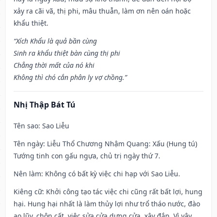
xảy ra cãi vã, thị phi, mâu thuẫn, làm ơn nên oán hoặc
khẩu thiệt.
“Xích Khẩu là quả bần cùng
Sinh ra khẩu thiệt bàn cùng thị phi
Chẳng thời mất của nó khi
Không thì chó cắn phân ly vợ chồng.”
Nhị Thập Bát Tú
Tên sao
: Sao Liễu
Tên ngày
: Liễu Thổ Chương Nhậm Quang: Xấu (Hung tú)
Tướng tinh con gấu ngựa, chủ trị ngày thứ 7.
Nên làm
: Không có bất kỳ việc chi hạp với Sao Liễu.
Kiêng cữ
: Khởi công tạo tác việc chi cũng rất bất lợi, hung
hại. Hung hại nhất là làm thủy lợi như trổ tháo nước, đào
ao lũy, chôn cất, việc sửa cửa dựng cửa, xây đắp. Vì vậy,