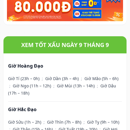
XEM TỐT XẤU NGÀY 9 THÁNG 9
Giờ Hoàng Đạo
Giờ Tí (23h – 0h)
;
Giờ Dần (3h – 4h)
;
Giờ Mão (5h – 6h)
;
Giờ Ngọ (11h – 12h)
;
Giờ Mùi (13h – 14h)
;
Giờ Dậu
(17h – 18h)
Giờ Hắc Đạo
Giờ Sửu (1h – 2h)
;
Giờ Thìn (7h – 8h)
;
Giờ Tỵ (9h – 10h)
;
Giờ Thân (15h – 16h)
;
Giờ Tuất (19h – 20h)
;
Giờ Hợi