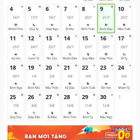
4
5
6
7
8
9
10
16/7
17/7
18/7
19/7
20/7
21/7
22/7
🐉
🐍
🐎
🐐
🐒
🐓
🐕
Nhâm Thìn
Quý Tỵ
Giáp Ngọ
Ất Mùi
Bính Thân
Đinh Dậu
Mậu Tuất
11
12
13
14
15
16
17
23/7
24/7
25/7
26/7
27/7
28/7
29/7
🐖
🐀
🐂
🐅
🐈
🐉
🐍
Kỷ Hợi
Canh Tý
Tân Sửu
Nhâm Dần
Quý Mão
Giáp Thìn
Ất Tỵ
18
19
20
21
22
23
24
30/7
1/8
2/8
3/8
4/8
5/8
6/8
🐎
🐐
🐒
🐓
🐕
🐖
🐀
Bính Ngọ
Đinh Mùi
Mậu Thân
Kỷ Dậu
Canh Tuất
Tân Hợi
Nhâm Tý
25
26
27
28
29
30
1
7/8
8/8
9/8
10/8
11/8
12/8
🐂
🐅
🐈
🐉
🐍
🐎
Quý Sửu
Giáp Dần
Ất Mão
Bính Thìn
Đinh Tỵ
Mậu Ngọ