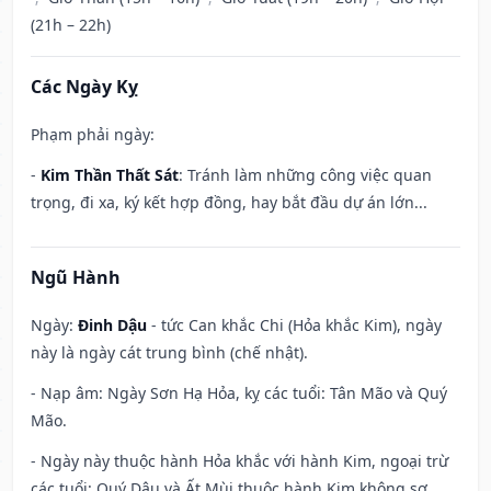
(21h – 22h)
Các Ngày Kỵ
Phạm phải ngày:
-
Kim Thần Thất Sát
: Tránh làm những công việc quan
trọng, đi xa, ký kết hợp đồng, hay bắt đầu dự án lớn...
Ngũ Hành
Ngày:
Đinh Dậu
- tức Can khắc Chi (Hỏa khắc Kim), ngày
này là ngày cát trung bình (chế nhật).
- Nạp âm: Ngày Sơn Hạ Hỏa, kỵ các tuổi: Tân Mão và Quý
Mão.
- Ngày này thuộc hành Hỏa khắc với hành Kim, ngoại trừ
các tuổi: Quý Dậu và Ất Mùi thuộc hành Kim không sợ