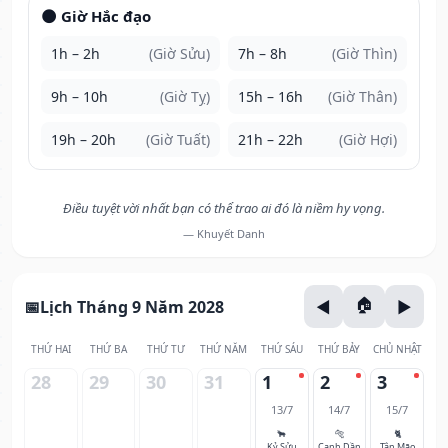
🌑 Giờ Hắc đạo
1h – 2h
(Giờ Sửu)
7h – 8h
(Giờ Thìn)
9h – 10h
(Giờ Tỵ)
15h – 16h
(Giờ Thân)
19h – 20h
(Giờ Tuất)
21h – 22h
(Giờ Hợi)
Điều tuyệt vời nhất bạn có thể trao ai đó là niềm hy vọng.
— Khuyết Danh
Lịch Tháng 9 Năm 2028
THỨ HAI
THỨ BA
THỨ TƯ
THỨ NĂM
THỨ SÁU
THỨ BẢY
CHỦ NHẬT
28
29
30
31
1
2
3
13/7
14/7
15/7
🐂
🐅
🐈
Kỷ Sửu
Canh Dần
Tân Mão