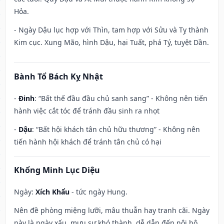
Hỏa.
- Ngày Dậu lục hợp với Thìn, tam hợp với Sửu và Tỵ thành
Kim cục. Xung Mão, hình Dậu, hại Tuất, phá Tý, tuyệt Dần.
Bành Tổ Bách Kỵ Nhật
-
Đinh
: “Bất thế đầu đầu chủ sanh sang” - Không nên tiến
hành việc cắt tóc để tránh đầu sinh ra nhọt
-
Dậu
: “Bất hội khách tân chủ hữu thương” - Không nên
tiến hành hội khách để tránh tân chủ có hại
Khổng Minh Lục Diệu
Ngày:
Xích Khẩu
- tức ngày Hung.
Nên đề phòng miệng lưỡi, mâu thuẫn hay tranh cãi. Ngày
này là ngày xấu, mưu sự khó thành, dễ dẫn đến nội bộ