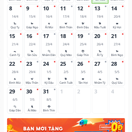
8
9
10
11
12
13
14
14/4
15/4
16/4
17/4
18/4
19/4
20/4
🐍
🐎
🐐
🐒
🐓
🐕
🐖
Quý Tỵ
Giáp Ngọ
Ất Mùi
Bính Thân
Đinh Dậu
Mậu Tuất
Kỷ Hợi
15
16
17
18
19
20
21
21/4
22/4
23/4
24/4
25/4
26/4
27/4
🐀
🐂
🐅
🐈
🐉
🐍
🐎
Canh Tý
Tân Sửu
Nhâm Dần
Quý Mão
Giáp Thìn
Ất Tỵ
Bính Ngọ
22
23
24
25
26
27
28
28/4
29/4
1/5
2/5
3/5
4/5
5/5
🐐
🐒
🐓
🐕
🐖
🐀
🐂
Đinh Mùi
Mậu Thân
Kỷ Dậu
Canh Tuất
Tân Hợi
Nhâm Tý
Quý Sửu
29
30
31
1
2
3
4
6/5
7/5
8/5
🐅
🐈
🐉
Giáp Dần
Ất Mão
Bính Thìn