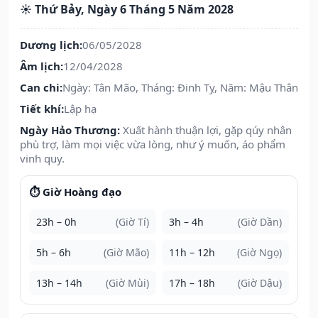
☀️ Thứ Bảy, Ngày 6 Tháng 5 Năm 2028
Dương lịch:
06/05/2028
Âm lịch:
12/04/2028
Can chi:
Ngày: Tân Mão, Tháng: Đinh Tỵ, Năm: Mậu Thân
Tiết khí:
Lập hạ
Ngày Hảo Thương:
Xuất hành thuận lợi, gặp qúy nhân
phù trợ, làm mọi việc vừa lòng, như ý muốn, áo phẩm
vinh quy.
⏱️ Giờ Hoàng đạo
23h – 0h
(Giờ Tí)
3h – 4h
(Giờ Dần)
5h – 6h
(Giờ Mão)
11h – 12h
(Giờ Ngọ)
13h – 14h
(Giờ Mùi)
17h – 18h
(Giờ Dậu)