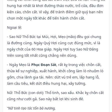
hung hại nhất là khơi đường tháo nước, trổ cửa, đầu đơn
kiện cáo, chôn cất. Vì vậy, để tránh điềm giữ quý bạn nên
chọn một ngày tốt khác để tiến hành chôn cất.
Ngoại lệ
:
- Sao Nữ Thổ Bức tại Mùi, Hợi, Mẹo (mão) đều gọi chung
là đường cùng. Ngày Quý Hợi cùng cực đúng mức, vì là
ngày chót của 60 Hoa giáp. Ngày Hợi tuy Sao Nữ Đăng
Viên song tốt nhất cũng chẳng nên dùng.
- Ngày Mẹo là
Phục Đoạn Sát
, rất kỵ trong việc chôn cất,
thừa kế sự nghiệp, xuất hành, khởi công làm lò nhuộm lò
gốm, chia lãnh gia tài. Nên: dứt vú trẻ em, lấp hang lỗ,
làm cầu tiêu, kết dứt điều hung hại, xây tường.
Nữ: Thổ Bức (con dơi): Thổ tinh, sao xấu. Khắc kỵ chôn cất
cũng như cưới gả. Sao này bất lợi khi sinh đẻ.
“Nữ tinh tạo tác tổn bà nương,