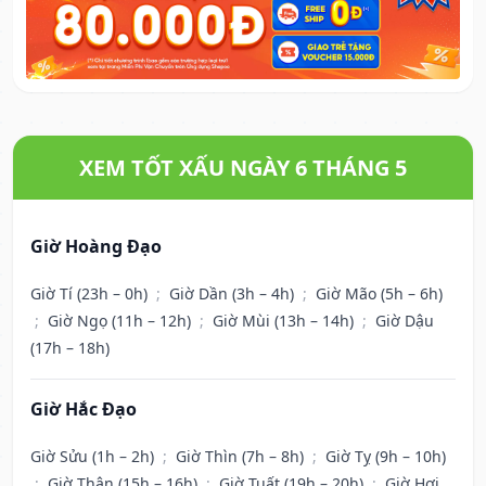
XEM TỐT XẤU NGÀY 6 THÁNG 5
Giờ Hoàng Đạo
Giờ Tí (23h – 0h)
;
Giờ Dần (3h – 4h)
;
Giờ Mão (5h – 6h)
;
Giờ Ngọ (11h – 12h)
;
Giờ Mùi (13h – 14h)
;
Giờ Dậu
(17h – 18h)
Giờ Hắc Đạo
Giờ Sửu (1h – 2h)
;
Giờ Thìn (7h – 8h)
;
Giờ Tỵ (9h – 10h)
;
Giờ Thân (15h – 16h)
;
Giờ Tuất (19h – 20h)
;
Giờ Hợi