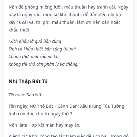
Nên đề phòng miệng lưỡi, mâu thuẫn hay tranh cãi. Ngày
này là ngày xấu, mưu sự khó thành, dễ dẫn đến nội bộ
xảy ra cãi vã, thị phi, mâu thuẫn, làm ơn nên oán hoặc
khẩu thiệt.
“Xích Khẩu là quả bần cùng
Sinh ra khẩu thiệt bàn cùng thị phi
Chẳng thời mất của nó khi
Không thì chó cắn phân ly vợ chồng.”
Nhị Thập Bát Tú
Tên sao
: Sao Nữ
Tên ngày
: Nữ Thổ Bức - Cảnh Đan: Xấu (Hung Tú). Tướng
tinh con dơi, chủ trị ngày thứ 7.
Nên làm
: Hợp kết màn hay may áo.
Kiêng cữ
: Khởi công tạo tác trăm việc đều có hại. Trong đó