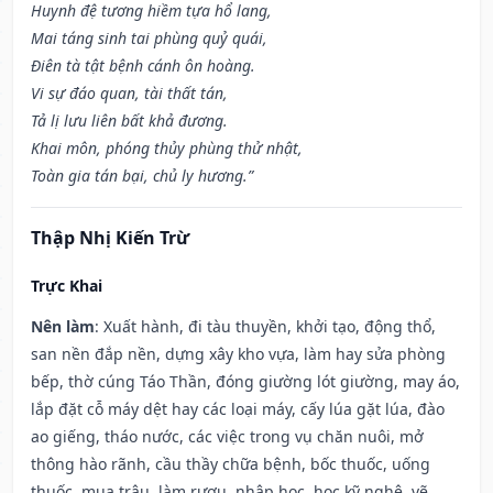
Huynh đệ tương hiềm tựa hổ lang,
Mai táng sinh tai phùng quỷ quái,
Điên tà tật bệnh cánh ôn hoàng.
Vi sự đáo quan, tài thất tán,
Tả lị lưu liên bất khả đương.
Khai môn, phóng thủy phùng thử nhật,
Toàn gia tán bại, chủ ly hương.”
Thập Nhị Kiến Trừ
Trực Khai
Nên làm
: Xuất hành, đi tàu thuyền, khởi tạo, động thổ,
san nền đắp nền, dựng xây kho vựa, làm hay sửa phòng
bếp, thờ cúng Táo Thần, đóng giường lót giường, may áo,
lắp đặt cỗ máy dệt hay các loại máy, cấy lúa gặt lúa, đào
ao giếng, tháo nước, các việc trong vụ chăn nuôi, mở
thông hào rãnh, cầu thầy chữa bệnh, bốc thuốc, uống
thuốc, mua trâu, làm rượu, nhập học, học kỹ nghệ, vẽ