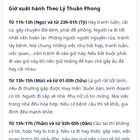
Giờ xuất hành Theo Lý Thuần Phong
Từ 11h-13h (Ngọ) và từ 23h-01h (Tý)
Hay tranh luận, cãi
cọ, gây chuyện đói kém, phải đề phòng. Người ra đi tốt
nhất nên hoãn lại. Phòng người người nguyền rủa, tránh
lây bệnh. Nói chung những việc như hội họp, tranh luận,
việc quan,…nên tránh đi vào giờ này. Nếu bắt buộc phải
đi vào giờ này thì nên giữ miệng để hạn ché gây ẩu đả
hay cãi nhau.
Từ 13h-15h (Mùi) và từ 01-03h (Sửu)
Là giờ rất tốt lành,
nếu đi thường gặp được may mắn. Buôn bán, kinh doanh
có lời. Người đi sắp về nhà. Phụ nữ có tin mừng. Mọi việc
trong nhà đều hòa hợp. Nếu có bệnh cầu thì sẽ khỏi, gia
đình đều mạnh khỏe.
Từ 15h-17h (Thân) và từ 03h-05h (Dần)
Cầu tài thì không
có lợi, hoặc hay bị trái ý. Nếu ra đi hay thiệt, gặp nạn, việc
quan trọng thì phải đòn, gặp ma quỷ nên cúng tế thì mới