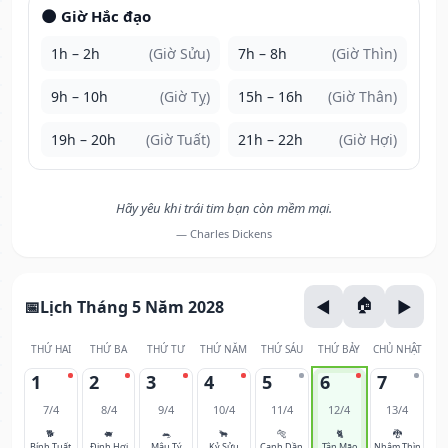
🌑 Giờ Hắc đạo
1h – 2h
(Giờ Sửu)
7h – 8h
(Giờ Thìn)
9h – 10h
(Giờ Tỵ)
15h – 16h
(Giờ Thân)
19h – 20h
(Giờ Tuất)
21h – 22h
(Giờ Hợi)
Hãy yêu khi trái tim bạn còn mềm mại.
— Charles Dickens
Lịch Tháng 5 Năm 2028
THỨ HAI
THỨ BA
THỨ TƯ
THỨ NĂM
THỨ SÁU
THỨ BẢY
CHỦ NHẬT
1
2
3
4
5
6
7
7/4
8/4
9/4
10/4
11/4
12/4
13/4
🐕
🐖
🐀
🐂
🐅
🐈
🐉
Bính Tuất
Đinh Hợi
Mậu Tý
Kỷ Sửu
Canh Dần
Tân Mão
Nhâm Thìn