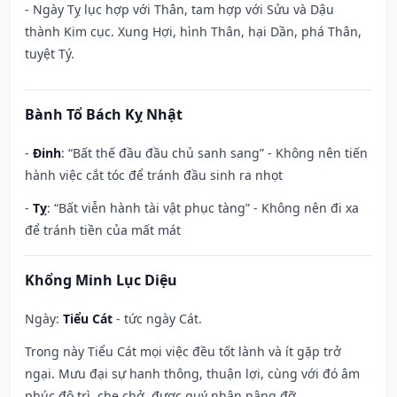
- Ngày Tỵ lục hợp với Thân, tam hợp với Sửu và Dậu
thành Kim cục. Xung Hợi, hình Thân, hại Dần, phá Thân,
tuyệt Tý.
Bành Tổ Bách Kỵ Nhật
-
Đinh
: “Bất thế đầu đầu chủ sanh sang” - Không nên tiến
hành việc cắt tóc để tránh đầu sinh ra nhọt
-
Tỵ
: “Bất viễn hành tài vật phục tàng” - Không nên đi xa
để tránh tiền của mất mát
Khổng Minh Lục Diệu
Ngày:
Tiểu Cát
- tức ngày Cát.
Trong này Tiểu Cát mọi việc đều tốt lành và ít gặp trở
ngại. Mưu đại sự hanh thông, thuận lợi, cùng với đó âm
phúc độ trì, che chở, được quý nhân nâng đỡ.