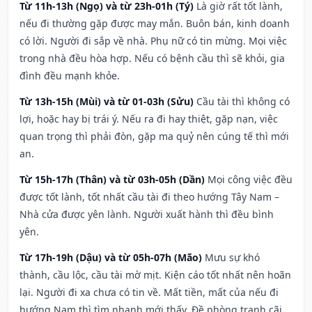
Từ 11h-13h (Ngọ) và từ 23h-01h (Tý)
Là giờ rất tốt lành,
nếu đi thường gặp được may mắn. Buôn bán, kinh doanh
có lời. Người đi sắp về nhà. Phụ nữ có tin mừng. Mọi việc
trong nhà đều hòa hợp. Nếu có bệnh cầu thì sẽ khỏi, gia
đình đều mạnh khỏe.
Từ 13h-15h (Mùi) và từ 01-03h (Sửu)
Cầu tài thì không có
lợi, hoặc hay bị trái ý. Nếu ra đi hay thiệt, gặp nạn, việc
quan trọng thì phải đòn, gặp ma quỷ nên cúng tế thì mới
an.
Từ 15h-17h (Thân) và từ 03h-05h (Dần)
Mọi công việc đều
được tốt lành, tốt nhất cầu tài đi theo hướng Tây Nam –
Nhà cửa được yên lành. Người xuất hành thì đều bình
yên.
Từ 17h-19h (Dậu) và từ 05h-07h (Mão)
Mưu sự khó
thành, cầu lộc, cầu tài mờ mịt. Kiện cáo tốt nhất nên hoãn
lại. Người đi xa chưa có tin về. Mất tiền, mất của nếu đi
hướng Nam thì tìm nhanh mới thấy. Đề phòng tranh cãi,