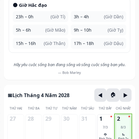
🌑 Giờ Hắc đạo
23h – 0h
(Giờ Tí)
3h – 4h
(Giờ Dần)
5h – 6h
(Giờ Mão)
9h – 10h
(Giờ Tỵ)
15h – 16h
(Giờ Thân)
17h – 18h
(Giờ Dậu)
Hãy yêu cuộc sống bạn đang sống và sống cuộc sống bạn yêu.
— Bob Marley
Lịch Tháng 4 Năm 2028
THỨ HAI
THỨ BA
THỨ TƯ
THỨ NĂM
THỨ SÁU
THỨ BẢY
CHỦ NHẬT
27
28
29
30
31
1
2
7/3
8/3
🐉
🐍
Bính Thìn
Đinh Tỵ