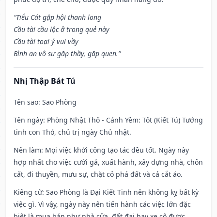
“Tiểu Cát gặp hội thanh long
Cầu tài cầu lộc ở trong quẻ này
Cầu tài toại ý vui vầy
Bình an vô sự gặp thầy, gặp quen.”
Nhị Thập Bát Tú
Tên sao
: Sao Phòng
Tên ngày
: Phòng Nhật Thố - Cảnh Yêm: Tốt (Kiết Tú) Tướng
tinh con Thỏ, chủ trị ngày Chủ nhật.
Nên làm
: Mọi việc khởi công tạo tác đều tốt. Ngày này
hợp nhất cho việc cưới gả, xuất hành, xây dựng nhà, chôn
cất, đi thuyền, mưu sự, chặt cỏ phá đất và cả cắt áo.
Kiêng cữ
: Sao Phòng là Đại Kiết Tinh nên không kỵ bất kỳ
việc gì. Vì vậy, ngày này nên tiến hành các việc lớn đặc
biệt là mua bán như nhà cửa, đất đai hay xe cộ được