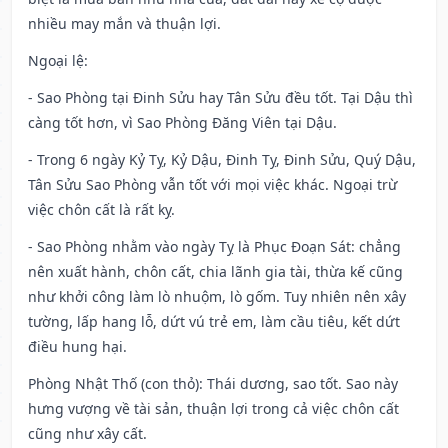
nhiều may mắn và thuận lợi.
Ngoại lệ
:
- Sao Phòng tại Đinh Sửu hay Tân Sửu đều tốt. Tại Dậu thì
càng tốt hơn, vì Sao Phòng Đăng Viên tại Dậu.
- Trong 6 ngày Kỷ Tỵ, Kỷ Dậu, Đinh Tỵ, Đinh Sửu, Quý Dậu,
Tân Sửu Sao Phòng vẫn tốt với mọi việc khác. Ngoại trừ
việc chôn cất là rất kỵ.
- Sao Phòng nhằm vào ngày Tỵ là Phục Đoạn Sát: chẳng
nên xuất hành, chôn cất, chia lãnh gia tài, thừa kế cũng
như khởi công làm lò nhuộm, lò gốm. Tuy nhiên nên xây
tường, lấp hang lỗ, dứt vú trẻ em, làm cầu tiêu, kết dứt
điều hung hại.
Phòng Nhật Thố (con thỏ): Thái dương, sao tốt. Sao này
hưng vượng về tài sản, thuận lợi trong cả việc chôn cất
cũng như xây cất.