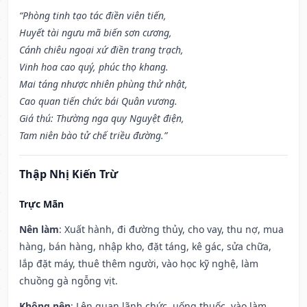
“Phòng tinh tạo tác điền viên tiến,
Huyết tài ngưu mã biến sơn cương,
Cánh chiêu ngoại xứ điền trang trạch,
Vinh hoa cao quý, phúc thọ khang.
Mai táng nhược nhiên phùng thử nhật,
Cao quan tiến chức bái Quân vương.
Giá thú: Thường nga quy Nguyệt điện,
Tam niên bào tử chế triều đường.”
Thập Nhị Kiến Trừ
Trực Mãn
Nên làm
: Xuất hành, đi đường thủy, cho vay, thu nợ, mua
hàng, bán hàng, nhập kho, đặt táng, kê gác, sửa chữa,
lắp đặt máy, thuê thêm người, vào học kỹ nghệ, làm
chuồng gà ngỗng vịt.
Không nên
: Lên quan lãnh chức, uống thuốc, vào làm