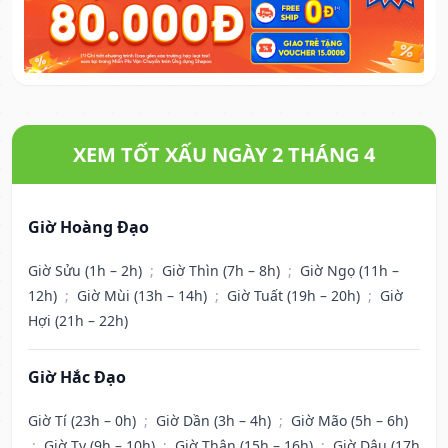
XEM TỐT XẤU NGÀY 2 THÁNG 4
Giờ Hoàng Đạo
Giờ Sửu (1h – 2h)
;
Giờ Thìn (7h – 8h)
;
Giờ Ngọ (11h –
12h)
;
Giờ Mùi (13h – 14h)
;
Giờ Tuất (19h – 20h)
;
Giờ
Hợi (21h – 22h)
Giờ Hắc Đạo
Giờ Tí (23h – 0h)
;
Giờ Dần (3h – 4h)
;
Giờ Mão (5h – 6h)
;
Giờ Tỵ (9h – 10h)
;
Giờ Thân (15h – 16h)
;
Giờ Dậu (17h