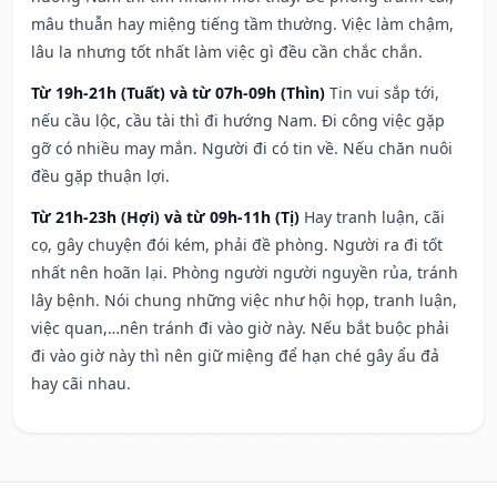
mâu thuẫn hay miệng tiếng tầm thường. Việc làm chậm,
lâu la nhưng tốt nhất làm việc gì đều cần chắc chắn.
Từ 19h-21h (Tuất) và từ 07h-09h (Thìn)
Tin vui sắp tới,
nếu cầu lộc, cầu tài thì đi hướng Nam. Đi công việc gặp
gỡ có nhiều may mắn. Người đi có tin về. Nếu chăn nuôi
đều gặp thuận lợi.
Từ 21h-23h (Hợi) và từ 09h-11h (Tị)
Hay tranh luận, cãi
cọ, gây chuyện đói kém, phải đề phòng. Người ra đi tốt
nhất nên hoãn lại. Phòng người người nguyền rủa, tránh
lây bệnh. Nói chung những việc như hội họp, tranh luận,
việc quan,…nên tránh đi vào giờ này. Nếu bắt buộc phải
đi vào giờ này thì nên giữ miệng để hạn ché gây ẩu đả
hay cãi nhau.