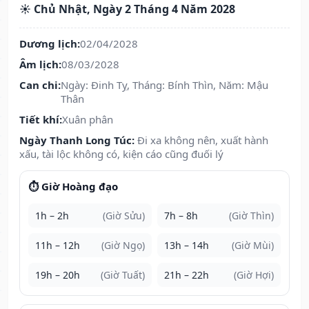
☀️ Chủ Nhật, Ngày 2 Tháng 4 Năm 2028
Dương lịch:
02/04/2028
Âm lịch:
08/03/2028
Can chi:
Ngày: Đinh Tỵ, Tháng: Bính Thìn, Năm: Mậu
Thân
Tiết khí:
Xuân phân
Ngày Thanh Long Túc:
Đi xa không nên, xuất hành
xấu, tài lộc không có, kiện cáo cũng đuối lý
⏱️ Giờ Hoàng đạo
1h – 2h
(Giờ Sửu)
7h – 8h
(Giờ Thìn)
11h – 12h
(Giờ Ngọ)
13h – 14h
(Giờ Mùi)
19h – 20h
(Giờ Tuất)
21h – 22h
(Giờ Hợi)