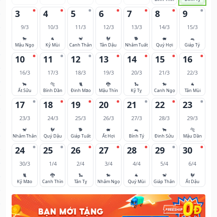
3
4
5
6
7
8
9
9/3
10/3
11/3
12/3
13/3
14/3
15/3
🐎
🐐
🐒
🐓
🐕
🐖
🐀
Mậu Ngọ
Kỷ Mùi
Canh Thân
Tân Dậu
Nhâm Tuất
Quý Hợi
Giáp Tý
10
11
12
13
14
15
16
16/3
17/3
18/3
19/3
20/3
21/3
22/3
🐂
🐅
🐈
🐉
🐍
🐎
🐐
Ất Sửu
Bính Dần
Đinh Mão
Mậu Thìn
Kỷ Tỵ
Canh Ngọ
Tân Mùi
17
18
19
20
21
22
23
23/3
24/3
25/3
26/3
27/3
28/3
29/3
🐒
🐓
🐕
🐖
🐀
🐂
🐅
Nhâm Thân
Quý Dậu
Giáp Tuất
Ất Hợi
Bính Tý
Đinh Sửu
Mậu Dần
24
25
26
27
28
29
30
30/3
1/4
2/4
3/4
4/4
5/4
6/4
🐈
🐉
🐍
🐎
🐐
🐒
🐓
Kỷ Mão
Canh Thìn
Tân Tỵ
Nhâm Ngọ
Quý Mùi
Giáp Thân
Ất Dậu