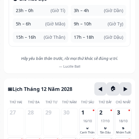
23h – 0h
(Giờ Tí)
3h – 4h
(Giờ Dần)
5h – 6h
(Giờ Mão)
9h – 10h
(Giờ Tỵ)
15h – 16h
(Giờ Thân)
17h – 18h
(Giờ Dậu)
Hãy yêu bản thân trước, rồi mọi thứ khác sẽ đúng vị trí.
— Lucille Ball
Lịch Tháng 12 Năm 2028
THỨ HAI
THỨ BA
THỨ TƯ
THỨ NĂM
THỨ SÁU
THỨ BẢY
CHỦ NHẬT
27
28
29
30
1
2
3
16/10
17/10
18/10
🐒
🐓
🐕
Canh Thân
Tân Dậu
Nhâm Tuất