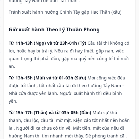
hướng Tây Nam để đón 'Tài Thần'.
Tránh xuất hành hướng Chính Tây gặp Hạc Thần (xấu)
Giờ xuất hành Theo Lý Thuần Phong
Từ 11h-13h (Ngọ) và từ 23h-01h (Tý)
Cầu tài thì không có
lợi, hoặc hay bị trái ý. Nếu ra đi hay thiệt, gặp nạn, việc
quan trọng thì phải đòn, gặp ma quỷ nên cúng tế thì mới
an.
Từ 13h-15h (Mùi) và từ 01-03h (Sửu)
Mọi công việc đều
được tốt lành, tốt nhất cầu tài đi theo hướng Tây Nam –
Nhà cửa được yên lành. Người xuất hành thì đều bình
yên.
Từ 15h-17h (Thân) và từ 03h-05h (Dần)
Mưu sự khó
thành, cầu lộc, cầu tài mờ mịt. Kiện cáo tốt nhất nên hoãn
lại. Người đi xa chưa có tin về. Mất tiền, mất của nếu đi
hướng Nam thì tìm nhanh mới thấy. Đề phòng tranh cãi,