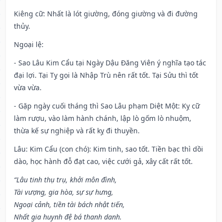
Kiêng cữ
: Nhất là lót giường, đóng giường và đi đường
thủy.
Ngoại lệ
:
- Sao Lâu Kim Cẩu tại Ngày Dậu Đăng Viên ý nghĩa tạo tác
đại lợi. Tại Tỵ gọi là Nhập Trù nên rất tốt. Tại Sửu thì tốt
vừa vừa.
- Gặp ngày cuối tháng thì Sao Lâu phạm Diệt Một: Kỵ cữ
làm rượu, vào làm hành chánh, lập lò gốm lò nhuộm,
thừa kế sự nghiệp và rất kỵ đi thuyền.
Lâu: Kim Cẩu (con chó): Kim tinh, sao tốt. Tiền bạc thì dồi
dào, học hành đỗ đạt cao, việc cưới gả, xây cất rất tốt.
“Lâu tinh thụ trụ, khởi môn đình,
Tài vượng, gia hòa, sự sự hưng,
Ngoại cảnh, tiền tài bách nhật tiến,
Nhất gia huynh đệ bá thanh danh.