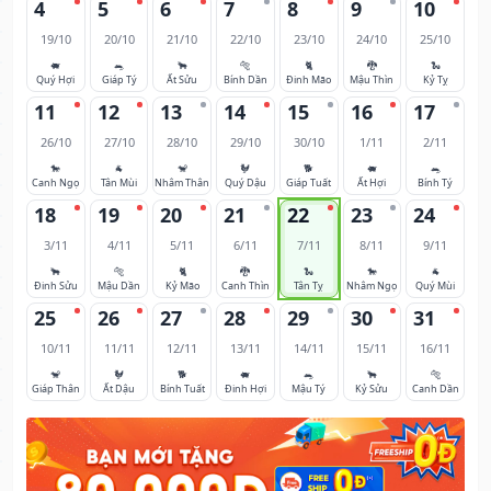
4
5
6
7
8
9
10
19/10
20/10
21/10
22/10
23/10
24/10
25/10
🐖
🐀
🐂
🐅
🐈
🐉
🐍
Quý Hợi
Giáp Tý
Ất Sửu
Bính Dần
Đinh Mão
Mậu Thìn
Kỷ Tỵ
11
12
13
14
15
16
17
26/10
27/10
28/10
29/10
30/10
1/11
2/11
🐎
🐐
🐒
🐓
🐕
🐖
🐀
Canh Ngọ
Tân Mùi
Nhâm Thân
Quý Dậu
Giáp Tuất
Ất Hợi
Bính Tý
18
19
20
21
22
23
24
3/11
4/11
5/11
6/11
7/11
8/11
9/11
🐂
🐅
🐈
🐉
🐍
🐎
🐐
Đinh Sửu
Mậu Dần
Kỷ Mão
Canh Thìn
Tân Tỵ
Nhâm Ngọ
Quý Mùi
25
26
27
28
29
30
31
10/11
11/11
12/11
13/11
14/11
15/11
16/11
🐒
🐓
🐕
🐖
🐀
🐂
🐅
Giáp Thân
Ất Dậu
Bính Tuất
Đinh Hợi
Mậu Tý
Kỷ Sửu
Canh Dần