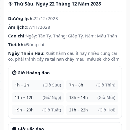
☀️ Thứ Sáu, Ngày 22 Tháng 12 Năm 2028
Dương lịch:
22/12/2028
Âm lịch:
07/11/2028
Can chi:
Ngày: Tân Tỵ, Tháng: Giáp Tý, Năm: Mậu Thân
Tiết khí:
Đông chí
Ngày Thiên Hầu:
Xuất hành dầu ít hay nhiều cũng cãi
cọ, phải tránh xẩy ra tai nạn chảy máu, máu sẽ khó cầm
⏱️ Giờ Hoàng đạo
1h – 2h
(Giờ Sửu)
7h – 8h
(Giờ Thìn)
11h – 12h
(Giờ Ngọ)
13h – 14h
(Giờ Mùi)
19h – 20h
(Giờ Tuất)
21h – 22h
(Giờ Hợi)
🌑 Giờ Hắc đạo