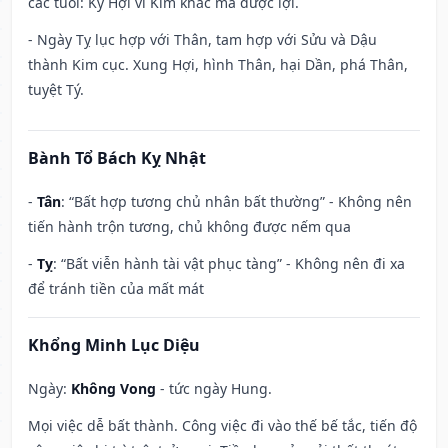
các tuổi: Kỷ Hợi vì Kim khắc mà được lợi.
- Ngày Tỵ lục hợp với Thân, tam hợp với Sửu và Dậu
thành Kim cục. Xung Hợi, hình Thân, hại Dần, phá Thân,
tuyệt Tý.
Bành Tổ Bách Kỵ Nhật
-
Tân
: “Bất hợp tương chủ nhân bất thường” - Không nên
tiến hành trộn tương, chủ không được nếm qua
-
Tỵ
: “Bất viễn hành tài vật phục tàng” - Không nên đi xa
để tránh tiền của mất mát
Khổng Minh Lục Diệu
Ngày:
Không Vong
- tức ngày Hung.
Mọi việc dễ bất thành. Công việc đi vào thế bế tắc, tiến độ