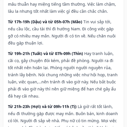
mâu thuẫn hay miệng tiếng tầm thường. Việc làm chậm,
lâu la nhưng tốt nhất làm việc gì đều cần chắc chắn.
Từ 17h-19h (Dậu) và từ 05h-07h (Mão)
Tin vui sắp tới,
nếu cầu lộc, cầu tài thì đi hướng Nam. Đi công việc gặp
gỡ có nhiều may mắn. Người đi có tin về. Nếu chăn nuôi
đều gặp thuận lợi.
Từ 19h-21h (Tuất) và từ 07h-09h (Thìn)
Hay tranh luận,
cãi cọ, gây chuyện đói kém, phải đề phòng. Người ra đi
tốt nhất nên hoãn lại. Phòng người người nguyền rủa,
tránh lây bệnh. Nói chung những việc như hội họp, tranh
luận, việc quan,…nên tránh đi vào giờ này. Nếu bắt buộc
phải đi vào giờ này thì nên giữ miệng để hạn ché gây ẩu
đả hay cãi nhau.
Từ 21h-23h (Hợi) và từ 09h-11h (Tị)
Là giờ rất tốt lành,
nếu đi thường gặp được may mắn. Buôn bán, kinh doanh
có lời. Người đi sắp về nhà. Phụ nữ có tin mừng. Mọi việc