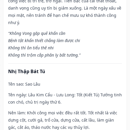
công việc bị trì trệ, trở ngại. Tiền bạc của cải thất thoát,
danh vọng cũng uy tín bị giảm xuống. Là một ngày xấu về
mọi mặt, nên tránh để hạn chế mưu sự khó thành công
như ý.
“Không Vong gặp quẻ khẩn cần
Bệnh tật khẩn thiết chẳng làm được chi
Không thì ôn tiểu thê nhi
Không thì trộm cắp phân ly bất tường.”
Nhị Thập Bát Tú
Tên sao
: Sao Lâu
Tên ngày
: Lâu Kim Cẩu - Lưu Long: Tốt (Kiết Tú) Tướng tinh
con chó, chủ trị ngày thứ 6.
Nên làm
: Khởi công mọi việc đều rất tốt. Tốt nhất là việc
dựng cột, cưới gả, trổ cửa, dựng cửa, cất lầu, làm giàn
gác, cắt áo, tháo nước hay các vụ thủy lợi.