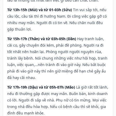
lâu la nhưng tốt nhất làm việc gì đều cần chắc chắn.
Từ 13h-15h (Mùi) và từ 01-03h (Sửu)
Tin vui sắp tới, nếu
cầu lộc, cầu tài thì đi hướng Nam. Đi công việc gặp gỡ có
nhiều may mắn. Người đi có tin về. Nếu chăn nuôi đều
gặp thuận lợi.
Từ 15h-17h (Thân) và từ 03h-05h (Dần)
Hay tranh luận,
cãi cọ, gây chuyện đói kém, phải đề phòng. Người ra đi
tốt nhất nên hoãn lại. Phòng người người nguyền rủa,
tránh lây bệnh. Nói chung những việc như hội họp, tranh
luận, việc quan,…nên tránh đi vào giờ này. Nếu bắt buộc
phải đi vào giờ này thì nên giữ miệng để hạn ché gây ẩu
đả hay cãi nhau.
Từ 17h-19h (Dậu) và từ 05h-07h (Mão)
Là giờ rất tốt lành,
nếu đi thường gặp được may mắn. Buôn bán, kinh doanh
có lời. Người đi sắp về nhà. Phụ nữ có tin mừng. Mọi việc
trong nhà đều hòa hợp. Nếu có bệnh cầu thì sẽ khỏi, gia
đình đều mạnh khỏe.