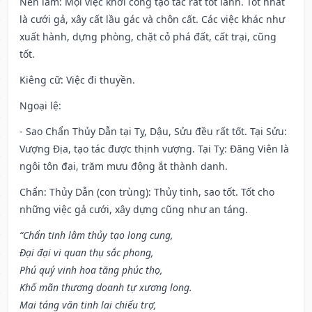
Nên làm
: Mọi việc khởi công tạo tác rất tốt lành. Tốt nhất
là cưới gả, xây cất lầu gác và chôn cất. Các việc khác như
xuất hành, dựng phòng, chặt cỏ phá đất, cất trại, cũng
tốt.
Kiêng cữ
: Việc đi thuyền.
Ngoại lệ
:
- Sao Chẩn Thủy Dẫn tại Tỵ, Dậu, Sửu đều rất tốt. Tại Sửu:
Vượng Địa, tạo tác được thịnh vượng. Tại Tỵ: Đăng Viên là
ngôi tôn đại, trăm mưu động ắt thành danh.
Chẩn: Thủy Dẫn (con trùng): Thủy tinh, sao tốt. Tốt cho
những việc gả cưới, xây dựng cũng như an táng.
“Chẩn tinh lâm thủy tạo long cung,
Đại đại vi quan thụ sắc phong,
Phú quý vinh hoa tăng phúc thọ,
Khố mãn thương doanh tự xương long.
Mai táng văn tinh lai chiếu trợ,