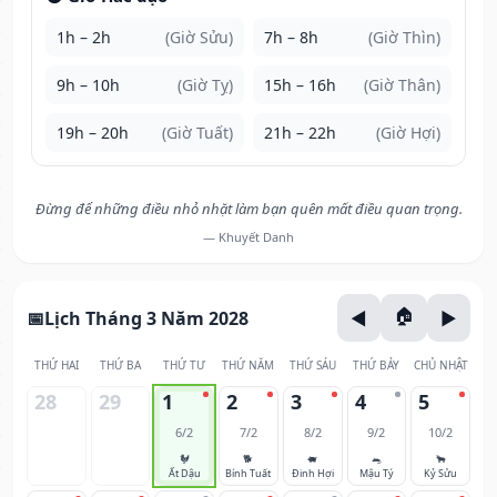
1h – 2h
(Giờ Sửu)
7h – 8h
(Giờ Thìn)
9h – 10h
(Giờ Tỵ)
15h – 16h
(Giờ Thân)
19h – 20h
(Giờ Tuất)
21h – 22h
(Giờ Hợi)
Đừng để những điều nhỏ nhặt làm bạn quên mất điều quan trọng.
— Khuyết Danh
Lịch Tháng 3 Năm 2028
THỨ HAI
THỨ BA
THỨ TƯ
THỨ NĂM
THỨ SÁU
THỨ BẢY
CHỦ NHẬT
28
29
1
2
3
4
5
6/2
7/2
8/2
9/2
10/2
🐓
🐕
🐖
🐀
🐂
Ất Dậu
Bính Tuất
Đinh Hợi
Mậu Tý
Kỷ Sửu