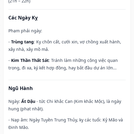
(21h – 22h)
Các Ngày Kỵ
Phạm phải ngày:
-
Trùng tang
: Kỵ chôn cất, cưới xin, vợ chồng xuất hành,
xây nhà, xây mồ mả.
-
Kim Thần Thất Sát
: Tránh làm những công việc quan
trọng, đi xa, ký kết hợp đồng, hay bắt đầu dự án lớn...
Ngũ Hành
Ngày:
Ất Dậu
- tức Chi khắc Can (Kim khắc Mộc), là ngày
hung (phạt nhật).
- Nạp âm: Ngày Tuyền Trung Thủy, kỵ các tuổi: Kỷ Mão và
Đinh Mão.