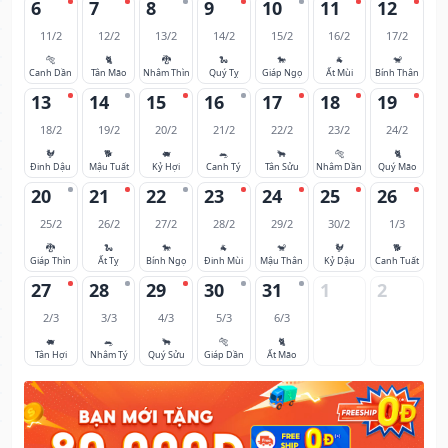
6
7
8
9
10
11
12
11/2
12/2
13/2
14/2
15/2
16/2
17/2
🐅
🐈
🐉
🐍
🐎
🐐
🐒
Canh Dần
Tân Mão
Nhâm Thìn
Quý Tỵ
Giáp Ngọ
Ất Mùi
Bính Thân
13
14
15
16
17
18
19
18/2
19/2
20/2
21/2
22/2
23/2
24/2
🐓
🐕
🐖
🐀
🐂
🐅
🐈
Đinh Dậu
Mậu Tuất
Kỷ Hợi
Canh Tý
Tân Sửu
Nhâm Dần
Quý Mão
20
21
22
23
24
25
26
25/2
26/2
27/2
28/2
29/2
30/2
1/3
🐉
🐍
🐎
🐐
🐒
🐓
🐕
Giáp Thìn
Ất Tỵ
Bính Ngọ
Đinh Mùi
Mậu Thân
Kỷ Dậu
Canh Tuất
27
28
29
30
31
1
2
2/3
3/3
4/3
5/3
6/3
🐖
🐀
🐂
🐅
🐈
Tân Hợi
Nhâm Tý
Quý Sửu
Giáp Dần
Ất Mão