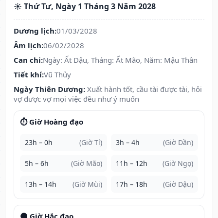
☀️ Thứ Tư, Ngày 1 Tháng 3 Năm 2028
Dương lịch:
01/03/2028
Âm lịch:
06/02/2028
Can chi:
Ngày: Ất Dậu, Tháng: Ất Mão, Năm: Mậu Thân
Tiết khí:
Vũ Thủy
Ngày Thiên Dương:
Xuất hành tốt, cầu tài được tài, hỏi
vợ được vợ mọi việc đều như ý muốn
⏱️ Giờ Hoàng đạo
23h – 0h
(Giờ Tí)
3h – 4h
(Giờ Dần)
5h – 6h
(Giờ Mão)
11h – 12h
(Giờ Ngọ)
13h – 14h
(Giờ Mùi)
17h – 18h
(Giờ Dậu)
🌑 Giờ Hắc đạo