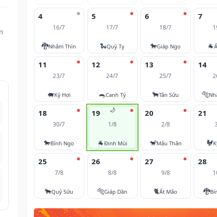
4
5
6
7
16/7
17/7
18/7
1
n
🐉
🐍
🐎
🐐
Nhâm Thìn
Quý Tỵ
Giáp Ngọ
Ấ
11
12
13
14
23/7
24/7
25/7
2
🐖
🐀
🐂
🐅
Kỷ Hợi
Canh Tý
Tân Sửu
Nh
🌙
18
19
20
21
30/7
1/8
2/8
🐎
🐐
🐒
🐓
Bính Ngọ
Đinh Mùi
Mậu Thân
K
25
26
27
28
7/8
8/8
9/8
1
🐂
🐅
🐈
🐉
Quý Sửu
Giáp Dần
Ất Mão
Bí