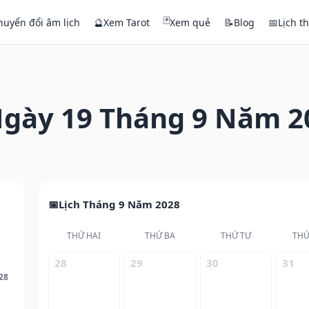
🃏
huyển đổi âm lịch
🔮
Xem Tarot
Xem quẻ
📝
Blog
📅
Lịch t
gày 19 Tháng 9 Năm 2
Lịch Tháng 9 Năm 2028
THỨ HAI
THỨ BA
THỨ TƯ
THỨ
28
29
30
31
28