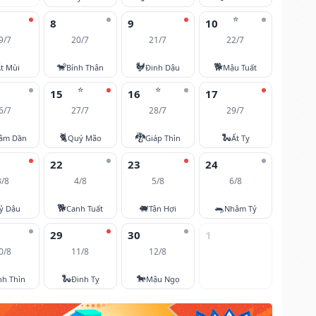
⭐
8
9
10
9/7
20/7
21/7
22/7
🐒
🐓
🐕
t Mùi
Bính Thân
Đinh Dậu
Mậu Tuất
⭐
⭐
15
16
17
6/7
27/7
28/7
29/7
🐈
🐉
🐍
âm Dần
Quý Mão
Giáp Thìn
Ất Tỵ
22
23
24
3/8
4/8
5/8
6/8
🐕
🐖
🐀
ỷ Dậu
Canh Tuất
Tân Hợi
Nhâm Tý
29
30
1
0/8
11/8
12/8
🐍
🐎
nh Thìn
Đinh Tỵ
Mậu Ngọ