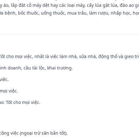
 áo, lắp đặt cỗ máy dệt hay các loại máy, cấy lúa gặt lúa, đào ao 
a bệnh, bốc thuốc, uống thuốc, mua trâu, làm rượu, nhập học, học 
 Tốt cho mọi việc, nhất là việc làm nhà, sửa nhà, động thổ và gieo tr
 kinh doanh, cầu tài lộc, khai trương.
việc.
mọi việc.
: Tốt cho mọi việc.
ông việc (ngoại trừ săn bắn tốt).