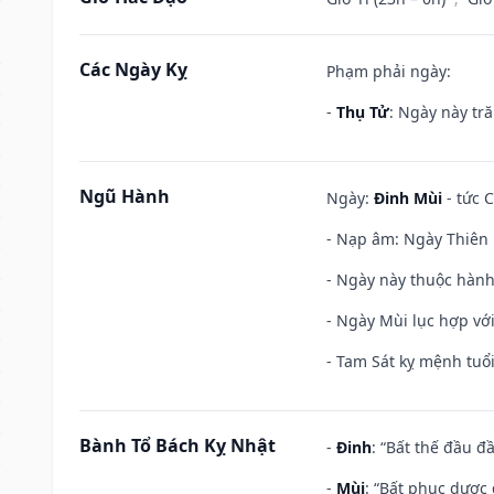
Các Ngày Kỵ
Phạm phải ngày:
-
Thụ Tử
: Ngày này tr
Ngũ Hành
Ngày:
Đinh Mùi
- tức C
- Nạp âm: Ngày Thiên H
- Ngày này thuộc hành
- Ngày Mùi lục hợp vớ
- Tam Sát kỵ mệnh tuổi
Bành Tổ Bách Kỵ Nhật
-
Đinh
: “Bất thế đầu đ
-
Mùi
: “Bất phục dược