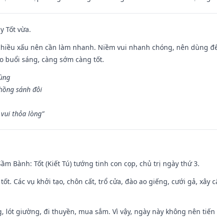
y Tốt vừa.
chiều xấu nên cần làm nhanh. Niềm vui nhanh chóng, nên dùng để 
ào buổi sáng, càng sớm càng tốt.
hùng
hồng sánh đôi
vui thỏa lòng”
 Sầm Bành: Tốt (Kiết Tú) tướng tinh con cọp, chủ trị ngày thứ 3.
 tốt. Các vụ khởi tạo, chôn cất, trổ cửa, đào ao giếng, cưới gả, xây 
, lót giường, đi thuyền, mua sắm. Vì vậy, ngày này không nên tiến