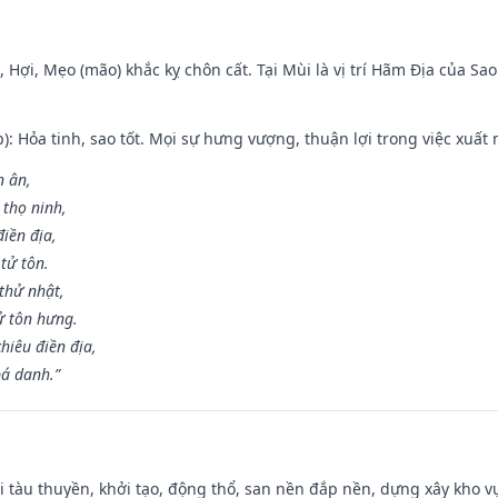
i, Hợi, Mẹo (mão) khắc kỵ chôn cất. Tại Mùi là vị trí Hãm Địa của S
p): Hỏa tinh, sao tốt. Mọi sự hưng vượng, thuận lợi trong việc xuất 
n ân,
 thọ ninh,
điền địa,
tử tôn.
thử nhật,
ử tôn hưng.
hiêu điền địa,
bá danh.”
đi tàu thuyền, khởi tạo, động thổ, san nền đắp nền, dựng xây kho