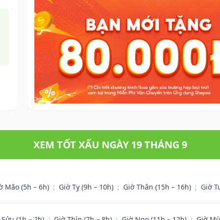
XEM TỐT XẤU NGÀY 19 THÁNG 9
ờ Mão (5h – 6h)
;
Giờ Tỵ (9h – 10h)
;
Giờ Thân (15h – 16h)
;
Giờ T
 Sửu (1h – 2h)
;
Giờ Thìn (7h – 8h)
;
Giờ Ngọ (11h – 12h)
;
Giờ Mù