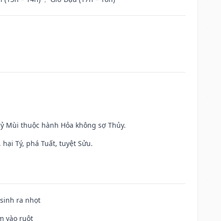
 Kỷ Mùi thuộc hành Hỏa không sợ Thủy.
hại Tý, phá Tuất, tuyệt Sửu.
 sinh ra nhọt
m vào ruột