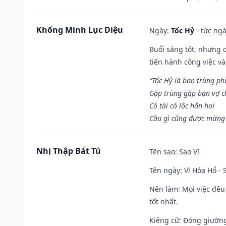
Khổng Minh Lục Diệu
Ngày:
Tốc Hỷ
- tức ngà
Buổi sáng tốt, nhưng 
tiến hành công việc v
“Tốc Hỷ là bạn trùng p
Gặp trùng gặp bạn vợ c
Có tài có lộc hẳn hoi
Cầu gì cũng được mừng 
Nhị Thập Bát Tú
Tên sao
: Sao Vĩ
Tên ngày
: Vĩ Hỏa Hổ -
Nên làm
: Mọi việc đều
tốt nhất.
Kiêng cữ
: Đóng giường