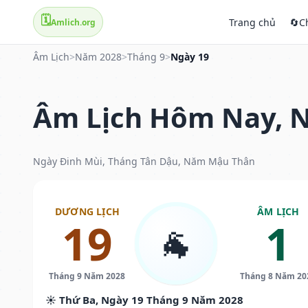
🗓️
Trang chủ
🔄
C
Amlich.org
Âm Lịch
>
Năm 2028
>
Tháng 9
>
Ngày 19
Âm Lịch Hôm Nay, N
Ngày Đinh Mùi, Tháng Tân Dậu, Năm Mậu Thân
DƯƠNG LỊCH
ÂM LỊCH
19
1
🐐
Tháng 9 Năm 2028
Tháng 8 Năm 20
☀️ Thứ Ba, Ngày 19 Tháng 9 Năm 2028