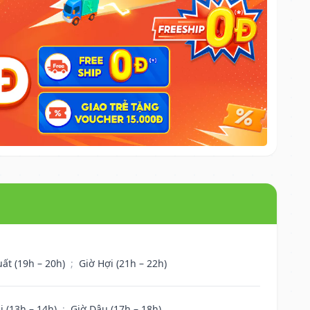
uất (19h – 20h)
;
Giờ Hợi (21h – 22h)
i (13h – 14h)
;
Giờ Dậu (17h – 18h)