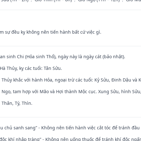
ăm sự đều kỵ không nên tiến hành bất cứ việc gì.
an sinh Chi (Hỏa sinh Thổ), ngày này là ngày cát (bảo nhật).
à Thủy, kỵ các tuổi: Tân Sửu.
 Thủy khắc với hành Hỏa, ngoại trừ các tuổi: Kỷ Sửu, Đinh Dậu và
i Ngọ, tam hợp với Mão và Hợi thành Mộc cục. Xung Sửu, hình Sửu, 
 Thân, Tý, Thìn.
ầu chủ sanh sang” - Không nên tiến hành việc cắt tóc để tránh đầu
 độc khí nhập tràng” - Không nên uống thuốc để tránh khí độc ngấ