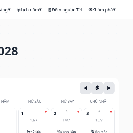
háng
📖
Lịch năm
🧧
Đếm ngược Tết
🧭
Khám phá
▼
▼
▼
028
 NĂM
THỨ SÁU
THỨ BẢY
CHỦ NHẬT
⭐
⭐
1
2
3
13/7
14/7
15/7
🐂
🐅
🐈
Kỷ Sửu
Canh Dần
Tân Mão