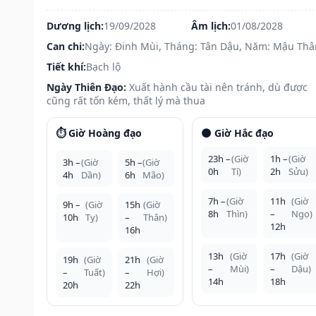
Dương lịch:
19/09/2028
Âm lịch:
01/08/2028
Can chi:
Ngày: Đinh Mùi, Tháng: Tân Dậu, Năm: Mậu Thâ
Tiết khí:
Bạch lộ
Ngày Thiên Đạo:
Xuất hành cầu tài nên tránh, dù được
cũng rất tốn kém, thất lý mà thua
⏱️ Giờ Hoàng đạo
🌑 Giờ Hắc đạo
23h –
(Giờ
1h –
(Giờ
3h –
(Giờ
5h –
(Giờ
0h
Tí)
2h
Sửu)
4h
Dần)
6h
Mão)
7h –
(Giờ
11h
(Giờ
9h –
(Giờ
15h
(Giờ
8h
Thìn)
–
Ngọ)
10h
Tỵ)
–
Thân)
12h
16h
13h
(Giờ
17h
(Giờ
19h
(Giờ
21h
(Giờ
–
Mùi)
–
Dậu)
–
Tuất)
–
Hợi)
14h
18h
20h
22h