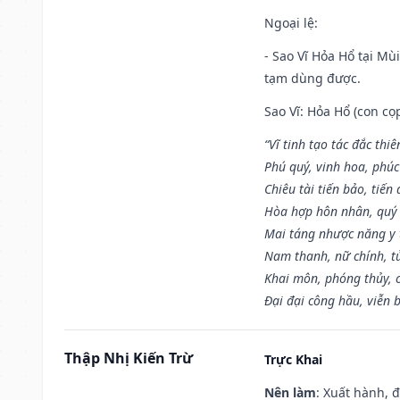
Ngoại lệ
:
- Sao Vĩ Hỏa Hổ tại Mù
tạm dùng được.
Sao Vĩ: Hỏa Hổ (con cọ
“Vĩ tinh tạo tác đắc thiê
Phú quý, vinh hoa, phúc
Chiêu tài tiến bảo, tiến 
Hòa hợp hôn nhân, quý 
Mai táng nhược năng y 
Nam thanh, nữ chính, t
Khai môn, phóng thủy, c
Đại đại công hầu, viễn 
Thập Nhị Kiến Trừ
Trực Khai
Nên làm
: Xuất hành, 