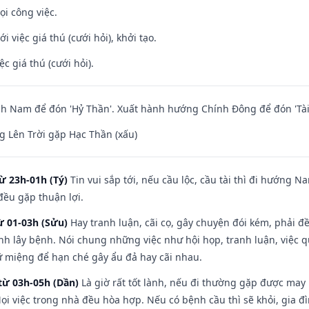
ọi công việc.
i việc giá thú (cưới hỏi), khởi tạo.
ệc giá thú (cưới hỏi).
h Nam để đón 'Hỷ Thần'. Xuất hành hướng Chính Đông để đón 'Tài
 Lên Trời gặp Hạc Thần (xấu)
ừ 23h-01h (Tý)
Tin vui sắp tới, nếu cầu lộc, cầu tài thì đi hướng 
đều gặp thuận lợi.
ừ 01-03h (Sửu)
Hay tranh luận, cãi cọ, gây chuyện đói kém, phải đ
nh lây bệnh. Nói chung những việc như hội họp, tranh luận, việc q
iữ miệng để hạn ché gây ẩu đả hay cãi nhau.
từ 03h-05h (Dần)
Là giờ rất tốt lành, nếu đi thường gặp được may
ọi việc trong nhà đều hòa hợp. Nếu có bệnh cầu thì sẽ khỏi, gia 