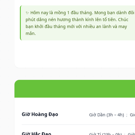
✨ Hôm nay là mồng 1 đầu tháng. Mong bạn dành đôi
phút dâng nén hương thành kính lên tổ tiên. Chúc
bạn khởi đầu tháng mới với nhiều an lành và may
mắn.
Giờ Hoàng Đạo
Giờ Dần (3h – 4h)
;
Gi
Giờ Hắc Đạo
Giờ Tí (23h – 0h)
;
Giờ