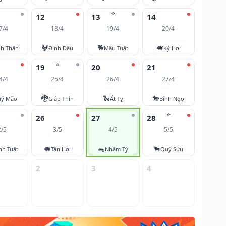
⭐
12
13
14
7/4
18/4
19/4
20/4
🐓
🐕
🐖
nh Thân
Đinh Dậu
Mậu Tuất
Kỷ Hợi
⭐
19
20
21
4/4
25/4
26/4
27/4
🐉
🐍
🐎
ý Mão
Giáp Thìn
Ất Tỵ
Bính Ngọ
⭐
26
27
28
2/5
3/5
4/5
5/5
🐖
🐀
🐂
nh Tuất
Tân Hợi
Nhâm Tý
Quý Sửu
2
3
4