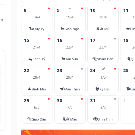
⭐
8
9
10
11
14/4
15/4
16/4
1
ân
🐍
🐎
🐐
🐒
Quý Tỵ
Giáp Ngọ
Ất Mùi
Bí
15
16
17
18
21/4
22/4
23/4
2
🐀
🐂
🐅
🐈
Canh Tý
Tân Sửu
Nhâm Dần
Qu
🌙
22
23
24
25
28/4
29/4
1/5
🐐
🐒
🐓
🐕
Đinh Mùi
Mậu Thân
Kỷ Dậu
Ca
29
30
31
1
6/5
7/5
8/5
🐅
🐈
🐉
Giáp Dần
Ất Mão
Bính Thìn