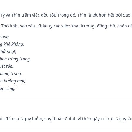
 Tý và Thìn trăm việc đều tốt. Trong đó, Thìn là tốt hơn hết bởi Sao
 Thổ tinh, sao xấu. Khắc kỵ các việc: khai trương, động thổ, chôn c
 hung,
ng khố không,
thử nhật,
họa trùng trùng,
iệt tán,
phòng trung.
ạo hướng một,
tôn cùng.”
nói đến sự Nguy hiểm, suy thoái. Chính vì thế ngày có trực Nguy l