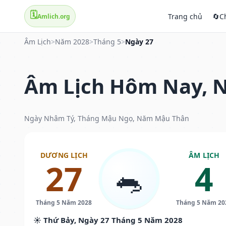
🗓️
Trang chủ
🔄
C
Amlich.org
Âm Lịch
>
Năm 2028
>
Tháng 5
>
Ngày 27
Âm Lịch Hôm Nay, N
Ngày Nhâm Tý, Tháng Mậu Ngọ, Năm Mậu Thân
DƯƠNG LỊCH
ÂM LỊCH
27
4
🐀
Tháng 5 Năm 2028
Tháng 5 Năm 20
☀️ Thứ Bảy, Ngày 27 Tháng 5 Năm 2028