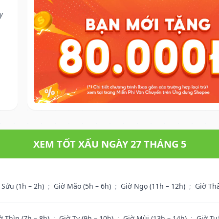
y
XEM TỐT XẤU NGÀY 27 THÁNG 5
 Sửu (1h – 2h)
;
Giờ Mão (5h – 6h)
;
Giờ Ngọ (11h – 12h)
;
Giờ Th
ờ Thìn (7h – 8h)
;
Giờ Tỵ (9h – 10h)
;
Giờ Mùi (13h – 14h)
;
Giờ Tu