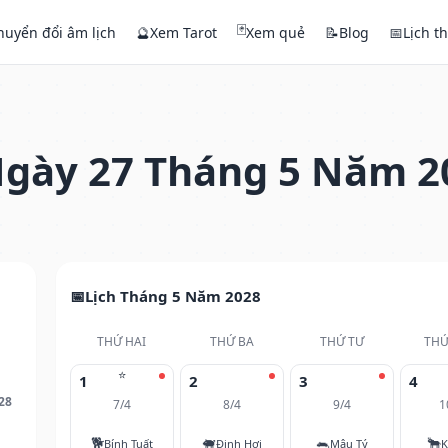
🃏
huyển đổi âm lịch
🔮
Xem Tarot
Xem quẻ
📝
Blog
📅
Lịch t
gày 27 Tháng 5 Năm 2
Lịch Tháng 5 Năm 2028
THỨ HAI
THỨ BA
THỨ TƯ
THỨ
⭐
1
2
3
4
28
7/4
8/4
9/4
1
🐕
🐖
🐀
🐂
Bính Tuất
Đinh Hợi
Mậu Tý
K