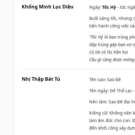
Khổng Minh Lục Diệu
Ngày:
Tốc Hỷ
- tức ngà
Buổi sáng tốt, nhưng 
tiến hành công việc v
“Tốc Hỷ là bạn trùng p
Gặp trùng gặp bạn vợ c
Có tài có lộc hẳn hoi
Cầu gì cũng được mừng 
Nhị Thập Bát Tú
Tên sao
: Sao Đê
Tên ngày
: Đê Thổ Lạc 
Nên làm
: Sao Đê đại 
Kiêng cữ
: Không nên k
làm âm đức cho con. Đâ
đến khởi công xây dựn