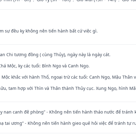
ăm sự đều kỵ không nên tiến hành bất cứ việc gì.
Can Chi tương đồng ( cùng Thủy), ngày này là ngày cát.
há Mộc, kỵ các tuổi: Bính Ngọ và Canh Ngọ.
 Mộc khắc với hành Thổ, ngoại trừ các tuổi: Canh Ngọ, Mậu Thân 
 Sửu, tam hợp với Thìn và Thân thành Thủy cục. Xung Ngọ, hình Mão
ủy nan canh đê phòng” - Không nên tiến hành tháo nước để tránh
nhạ tai ương” - Không nên tiến hành gieo quẻ hỏi việc để tránh tự r