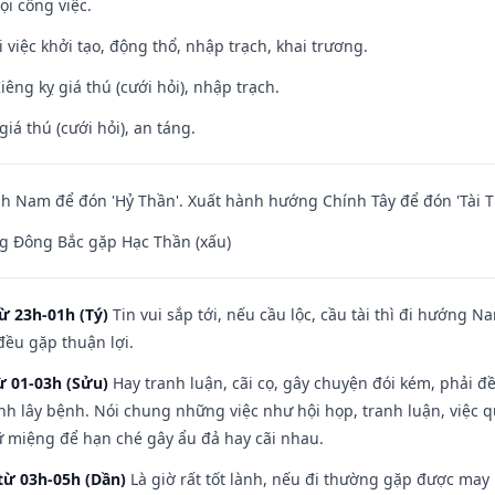
ọi công việc.
i việc khởi tạo, động thổ, nhập trạch, khai trương.
Kiêng kỵ giá thú (cưới hỏi), nhập trạch.
giá thú (cưới hỏi), an táng.
 Nam để đón 'Hỷ Thần'. Xuất hành hướng Chính Tây để đón 'Tài T
g Đông Bắc gặp Hạc Thần (xấu)
ừ 23h-01h (Tý)
Tin vui sắp tới, nếu cầu lộc, cầu tài thì đi hướng 
đều gặp thuận lợi.
ừ 01-03h (Sửu)
Hay tranh luận, cãi cọ, gây chuyện đói kém, phải đ
nh lây bệnh. Nói chung những việc như hội họp, tranh luận, việc q
iữ miệng để hạn ché gây ẩu đả hay cãi nhau.
từ 03h-05h (Dần)
Là giờ rất tốt lành, nếu đi thường gặp được may