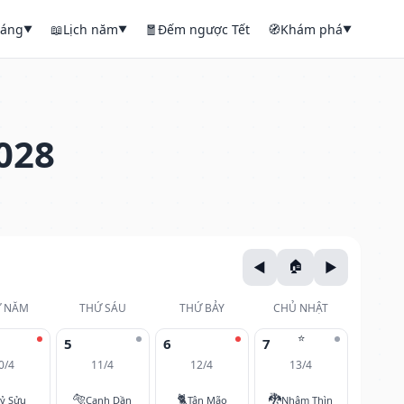
háng
📖
Lịch năm
🧧
Đếm ngược Tết
🧭
Khám phá
▼
▼
▼
028
 NĂM
THỨ SÁU
THỨ BẢY
CHỦ NHẬT
⭐
5
6
7
0/4
11/4
12/4
13/4
🐅
🐈
🐉
ỷ Sửu
Canh Dần
Tân Mão
Nhâm Thìn