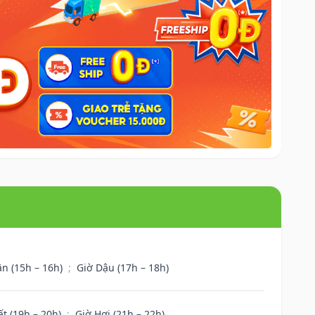
ân (15h – 16h)
;
Giờ Dậu (17h – 18h)
ất (19h – 20h)
;
Giờ Hợi (21h – 22h)