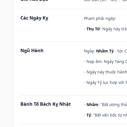
Các Ngày Kỵ
Phạm phải ngày:
-
Thụ Tử
: Ngày này tr
Ngũ Hành
Ngày:
Nhâm Tý
- tức 
- Nạp âm: Ngày Tang C
- Ngày này thuộc hành
- Ngày Tý lục hợp với
Bành Tổ Bách Kỵ Nhật
-
Nhâm
: “Bất ương th
-
Tý
: “Bất vấn bốc tự 