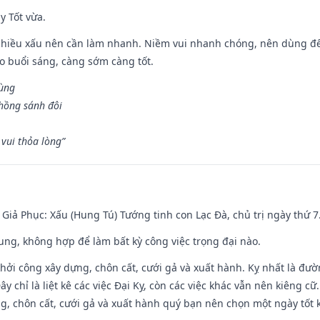
y Tốt vừa.
chiều xấu nên cần làm nhanh. Niềm vui nhanh chóng, nên dùng để 
ào buổi sáng, càng sớm càng tốt.
hùng
hồng sánh đôi
vui thỏa lòng”
- Giả Phục: Xấu (Hung Tú) Tướng tinh con Lạc Đà, chủ trị ngày thứ 7
hung, không hợp để làm bất kỳ công việc trọng đại nào.
hởi công xây dựng, chôn cất, cưới gả và xuất hành. Kỵ nhất là đư
y chỉ là liệt kê các việc Đại Kỵ, còn các việc khác vẫn nên kiêng cữ
g, chôn cất, cưới gả và xuất hành quý bạn nên chọn một ngày tốt 