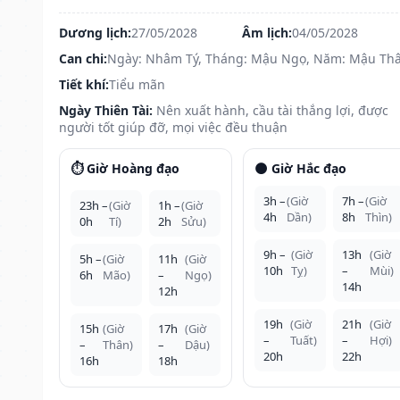
Dương lịch:
27/05/2028
Âm lịch:
04/05/2028
Can chi:
Ngày: Nhâm Tý, Tháng: Mậu Ngọ, Năm: Mậu Th
Tiết khí:
Tiểu mãn
Ngày Thiên Tài:
Nên xuất hành, cầu tài thắng lợi, được
người tốt giúp đỡ, mọi việc đều thuận
⏱️ Giờ Hoàng đạo
🌑 Giờ Hắc đạo
3h –
(Giờ
7h –
(Giờ
23h –
(Giờ
1h –
(Giờ
4h
Dần)
8h
Thìn)
0h
Tí)
2h
Sửu)
9h –
(Giờ
13h
(Giờ
5h –
(Giờ
11h
(Giờ
10h
Tỵ)
–
Mùi)
6h
Mão)
–
Ngọ)
14h
12h
19h
(Giờ
21h
(Giờ
15h
(Giờ
17h
(Giờ
–
Tuất)
–
Hợi)
–
Thân)
–
Dậu)
20h
22h
16h
18h