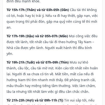
đình đều mạnh khỏe.
Từ 15h-17h (Thân) và từ 03h-05h (Dần)
Cầu tài thì không
có lợi, hoặc hay bị trái ý. Nếu ra đi hay thiệt, gặp nạn, việc
quan trọng thì phải đòn, gặp ma quỷ nên cúng tế thì mới
an.
Từ 17h-19h (Dậu) và từ 05h-07h (Mão)
Mọi công việc đều
được tốt lành, tốt nhất cầu tài đi theo hướng Tây Nam –
Nhà cửa được yên lành. Người xuất hành thì đều bình
yên.
Từ 19h-21h (Tuất) và từ 07h-09h (Thìn)
Mưu sự khó
thành, cầu lộc, cầu tài mờ mịt. Kiện cáo tốt nhất nên hoãn
lại. Người đi xa chưa có tin về. Mất tiền, mất của nếu đi
hướng Nam thì tìm nhanh mới thấy. Đề phòng tranh cãi,
mâu thuẫn hay miệng tiếng tầm thường. Việc làm chậm,
lâu la nhưng tốt nhất làm việc gì đều cần chắc chắn.
Từ 21h-23h (Hợi) và từ 09h-11h (Tị)
Tin vui sắp tới, nếu