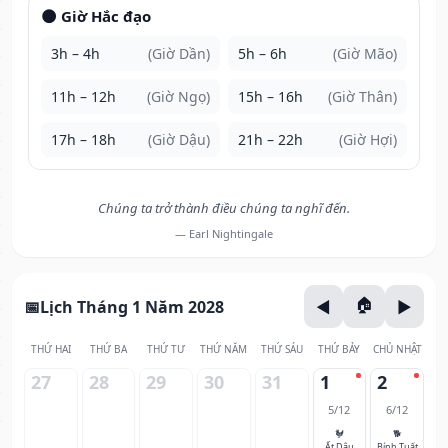
🌑 Giờ Hắc đạo
3h – 4h
(Giờ Dần)
5h – 6h
(Giờ Mão)
11h – 12h
(Giờ Ngọ)
15h – 16h
(Giờ Thân)
17h – 18h
(Giờ Dậu)
21h – 22h
(Giờ Hợi)
Chúng ta trở thành điều chúng ta nghĩ đến.
— Earl Nightingale
Lịch Tháng 1 Năm 2028
THỨ HAI
THỨ BA
THỨ TƯ
THỨ NĂM
THỨ SÁU
THỨ BẢY
CHỦ NHẬT
27
28
29
30
31
1
2
5/12
6/12
🐓
🐕
Ất Dậu
Bính Tuất