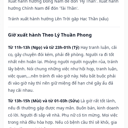
Xuất hành hướng Đông Nam để đón 'Hỷ Thần'. Xuất hành
hướng Chính Nam để đón 'Tài Thần'.
Tránh xuất hành hướng Lên Trời gặp Hạc Thần (xấu)
Giờ xuất hành Theo Lý Thuần Phong
Từ 11h-13h (Ngọ) và từ 23h-01h (Tý)
Hay tranh luận, cãi
cọ, gây chuyện đói kém, phải đề phòng. Người ra đi tốt
nhất nên hoãn lại. Phòng người người nguyền rủa, tránh
lây bệnh. Nói chung những việc như hội họp, tranh luận,
việc quan,…nên tránh đi vào giờ này. Nếu bắt buộc phải
đi vào giờ này thì nên giữ miệng để hạn ché gây ẩu đả
hay cãi nhau.
Từ 13h-15h (Mùi) và từ 01-03h (Sửu)
Là giờ rất tốt lành,
nếu đi thường gặp được may mắn. Buôn bán, kinh doanh
có lời. Người đi sắp về nhà. Phụ nữ có tin mừng. Mọi việc
trong nhà đều hòa hợp. Nếu có bệnh cầu thì sẽ khỏi, gia