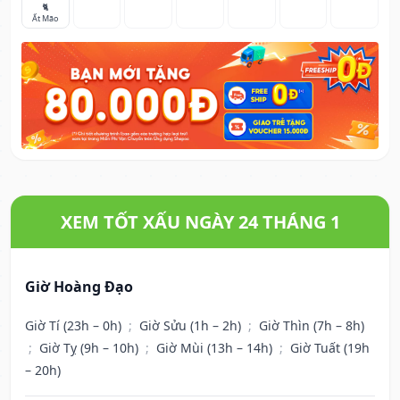
🐈
Ất Mão
XEM TỐT XẤU NGÀY 24 THÁNG 1
Giờ Hoàng Đạo
Giờ Tí (23h – 0h)
;
Giờ Sửu (1h – 2h)
;
Giờ Thìn (7h – 8h)
;
Giờ Tỵ (9h – 10h)
;
Giờ Mùi (13h – 14h)
;
Giờ Tuất (19h
– 20h)