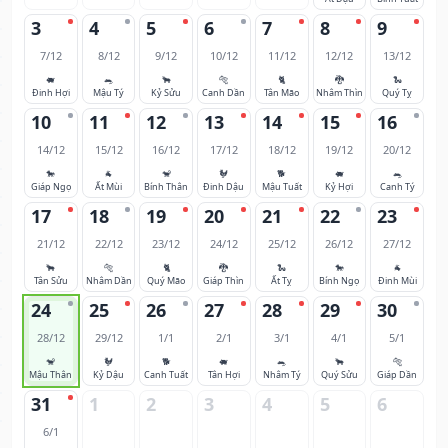
3
4
5
6
7
8
9
7/12
8/12
9/12
10/12
11/12
12/12
13/12
🐖
🐀
🐂
🐅
🐈
🐉
🐍
Đinh Hợi
Mậu Tý
Kỷ Sửu
Canh Dần
Tân Mão
Nhâm Thìn
Quý Tỵ
10
11
12
13
14
15
16
14/12
15/12
16/12
17/12
18/12
19/12
20/12
🐎
🐐
🐒
🐓
🐕
🐖
🐀
Giáp Ngọ
Ất Mùi
Bính Thân
Đinh Dậu
Mậu Tuất
Kỷ Hợi
Canh Tý
17
18
19
20
21
22
23
21/12
22/12
23/12
24/12
25/12
26/12
27/12
🐂
🐅
🐈
🐉
🐍
🐎
🐐
Tân Sửu
Nhâm Dần
Quý Mão
Giáp Thìn
Ất Tỵ
Bính Ngọ
Đinh Mùi
24
25
26
27
28
29
30
28/12
29/12
1/1
2/1
3/1
4/1
5/1
🐒
🐓
🐕
🐖
🐀
🐂
🐅
Mậu Thân
Kỷ Dậu
Canh Tuất
Tân Hợi
Nhâm Tý
Quý Sửu
Giáp Dần
31
1
2
3
4
5
6
6/1