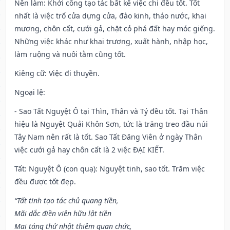
Nên làm
: Khởi công tạo tác bất kể việc chi đều tốt. Tốt
nhất là việc trổ cửa dựng cửa, đào kinh, tháo nước, khai
mương, chôn cất, cưới gả, chặt cỏ phá đất hay móc giếng.
Những việc khác như khai trương, xuất hành, nhập học,
làm ruộng và nuôi tằm cũng tốt.
Kiêng cữ
: Việc đi thuyền.
Ngoại lệ
:
- Sao Tất Nguyệt Ô tại Thìn, Thân và Tý đều tốt. Tại Thân
hiệu là Nguyệt Quải Khôn Sơn, tức là trăng treo đầu núi
Tây Nam nên rất là tốt. Sao Tất Đăng Viên ở ngày Thân
việc cưới gả hay chôn cất là 2 việc ĐẠI KIẾT.
Tất: Nguyệt Ô (con quạ): Nguyệt tinh, sao tốt. Trăm việc
đều được tốt đẹp.
“Tất tinh tạo tác chủ quang tiền,
Mãi dắc điền viên hữu lật tiền
Mai táng thử nhật thiêm quan chức,