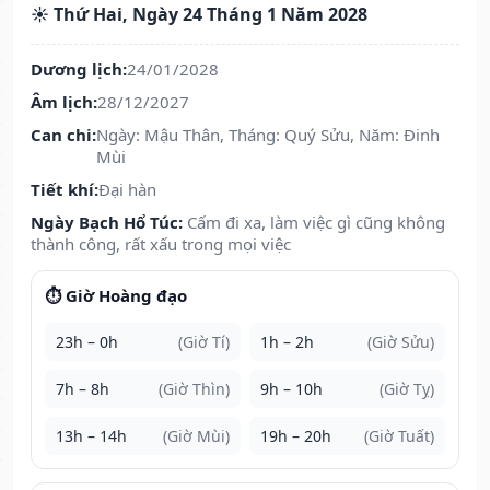
☀️ Thứ Hai, Ngày 24 Tháng 1 Năm 2028
Dương lịch:
24/01/2028
Âm lịch:
28/12/2027
Can chi:
Ngày: Mậu Thân, Tháng: Quý Sửu, Năm: Đinh
Mùi
Tiết khí:
Đại hàn
Ngày Bạch Hổ Túc:
Cấm đi xa, làm việc gì cũng không
thành công, rất xấu trong mọi việc
⏱️ Giờ Hoàng đạo
23h – 0h
(Giờ Tí)
1h – 2h
(Giờ Sửu)
7h – 8h
(Giờ Thìn)
9h – 10h
(Giờ Tỵ)
13h – 14h
(Giờ Mùi)
19h – 20h
(Giờ Tuất)