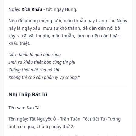
Ngày:
Xích Khẩu
- tức ngày Hung.
Nên đề phòng miệng lưỡi, mâu thuẫn hay tranh cãi. Ngày
này là ngày xấu, mưu sự khó thành, dễ dẫn đến nội bộ
xảy ra cãi vã, thị phi, mâu thuẫn, làm ơn nên oán hoặc
khẩu thiệt.
“Xích Khẩu là quả bần cùng
Sinh ra khẩu thiệt bàn cùng thị phi
Chẳng thời mất của nó khi
Không thì chó cắn phân ly vợ chồng.”
Nhị Thập Bát Tú
Tên sao
: Sao Tất
Tên ngày
: Tất Nguyệt Ô - Trần Tuấn: Tốt (Kiết Tú) Tướng
tinh con quạ, chủ trị ngày thứ 2.