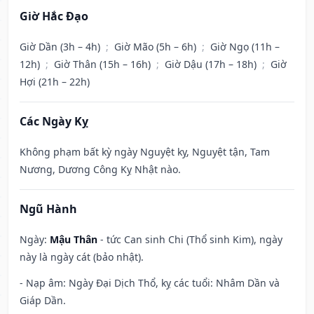
Giờ Hắc Đạo
Giờ Dần (3h – 4h)
;
Giờ Mão (5h – 6h)
;
Giờ Ngọ (11h –
12h)
;
Giờ Thân (15h – 16h)
;
Giờ Dậu (17h – 18h)
;
Giờ
Hợi (21h – 22h)
Các Ngày Kỵ
Không phạm bất kỳ ngày Nguyệt kỵ, Nguyệt tận, Tam
Nương, Dương Công Kỵ Nhật nào.
Ngũ Hành
Ngày:
Mậu Thân
- tức Can sinh Chi (Thổ sinh Kim), ngày
này là ngày cát (bảo nhật).
- Nạp âm: Ngày Đại Dịch Thổ, kỵ các tuổi: Nhâm Dần và
Giáp Dần.