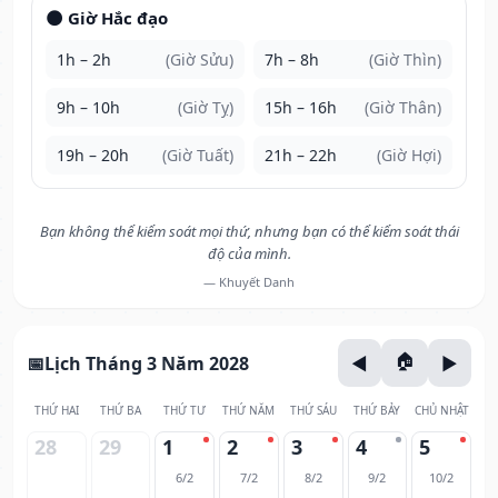
🌑 Giờ Hắc đạo
1h – 2h
(Giờ Sửu)
7h – 8h
(Giờ Thìn)
9h – 10h
(Giờ Tỵ)
15h – 16h
(Giờ Thân)
19h – 20h
(Giờ Tuất)
21h – 22h
(Giờ Hợi)
Bạn không thể kiểm soát mọi thứ, nhưng bạn có thể kiểm soát thái
độ của mình.
— Khuyết Danh
Lịch Tháng 3 Năm 2028
THỨ HAI
THỨ BA
THỨ TƯ
THỨ NĂM
THỨ SÁU
THỨ BẢY
CHỦ NHẬT
28
29
1
2
3
4
5
6/2
7/2
8/2
9/2
10/2