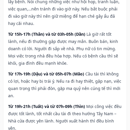
lây bệnh. Nói chung những việc như hội họp, tranh luận,
việc quan,…nên tránh đi vào giờ này. Nếu bắt buộc phải
đi vào giờ này thì nên giữ miệng để hạn ché gây ẩu đả
hay cãi nhau.
Từ 15h-17h (Thân) và từ 03h-05h (Dần)
Là giờ rất tốt
lành, nếu đi thường gặp được may mắn. Buôn bán, kinh
doanh có lời. Người đi sắp về nhà. Phụ nữ có tin mừng.
Mọi việc trong nhà đều hòa hợp. Nếu có bệnh cầu thì sẽ
khỏi, gia đình đều mạnh khỏe.
Từ 17h-19h (Dậu) và từ 05h-07h (Mão)
Cầu tài thì không
có lợi, hoặc hay bị trái ý. Nếu ra đi hay thiệt, gặp nạn, việc
quan trọng thì phải đòn, gặp ma quỷ nên cúng tế thì mới
an.
Từ 19h-21h (Tuất) và từ 07h-09h (Thìn)
Mọi công việc đều
được tốt lành, tốt nhất cầu tài đi theo hướng Tây Nam –
Nhà cửa được yên lành. Người xuất hành thì đều bình
yên.