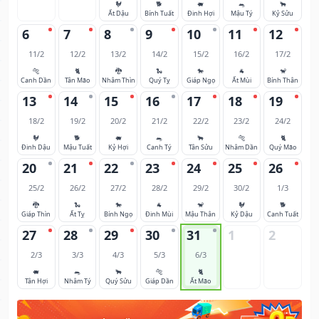
🐓
🐕
🐖
🐀
🐂
Ất Dậu
Bính Tuất
Đinh Hợi
Mậu Tý
Kỷ Sửu
6
7
8
9
10
11
12
11/2
12/2
13/2
14/2
15/2
16/2
17/2
🐅
🐈
🐉
🐍
🐎
🐐
🐒
Canh Dần
Tân Mão
Nhâm Thìn
Quý Tỵ
Giáp Ngọ
Ất Mùi
Bính Thân
13
14
15
16
17
18
19
18/2
19/2
20/2
21/2
22/2
23/2
24/2
🐓
🐕
🐖
🐀
🐂
🐅
🐈
Đinh Dậu
Mậu Tuất
Kỷ Hợi
Canh Tý
Tân Sửu
Nhâm Dần
Quý Mão
20
21
22
23
24
25
26
25/2
26/2
27/2
28/2
29/2
30/2
1/3
🐉
🐍
🐎
🐐
🐒
🐓
🐕
Giáp Thìn
Ất Tỵ
Bính Ngọ
Đinh Mùi
Mậu Thân
Kỷ Dậu
Canh Tuất
27
28
29
30
31
1
2
2/3
3/3
4/3
5/3
6/3
🐖
🐀
🐂
🐅
🐈
Tân Hợi
Nhâm Tý
Quý Sửu
Giáp Dần
Ất Mão