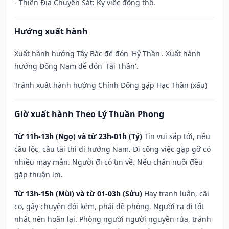
- Thiên Địa Chuyển Sát: Kỵ việc động thổ.
Hướng xuất hành
Xuất hành hướng Tây Bắc để đón 'Hỷ Thần'. Xuất hành
hướng Đông Nam để đón 'Tài Thần'.
Tránh xuất hành hướng Chính Đông gặp Hạc Thần (xấu)
Giờ xuất hành Theo Lý Thuần Phong
Từ 11h-13h (Ngọ) và từ 23h-01h (Tý)
Tin vui sắp tới, nếu
cầu lộc, cầu tài thì đi hướng Nam. Đi công việc gặp gỡ có
nhiều may mắn. Người đi có tin về. Nếu chăn nuôi đều
gặp thuận lợi.
Từ 13h-15h (Mùi) và từ 01-03h (Sửu)
Hay tranh luận, cãi
cọ, gây chuyện đói kém, phải đề phòng. Người ra đi tốt
nhất nên hoãn lại. Phòng người người nguyền rủa, tránh