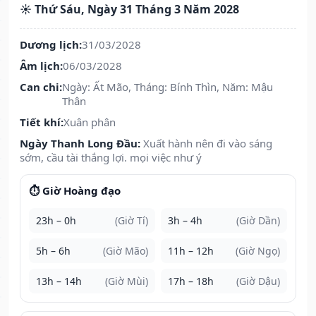
☀️ Thứ Sáu, Ngày 31 Tháng 3 Năm 2028
Dương lịch:
31/03/2028
Âm lịch:
06/03/2028
Can chi:
Ngày: Ất Mão, Tháng: Bính Thìn, Năm: Mậu
Thân
Tiết khí:
Xuân phân
Ngày Thanh Long Đầu:
Xuất hành nên đi vào sáng
sớm, cầu tài thắng lợi. mọi việc như ý
⏱️ Giờ Hoàng đạo
23h – 0h
(Giờ Tí)
3h – 4h
(Giờ Dần)
5h – 6h
(Giờ Mão)
11h – 12h
(Giờ Ngọ)
13h – 14h
(Giờ Mùi)
17h – 18h
(Giờ Dậu)