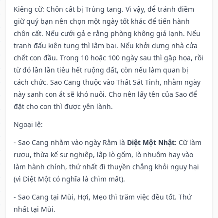
Kiêng cữ
: Chôn cất bị Trùng tang. Vì vậy, để tránh điềm
giữ quý bạn nên chọn một ngày tốt khác để tiến hành
chôn cất. Nếu cưới gả e rằng phòng không giá lạnh. Nếu
tranh đấu kiện tụng thì lâm bại. Nếu khởi dựng nhà cửa
chết con đầu. Trong 10 hoặc 100 ngày sau thì gặp họa, rồi
từ đó lần lần tiêu hết ruộng đất, còn nếu làm quan bị
cách chức. Sao Cang thuộc vào Thất Sát Tinh, nhằm ngày
này sanh con ắt sẽ khó nuôi. Cho nên lấy tên của Sao để
đặt cho con thì được yên lành.
Ngoại lệ
:
- Sao Cang nhằm vào ngày Rằm là
Diệt Một Nhật
: Cữ làm
rượu, thừa kế sự nghiệp, lập lò gốm, lò nhuộm hay vào
làm hành chính, thứ nhất đi thuyền chẳng khỏi nguy hại
(vì Diệt Một có nghĩa là chìm mất).
- Sao Cang tại Mùi, Hợi, Mẹo thì trăm việc đều tốt. Thứ
nhất tại Mùi.