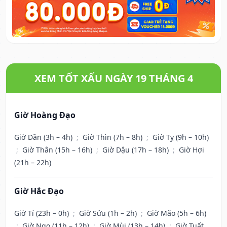
XEM TỐT XẤU NGÀY 19 THÁNG 4
Giờ Hoàng Đạo
Giờ Dần (3h – 4h)
;
Giờ Thìn (7h – 8h)
;
Giờ Tỵ (9h – 10h)
;
Giờ Thân (15h – 16h)
;
Giờ Dậu (17h – 18h)
;
Giờ Hợi
(21h – 22h)
Giờ Hắc Đạo
Giờ Tí (23h – 0h)
;
Giờ Sửu (1h – 2h)
;
Giờ Mão (5h – 6h)
;
Giờ Ngọ (11h – 12h)
;
Giờ Mùi (13h – 14h)
;
Giờ Tuất