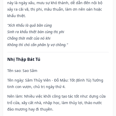
này là ngày xấu, mưu sự khó thành, dễ dẫn đến nội bộ
xảy ra cãi vã, thị phi, mâu thuẫn, làm ơn nên oán hoặc
khẩu thiệt.
“Xích Khẩu là quả bần cùng
Sinh ra khẩu thiệt bàn cùng thị phi
Chẳng thời mất của nó khi
Không thì chó cắn phân ly vợ chồng.”
Nhị Thập Bát Tú
Tên sao
: Sao Sâm
Tên ngày
: Sâm Thủy Viên - Đỗ Mậu: Tốt (Bình Tú) Tướng
tinh con vượn, chủ trị ngày thứ 4.
Nên làm
: Nhiều việc khởi công tạo tác tốt như: dựng cửa
trổ cửa, xây cất nhà, nhập học, làm thủy lợi, tháo nước
đào mương hay đi thuyền.