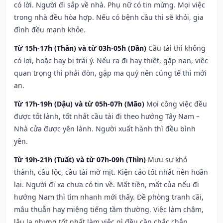
có lời. Người đi sắp về nhà. Phụ nữ có tin mừng. Mọi việc
trong nhà đều hòa hợp. Nếu có bệnh cầu thì sẽ khỏi, gia
đình đều mạnh khỏe.
Từ 15h-17h (Thân) và từ 03h-05h (Dần)
Cầu tài thì không
có lợi, hoặc hay bị trái ý. Nếu ra đi hay thiệt, gặp nạn, việc
quan trọng thì phải đòn, gặp ma quỷ nên cúng tế thì mới
an.
Từ 17h-19h (Dậu) và từ 05h-07h (Mão)
Mọi công việc đều
được tốt lành, tốt nhất cầu tài đi theo hướng Tây Nam –
Nhà cửa được yên lành. Người xuất hành thì đều bình
yên.
Từ 19h-21h (Tuất) và từ 07h-09h (Thìn)
Mưu sự khó
thành, cầu lộc, cầu tài mờ mịt. Kiện cáo tốt nhất nên hoãn
lại. Người đi xa chưa có tin về. Mất tiền, mất của nếu đi
hướng Nam thì tìm nhanh mới thấy. Đề phòng tranh cãi,
mâu thuẫn hay miệng tiếng tầm thường. Việc làm chậm,
lâu la nhưng tốt nhất làm việc gì đều cần chắc chắn.