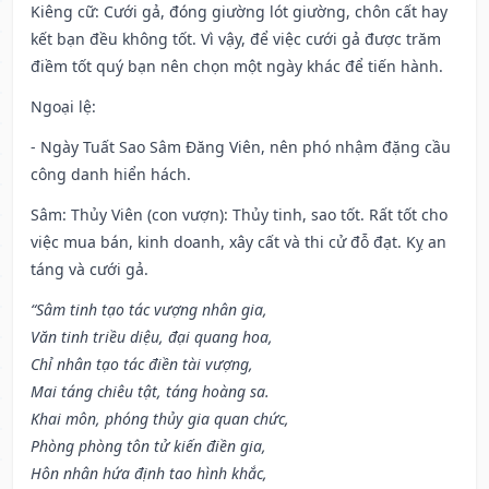
Kiêng cữ
: Cưới gả, đóng giường lót giường, chôn cất hay
kết bạn đều không tốt. Vì vậy, để việc cưới gả được trăm
điềm tốt quý bạn nên chọn một ngày khác để tiến hành.
Ngoại lệ
:
- Ngày Tuất Sao Sâm Đăng Viên, nên phó nhậm đặng cầu
công danh hiển hách.
Sâm: Thủy Viên (con vượn): Thủy tinh, sao tốt. Rất tốt cho
việc mua bán, kinh doanh, xây cất và thi cử đỗ đạt. Kỵ an
táng và cưới gả.
“Sâm tinh tạo tác vượng nhân gia,
Văn tinh triều diệu, đại quang hoa,
Chỉ nhân tạo tác điền tài vượng,
Mai táng chiêu tật, táng hoàng sa.
Khai môn, phóng thủy gia quan chức,
Phòng phòng tôn tử kiến điền gia,
Hôn nhân hứa định tao hình khắc,