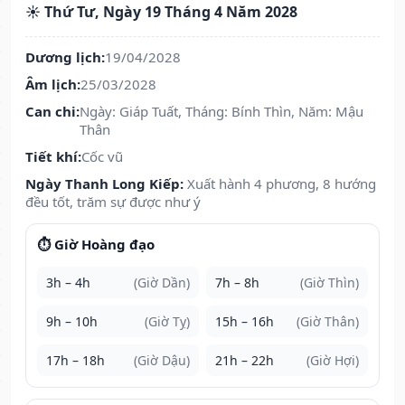
☀️ Thứ Tư, Ngày 19 Tháng 4 Năm 2028
Dương lịch:
19/04/2028
Âm lịch:
25/03/2028
Can chi:
Ngày: Giáp Tuất, Tháng: Bính Thìn, Năm: Mậu
Thân
Tiết khí:
Cốc vũ
Ngày Thanh Long Kiếp:
Xuất hành 4 phương, 8 hướng
đều tốt, trăm sự được như ý
⏱️ Giờ Hoàng đạo
3h – 4h
(Giờ Dần)
7h – 8h
(Giờ Thìn)
9h – 10h
(Giờ Tỵ)
15h – 16h
(Giờ Thân)
17h – 18h
(Giờ Dậu)
21h – 22h
(Giờ Hợi)