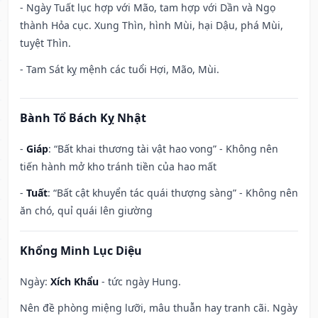
- Ngày Tuất lục hợp với Mão, tam hợp với Dần và Ngọ
thành Hỏa cục. Xung Thìn, hình Mùi, hại Dậu, phá Mùi,
tuyệt Thìn.
- Tam Sát kỵ mệnh các tuổi Hợi, Mão, Mùi.
Bành Tổ Bách Kỵ Nhật
-
Giáp
: “Bất khai thương tài vật hao vong” - Không nên
tiến hành mở kho tránh tiền của hao mất
-
Tuất
: “Bất cật khuyển tác quái thượng sàng” - Không nên
ăn chó, quỉ quái lên giường
Khổng Minh Lục Diệu
Ngày:
Xích Khẩu
- tức ngày Hung.
Nên đề phòng miệng lưỡi, mâu thuẫn hay tranh cãi. Ngày