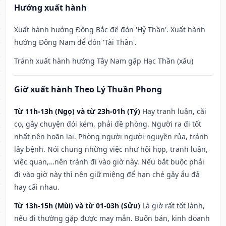
Hướng xuất hành
Xuất hành hướng Đông Bắc để đón 'Hỷ Thần'. Xuất hành
hướng Đông Nam để đón 'Tài Thần'.
Tránh xuất hành hướng Tây Nam gặp Hạc Thần (xấu)
Giờ xuất hành Theo Lý Thuần Phong
Từ 11h-13h (Ngọ) và từ 23h-01h (Tý)
Hay tranh luận, cãi
cọ, gây chuyện đói kém, phải đề phòng. Người ra đi tốt
nhất nên hoãn lại. Phòng người người nguyền rủa, tránh
lây bệnh. Nói chung những việc như hội họp, tranh luận,
việc quan,…nên tránh đi vào giờ này. Nếu bắt buộc phải
đi vào giờ này thì nên giữ miệng để hạn ché gây ẩu đả
hay cãi nhau.
Từ 13h-15h (Mùi) và từ 01-03h (Sửu)
Là giờ rất tốt lành,
nếu đi thường gặp được may mắn. Buôn bán, kinh doanh