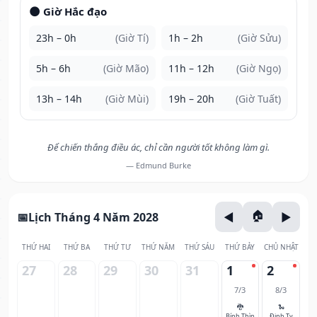
🌑 Giờ Hắc đạo
23h – 0h
(Giờ Tí)
1h – 2h
(Giờ Sửu)
5h – 6h
(Giờ Mão)
11h – 12h
(Giờ Ngọ)
13h – 14h
(Giờ Mùi)
19h – 20h
(Giờ Tuất)
Để chiến thắng điều ác, chỉ cần người tốt không làm gì.
— Edmund Burke
Lịch Tháng 4 Năm 2028
THỨ HAI
THỨ BA
THỨ TƯ
THỨ NĂM
THỨ SÁU
THỨ BẢY
CHỦ NHẬT
27
28
29
30
31
1
2
7/3
8/3
🐉
🐍
Bính Thìn
Đinh Tỵ