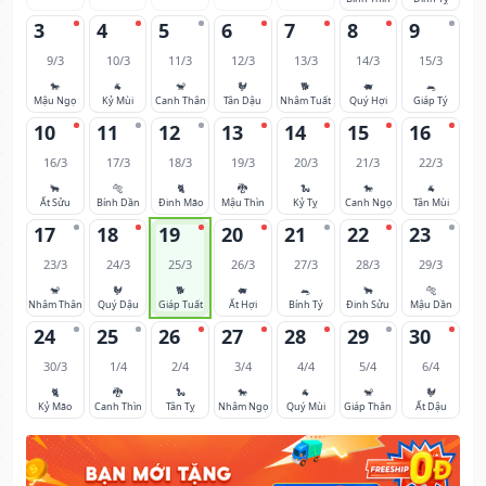
3
4
5
6
7
8
9
9/3
10/3
11/3
12/3
13/3
14/3
15/3
🐎
🐐
🐒
🐓
🐕
🐖
🐀
Mậu Ngọ
Kỷ Mùi
Canh Thân
Tân Dậu
Nhâm Tuất
Quý Hợi
Giáp Tý
10
11
12
13
14
15
16
16/3
17/3
18/3
19/3
20/3
21/3
22/3
🐂
🐅
🐈
🐉
🐍
🐎
🐐
Ất Sửu
Bính Dần
Đinh Mão
Mậu Thìn
Kỷ Tỵ
Canh Ngọ
Tân Mùi
17
18
19
20
21
22
23
23/3
24/3
25/3
26/3
27/3
28/3
29/3
🐒
🐓
🐕
🐖
🐀
🐂
🐅
Nhâm Thân
Quý Dậu
Giáp Tuất
Ất Hợi
Bính Tý
Đinh Sửu
Mậu Dần
24
25
26
27
28
29
30
30/3
1/4
2/4
3/4
4/4
5/4
6/4
🐈
🐉
🐍
🐎
🐐
🐒
🐓
Kỷ Mão
Canh Thìn
Tân Tỵ
Nhâm Ngọ
Quý Mùi
Giáp Thân
Ất Dậu