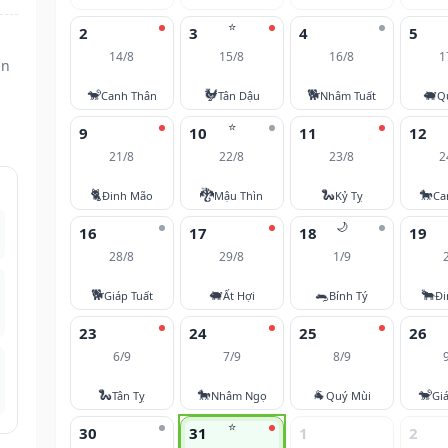
⭐
2
3
4
5
14/8
15/8
16/8
1
ân
🐒
🐓
🐕
🐖
Canh Thân
Tân Dậu
Nhâm Tuất
Q
⭐
9
10
11
12
21/8
22/8
23/8
2
🐈
🐉
🐍
🐎
Đinh Mão
Mậu Thìn
Kỷ Tỵ
Ca
🌙
16
17
18
19
28/8
29/8
1/9
🐕
🐖
🐀
🐂
Giáp Tuất
Ất Hợi
Bính Tý
Đi
23
24
25
26
6/9
7/9
8/9
🐍
🐎
🐐
🐒
Tân Tỵ
Nhâm Ngọ
Quý Mùi
Gi
⭐
30
31
1
2