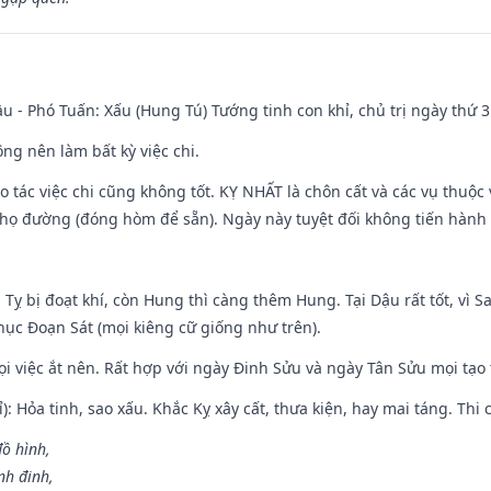
u - Phó Tuấn: Xấu (Hung Tú) Tướng tinh con khỉ, chủ trị ngày thứ 3
ng nên làm bất kỳ việc chi.
ạo tác việc chi cũng không tốt. KỴ NHẤT là chôn cất và các vụ thu
họ đường (đóng hòm để sẵn). Ngày này tuyệt đối không tiến hành 
 Tỵ bị đoạt khí, còn Hung thì càng thêm Hung. Tại Dậu rất tốt, vì
ục Đoạn Sát (mọi kiêng cữ giống như trên).
mọi việc ắt nên. Rất hợp với ngày Đinh Sửu và ngày Tân Sửu mọi tạo
): Hỏa tinh, sao xấu. Khắc Kỵ xây cất, thưa kiện, hay mai táng. Thi 
đồ hình,
nh đinh,