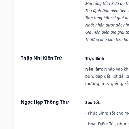
Mai táng tốt tử đa do t
Thủ định Dần niên tiện 
Tam tang bất chỉ giai d
Nhất nhân dược độc nhị
Gia môn điền địa giai t
Thương khố kim tiền hóa
Thập Nhị Kiến Trừ
Trực Bình
Nên làm
: Nhập vào kh
bùn, đắp đất, lót đá, 
mương, móc giếng, xả
Ngọc Hạp Thông Thư
Sao tốt
:
- Phúc Sinh: Tốt cho mọ
- Hoạt Điệu: Tốt, nhưn