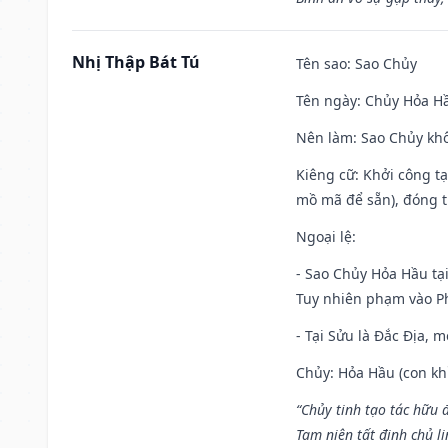
Nhị Thập Bát Tú
Tên sao
: Sao Chủy
Tên ngày
: Chủy Hỏa Hầ
Nên làm
: Sao Chủy khô
Kiêng cữ
: Khởi công t
mồ mã để sẵn), đóng t
Ngoại lệ
:
- Sao Chủy Hỏa Hầu tại
Tuy nhiên phạm vào Ph
- Tại Sửu là Đắc Địa, 
Chủy: Hỏa Hầu (con khỉ
“Chủy tinh tạo tác hữu 
Tam niên tất đinh chủ li