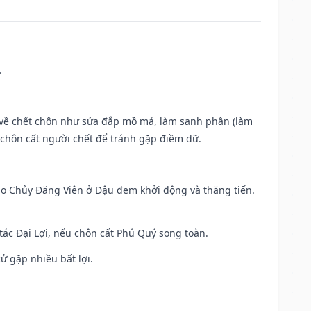
.
ộc về chết chôn như sửa đắp mồ mả, làm sanh phần (làm
chôn cất người chết để tránh gặp điềm dữ.
 Sao Chủy Đăng Viên ở Dậu đem khởi động và thăng tiến.
 tác Đại Lợi, nếu chôn cất Phú Quý song toàn.
cử gặp nhiều bất lợi.