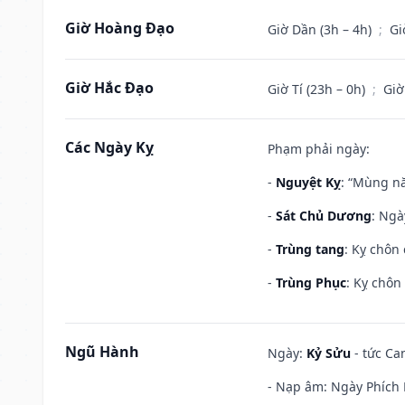
Giờ Hoàng Đạo
Giờ Dần (3h – 4h)
;
Gi
Giờ Hắc Đạo
Giờ Tí (23h – 0h)
;
Giờ
Các Ngày Kỵ
Phạm phải ngày:
-
Nguyệt Kỵ
: “Mùng nă
-
Sát Chủ Dương
: Ngà
-
Trùng tang
: Kỵ chôn
-
Trùng Phục
: Kỵ chôn
Ngũ Hành
Ngày:
Kỷ Sửu
- tức Ca
- Nạp âm: Ngày Phích L