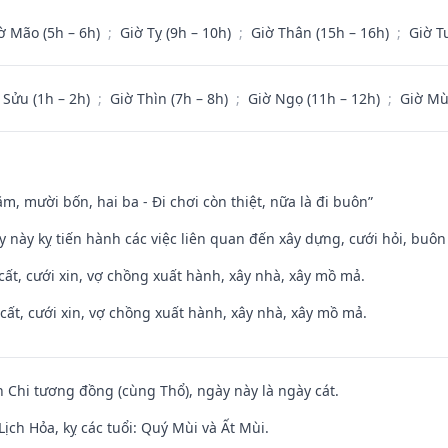
ờ Mão (5h – 6h)
;
Giờ Tỵ (9h – 10h)
;
Giờ Thân (15h – 16h)
;
Giờ T
 Sửu (1h – 2h)
;
Giờ Thìn (7h – 8h)
;
Giờ Ngọ (11h – 12h)
;
Giờ Mù
m, mười bốn, hai ba - Đi chơi còn thiệt, nữa là đi buôn”
y này kỵ tiến hành các việc liên quan đến xây dựng, cưới hỏi, buô
 cất, cưới xin, vợ chồng xuất hành, xây nhà, xây mồ mả.
 cất, cưới xin, vợ chồng xuất hành, xây nhà, xây mồ mả.
n Chi tương đồng (cùng Thổ), ngày này là ngày cát.
ịch Hỏa, kỵ các tuổi: Quý Mùi và Ất Mùi.