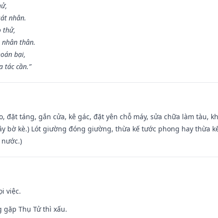
hử,
sát nhân.
o thử,
 nhân thân.
hoán bại,
 tác cần.”
o, đặt táng, gắn cửa, kê gác, đặt yên chỗ máy, sửa chữa làm tàu, kh
xây bờ kè.) Lót giường đóng giường, thừa kế tước phong hay thừa k
 nước.)
i việc.
g gặp Thụ Tử thì xấu.