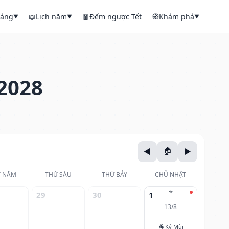
háng
📖
Lịch năm
🧧
Đếm ngược Tết
🧭
Khám phá
▼
▼
▼
2028
 NĂM
THỨ SÁU
THỨ BẢY
CHỦ NHẬT
⭐
29
30
1
13/8
🐐
Kỷ Mùi