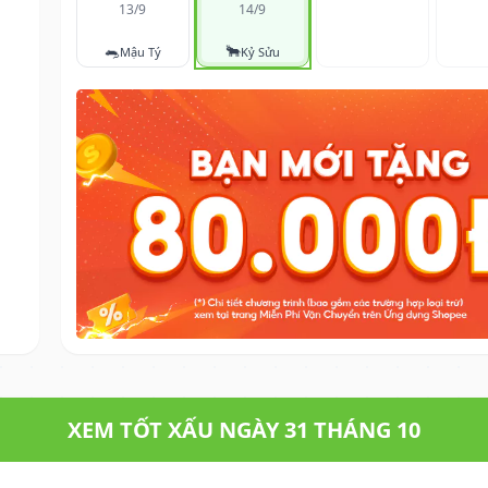
13/9
14/9
🐀
🐂
Mậu Tý
Kỷ Sửu
XEM TỐT XẤU NGÀY 31 THÁNG 10