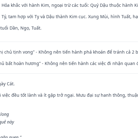
 Hỏa khắc với hành Kim, ngoại trừ các tuổi: Quý Dậu thuộc hành 
 Tý, tam hợp với Tỵ và Dậu thành Kim cục. Xung Mùi, hình Tuất, hạ
tuổi Dần, Ngọ, Tuất.
nhị chủ tịnh vong” - Không nên tiến hành phá khoán để tránh cả 2
chủ bất hoàn hương” - Không nên tiến hành các việc đi nhận quan 
gày Cát.
 việc đều tốt lành và ít gặp trở ngại. Mưu đại sự hanh thông, thuậ
 long
 quẻ này
 gặp quen.”