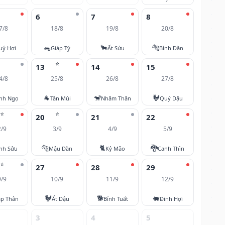
6
7
8
7/8
18/8
19/8
20/8
🐀
🐂
🐅
uý Hợi
Giáp Tý
Ất Sửu
Bính Dần
⭐
13
14
15
4/8
25/8
26/8
27/8
🐐
🐒
🐓
nh Ngọ
Tân Mùi
Nhâm Thân
Quý Dậu
⭐
⭐
20
21
22
2/9
3/9
4/9
5/9
🐅
🐈
🐉
nh Sửu
Mậu Dần
Kỷ Mão
Canh Thìn
⭐
27
28
29
9/9
10/9
11/9
12/9
🐓
🐕
🐖
áp Thân
Ất Dậu
Bính Tuất
Đinh Hợi
3
4
5