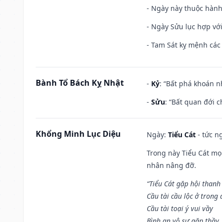
- Ngày này thuộc hành
- Ngày Sửu lục hợp với
- Tam Sát kỵ mệnh các 
Bành Tổ Bách Kỵ Nhật
-
Kỷ
: “Bất phá khoán 
-
Sửu
: “Bất quan đới 
Khổng Minh Lục Diệu
Ngày:
Tiểu Cát
- tức n
Trong này Tiểu Cát mọi
nhân nâng đỡ.
“Tiểu Cát gặp hội thanh
Cầu tài cầu lộc ở trong
Cầu tài toại ý vui vầy
Bình an vô sự gặp thầy,