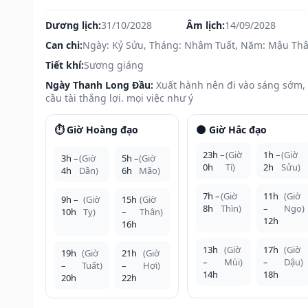
Dương lịch:
31/10/2028
Âm lịch:
14/09/2028
Can chi:
Ngày: Kỷ Sửu, Tháng: Nhâm Tuất, Năm: Mậu Th
Tiết khí:
Sương giáng
Ngày Thanh Long Đầu:
Xuất hành nên đi vào sáng sớm,
cầu tài thắng lợi. mọi việc như ý
⏱️ Giờ Hoàng đạo
🌑 Giờ Hắc đạo
23h –
(Giờ
1h –
(Giờ
3h –
(Giờ
5h –
(Giờ
0h
Tí)
2h
Sửu)
4h
Dần)
6h
Mão)
7h –
(Giờ
11h
(Giờ
9h –
(Giờ
15h
(Giờ
8h
Thìn)
–
Ngọ)
10h
Tỵ)
–
Thân)
12h
16h
13h
(Giờ
17h
(Giờ
19h
(Giờ
21h
(Giờ
–
Mùi)
–
Dậu)
–
Tuất)
–
Hợi)
14h
18h
20h
22h