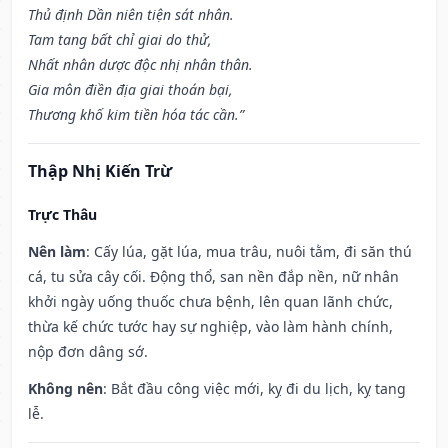
Thủ định Dần niên tiện sát nhân.
Tam tang bất chỉ giai do thử,
Nhất nhân dược độc nhị nhân thân.
Gia môn điền địa giai thoán bại,
Thương khố kim tiền hóa tác cần.”
Thập Nhị Kiến Trừ
Trực Thâu
Nên làm
: Cấy lúa, gặt lúa, mua trâu, nuôi tằm, đi săn thú
cá, tu sửa cây cối. Động thổ, san nền đắp nền, nữ nhân
khởi ngày uống thuốc chưa bệnh, lên quan lãnh chức,
thừa kế chức tước hay sự nghiệp, vào làm hành chính,
nộp đơn dâng sớ.
Không nên
: Bắt đầu công việc mới, kỵ đi du lịch, kỵ tang
lễ.