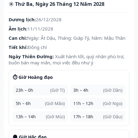
☀️ Thứ Ba, Ngày 26 Tháng 12 Năm 2028
Dương lịch:
26/12/2028
Âm lịch:
11/11/2028
Can chi:
Ngày: Ất Dậu, Tháng: Giáp Tý, Năm: Mậu Thân
Tiết khí:
Đông chí
Ngày Thiên Đường:
Xuất hành tốt, quý nhân phù trợ,
buôn bán may mắn, mọi việc đều như ý
⏱️ Giờ Hoàng đạo
23h – 0h
(Giờ Tí)
3h – 4h
(Giờ Dần)
5h – 6h
(Giờ Mão)
11h – 12h
(Giờ Ngọ)
13h – 14h
(Giờ Mùi)
17h – 18h
(Giờ Dậu)
🌑 Giờ Hắc đạo