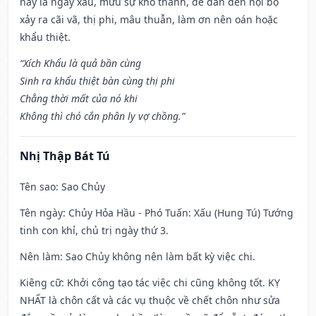
này là ngày xấu, mưu sự khó thành, dễ dẫn đến nội bộ
xảy ra cãi vã, thị phi, mâu thuẫn, làm ơn nên oán hoặc
khẩu thiệt.
“Xích Khẩu là quả bần cùng
Sinh ra khẩu thiệt bàn cùng thị phi
Chẳng thời mất của nó khi
Không thì chó cắn phân ly vợ chồng.”
Nhị Thập Bát Tú
Tên sao
: Sao Chủy
Tên ngày
: Chủy Hỏa Hầu - Phó Tuấn: Xấu (Hung Tú) Tướng
tinh con khỉ, chủ trị ngày thứ 3.
Nên làm
: Sao Chủy không nên làm bất kỳ việc chi.
Kiêng cữ
: Khởi công tạo tác việc chi cũng không tốt. KỴ
NHẤT là chôn cất và các vụ thuộc về chết chôn như sửa