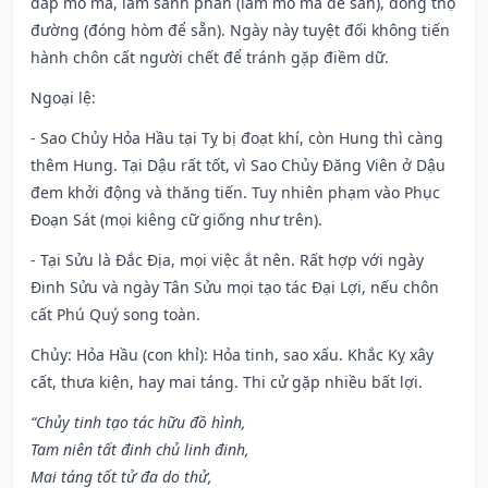
đắp mồ mả, làm sanh phần (làm mồ mã để sẵn), đóng thọ
đường (đóng hòm để sẵn). Ngày này tuyệt đối không tiến
hành chôn cất người chết để tránh gặp điềm dữ.
Ngoại lệ
:
- Sao Chủy Hỏa Hầu tại Tỵ bị đoạt khí, còn Hung thì càng
thêm Hung. Tại Dậu rất tốt, vì Sao Chủy Đăng Viên ở Dậu
đem khởi động và thăng tiến. Tuy nhiên phạm vào Phục
Đoạn Sát (mọi kiêng cữ giống như trên).
- Tại Sửu là Đắc Địa, mọi việc ắt nên. Rất hợp với ngày
Đinh Sửu và ngày Tân Sửu mọi tạo tác Đại Lợi, nếu chôn
cất Phú Quý song toàn.
Chủy: Hỏa Hầu (con khỉ): Hỏa tinh, sao xấu. Khắc Kỵ xây
cất, thưa kiện, hay mai táng. Thi cử gặp nhiều bất lợi.
“Chủy tinh tạo tác hữu đồ hình,
Tam niên tất đinh chủ linh đinh,
Mai táng tốt tử đa do thử,