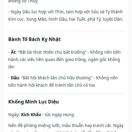
không sợ Thủy.
- Ngày Dậu lục hợp với Thìn, tam hợp với Sửu và Tỵ thành
Kim cục. Xung Mão, hình Dậu, hại Tuất, phá Tý, tuyệt Dần.
Bành Tổ Bách Kỵ Nhật
-
Ất
: “Bất tải thực thiên chu bất trưởng” - Không nên tiến
hành các việc liên quan đến gieo trồng, ngàn gốc không
lên
-
Dậu
: “Bất hội khách tân chủ hữu thương” - Không nên
tiến hành hội khách để tránh tân chủ có hại
Khổng Minh Lục Diệu
Ngày:
Xích Khẩu
- tức ngày Hung.
Nên đề phòng miệng lưỡi, mâu thuẫn hay tranh cãi. Ngày