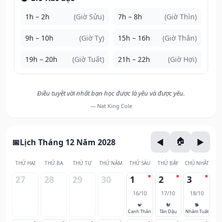
1h – 2h
(Giờ Sửu)
7h – 8h
(Giờ Thìn)
9h – 10h
(Giờ Tỵ)
15h – 16h
(Giờ Thân)
19h – 20h
(Giờ Tuất)
21h – 22h
(Giờ Hợi)
Điều tuyệt vời nhất bạn học được là yêu và được yêu.
— Nat King Cole
Lịch Tháng 12 Năm 2028
THỨ HAI
THỨ BA
THỨ TƯ
THỨ NĂM
THỨ SÁU
THỨ BẢY
CHỦ NHẬT
27
28
29
30
1
2
3
16/10
17/10
18/10
🐒
🐓
🐕
Canh Thân
Tân Dậu
Nhâm Tuất