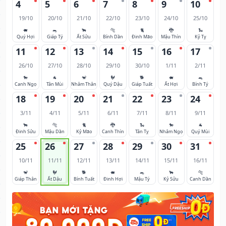
4
5
6
7
8
9
10
19/10
20/10
21/10
22/10
23/10
24/10
25/10
🐖
🐀
🐂
🐅
🐈
🐉
🐍
Quý Hợi
Giáp Tý
Ất Sửu
Bính Dần
Đinh Mão
Mậu Thìn
Kỷ Tỵ
11
12
13
14
15
16
17
26/10
27/10
28/10
29/10
30/10
1/11
2/11
🐎
🐐
🐒
🐓
🐕
🐖
🐀
Canh Ngọ
Tân Mùi
Nhâm Thân
Quý Dậu
Giáp Tuất
Ất Hợi
Bính Tý
18
19
20
21
22
23
24
3/11
4/11
5/11
6/11
7/11
8/11
9/11
🐂
🐅
🐈
🐉
🐍
🐎
🐐
Đinh Sửu
Mậu Dần
Kỷ Mão
Canh Thìn
Tân Tỵ
Nhâm Ngọ
Quý Mùi
25
26
27
28
29
30
31
10/11
11/11
12/11
13/11
14/11
15/11
16/11
🐒
🐓
🐕
🐖
🐀
🐂
🐅
Giáp Thân
Ất Dậu
Bính Tuất
Đinh Hợi
Mậu Tý
Kỷ Sửu
Canh Dần