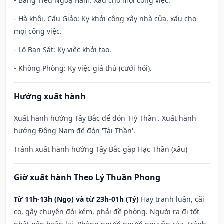
- Băng Tiêu Ngoạ Hãm: Xấu cho mọi công việc.
- Hà khôi, Cẩu Giảo: Kỵ khởi công xây nhà cửa, xấu cho
mọi công việc.
- Lỗ Ban Sát: Kỵ việc khởi tạo.
- Không Phòng: Kỵ việc giá thú (cưới hỏi).
Hướng xuất hành
Xuất hành hướng Tây Bắc để đón 'Hỷ Thần'. Xuất hành
hướng Đông Nam để đón 'Tài Thần'.
Tránh xuất hành hướng Tây Bắc gặp Hạc Thần (xấu)
Giờ xuất hành Theo Lý Thuần Phong
Từ 11h-13h (Ngọ) và từ 23h-01h (Tý)
Hay tranh luận, cãi
cọ, gây chuyện đói kém, phải đề phòng. Người ra đi tốt