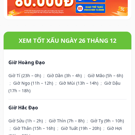
XEM TỐT XẤU NGÀY 26 THÁNG 12
Giờ Hoàng Đạo
Giờ Tí (23h – 0h)
;
Giờ Dần (3h – 4h)
;
Giờ Mão (5h – 6h)
;
Giờ Ngọ (11h – 12h)
;
Giờ Mùi (13h – 14h)
;
Giờ Dậu
(17h – 18h)
Giờ Hắc Đạo
Giờ Sửu (1h – 2h)
;
Giờ Thìn (7h – 8h)
;
Giờ Tỵ (9h – 10h)
;
Giờ Thân (15h – 16h)
;
Giờ Tuất (19h – 20h)
;
Giờ Hợi