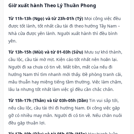
Giờ xuất hành Theo Lý Thuần Phong
Từ 11h-13h (Ngọ) và từ 23h-01h (Tý)
Mọi công việc đều
được tốt lành, tốt nhất cầu tài đi theo hướng Tây Nam –
Nhà cửa được yên lành. Người xuất hành thì đều bình
yên.
Từ 13h-15h (Mùi) và từ 01-03h (Sửu)
Mưu sự khó thành,
cầu lộc, cầu tài mờ mịt. Kiện cáo tốt nhất nên hoãn lại.
Người đi xa chưa có tin về. Mất tiền, mất của nếu đi
hướng Nam thì tìm nhanh mới thấy. Đề phòng tranh cãi,
mâu thuẫn hay miệng tiếng tầm thường. Việc làm chậm,
lâu la nhưng tốt nhất làm việc gì đều cần chắc chắn.
Từ 15h-17h (Thân) và từ 03h-05h (Dần)
Tin vui sắp tới,
nếu cầu lộc, cầu tài thì đi hướng Nam. Đi công việc gặp
gỡ có nhiều may mắn. Người đi có tin về. Nếu chăn nuôi
đều gặp thuận lợi.
Từ 17h-19h (Dậu) và từ 05h-07h (Mão)
Hay tranh luận,