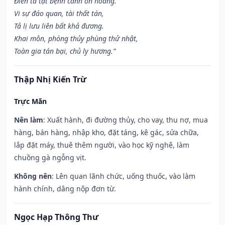
Điên tà tật bệnh cánh ôn hoàng.
Vi sự đáo quan, tài thất tán,
Tả lị lưu liên bất khả đương.
Khai môn, phóng thủy phùng thử nhật,
Toàn gia tán bại, chủ ly hương.”
Thập Nhị Kiến Trừ
Trực Mãn
Nên làm
: Xuất hành, đi đường thủy, cho vay, thu nợ, mua
hàng, bán hàng, nhập kho, đặt táng, kê gác, sửa chữa,
lắp đặt máy, thuê thêm người, vào học kỹ nghệ, làm
chuồng gà ngỗng vịt.
Không nên
: Lên quan lãnh chức, uống thuốc, vào làm
hành chính, dâng nộp đơn từ.
Ngọc Hạp Thông Thư