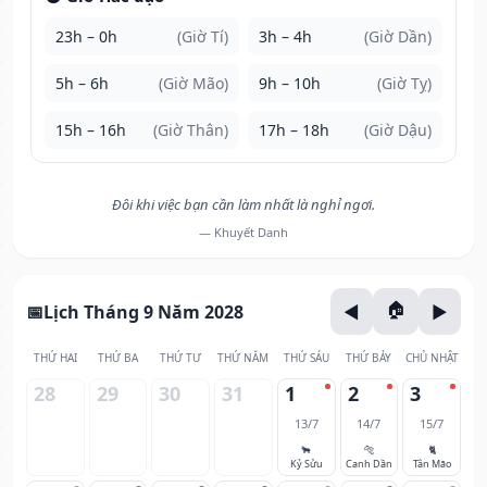
23h – 0h
(Giờ Tí)
3h – 4h
(Giờ Dần)
5h – 6h
(Giờ Mão)
9h – 10h
(Giờ Tỵ)
15h – 16h
(Giờ Thân)
17h – 18h
(Giờ Dậu)
Đôi khi việc bạn cần làm nhất là nghỉ ngơi.
— Khuyết Danh
Lịch Tháng 9 Năm 2028
THỨ HAI
THỨ BA
THỨ TƯ
THỨ NĂM
THỨ SÁU
THỨ BẢY
CHỦ NHẬT
28
29
30
31
1
2
3
13/7
14/7
15/7
🐂
🐅
🐈
Kỷ Sửu
Canh Dần
Tân Mão