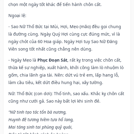
chọn một ngày tốt khác để tiến hành chôn cất.
Ngoại lệ
:
- Sao Nữ Thổ Bức tại Mùi, Hợi, Mẹo (mão) đều gọi chung
là đường cùng. Ngày Quý Hợi cùng cực đúng mức, vì là
ngày chót của 60 Hoa giáp. Ngày Hợi tuy Sao Nữ Đăng
Viên song tốt nhất cũng chẳng nên dùng.
- Ngày Mẹo là
Phục Đoạn Sát
, rất kỵ trong việc chôn cất,
thừa kế sự nghiệp, xuất hành, khởi công làm lò nhuộm lò
gốm, chia lãnh gia tài. Nên: dứt vú trẻ em, lấp hang lỗ,
làm cầu tiêu, kết dứt điều hung hại, xây tường.
Nữ: Thổ Bức (con dơi): Thổ tinh, sao xấu. Khắc kỵ chôn cất
cũng như cưới gả. Sao này bất lợi khi sinh đẻ.
“Nữ tinh tạo tác tổn bà nương,
Huynh đệ tương hiềm tựa hổ lang,
Mai táng sinh tai phùng quỷ quái,