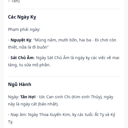
– 18h)
Các Ngày Kỵ
Phạm phải ngày:
-
Nguyệt Kỵ
: “Mùng năm, mười bốn, hai ba - Đi chơi còn
thiệt, nữa là đi buôn”
-
Sát Chủ Âm
: Ngày Sát Chủ Âm là ngày kỵ các việc về mai
táng, tu sửa mộ phần.
Ngũ Hành
Ngày:
Tân Hợi
- tức Can sinh Chi (Kim sinh Thủy), ngày
này là ngày cát (bảo nhật).
- Nạp âm: Ngày Thoa Xuyến Kim, kỵ các tuổi: Ất Tỵ và Kỷ
Tỵ.