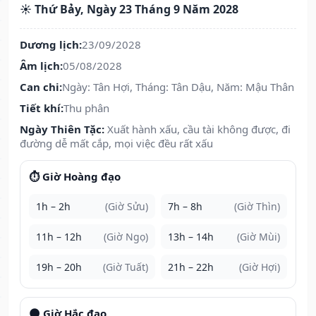
☀️ Thứ Bảy, Ngày 23 Tháng 9 Năm 2028
Dương lịch:
23/09/2028
Âm lịch:
05/08/2028
Can chi:
Ngày: Tân Hợi, Tháng: Tân Dậu, Năm: Mậu Thân
Tiết khí:
Thu phân
Ngày Thiên Tặc:
Xuất hành xấu, cầu tài không được, đi
đường dễ mất cắp, mọi việc đều rất xấu
⏱️ Giờ Hoàng đạo
1h – 2h
(Giờ Sửu)
7h – 8h
(Giờ Thìn)
11h – 12h
(Giờ Ngọ)
13h – 14h
(Giờ Mùi)
19h – 20h
(Giờ Tuất)
21h – 22h
(Giờ Hợi)
🌑 Giờ Hắc đạo