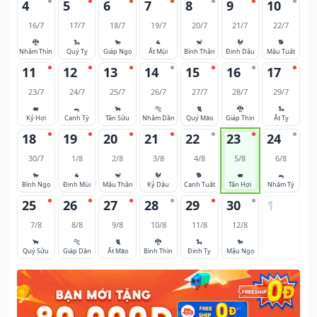
4
5
6
7
8
9
10
16/7
17/7
18/7
19/7
20/7
21/7
22/7
🐉
🐍
🐎
🐐
🐒
🐓
🐕
Nhâm Thìn
Quý Tỵ
Giáp Ngọ
Ất Mùi
Bính Thân
Đinh Dậu
Mậu Tuất
11
12
13
14
15
16
17
23/7
24/7
25/7
26/7
27/7
28/7
29/7
🐖
🐀
🐂
🐅
🐈
🐉
🐍
Kỷ Hợi
Canh Tý
Tân Sửu
Nhâm Dần
Quý Mão
Giáp Thìn
Ất Tỵ
18
19
20
21
22
23
24
30/7
1/8
2/8
3/8
4/8
5/8
6/8
🐎
🐐
🐒
🐓
🐕
🐖
🐀
Bính Ngọ
Đinh Mùi
Mậu Thân
Kỷ Dậu
Canh Tuất
Tân Hợi
Nhâm Tý
25
26
27
28
29
30
1
7/8
8/8
9/8
10/8
11/8
12/8
🐂
🐅
🐈
🐉
🐍
🐎
Quý Sửu
Giáp Dần
Ất Mão
Bính Thìn
Đinh Tỵ
Mậu Ngọ