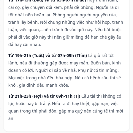
cãi cọ, gây chuyện đói kém, phải đề phòng. Người ra đi
tốt nhất nên hoãn lại. Phòng người người nguyền rủa,
tránh lây bệnh. Nói chung những việc như hội họp, tranh
luận, việc quan,…nên tránh đi vào giờ này. Nếu bắt buộc
phải đi vào giờ này thì nên giữ miệng để hạn ché gây ẩu
đả hay cãi nhau.
Từ 19h-21h (Tuất) và từ 07h-09h (Thìn)
Là giờ rất tốt
lành, nếu đi thường gặp được may mắn. Buôn bán, kinh
doanh có lời. Người đi sắp về nhà. Phụ nữ có tin mừng.
Mọi việc trong nhà đều hòa hợp. Nếu có bệnh cầu thì sẽ
khỏi, gia đình đều mạnh khỏe.
Từ 21h-23h (Hợi) và từ 09h-11h (Tị)
Cầu tài thì không có
lợi, hoặc hay bị trái ý. Nếu ra đi hay thiệt, gặp nạn, việc
quan trọng thì phải đòn, gặp ma quỷ nên cúng tế thì mới
an.