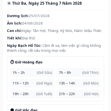
☀️ Thứ Ba, Ngày 25 Tháng 7 Năm 2028
Dương lịch:
25/07/2028
Âm lịch:
04/06/2028
Can chi:
Ngày: Tân Hợi, Tháng: Kỷ Mùi, Năm: Mậu Thân
Tiết khí:
Đại thử
Ngày Bạch Hổ Túc:
Cấm đi xa, làm việc gì cũng không
thành công, rất xấu trong mọi việc
⏱️ Giờ Hoàng đạo
1h – 2h
(Giờ Sửu)
7h – 8h
(Giờ Thìn)
11h – 12h
(Giờ Ngọ)
13h – 14h
(Giờ Mùi)
19h – 20h
(Giờ Tuất)
21h – 22h
(Giờ Hợi)
🌑 Giờ Hắc đạo