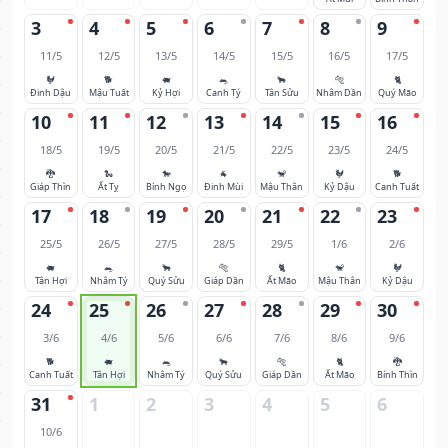
3
4
5
6
7
8
9
11/5
12/5
13/5
14/5
15/5
16/5
17/5
🐓
🐕
🐖
🐀
🐂
🐅
🐈
Đinh Dậu
Mậu Tuất
Kỷ Hợi
Canh Tý
Tân Sửu
Nhâm Dần
Quý Mão
10
11
12
13
14
15
16
18/5
19/5
20/5
21/5
22/5
23/5
24/5
🐉
🐍
🐎
🐐
🐒
🐓
🐕
Giáp Thìn
Ất Tỵ
Bính Ngọ
Đinh Mùi
Mậu Thân
Kỷ Dậu
Canh Tuất
17
18
19
20
21
22
23
25/5
26/5
27/5
28/5
29/5
1/6
2/6
🐖
🐀
🐂
🐅
🐈
🐒
🐓
Tân Hợi
Nhâm Tý
Quý Sửu
Giáp Dần
Ất Mão
Mậu Thân
Kỷ Dậu
24
25
26
27
28
29
30
3/6
4/6
5/6
6/6
7/6
8/6
9/6
🐕
🐖
🐀
🐂
🐅
🐈
🐉
Canh Tuất
Tân Hợi
Nhâm Tý
Quý Sửu
Giáp Dần
Ất Mão
Bính Thìn
31
1
2
3
4
5
6
10/6