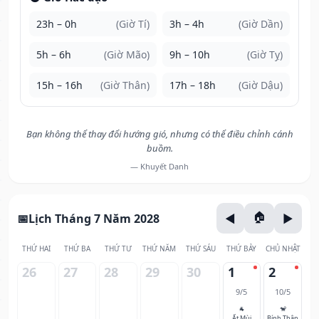
23h – 0h
(Giờ Tí)
3h – 4h
(Giờ Dần)
5h – 6h
(Giờ Mão)
9h – 10h
(Giờ Tỵ)
15h – 16h
(Giờ Thân)
17h – 18h
(Giờ Dậu)
Bạn không thể thay đổi hướng gió, nhưng có thể điều chỉnh cánh
buồm.
— Khuyết Danh
Lịch Tháng 7 Năm 2028
THỨ HAI
THỨ BA
THỨ TƯ
THỨ NĂM
THỨ SÁU
THỨ BẢY
CHỦ NHẬT
26
27
28
29
30
1
2
9/5
10/5
🐐
🐒
Ất Mùi
Bính Thân