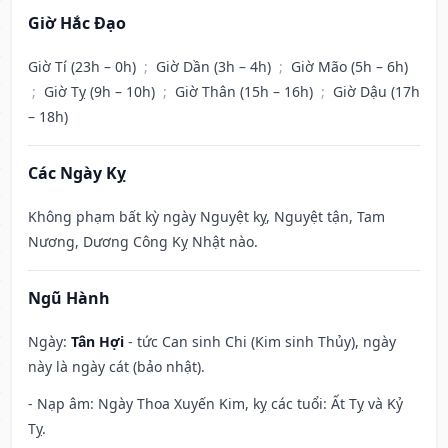
Giờ Hắc Đạo
Giờ Tí (23h – 0h)
;
Giờ Dần (3h – 4h)
;
Giờ Mão (5h – 6h)
;
Giờ Tỵ (9h – 10h)
;
Giờ Thân (15h – 16h)
;
Giờ Dậu (17h
– 18h)
Các Ngày Kỵ
Không phạm bất kỳ ngày Nguyệt kỵ, Nguyệt tận, Tam
Nương, Dương Công Kỵ Nhật nào.
Ngũ Hành
Ngày:
Tân Hợi
- tức Can sinh Chi (Kim sinh Thủy), ngày
này là ngày cát (bảo nhật).
- Nạp âm: Ngày Thoa Xuyến Kim, kỵ các tuổi: Ất Tỵ và Kỷ
Tỵ.