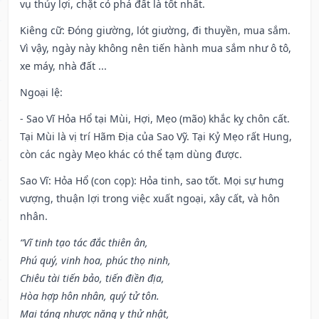
vụ thủy lợi, chặt cỏ phá đất là tốt nhất.
Kiêng cữ
: Đóng giường, lót giường, đi thuyền, mua sắm.
Vì vậy, ngày này không nên tiến hành mua sắm như ô tô,
xe máy, nhà đất ...
Ngoại lệ
:
- Sao Vĩ Hỏa Hổ tại Mùi, Hợi, Mẹo (mão) khắc kỵ chôn cất.
Tại Mùi là vị trí Hãm Địa của Sao Vỹ. Tại Kỷ Mẹo rất Hung,
còn các ngày Mẹo khác có thể tạm dùng được.
Sao Vĩ: Hỏa Hổ (con cọp): Hỏa tinh, sao tốt. Mọi sự hưng
vượng, thuận lợi trong việc xuất ngoại, xây cất, và hôn
nhân.
“Vĩ tinh tạo tác đắc thiên ân,
Phú quý, vinh hoa, phúc thọ ninh,
Chiêu tài tiến bảo, tiến điền địa,
Hòa hợp hôn nhân, quý tử tôn.
Mai táng nhược năng y thử nhật,