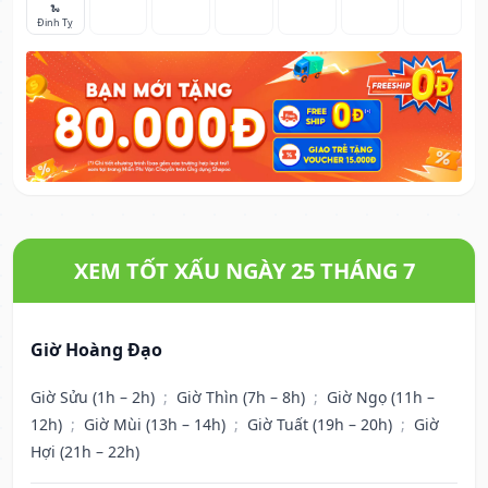
🐍
Đinh Tỵ
XEM TỐT XẤU NGÀY 25 THÁNG 7
Giờ Hoàng Đạo
Giờ Sửu (1h – 2h)
;
Giờ Thìn (7h – 8h)
;
Giờ Ngọ (11h –
12h)
;
Giờ Mùi (13h – 14h)
;
Giờ Tuất (19h – 20h)
;
Giờ
Hợi (21h – 22h)