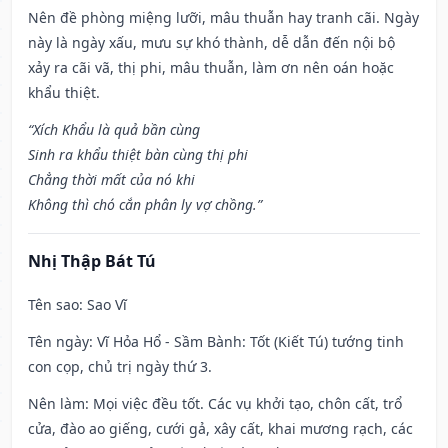
Nên đề phòng miệng lưỡi, mâu thuẫn hay tranh cãi. Ngày
này là ngày xấu, mưu sự khó thành, dễ dẫn đến nội bộ
xảy ra cãi vã, thị phi, mâu thuẫn, làm ơn nên oán hoặc
khẩu thiệt.
“Xích Khẩu là quả bần cùng
Sinh ra khẩu thiệt bàn cùng thị phi
Chẳng thời mất của nó khi
Không thì chó cắn phân ly vợ chồng.”
Nhị Thập Bát Tú
Tên sao
: Sao Vĩ
Tên ngày
: Vĩ Hỏa Hổ - Sầm Bành: Tốt (Kiết Tú) tướng tinh
con cọp, chủ trị ngày thứ 3.
Nên làm
: Mọi việc đều tốt. Các vụ khởi tạo, chôn cất, trổ
cửa, đào ao giếng, cưới gả, xây cất, khai mương rạch, các