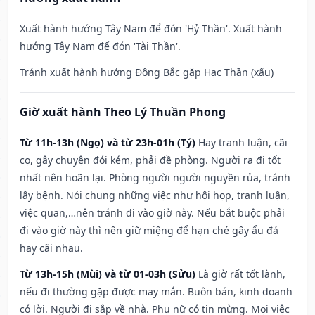
Xuất hành hướng Tây Nam để đón 'Hỷ Thần'. Xuất hành
hướng Tây Nam để đón 'Tài Thần'.
Tránh xuất hành hướng Đông Bắc gặp Hạc Thần (xấu)
Giờ xuất hành Theo Lý Thuần Phong
Từ 11h-13h (Ngọ) và từ 23h-01h (Tý)
Hay tranh luận, cãi
cọ, gây chuyện đói kém, phải đề phòng. Người ra đi tốt
nhất nên hoãn lại. Phòng người người nguyền rủa, tránh
lây bệnh. Nói chung những việc như hội họp, tranh luận,
việc quan,…nên tránh đi vào giờ này. Nếu bắt buộc phải
đi vào giờ này thì nên giữ miệng để hạn ché gây ẩu đả
hay cãi nhau.
Từ 13h-15h (Mùi) và từ 01-03h (Sửu)
Là giờ rất tốt lành,
nếu đi thường gặp được may mắn. Buôn bán, kinh doanh
có lời. Người đi sắp về nhà. Phụ nữ có tin mừng. Mọi việc