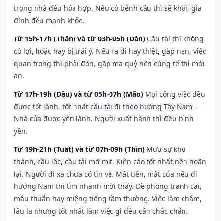
trong nhà đều hòa hợp. Nếu có bệnh cầu thì sẽ khỏi, gia
đình đều mạnh khỏe.
Từ 15h-17h (Thân) và từ 03h-05h (Dần)
Cầu tài thì không
có lợi, hoặc hay bị trái ý. Nếu ra đi hay thiệt, gặp nạn, việc
quan trọng thì phải đòn, gặp ma quỷ nên cúng tế thì mới
an.
Từ 17h-19h (Dậu) và từ 05h-07h (Mão)
Mọi công việc đều
được tốt lành, tốt nhất cầu tài đi theo hướng Tây Nam –
Nhà cửa được yên lành. Người xuất hành thì đều bình
yên.
Từ 19h-21h (Tuất) và từ 07h-09h (Thìn)
Mưu sự khó
thành, cầu lộc, cầu tài mờ mịt. Kiện cáo tốt nhất nên hoãn
lại. Người đi xa chưa có tin về. Mất tiền, mất của nếu đi
hướng Nam thì tìm nhanh mới thấy. Đề phòng tranh cãi,
mâu thuẫn hay miệng tiếng tầm thường. Việc làm chậm,
lâu la nhưng tốt nhất làm việc gì đều cần chắc chắn.