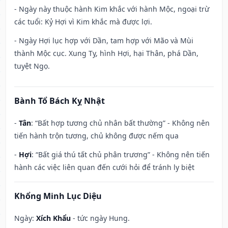
- Ngày này thuộc hành Kim khắc với hành Mộc, ngoại trừ
các tuổi: Kỷ Hợi vì Kim khắc mà được lợi.
- Ngày Hợi lục hợp với Dần, tam hợp với Mão và Mùi
thành Mộc cục. Xung Tỵ, hình Hợi, hại Thân, phá Dần,
tuyệt Ngọ.
Bành Tổ Bách Kỵ Nhật
-
Tân
: “Bất hợp tương chủ nhân bất thường” - Không nên
tiến hành trộn tương, chủ không được nếm qua
-
Hợi
: “Bất giá thú tất chủ phân trương” - Không nên tiến
hành các việc liên quan đến cưới hỏi để tránh ly biệt
Khổng Minh Lục Diệu
Ngày:
Xích Khẩu
- tức ngày Hung.