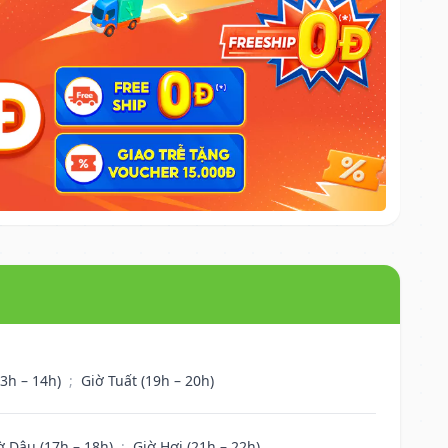
13h – 14h)
;
Giờ Tuất (19h – 20h)
ờ Dậu (17h – 18h)
;
Giờ Hợi (21h – 22h)