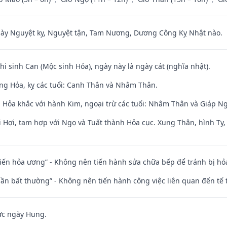
 Nguyệt kỵ, Nguyệt tận, Tam Nương, Dương Công Kỵ Nhật nào.
hi sinh Can (Mộc sinh Hỏa), ngày này là ngày cát (nghĩa nhật).
ng Hỏa, kỵ các tuổi: Canh Thân và Nhâm Thân.
 Hỏa khắc với hành Kim, ngoại trừ các tuổi: Nhâm Thân và Giáp 
 Hợi, tam hợp với Ngọ và Tuất thành Hỏa cục. Xung Thân, hình Tỵ, 
t kiến hỏa ương” - Không nên tiến hành sửa chữa bếp để tránh bị hỏa
 thần bất thường” - Không nên tiến hành công việc liên quan đến t
ức ngày Hung.