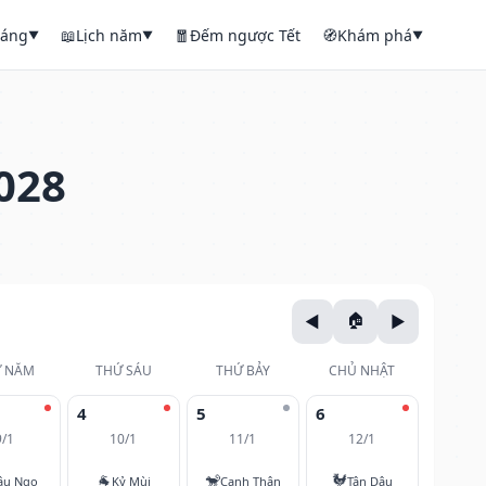
háng
📖
Lịch năm
🧧
Đếm ngược Tết
🧭
Khám phá
▼
▼
▼
028
 NĂM
THỨ SÁU
THỨ BẢY
CHỦ NHẬT
4
5
6
9/1
10/1
11/1
12/1
🐐
🐒
🐓
ậu Ngọ
Kỷ Mùi
Canh Thân
Tân Dậu