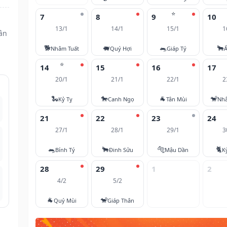
⭐
7
8
9
10
13/1
14/1
15/1
1
ân
🐕
🐖
🐀
🐂
Nhâm Tuất
Quý Hợi
Giáp Tý
Ấ
⭐
14
15
16
17
20/1
21/1
22/1
2
🐍
🐎
🐐
🐒
Kỷ Tỵ
Canh Ngọ
Tân Mùi
Nh
21
22
23
24
27/1
28/1
29/1
3
🐀
🐂
🐅
🐈
Bính Tý
Đinh Sửu
Mậu Dần
K
28
29
1
2
4/2
5/2
🐐
🐒
Quý Mùi
Giáp Thân