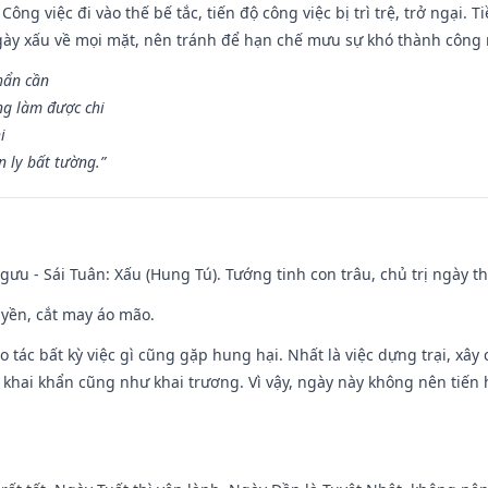
Công việc đi vào thế bế tắc, tiến độ công việc bị trì trệ, trở ngại. 
ày xấu về mọi mặt, nên tránh để hạn chế mưu sự khó thành công 
hẩn cần
ng làm được chi
i
 ly bất tường.”
ưu - Sái Tuân: Xấu (Hung Tú). Tướng tinh con trâu, chủ trị ngày th
huyền, cắt may áo mão.
ạo tác bất kỳ việc gì cũng gặp hung hại. Nhất là việc dựng trại, xây
y, khai khẩn cũng như khai trương. Vì vậy, ngày này không nên tiến