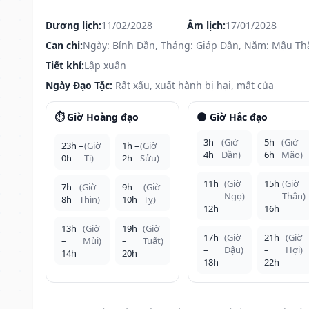
Dương lịch:
11/02/2028
Âm lịch:
17/01/2028
Can chi:
Ngày: Bính Dần, Tháng: Giáp Dần, Năm: Mậu Th
Tiết khí:
Lập xuân
Ngày Đạo Tặc:
Rất xấu, xuất hành bị hại, mất của
⏱️ Giờ Hoàng đạo
🌑 Giờ Hắc đạo
3h –
(Giờ
5h –
(Giờ
23h –
(Giờ
1h –
(Giờ
4h
Dần)
6h
Mão)
0h
Tí)
2h
Sửu)
11h
(Giờ
15h
(Giờ
7h –
(Giờ
9h –
(Giờ
–
Ngọ)
–
Thân)
8h
Thìn)
10h
Tỵ)
12h
16h
13h
(Giờ
19h
(Giờ
17h
(Giờ
21h
(Giờ
–
Mùi)
–
Tuất)
–
Dậu)
–
Hợi)
14h
20h
18h
22h