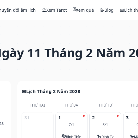
🃏
huyển đổi âm lịch
🔮
Xem Tarot
Xem quẻ
📝
Blog
📅
Lịch t
gày 11 Tháng 2 Năm 2
Lịch Tháng 2 Năm 2028
THỨ HAI
THỨ BA
THỨ TƯ
THỨ
31
1
2
3
28
7/1
8/1
🐉
🐍
🐎
Bính Thìn
Đinh Tỵ
M