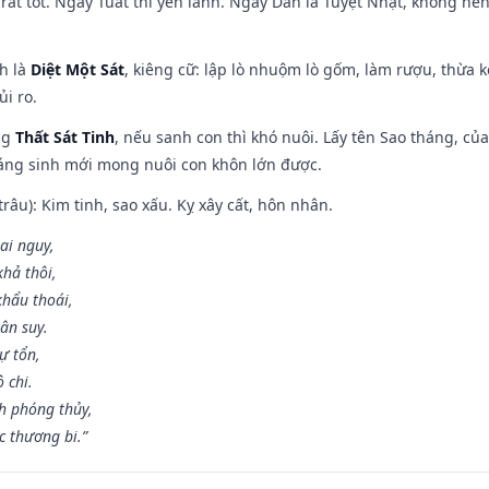
rất tốt. Ngày Tuất thì yên lành. Ngày Dần là Tuyệt Nhật, không nê
ch là
Diệt Một Sát
, kiêng cữ: lập lò nhuộm lò gốm, làm rượu, thừa 
ủi ro.
ng
Thất Sát Tinh
, nếu sanh con thì khó nuôi. Lấy tên Sao tháng, củ
áng sinh mới mong nuôi con khôn lớn được.
âu): Kim tinh, sao xấu. Kỵ xây cất, hôn nhân.
ai nguy,
hả thôi,
khẩu thoái,
ân suy.
ự tổn,
 chi.
h phóng thủy,
 thương bi.”