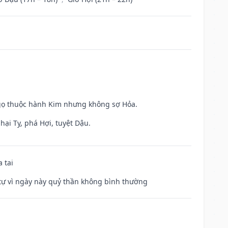
Ngọ thuộc hành Kim nhưng không sợ Hỏa.
hại Tỵ, phá Hợi, tuyệt Dậu.
 tai
ế tự vì ngày này quỷ thần không bình thường