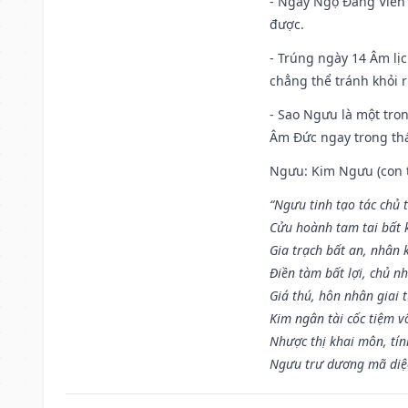
- Ngày Ngọ Đăng Viên 
được.
- Trúng ngày 14 Âm lị
chẳng thể tránh khỏi r
- Sao Ngưu là một tro
Âm Đức ngay trong th
Ngưu: Kim Ngưu (con tr
“Ngưu tinh tạo tác chủ t
Cửu hoành tam tai bất k
Gia trạch bất an, nhân 
Điền tàm bất lợi, chủ nh
Giá thú, hôn nhân giai t
Kim ngân tài cốc tiệm vô
Nhược thị khai môn, tín
Ngưu trư dương mã diệc