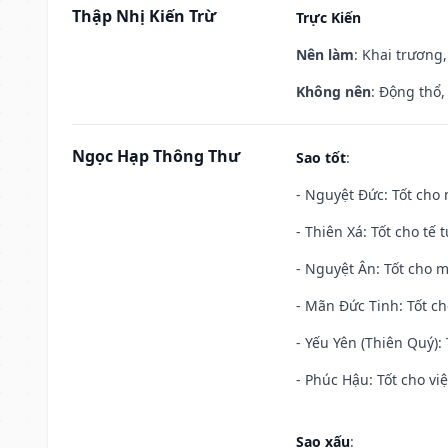
Thập Nhị Kiến Trừ
Trực Kiến
Nên làm
: Khai trương,
Không nên
: Động thổ,
Ngọc Hạp Thông Thư
Sao tốt
:
- Nguyệt Đức: Tốt cho 
- Thiên Xá: Tốt cho tế 
- Nguyệt Ân: Tốt cho m
- Mãn Đức Tinh: Tốt ch
- Yếu Yên (Thiên Quý): 
- Phúc Hậu: Tốt cho việ
Sao xấu
: