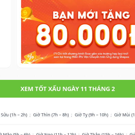
.
XEM TỐT XẤU NGÀY 11 THÁNG 2
 Sửu (1h – 2h)
;
Giờ Thìn (7h – 8h)
;
Giờ Tỵ (9h – 10h)
;
Giờ Mùi (
ờ Mão (5h – 6h)
;
Giờ Ngọ (11h – 12h)
;
Giờ Thân (15h – 16h)
;
Gi