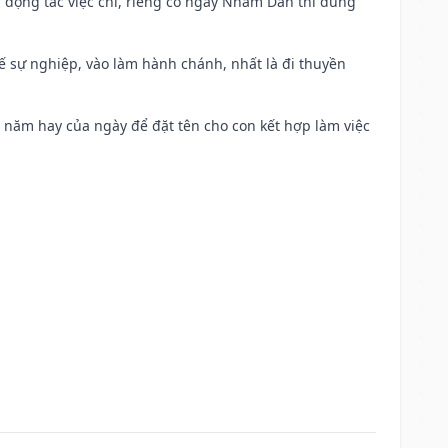
n động tác việc chi, riêng có ngày Nhâm Dần thì dùng
kế sự nghiệp, vào làm hành chánh, nhất là đi thuyền
a năm hay của ngày để đặt tên cho con kết hợp làm việc