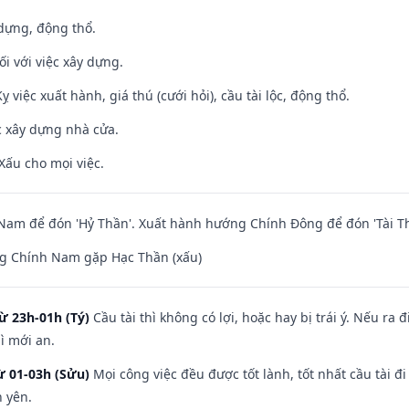
 dựng, động thổ.
ối với việc xây dựng.
ỵ việc xuất hành, giá thú (cưới hỏi), cầu tài lộc, động thổ.
ệc xây dựng nhà cửa.
Xấu cho mọi việc.
am để đón 'Hỷ Thần'. Xuất hành hướng Chính Đông để đón 'Tài Th
g Chính Nam gặp Hạc Thần (xấu)
ừ 23h-01h (Tý)
Cầu tài thì không có lợi, hoặc hay bị trái ý. Nếu ra 
ì mới an.
ừ 01-03h (Sửu)
Mọi công việc đều được tốt lành, tốt nhất cầu tài
h yên.