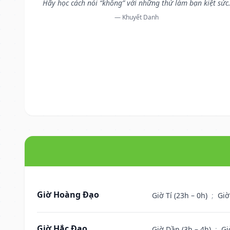
Hãy học cách nói “không” với những thứ làm bạn kiệt sức
— Khuyết Danh
Giờ Hoàng Đạo
Giờ Tí (23h – 0h)
;
Giờ
Giờ Hắc Đạo
Giờ Dần (3h – 4h)
;
Gi