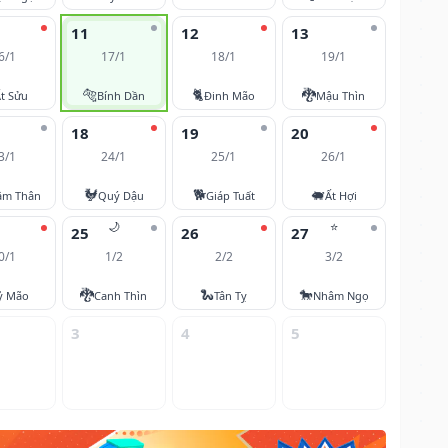
11
12
13
6/1
17/1
18/1
19/1
🐅
🐈
🐉
t Sửu
Bính Dần
Đinh Mão
Mậu Thìn
18
19
20
3/1
24/1
25/1
26/1
🐓
🐕
🐖
âm Thân
Quý Dậu
Giáp Tuất
Ất Hợi
🌙
⭐
25
26
27
0/1
1/2
2/2
3/2
🐉
🐍
🐎
ỷ Mão
Canh Thìn
Tân Tỵ
Nhâm Ngọ
3
4
5