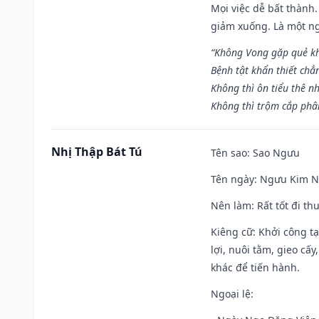
Mọi việc dễ bất thành. 
giảm xuống. Là một ng
“Không Vong gặp quẻ k
Bệnh tật khẩn thiết chẳ
Không thì ôn tiểu thê nh
Không thì trộm cắp phân
Nhị Thập Bát Tú
Tên sao
: Sao Ngưu
Tên ngày
: Ngưu Kim Ng
Nên làm
: Rất tốt đi t
Kiêng cữ
: Khởi công t
lợi, nuôi tằm, gieo cấ
khác để tiến hành.
Ngoại lệ
: