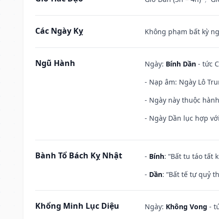
Các Ngày Kỵ
Không phạm bất kỳ ngày
Ngũ Hành
Ngày:
Bính Dần
- tức C
- Nạp âm: Ngày Lô Tru
- Ngày này thuộc hành
- Ngày Dần lục hợp với
Bành Tổ Bách Kỵ Nhật
-
Bính
: “Bất tu táo tấ
-
Dần
: “Bất tế tự quỷ
Khổng Minh Lục Diệu
Ngày:
Không Vong
- t