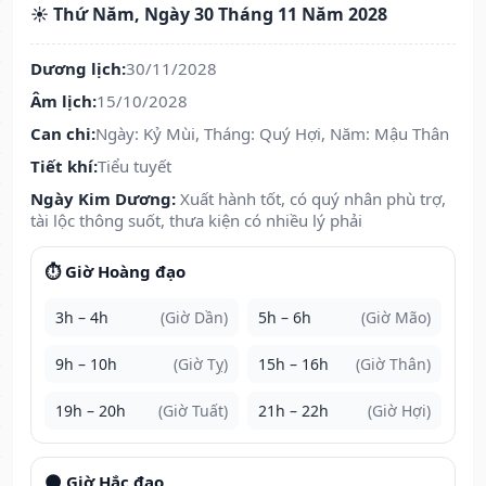
☀️ Thứ Năm, Ngày 30 Tháng 11 Năm 2028
Dương lịch:
30/11/2028
Âm lịch:
15/10/2028
Can chi:
Ngày: Kỷ Mùi, Tháng: Quý Hợi, Năm: Mậu Thân
Tiết khí:
Tiểu tuyết
Ngày Kim Dương:
Xuất hành tốt, có quý nhân phù trợ,
tài lộc thông suốt, thưa kiện có nhiều lý phải
⏱️ Giờ Hoàng đạo
3h – 4h
(Giờ Dần)
5h – 6h
(Giờ Mão)
9h – 10h
(Giờ Tỵ)
15h – 16h
(Giờ Thân)
19h – 20h
(Giờ Tuất)
21h – 22h
(Giờ Hợi)
🌑 Giờ Hắc đạo