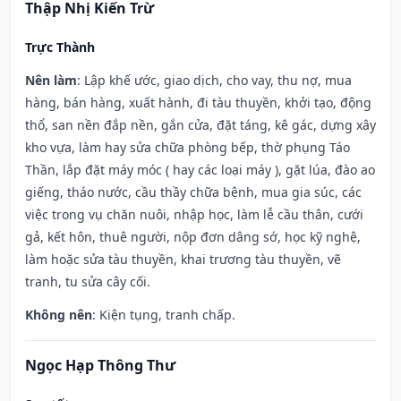
Thập Nhị Kiến Trừ
Trực Thành
Nên làm
: Lập khế ước, giao dịch, cho vay, thu nợ, mua
hàng, bán hàng, xuất hành, đi tàu thuyền, khởi tạo, động
thổ, san nền đắp nền, gắn cửa, đặt táng, kê gác, dựng xây
kho vựa, làm hay sửa chữa phòng bếp, thờ phụng Táo
Thần, lắp đặt máy móc ( hay các loại máy ), gặt lúa, đào ao
giếng, tháo nước, cầu thầy chữa bệnh, mua gia súc, các
việc trong vụ chăn nuôi, nhập học, làm lễ cầu thân, cưới
gả, kết hôn, thuê người, nộp đơn dâng sớ, học kỹ nghệ,
làm hoặc sửa tàu thuyền, khai trương tàu thuyền, vẽ
tranh, tu sửa cây cối.
Không nên
: Kiện tụng, tranh chấp.
Ngọc Hạp Thông Thư