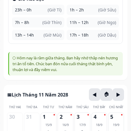
23h – 0h
(Giờ Tí)
1h – 2h
(Giờ Sửu)
7h – 8h
(Giờ Thìn)
11h – 12h
(Giờ Ngọ)
13h – 14h
(Giờ Mùi)
17h – 18h
(Giờ Dậu)
🌕 Hôm nay là rằm giữa tháng. Bạn hãy nhớ thắp nén hương
tri ân tổ tiên. Chúc bạn đón nửa cuối tháng thật bình yên,
thuận lợi và đầy niềm vui.
Lịch Tháng 11 Năm 2028
THỨ HAI
THỨ BA
THỨ TƯ
THỨ NĂM
THỨ SÁU
THỨ BẢY
CHỦ NHẬT
30
31
1
2
3
4
5
15/9
16/9
17/9
18/9
19/9