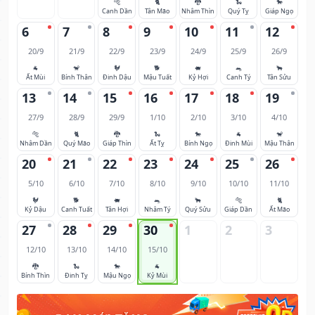
🐅
🐈
🐉
🐍
🐎
Canh Dần
Tân Mão
Nhâm Thìn
Quý Tỵ
Giáp Ngọ
6
7
8
9
10
11
12
20/9
21/9
22/9
23/9
24/9
25/9
26/9
🐐
🐒
🐓
🐕
🐖
🐀
🐂
Ất Mùi
Bính Thân
Đinh Dậu
Mậu Tuất
Kỷ Hợi
Canh Tý
Tân Sửu
13
14
15
16
17
18
19
27/9
28/9
29/9
1/10
2/10
3/10
4/10
🐅
🐈
🐉
🐍
🐎
🐐
🐒
Nhâm Dần
Quý Mão
Giáp Thìn
Ất Tỵ
Bính Ngọ
Đinh Mùi
Mậu Thân
20
21
22
23
24
25
26
5/10
6/10
7/10
8/10
9/10
10/10
11/10
🐓
🐕
🐖
🐀
🐂
🐅
🐈
Kỷ Dậu
Canh Tuất
Tân Hợi
Nhâm Tý
Quý Sửu
Giáp Dần
Ất Mão
27
28
29
30
1
2
3
12/10
13/10
14/10
15/10
🐉
🐍
🐎
🐐
Bính Thìn
Đinh Tỵ
Mậu Ngọ
Kỷ Mùi