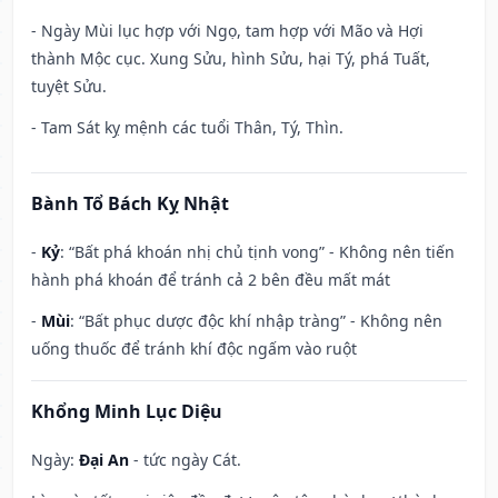
- Ngày Mùi lục hợp với Ngọ, tam hợp với Mão và Hợi
thành Mộc cục. Xung Sửu, hình Sửu, hại Tý, phá Tuất,
tuyệt Sửu.
- Tam Sát kỵ mệnh các tuổi Thân, Tý, Thìn.
Bành Tổ Bách Kỵ Nhật
-
Kỷ
: “Bất phá khoán nhị chủ tịnh vong” - Không nên tiến
hành phá khoán để tránh cả 2 bên đều mất mát
-
Mùi
: “Bất phục dược độc khí nhập tràng” - Không nên
uống thuốc để tránh khí độc ngấm vào ruột
Khổng Minh Lục Diệu
Ngày:
Đại An
- tức ngày Cát.