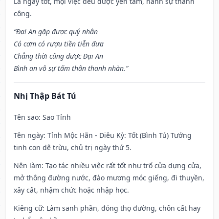
Là ngày tốt, mọi việc đều được yên tâm, hành sự thành
công.
“Đại An gặp được quý nhân
Có cơm có rượu tiền tiễn đưa
Chẳng thời cũng được Đại An
Bình an vô sự tấm thân thanh nhàn.”
Nhị Thập Bát Tú
Tên sao
: Sao Tỉnh
Tên ngày
: Tỉnh Mộc Hãn - Diêu Kỳ: Tốt (Bình Tú) Tướng
tinh con dê trừu, chủ trị ngày thứ 5.
Nên làm
: Tạo tác nhiều việc rất tốt như trổ cửa dựng cửa,
mở thông đường nước, đào mương móc giếng, đi thuyền,
xây cất, nhậm chức hoặc nhập học.
Kiêng cữ
: Làm sanh phần, đóng thọ đường, chôn cất hay