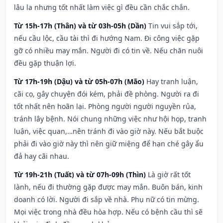
lâu la nhưng tốt nhất làm việc gì đều cần chắc chắn.
Từ 15h-17h (Thân) và từ 03h-05h (Dần)
Tin vui sắp tới,
nếu cầu lộc, cầu tài thì đi hướng Nam. Đi công việc gặp
gỡ có nhiều may mắn. Người đi có tin về. Nếu chăn nuôi
đều gặp thuận lợi.
Từ 17h-19h (Dậu) và từ 05h-07h (Mão)
Hay tranh luận,
cãi cọ, gây chuyện đói kém, phải đề phòng. Người ra đi
tốt nhất nên hoãn lại. Phòng người người nguyền rủa,
tránh lây bệnh. Nói chung những việc như hội họp, tranh
luận, việc quan,…nên tránh đi vào giờ này. Nếu bắt buộc
phải đi vào giờ này thì nên giữ miệng để hạn ché gây ẩu
đả hay cãi nhau.
Từ 19h-21h (Tuất) và từ 07h-09h (Thìn)
Là giờ rất tốt
lành, nếu đi thường gặp được may mắn. Buôn bán, kinh
doanh có lời. Người đi sắp về nhà. Phụ nữ có tin mừng.
Mọi việc trong nhà đều hòa hợp. Nếu có bệnh cầu thì sẽ