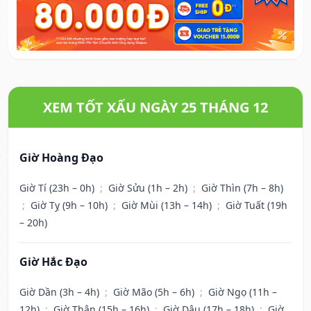
XEM TỐT XẤU NGÀY 25 THÁNG 12
Giờ Hoàng Đạo
Giờ Tí (23h – 0h)
;
Giờ Sửu (1h – 2h)
;
Giờ Thìn (7h – 8h)
;
Giờ Tỵ (9h – 10h)
;
Giờ Mùi (13h – 14h)
;
Giờ Tuất (19h
– 20h)
Giờ Hắc Đạo
Giờ Dần (3h – 4h)
;
Giờ Mão (5h – 6h)
;
Giờ Ngọ (11h –
12h)
;
Giờ Thân (15h – 16h)
;
Giờ Dậu (17h – 18h)
;
Giờ