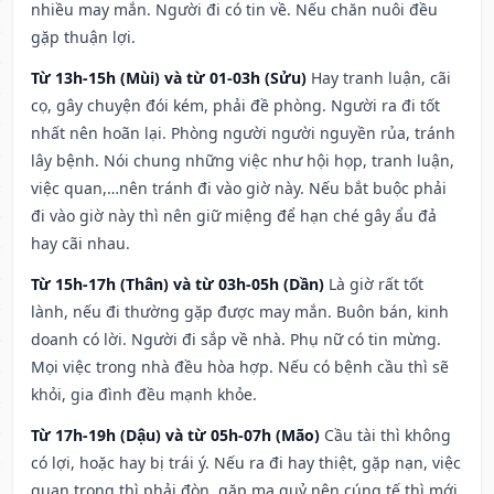
nhiều may mắn. Người đi có tin về. Nếu chăn nuôi đều
gặp thuận lợi.
Từ 13h-15h (Mùi) và từ 01-03h (Sửu)
Hay tranh luận, cãi
cọ, gây chuyện đói kém, phải đề phòng. Người ra đi tốt
nhất nên hoãn lại. Phòng người người nguyền rủa, tránh
lây bệnh. Nói chung những việc như hội họp, tranh luận,
việc quan,…nên tránh đi vào giờ này. Nếu bắt buộc phải
đi vào giờ này thì nên giữ miệng để hạn ché gây ẩu đả
hay cãi nhau.
Từ 15h-17h (Thân) và từ 03h-05h (Dần)
Là giờ rất tốt
lành, nếu đi thường gặp được may mắn. Buôn bán, kinh
doanh có lời. Người đi sắp về nhà. Phụ nữ có tin mừng.
Mọi việc trong nhà đều hòa hợp. Nếu có bệnh cầu thì sẽ
khỏi, gia đình đều mạnh khỏe.
Từ 17h-19h (Dậu) và từ 05h-07h (Mão)
Cầu tài thì không
có lợi, hoặc hay bị trái ý. Nếu ra đi hay thiệt, gặp nạn, việc
quan trọng thì phải đòn, gặp ma quỷ nên cúng tế thì mới