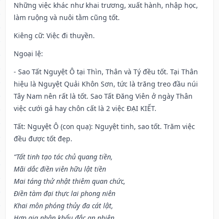
Những việc khác như khai trương, xuất hành, nhập học,
làm ruộng và nuôi tằm cũng tốt.
Kiêng cữ
: Việc đi thuyền.
Ngoại lệ
:
- Sao Tất Nguyệt Ô tại Thìn, Thân và Tý đều tốt. Tại Thân
hiệu là Nguyệt Quải Khôn Sơn, tức là trăng treo đầu núi
Tây Nam nên rất là tốt. Sao Tất Đăng Viên ở ngày Thân
việc cưới gả hay chôn cất là 2 việc ĐẠI KIẾT.
Tất: Nguyệt Ô (con quạ): Nguyệt tinh, sao tốt. Trăm việc
đều được tốt đẹp.
“Tất tinh tạo tác chủ quang tiền,
Mãi dắc điền viên hữu lật tiền
Mai táng thử nhật thiêm quan chức,
Điền tàm đại thực lai phong niên
Khai môn phóng thủy đa cát lật,
Hợp gia nhân khẩu đắc an nhiên,