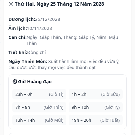
☀️ Thứ Hai, Ngày 25 Tháng 12 Năm 2028
Dương lịch:
25/12/2028
Âm lịch:
10/11/2028
Can chi:
Ngày: Giáp Thân, Tháng: Giáp Tý, Năm: Mậu
Thân
Tiết khí:
Đông chí
Ngày Thiên Môn:
Xuất hành làm mọi việc đều vừa ý,
cầu được ước thấy mọi việc đều thành đạt
⏱️ Giờ Hoàng đạo
23h – 0h
(Giờ Tí)
1h – 2h
(Giờ Sửu)
7h – 8h
(Giờ Thìn)
9h – 10h
(Giờ Tỵ)
13h – 14h
(Giờ Mùi)
19h – 20h
(Giờ Tuất)