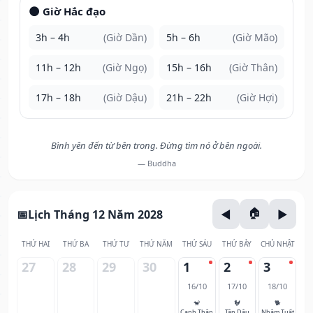
🌑 Giờ Hắc đạo
3h – 4h
(Giờ Dần)
5h – 6h
(Giờ Mão)
11h – 12h
(Giờ Ngọ)
15h – 16h
(Giờ Thân)
17h – 18h
(Giờ Dậu)
21h – 22h
(Giờ Hợi)
Bình yên đến từ bên trong. Đừng tìm nó ở bên ngoài.
— Buddha
Lịch Tháng 12 Năm 2028
THỨ HAI
THỨ BA
THỨ TƯ
THỨ NĂM
THỨ SÁU
THỨ BẢY
CHỦ NHẬT
27
28
29
30
1
2
3
16/10
17/10
18/10
🐒
🐓
🐕
Canh Thân
Tân Dậu
Nhâm Tuất