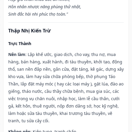
Hôn nhân nhược năng phùng thử nhật,
Sinh đắc hài nhi phúc thọ toàn.”
Thập Nhị Kiến Trừ
Trực Thành
Nên làm
: Lập khế ước, giao dịch, cho vay, thu nợ, mua
hàng, bán hàng, xuất hành, đi tàu thuyền, khởi tạo, động
thổ, san nền đắp nền, gắn cửa, đặt táng, kê gác, dựng xây
kho vựa, làm hay sửa chữa phòng bếp, thờ phụng Táo
Thần, lắp đặt máy móc ( hay các loại máy ), gặt lúa, đào ao
giếng, tháo nước, cầu thầy chữa bệnh, mua gia súc, các
việc trong vụ chăn nuôi, nhập học, làm lễ cầu thân, cưới
gả, kết hôn, thuê người, nộp đơn dâng sớ, học kỹ nghệ,
làm hoặc sửa tàu thuyền, khai trương tàu thuyền, vẽ
tranh, tu sửa cây cối.
Không nên
: Kiện tụng, tranh chấp.