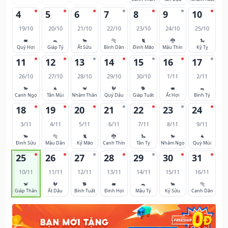
4
5
6
7
8
9
10
19/10
20/10
21/10
22/10
23/10
24/10
25/10
🐖
🐀
🐂
🐅
🐈
🐉
🐍
Quý Hợi
Giáp Tý
Ất Sửu
Bính Dần
Đinh Mão
Mậu Thìn
Kỷ Tỵ
11
12
13
14
15
16
17
26/10
27/10
28/10
29/10
30/10
1/11
2/11
🐎
🐐
🐒
🐓
🐕
🐖
🐀
Canh Ngọ
Tân Mùi
Nhâm Thân
Quý Dậu
Giáp Tuất
Ất Hợi
Bính Tý
18
19
20
21
22
23
24
3/11
4/11
5/11
6/11
7/11
8/11
9/11
🐂
🐅
🐈
🐉
🐍
🐎
🐐
Đinh Sửu
Mậu Dần
Kỷ Mão
Canh Thìn
Tân Tỵ
Nhâm Ngọ
Quý Mùi
25
26
27
28
29
30
31
10/11
11/11
12/11
13/11
14/11
15/11
16/11
🐒
🐓
🐕
🐖
🐀
🐂
🐅
Giáp Thân
Ất Dậu
Bính Tuất
Đinh Hợi
Mậu Tý
Kỷ Sửu
Canh Dần