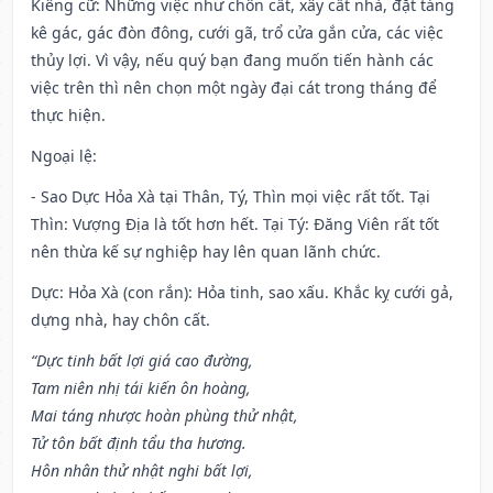
Kiêng cữ
: Những việc như chôn cất, xây cất nhà, đặt táng
kê gác, gác đòn đông, cưới gã, trổ cửa gắn cửa, các việc
thủy lợi. Vì vậy, nếu quý bạn đang muốn tiến hành các
việc trên thì nên chọn một ngày đại cát trong tháng để
thực hiện.
Ngoại lệ
:
- Sao Dực Hỏa Xà tại Thân, Tý, Thìn mọi việc rất tốt. Tại
Thìn: Vượng Địa là tốt hơn hết. Tại Tý: Đăng Viên rất tốt
nên thừa kế sự nghiệp hay lên quan lãnh chức.
Dực: Hỏa Xà (con rắn): Hỏa tinh, sao xấu. Khắc kỵ cưới gả,
dựng nhà, hay chôn cất.
“Dực tinh bất lợi giá cao đường,
Tam niên nhị tái kiến ôn hoàng,
Mai táng nhược hoàn phùng thử nhật,
Tử tôn bất định tẩu tha hương.
Hôn nhân thử nhật nghi bất lợi,