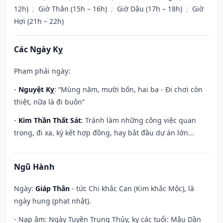
12h)
;
Giờ Thân (15h – 16h)
;
Giờ Dậu (17h – 18h)
;
Giờ
Hợi (21h – 22h)
Các Ngày Kỵ
Phạm phải ngày:
-
Nguyệt Kỵ
: “Mùng năm, mười bốn, hai ba - Đi chơi còn
thiệt, nữa là đi buôn”
-
Kim Thần Thất Sát
: Tránh làm những công việc quan
trọng, đi xa, ký kết hợp đồng, hay bắt đầu dự án lớn...
Ngũ Hành
Ngày:
Giáp Thân
- tức Chi khắc Can (Kim khắc Mộc), là
ngày hung (phạt nhật).
- Nạp âm: Ngày Tuyền Trung Thủy, kỵ các tuổi: Mậu Dần