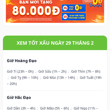
XEM TỐT XẤU NGÀY 29 THÁNG 2
Giờ Hoàng Đạo
Giờ Tí (23h – 0h)
;
Giờ Sửu (1h – 2h)
;
Giờ Thìn (7h – 8h)
;
Giờ Tỵ (9h – 10h)
;
Giờ Mùi (13h – 14h)
;
Giờ Tuất (19h
– 20h)
Giờ Hắc Đạo
Giờ Dần (3h – 4h)
;
Giờ Mão (5h – 6h)
;
Giờ Ngọ (11h –