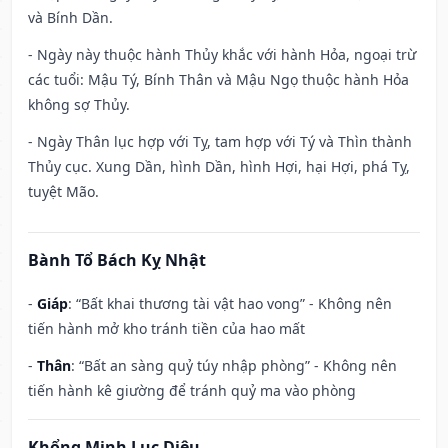
và Bính Dần.
- Ngày này thuộc hành Thủy khắc với hành Hỏa, ngoại trừ
các tuổi: Mậu Tý, Bính Thân và Mậu Ngọ thuộc hành Hỏa
không sợ Thủy.
- Ngày Thân lục hợp với Tỵ, tam hợp với Tý và Thìn thành
Thủy cục. Xung Dần, hình Dần, hình Hợi, hại Hợi, phá Tỵ,
tuyệt Mão.
Bành Tổ Bách Kỵ Nhật
-
Giáp
: “Bất khai thương tài vật hao vong” - Không nên
tiến hành mở kho tránh tiền của hao mất
-
Thân
: “Bất an sàng quỷ túy nhập phòng” - Không nên
tiến hành kê giường để tránh quỷ ma vào phòng
Khổng Minh Lục Diệu