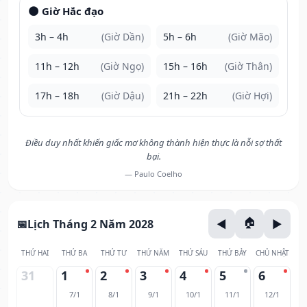
🌑 Giờ Hắc đạo
3h – 4h
(Giờ Dần)
5h – 6h
(Giờ Mão)
11h – 12h
(Giờ Ngọ)
15h – 16h
(Giờ Thân)
17h – 18h
(Giờ Dậu)
21h – 22h
(Giờ Hợi)
Điều duy nhất khiến giấc mơ không thành hiện thực là nỗi sợ thất
bại.
— Paulo Coelho
Lịch Tháng 2 Năm 2028
THỨ HAI
THỨ BA
THỨ TƯ
THỨ NĂM
THỨ SÁU
THỨ BẢY
CHỦ NHẬT
31
1
2
3
4
5
6
7/1
8/1
9/1
10/1
11/1
12/1