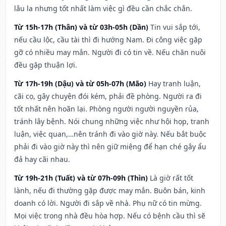
lâu la nhưng tốt nhất làm việc gì đều cần chắc chắn.
Từ 15h-17h (Thân) và từ 03h-05h (Dần)
Tin vui sắp tới,
nếu cầu lộc, cầu tài thì đi hướng Nam. Đi công việc gặp
gỡ có nhiều may mắn. Người đi có tin về. Nếu chăn nuôi
đều gặp thuận lợi.
Từ 17h-19h (Dậu) và từ 05h-07h (Mão)
Hay tranh luận,
cãi cọ, gây chuyện đói kém, phải đề phòng. Người ra đi
tốt nhất nên hoãn lại. Phòng người người nguyền rủa,
tránh lây bệnh. Nói chung những việc như hội họp, tranh
luận, việc quan,…nên tránh đi vào giờ này. Nếu bắt buộc
phải đi vào giờ này thì nên giữ miệng để hạn ché gây ẩu
đả hay cãi nhau.
Từ 19h-21h (Tuất) và từ 07h-09h (Thìn)
Là giờ rất tốt
lành, nếu đi thường gặp được may mắn. Buôn bán, kinh
doanh có lời. Người đi sắp về nhà. Phụ nữ có tin mừng.
Mọi việc trong nhà đều hòa hợp. Nếu có bệnh cầu thì sẽ