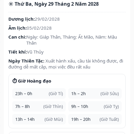
☀️ Thứ Ba, Ngày 29 Tháng 2 Năm 2028
Dương lịch:
29/02/2028
Âm lịch:
05/02/2028
Can chi:
Ngày: Giáp Thân, Tháng: Ất Mão, Năm: Mậu
Thân
Tiết khí:
Vũ Thủy
Ngày Thiên Tặc:
Xuất hành xấu, cầu tài không được, đi
đường dễ mất cắp, mọi việc đều rất xấu
⏱️ Giờ Hoàng đạo
23h – 0h
(Giờ Tí)
1h – 2h
(Giờ Sửu)
7h – 8h
(Giờ Thìn)
9h – 10h
(Giờ Tỵ)
13h – 14h
(Giờ Mùi)
19h – 20h
(Giờ Tuất)