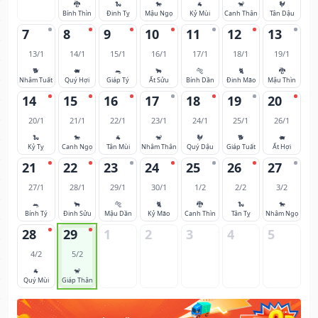
🐉
🐍
🐎
🐐
🐒
🐓
Bính Thìn
Đinh Tỵ
Mậu Ngọ
Kỷ Mùi
Canh Thân
Tân Dậu
7
8
9
10
11
12
13
13/1
14/1
15/1
16/1
17/1
18/1
19/1
🐕
🐖
🐀
🐂
🐅
🐈
🐉
Nhâm Tuất
Quý Hợi
Giáp Tý
Ất Sửu
Bính Dần
Đinh Mão
Mậu Thìn
14
15
16
17
18
19
20
20/1
21/1
22/1
23/1
24/1
25/1
26/1
🐍
🐎
🐐
🐒
🐓
🐕
🐖
Kỷ Tỵ
Canh Ngọ
Tân Mùi
Nhâm Thân
Quý Dậu
Giáp Tuất
Ất Hợi
21
22
23
24
25
26
27
27/1
28/1
29/1
30/1
1/2
2/2
3/2
🐀
🐂
🐅
🐈
🐉
🐍
🐎
Bính Tý
Đinh Sửu
Mậu Dần
Kỷ Mão
Canh Thìn
Tân Tỵ
Nhâm Ngọ
28
29
1
2
3
4
5
4/2
5/2
🐐
🐒
Quý Mùi
Giáp Thân