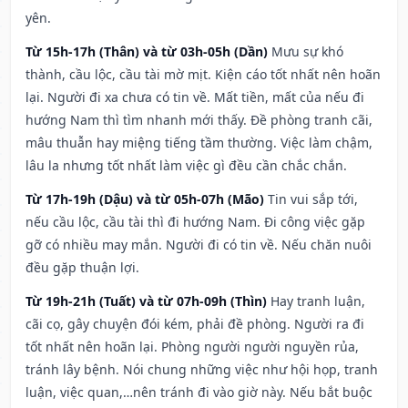
yên.
Từ 15h-17h (Thân) và từ 03h-05h (Dần)
Mưu sự khó
thành, cầu lộc, cầu tài mờ mịt. Kiện cáo tốt nhất nên hoãn
lại. Người đi xa chưa có tin về. Mất tiền, mất của nếu đi
hướng Nam thì tìm nhanh mới thấy. Đề phòng tranh cãi,
mâu thuẫn hay miệng tiếng tầm thường. Việc làm chậm,
lâu la nhưng tốt nhất làm việc gì đều cần chắc chắn.
Từ 17h-19h (Dậu) và từ 05h-07h (Mão)
Tin vui sắp tới,
nếu cầu lộc, cầu tài thì đi hướng Nam. Đi công việc gặp
gỡ có nhiều may mắn. Người đi có tin về. Nếu chăn nuôi
đều gặp thuận lợi.
Từ 19h-21h (Tuất) và từ 07h-09h (Thìn)
Hay tranh luận,
cãi cọ, gây chuyện đói kém, phải đề phòng. Người ra đi
tốt nhất nên hoãn lại. Phòng người người nguyền rủa,
tránh lây bệnh. Nói chung những việc như hội họp, tranh
luận, việc quan,…nên tránh đi vào giờ này. Nếu bắt buộc