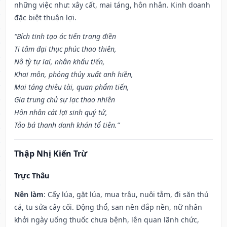
những việc như: xây cất, mai táng, hôn nhân. Kinh doanh
đặc biệt thuận lợi.
“Bích tinh tạo ác tiến trang điền
Ti tâm đại thục phúc thao thiên,
Nô tỳ tự lai, nhân khẩu tiến,
Khai môn, phóng thủy xuất anh hiền,
Mai táng chiêu tài, quan phẩm tiến,
Gia trung chủ sự lạc thao nhiên
Hôn nhân cát lợi sinh quý tử,
Tảo bá thanh danh khán tổ tiên.”
Thập Nhị Kiến Trừ
Trực Thâu
Nên làm
: Cấy lúa, gặt lúa, mua trâu, nuôi tằm, đi săn thú
cá, tu sửa cây cối. Động thổ, san nền đắp nền, nữ nhân
khởi ngày uống thuốc chưa bệnh, lên quan lãnh chức,