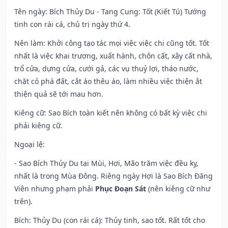
Tên ngày
: Bích Thủy Du - Tang Cung: Tốt (Kiết Tú) Tướng
tinh con rái cá, chủ trị ngày thứ 4.
Nên làm
: Khởi công tạo tác mọi việc việc chi cũng tốt. Tốt
nhất là việc khai trương, xuất hành, chôn cất, xây cất nhà,
trổ cửa, dựng cửa, cưới gả, các vụ thuỷ lợi, tháo nước,
chặt cỏ phá đất, cắt áo thêu áo, làm nhiều việc thiện ắt
thiện quả sẽ tới mau hơn.
Kiêng cữ
: Sao Bích toàn kiết nên không có bất kỳ việc chi
phải kiêng cữ.
Ngoại lệ
:
- Sao Bích Thủy Du tại Mùi, Hợi, Mão trăm việc đều kỵ,
nhất là trong Mùa Đông. Riêng ngày Hợi là Sao Bích Đăng
Viên nhưng phạm phải
Phục Đoạn Sát
(nên kiêng cữ như
trên).
Bích: Thủy Du (con rái cá): Thủy tinh, sao tốt. Rất tốt cho