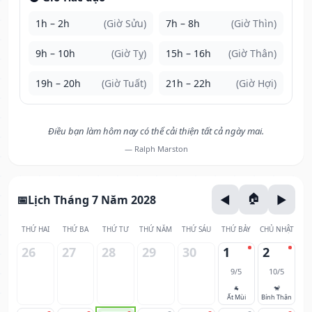
1h – 2h
(Giờ Sửu)
7h – 8h
(Giờ Thìn)
9h – 10h
(Giờ Tỵ)
15h – 16h
(Giờ Thân)
19h – 20h
(Giờ Tuất)
21h – 22h
(Giờ Hợi)
Điều bạn làm hôm nay có thể cải thiện tất cả ngày mai.
— Ralph Marston
Lịch Tháng 7 Năm 2028
THỨ HAI
THỨ BA
THỨ TƯ
THỨ NĂM
THỨ SÁU
THỨ BẢY
CHỦ NHẬT
26
27
28
29
30
1
2
9/5
10/5
🐐
🐒
Ất Mùi
Bính Thân