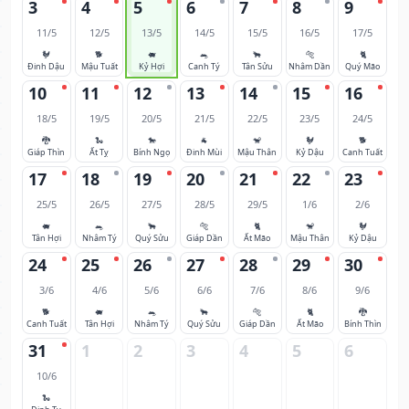
3
4
5
6
7
8
9
11/5
12/5
13/5
14/5
15/5
16/5
17/5
🐓
🐕
🐖
🐀
🐂
🐅
🐈
Đinh Dậu
Mậu Tuất
Kỷ Hợi
Canh Tý
Tân Sửu
Nhâm Dần
Quý Mão
10
11
12
13
14
15
16
18/5
19/5
20/5
21/5
22/5
23/5
24/5
🐉
🐍
🐎
🐐
🐒
🐓
🐕
Giáp Thìn
Ất Tỵ
Bính Ngọ
Đinh Mùi
Mậu Thân
Kỷ Dậu
Canh Tuất
17
18
19
20
21
22
23
25/5
26/5
27/5
28/5
29/5
1/6
2/6
🐖
🐀
🐂
🐅
🐈
🐒
🐓
Tân Hợi
Nhâm Tý
Quý Sửu
Giáp Dần
Ất Mão
Mậu Thân
Kỷ Dậu
24
25
26
27
28
29
30
3/6
4/6
5/6
6/6
7/6
8/6
9/6
🐕
🐖
🐀
🐂
🐅
🐈
🐉
Canh Tuất
Tân Hợi
Nhâm Tý
Quý Sửu
Giáp Dần
Ất Mão
Bính Thìn
31
1
2
3
4
5
6
10/6
🐍