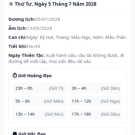
☀️ Thứ Tư, Ngày 5 Tháng 7 Năm 2028
Dương lịch:
05/07/2028
Âm lịch:
13/05/2028
Can chi:
Ngày: Kỷ Hợi, Tháng: Mậu Ngọ, Năm: Mậu Thân
Tiết khí:
Hạ chí
Ngày Thiên Tặc:
Xuất hành xấu, cầu tài không được, đi
đường dễ mất cắp, mọi việc đều rất xấu
⏱️ Giờ Hoàng đạo
23h – 0h
(Giờ Tí)
3h – 4h
(Giờ Dần)
5h – 6h
(Giờ Mão)
11h – 12h
(Giờ Ngọ)
13h – 14h
(Giờ Mùi)
17h – 18h
(Giờ Dậu)
🌑 Giờ Hắc đạo