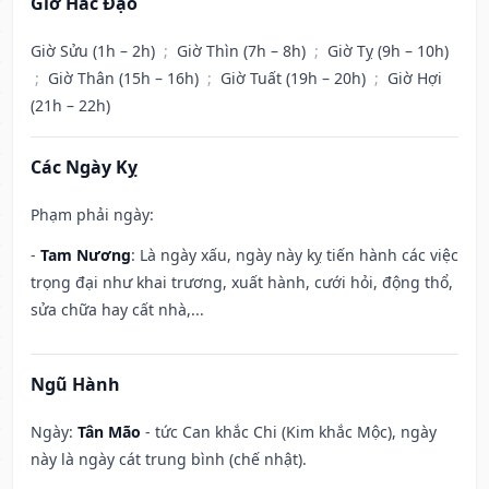
Giờ Hắc Đạo
Giờ Sửu (1h – 2h)
;
Giờ Thìn (7h – 8h)
;
Giờ Tỵ (9h – 10h)
;
Giờ Thân (15h – 16h)
;
Giờ Tuất (19h – 20h)
;
Giờ Hợi
(21h – 22h)
Các Ngày Kỵ
Phạm phải ngày:
-
Tam Nương
: Là ngày xấu, ngày này kỵ tiến hành các việc
trọng đại như khai trương, xuất hành, cưới hỏi, động thổ,
sửa chữa hay cất nhà,...
Ngũ Hành
Ngày:
Tân Mão
- tức Can khắc Chi (Kim khắc Mộc), ngày
này là ngày cát trung bình (chế nhật).