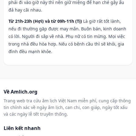
phải đi vào giờ này thì nên giữ miệng để hạn ché gây ẩu
đả hay cãi nhau.
Từ 21h-23h (Hợi) và từ 09h-11h (Tị)
Là giờ rất tốt lành,
nếu đi thường gặp được may mắn. Buôn bán, kinh doanh
có lời. Người đi sắp về nhà. Phụ nữ có tin mừng. Mọi việc
trong nhà đều hòa hợp. Nếu có bệnh cầu thì sẽ khỏi, gia
đình đều mạnh khỏe.
Về Amlich.org
Trang web tra cứu âm lịch Việt Nam miễn phí, cung cấp thông
tin chính xác về ngày âm lịch, can chi, con giáp, ngày tốt xấu
và các ngày lễ tết truyền thống.
Liên kết nhanh