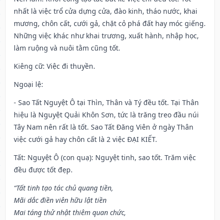
nhất là việc trổ cửa dựng cửa, đào kinh, tháo nước, khai
mương, chôn cất, cưới gả, chặt cỏ phá đất hay móc giếng.
Những việc khác như khai trương, xuất hành, nhập học,
làm ruộng và nuôi tằm cũng tốt.
Kiêng cữ
: Việc đi thuyền.
Ngoại lệ
:
- Sao Tất Nguyệt Ô tại Thìn, Thân và Tý đều tốt. Tại Thân
hiệu là Nguyệt Quải Khôn Sơn, tức là trăng treo đầu núi
Tây Nam nên rất là tốt. Sao Tất Đăng Viên ở ngày Thân
việc cưới gả hay chôn cất là 2 việc ĐẠI KIẾT.
Tất: Nguyệt Ô (con quạ): Nguyệt tinh, sao tốt. Trăm việc
đều được tốt đẹp.
“Tất tinh tạo tác chủ quang tiền,
Mãi dắc điền viên hữu lật tiền
Mai táng thử nhật thiêm quan chức,