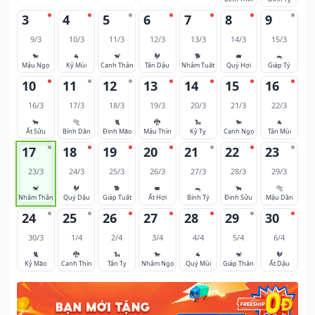
3
4
5
6
7
8
9
9/3
10/3
11/3
12/3
13/3
14/3
15/3
🐎
🐐
🐒
🐓
🐕
🐖
🐀
Mậu Ngọ
Kỷ Mùi
Canh Thân
Tân Dậu
Nhâm Tuất
Quý Hợi
Giáp Tý
10
11
12
13
14
15
16
16/3
17/3
18/3
19/3
20/3
21/3
22/3
🐂
🐅
🐈
🐉
🐍
🐎
🐐
Ất Sửu
Bính Dần
Đinh Mão
Mậu Thìn
Kỷ Tỵ
Canh Ngọ
Tân Mùi
17
18
19
20
21
22
23
23/3
24/3
25/3
26/3
27/3
28/3
29/3
🐒
🐓
🐕
🐖
🐀
🐂
🐅
Nhâm Thân
Quý Dậu
Giáp Tuất
Ất Hợi
Bính Tý
Đinh Sửu
Mậu Dần
24
25
26
27
28
29
30
30/3
1/4
2/4
3/4
4/4
5/4
6/4
🐈
🐉
🐍
🐎
🐐
🐒
🐓
Kỷ Mão
Canh Thìn
Tân Tỵ
Nhâm Ngọ
Quý Mùi
Giáp Thân
Ất Dậu