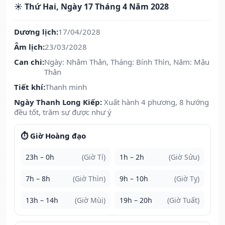
☀️ Thứ Hai, Ngày 17 Tháng 4 Năm 2028
Dương lịch:
17/04/2028
Âm lịch:
23/03/2028
Can chi:
Ngày: Nhâm Thân, Tháng: Bính Thìn, Năm: Mậu
Thân
Tiết khí:
Thanh minh
Ngày Thanh Long Kiếp:
Xuất hành 4 phương, 8 hướng
đều tốt, trăm sự được như ý
⏱️ Giờ Hoàng đạo
23h – 0h
(Giờ Tí)
1h – 2h
(Giờ Sửu)
7h – 8h
(Giờ Thìn)
9h – 10h
(Giờ Tỵ)
13h – 14h
(Giờ Mùi)
19h – 20h
(Giờ Tuất)