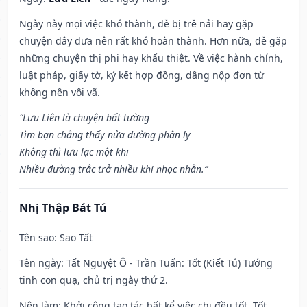
Ngày này mọi việc khó thành, dễ bị trễ nải hay gặp
chuyện dây dưa nên rất khó hoàn thành. Hơn nữa, dễ gặp
những chuyện thị phi hay khẩu thiệt. Về việc hành chính,
luật pháp, giấy tờ, ký kết hợp đồng, dâng nộp đơn từ
không nên vội vã.
“Lưu Liên là chuyện bất tường
Tìm bạn chẳng thấy nửa đường phân ly
Không thì lưu lạc một khi
Nhiều đường trắc trở nhiều khi nhọc nhằn.”
Nhị Thập Bát Tú
Tên sao
: Sao Tất
Tên ngày
: Tất Nguyệt Ô - Trần Tuấn: Tốt (Kiết Tú) Tướng
tinh con quạ, chủ trị ngày thứ 2.
Nên làm
: Khởi công tạo tác bất kể việc chi đều tốt. Tốt