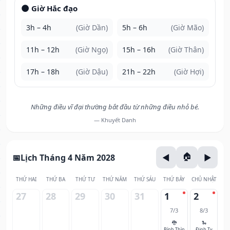
🌑 Giờ Hắc đạo
3h – 4h
(Giờ Dần)
5h – 6h
(Giờ Mão)
11h – 12h
(Giờ Ngọ)
15h – 16h
(Giờ Thân)
17h – 18h
(Giờ Dậu)
21h – 22h
(Giờ Hợi)
Những điều vĩ đại thường bắt đầu từ những điều nhỏ bé.
— Khuyết Danh
Lịch Tháng 4 Năm 2028
THỨ HAI
THỨ BA
THỨ TƯ
THỨ NĂM
THỨ SÁU
THỨ BẢY
CHỦ NHẬT
27
28
29
30
31
1
2
7/3
8/3
🐉
🐍
Bính Thìn
Đinh Tỵ