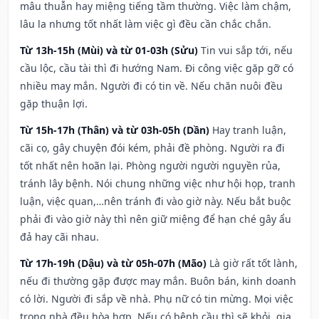
mâu thuẫn hay miệng tiếng tầm thường. Việc làm chậm,
lâu la nhưng tốt nhất làm việc gì đều cần chắc chắn.
Từ 13h-15h (Mùi) và từ 01-03h (Sửu)
Tin vui sắp tới, nếu
cầu lộc, cầu tài thì đi hướng Nam. Đi công việc gặp gỡ có
nhiều may mắn. Người đi có tin về. Nếu chăn nuôi đều
gặp thuận lợi.
Từ 15h-17h (Thân) và từ 03h-05h (Dần)
Hay tranh luận,
cãi cọ, gây chuyện đói kém, phải đề phòng. Người ra đi
tốt nhất nên hoãn lại. Phòng người người nguyền rủa,
tránh lây bệnh. Nói chung những việc như hội họp, tranh
luận, việc quan,…nên tránh đi vào giờ này. Nếu bắt buộc
phải đi vào giờ này thì nên giữ miệng để hạn ché gây ẩu
đả hay cãi nhau.
Từ 17h-19h (Dậu) và từ 05h-07h (Mão)
Là giờ rất tốt lành,
nếu đi thường gặp được may mắn. Buôn bán, kinh doanh
có lời. Người đi sắp về nhà. Phụ nữ có tin mừng. Mọi việc
trong nhà đều hòa hợp. Nếu có bệnh cầu thì sẽ khỏi, gia