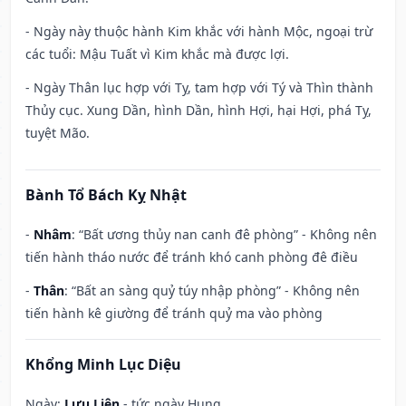
- Ngày này thuộc hành Kim khắc với hành Mộc, ngoại trừ
các tuổi: Mậu Tuất vì Kim khắc mà được lợi.
- Ngày Thân lục hợp với Tỵ, tam hợp với Tý và Thìn thành
Thủy cục. Xung Dần, hình Dần, hình Hợi, hại Hợi, phá Tỵ,
tuyệt Mão.
Bành Tổ Bách Kỵ Nhật
-
Nhâm
: “Bất ương thủy nan canh đê phòng” - Không nên
tiến hành tháo nước để tránh khó canh phòng đê điều
-
Thân
: “Bất an sàng quỷ túy nhập phòng” - Không nên
tiến hành kê giường để tránh quỷ ma vào phòng
Khổng Minh Lục Diệu
Ngày:
Lưu Liên
- tức ngày Hung.