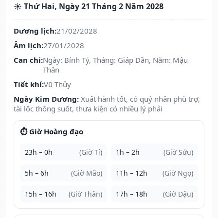
☀️ Thứ Hai, Ngày 21 Tháng 2 Năm 2028
Dương lịch:
21/02/2028
Âm lịch:
27/01/2028
Can chi:
Ngày: Bính Tý, Tháng: Giáp Dần, Năm: Mậu
Thân
Tiết khí:
Vũ Thủy
Ngày Kim Dương:
Xuất hành tốt, có quý nhân phù trợ,
tài lộc thông suốt, thưa kiện có nhiều lý phải
⏱️ Giờ Hoàng đạo
23h – 0h
(Giờ Tí)
1h – 2h
(Giờ Sửu)
5h – 6h
(Giờ Mão)
11h – 12h
(Giờ Ngọ)
15h – 16h
(Giờ Thân)
17h – 18h
(Giờ Dậu)