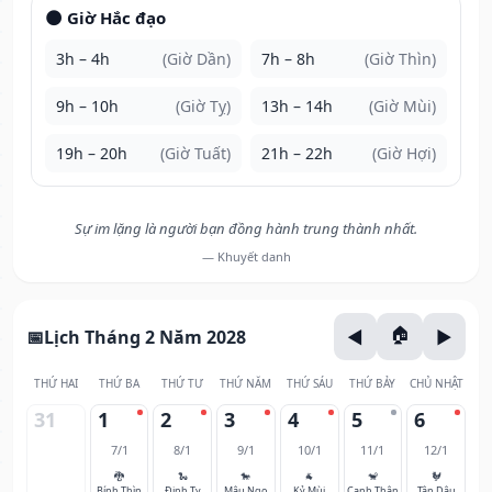
🌑 Giờ Hắc đạo
3h – 4h
(Giờ Dần)
7h – 8h
(Giờ Thìn)
9h – 10h
(Giờ Tỵ)
13h – 14h
(Giờ Mùi)
19h – 20h
(Giờ Tuất)
21h – 22h
(Giờ Hợi)
Sự im lặng là người bạn đồng hành trung thành nhất.
— Khuyết danh
Lịch Tháng 2 Năm 2028
THỨ HAI
THỨ BA
THỨ TƯ
THỨ NĂM
THỨ SÁU
THỨ BẢY
CHỦ NHẬT
31
1
2
3
4
5
6
7/1
8/1
9/1
10/1
11/1
12/1
🐉
🐍
🐎
🐐
🐒
🐓
Bính Thìn
Đinh Tỵ
Mậu Ngọ
Kỷ Mùi
Canh Thân
Tân Dậu