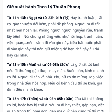
Giờ xuất hành Theo Lý Thuần Phong
Từ 11h-13h (Ngọ) và từ 23h-01h (Tý)
Hay tranh luận, cãi
cọ, gây chuyện đói kém, phải đề phòng. Người ra đi tốt
nhất nên hoãn lại. Phòng người người nguyền rủa, tránh
lây bệnh. Nói chung những việc như hội họp, tranh luận,
việc quan,…nên tránh đi vào giờ này. Nếu bắt buộc phải
đi vào giờ này thì nên giữ miệng để hạn ché gây ẩu đả
hay cãi nhau.
Từ 13h-15h (Mùi) và từ 01-03h (Sửu)
Là giờ rất tốt lành,
nếu đi thường gặp được may mắn. Buôn bán, kinh doanh
có lời. Người đi sắp về nhà. Phụ nữ có tin mừng. Mọi việc
trong nhà đều hòa hợp. Nếu có bệnh cầu thì sẽ khỏi, gia
đình đều mạnh khỏe.
Từ 15h-17h (Thân) và từ 03h-05h (Dần)
Cầu tài thì không
có lợi, hoặc hay bị trái ý. Nếu ra đi hay thiệt, gặp nạn, việc
quan trọng thì phải đòn, gặp ma quỷ nên cúng tế thì mới