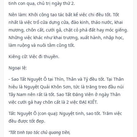
tinh con quạ, chủ trị ngày thứ 2.
Nên làm
: Khởi công tạo tác bất kể việc chi đều tốt. Tốt
nhất là việc trổ cửa dựng cửa, đào kinh, tháo nước, khai
mương, chôn cất, cưới gả, chặt cỏ phá đất hay móc giếng.
Những việc khác như khai trương, xuất hành, nhập học,
làm ruộng và nuôi tằm cũng tốt.
Kiêng cữ
: Việc đi thuyền.
Ngoại lệ
:
- Sao Tất Nguyệt Ô tại Thìn, Thân và Tý đều tốt. Tại Thân
hiệu là Nguyệt Quải Khôn Sơn, tức là trăng treo đầu núi
Tây Nam nên rất là tốt. Sao Tất Đăng Viên ở ngày Thân
việc cưới gả hay chôn cất là 2 việc ĐẠI KIẾT.
Tất: Nguyệt Ô (con quạ): Nguyệt tinh, sao tốt. Trăm việc
đều được tốt đẹp.
“Tất tinh tạo tác chủ quang tiền,