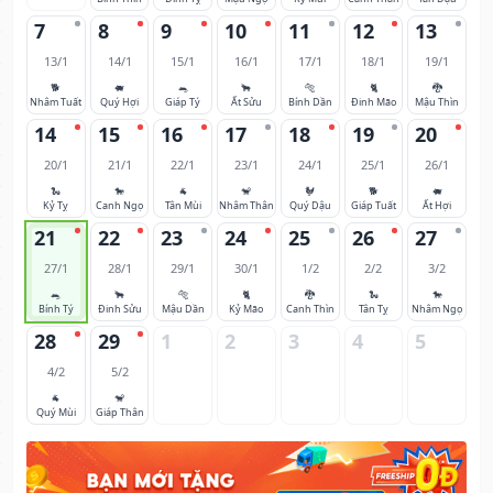
7
8
9
10
11
12
13
13/1
14/1
15/1
16/1
17/1
18/1
19/1
🐕
🐖
🐀
🐂
🐅
🐈
🐉
Nhâm Tuất
Quý Hợi
Giáp Tý
Ất Sửu
Bính Dần
Đinh Mão
Mậu Thìn
14
15
16
17
18
19
20
20/1
21/1
22/1
23/1
24/1
25/1
26/1
🐍
🐎
🐐
🐒
🐓
🐕
🐖
Kỷ Tỵ
Canh Ngọ
Tân Mùi
Nhâm Thân
Quý Dậu
Giáp Tuất
Ất Hợi
21
22
23
24
25
26
27
27/1
28/1
29/1
30/1
1/2
2/2
3/2
🐀
🐂
🐅
🐈
🐉
🐍
🐎
Bính Tý
Đinh Sửu
Mậu Dần
Kỷ Mão
Canh Thìn
Tân Tỵ
Nhâm Ngọ
28
29
1
2
3
4
5
4/2
5/2
🐐
🐒
Quý Mùi
Giáp Thân