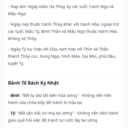
- Nạp âm: Ngày Giản Hạ Thủy, kỵ các tuổi: Canh Ngọ và
Mậu Ngọ.
- Ngày này thuộc hành Thủy khắc với hành Hỏa, ngoại trừ
các tuổi: Mậu Tý, Bính Thân và Mậu Ngọ thuộc hành Hỏa
không sợ Thủy.
- Ngày Tý lục hợp với Sửu, tam hợp với Thìn và Thân
thành Thủy cục. Xung Ngọ, hình Mão, hại Mùi, phá Dậu,
tuyệt Tỵ.
Bành Tổ Bách Kỵ Nhật
-
Bính
: “Bất tu táo tất kiến hỏa ương” - Không nên tiến
hành sửa chữa bếp để tránh bị hỏa tai
-
Tý
: “Bất vấn bốc tự nhạ tai ương” - Không nên tiến hành
gieo quẻ hỏi việc để tránh tự rước lấy tai ương