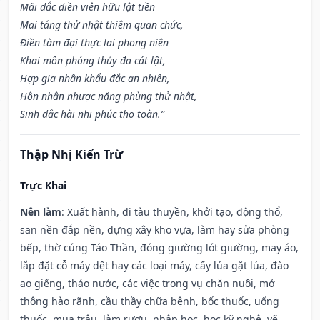
Mãi dắc điền viên hữu lật tiền
Mai táng thử nhật thiêm quan chức,
Điền tàm đại thực lai phong niên
Khai môn phóng thủy đa cát lật,
Hợp gia nhân khẩu đắc an nhiên,
Hôn nhân nhược năng phùng thử nhật,
Sinh đắc hài nhi phúc thọ toàn.”
Thập Nhị Kiến Trừ
Trực Khai
Nên làm
: Xuất hành, đi tàu thuyền, khởi tạo, động thổ,
san nền đắp nền, dựng xây kho vựa, làm hay sửa phòng
bếp, thờ cúng Táo Thần, đóng giường lót giường, may áo,
lắp đặt cỗ máy dệt hay các loại máy, cấy lúa gặt lúa, đào
ao giếng, tháo nước, các việc trong vụ chăn nuôi, mở
thông hào rãnh, cầu thầy chữa bệnh, bốc thuốc, uống
thuốc, mua trâu, làm rượu, nhập học, học kỹ nghệ, vẽ