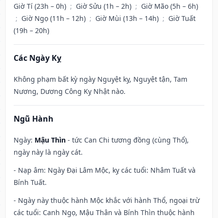
Giờ Tí (23h – 0h)
;
Giờ Sửu (1h – 2h)
;
Giờ Mão (5h – 6h)
;
Giờ Ngọ (11h – 12h)
;
Giờ Mùi (13h – 14h)
;
Giờ Tuất
(19h – 20h)
Các Ngày Kỵ
Không phạm bất kỳ ngày Nguyệt kỵ, Nguyệt tận, Tam
Nương, Dương Công Kỵ Nhật nào.
Ngũ Hành
Ngày:
Mậu Thìn
- tức Can Chi tương đồng (cùng Thổ),
ngày này là ngày cát.
- Nạp âm: Ngày Đại Lâm Mộc, kỵ các tuổi: Nhâm Tuất và
Bính Tuất.
- Ngày này thuộc hành Mộc khắc với hành Thổ, ngoại trừ
các tuổi: Canh Ngọ, Mậu Thân và Bính Thìn thuộc hành