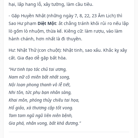
hại, lấp hang lỗ, xây tường, làm cầu tiêu.
- Gặp Huyền Nhật (những ngày 7, 8, 22, 23 Âm Lịch) thì
Sao Hư phạm
Diệt Một
: ắt chẳng tránh khỏi rủi ro nếu lập
lò gốm lò nhuộm, thừa kế. Kiêng cữ: làm rượu, vào làm
hành chánh, hơn nhất là đi thuyền.
Hư: Nhật Thử (con chuột): Nhật tinh, sao xấu. Khắc kỵ xây
cất. Gia đạo dễ gặp bất hòa.
“Hư tinh tạo tác chủ tai ương,
Nam nữ cô miên bất nhất song,
Nội loạn phong thanh vô lễ tiết,
Nhi tôn, tức phụ bạn nhân sàng,
Khai môn, phóng thủy chiêu tai họa,
Hổ giảo, xà thương cập tốt vong.
Tam tam ngũ ngũ liên niên bệnh,
Gia phá, nhân vong, bất khả đương.”