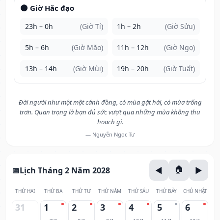
🌑 Giờ Hắc đạo
23h – 0h
(Giờ Tí)
1h – 2h
(Giờ Sửu)
5h – 6h
(Giờ Mão)
11h – 12h
(Giờ Ngọ)
13h – 14h
(Giờ Mùi)
19h – 20h
(Giờ Tuất)
Đời người như một một cánh đồng, có mùa gặt hái, có mùa trống
trơn. Quan trọng là bạn đủ sức vượt qua những mùa không thu
hoạch gì.
— Nguyễn Ngọc Tư
Lịch Tháng 2 Năm 2028
THỨ HAI
THỨ BA
THỨ TƯ
THỨ NĂM
THỨ SÁU
THỨ BẢY
CHỦ NHẬT
31
1
2
3
4
5
6