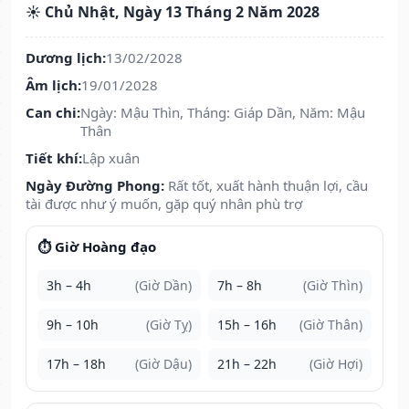
☀️ Chủ Nhật, Ngày 13 Tháng 2 Năm 2028
Dương lịch:
13/02/2028
Âm lịch:
19/01/2028
Can chi:
Ngày: Mậu Thìn, Tháng: Giáp Dần, Năm: Mậu
Thân
Tiết khí:
Lập xuân
Ngày Đường Phong:
Rất tốt, xuất hành thuận lợi, cầu
tài được như ý muốn, gặp quý nhân phù trợ
⏱️ Giờ Hoàng đạo
3h – 4h
(Giờ Dần)
7h – 8h
(Giờ Thìn)
9h – 10h
(Giờ Tỵ)
15h – 16h
(Giờ Thân)
17h – 18h
(Giờ Dậu)
21h – 22h
(Giờ Hợi)