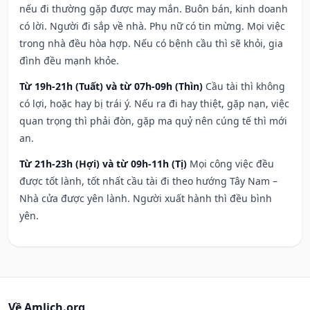
nếu đi thường gặp được may mắn. Buôn bán, kinh doanh
có lời. Người đi sắp về nhà. Phụ nữ có tin mừng. Mọi việc
trong nhà đều hòa hợp. Nếu có bệnh cầu thì sẽ khỏi, gia
đình đều mạnh khỏe.
Từ 19h-21h (Tuất) và từ 07h-09h (Thìn)
Cầu tài thì không
có lợi, hoặc hay bị trái ý. Nếu ra đi hay thiệt, gặp nạn, việc
quan trọng thì phải đòn, gặp ma quỷ nên cúng tế thì mới
an.
Từ 21h-23h (Hợi) và từ 09h-11h (Tị)
Mọi công việc đều
được tốt lành, tốt nhất cầu tài đi theo hướng Tây Nam –
Nhà cửa được yên lành. Người xuất hành thì đều bình
yên.
Về Amlich.org