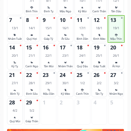
7/1
8/1
9/1
10/1
11/1
12/1
🐉
🐍
🐎
🐐
🐒
🐓
Bính Thìn
Đinh Tỵ
Mậu Ngọ
Kỷ Mùi
Canh Thân
Tân Dậu
7
8
9
10
11
12
13
13/1
14/1
15/1
16/1
17/1
18/1
19/1
🐕
🐖
🐀
🐂
🐅
🐈
🐉
Nhâm Tuất
Quý Hợi
Giáp Tý
Ất Sửu
Bính Dần
Đinh Mão
Mậu Thìn
14
15
16
17
18
19
20
20/1
21/1
22/1
23/1
24/1
25/1
26/1
🐍
🐎
🐐
🐒
🐓
🐕
🐖
Kỷ Tỵ
Canh Ngọ
Tân Mùi
Nhâm Thân
Quý Dậu
Giáp Tuất
Ất Hợi
21
22
23
24
25
26
27
27/1
28/1
29/1
30/1
1/2
2/2
3/2
🐀
🐂
🐅
🐈
🐉
🐍
🐎
Bính Tý
Đinh Sửu
Mậu Dần
Kỷ Mão
Canh Thìn
Tân Tỵ
Nhâm Ngọ
28
29
1
2
3
4
5
4/2
5/2
🐐
🐒
Quý Mùi
Giáp Thân