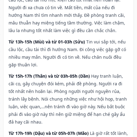
Người đi xa chưa có tin về. Mất tiền, mất của nếu đi
hướng Nam thì tìm nhanh mới thấy. Đề phòng tranh cãi,
mâu thuẫn hay miệng tiếng tầm thường. Việc làm chậm,
lâu la nhưng tốt nhất làm việc gì đều cần chắc chắn.
Từ 13h-15h (Mùi) và từ 01-03h (Sửu)
Tin vui sắp tới, nếu
cầu lộc, cầu tài thì đi hướng Nam. Đi công việc gặp gỡ có
nhiều may mắn. Người đi có tin về. Nếu chăn nuôi đều
gặp thuận lợi.
Từ 15h-17h (Thân) và từ 03h-05h (Dần)
Hay tranh luận,
cãi cọ, gây chuyện đói kém, phải đề phòng. Người ra đi
tốt nhất nên hoãn lại. Phòng người người nguyền rủa,
tránh lây bệnh. Nói chung những việc như hội họp, tranh
luận, việc quan,…nên tránh đi vào giờ này. Nếu bắt buộc
phải đi vào giờ này thì nên giữ miệng để hạn ché gây ẩu
đả hay cãi nhau.
Từ 17h-19h (Dậu) và từ 05h-07h (Mão)
Là giờ rất tốt lành,