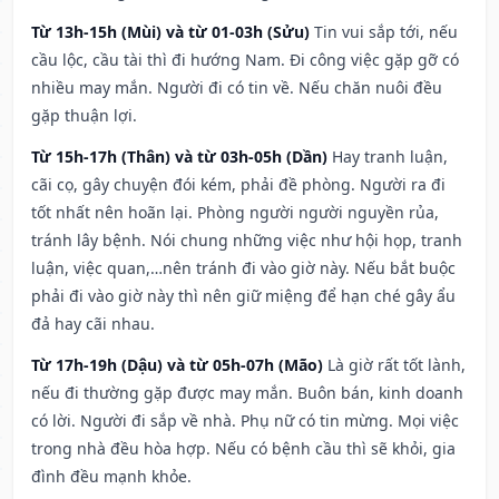
Từ 13h-15h (Mùi) và từ 01-03h (Sửu)
Tin vui sắp tới, nếu
cầu lộc, cầu tài thì đi hướng Nam. Đi công việc gặp gỡ có
nhiều may mắn. Người đi có tin về. Nếu chăn nuôi đều
gặp thuận lợi.
Từ 15h-17h (Thân) và từ 03h-05h (Dần)
Hay tranh luận,
cãi cọ, gây chuyện đói kém, phải đề phòng. Người ra đi
tốt nhất nên hoãn lại. Phòng người người nguyền rủa,
tránh lây bệnh. Nói chung những việc như hội họp, tranh
luận, việc quan,…nên tránh đi vào giờ này. Nếu bắt buộc
phải đi vào giờ này thì nên giữ miệng để hạn ché gây ẩu
đả hay cãi nhau.
Từ 17h-19h (Dậu) và từ 05h-07h (Mão)
Là giờ rất tốt lành,
nếu đi thường gặp được may mắn. Buôn bán, kinh doanh
có lời. Người đi sắp về nhà. Phụ nữ có tin mừng. Mọi việc
trong nhà đều hòa hợp. Nếu có bệnh cầu thì sẽ khỏi, gia
đình đều mạnh khỏe.