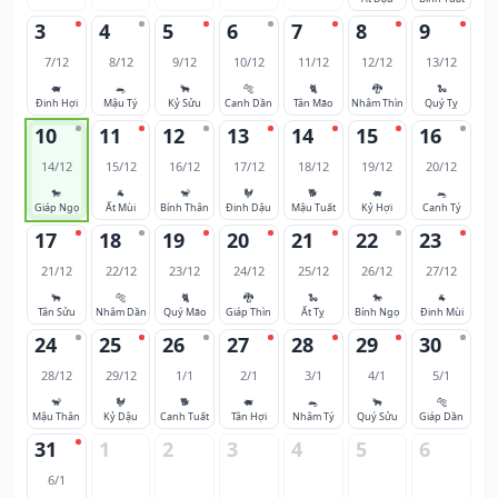
3
4
5
6
7
8
9
7/12
8/12
9/12
10/12
11/12
12/12
13/12
🐖
🐀
🐂
🐅
🐈
🐉
🐍
Đinh Hợi
Mậu Tý
Kỷ Sửu
Canh Dần
Tân Mão
Nhâm Thìn
Quý Tỵ
10
11
12
13
14
15
16
14/12
15/12
16/12
17/12
18/12
19/12
20/12
🐎
🐐
🐒
🐓
🐕
🐖
🐀
Giáp Ngọ
Ất Mùi
Bính Thân
Đinh Dậu
Mậu Tuất
Kỷ Hợi
Canh Tý
17
18
19
20
21
22
23
21/12
22/12
23/12
24/12
25/12
26/12
27/12
🐂
🐅
🐈
🐉
🐍
🐎
🐐
Tân Sửu
Nhâm Dần
Quý Mão
Giáp Thìn
Ất Tỵ
Bính Ngọ
Đinh Mùi
24
25
26
27
28
29
30
28/12
29/12
1/1
2/1
3/1
4/1
5/1
🐒
🐓
🐕
🐖
🐀
🐂
🐅
Mậu Thân
Kỷ Dậu
Canh Tuất
Tân Hợi
Nhâm Tý
Quý Sửu
Giáp Dần
31
1
2
3
4
5
6
6/1