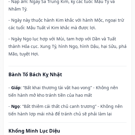
- Nạp âm: Ngày Sa Trung Kim, kỵ các tuổi: Mậu Tý và
Nhâm Tý.
- Ngày này thuộc hành Kim khắc với hành Mộc, ngoại trừ
các tuổi: Mậu Tuất vì Kim khắc mà được lợi.
- Ngày Ngọ lục hợp với Mùi, tam hợp với Dần và Tuất
thành Hỏa cục. Xung Tý, hình Ngọ, hình Dậu, hại Sửu, phá
Mão, tuyệt Hợi.
Bành Tổ Bách Kỵ Nhật
-
Giáp
: “Bất khai thương tài vật hao vong” - Không nên
tiến hành mở kho tránh tiền của hao mất
-
Ngọ
: “Bất thiêm cái thất chủ canh trương” - Không nên
tiến hành lợp mái nhà để tránh chủ sẽ phải làm lại
Khổng Minh Lục Diệu