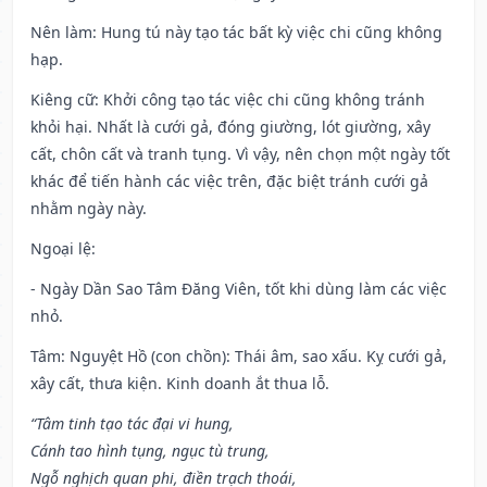
Nên làm
: Hung tú này tạo tác bất kỳ việc chi cũng không
hạp.
Kiêng cữ
: Khởi công tạo tác việc chi cũng không tránh
khỏi hại. Nhất là cưới gả, đóng giường, lót giường, xây
cất, chôn cất và tranh tụng. Vì vậy, nên chọn một ngày tốt
khác để tiến hành các việc trên, đặc biệt tránh cưới gả
nhằm ngày này.
Ngoại lệ
:
- Ngày Dần Sao Tâm Đăng Viên, tốt khi dùng làm các việc
nhỏ.
Tâm: Nguyệt Hồ (con chồn): Thái âm, sao xấu. Kỵ cưới gả,
xây cất, thưa kiện. Kinh doanh ắt thua lỗ.
“Tâm tinh tạo tác đại vi hung,
Cánh tao hình tụng, ngục tù trung,
Ngỗ nghịch quan phi, điền trạch thoái,