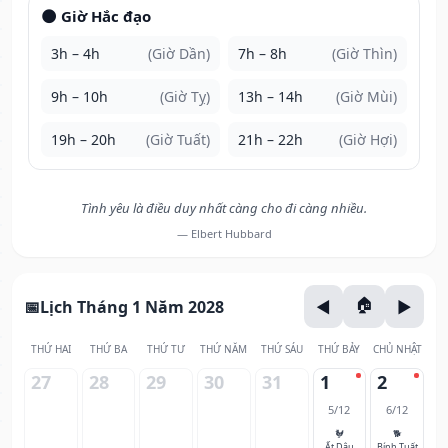
🌑 Giờ Hắc đạo
3h – 4h
(Giờ Dần)
7h – 8h
(Giờ Thìn)
9h – 10h
(Giờ Tỵ)
13h – 14h
(Giờ Mùi)
19h – 20h
(Giờ Tuất)
21h – 22h
(Giờ Hợi)
Tình yêu là điều duy nhất càng cho đi càng nhiều.
— Elbert Hubbard
Lịch Tháng 1 Năm 2028
THỨ HAI
THỨ BA
THỨ TƯ
THỨ NĂM
THỨ SÁU
THỨ BẢY
CHỦ NHẬT
27
28
29
30
31
1
2
5/12
6/12
🐓
🐕
Ất Dậu
Bính Tuất