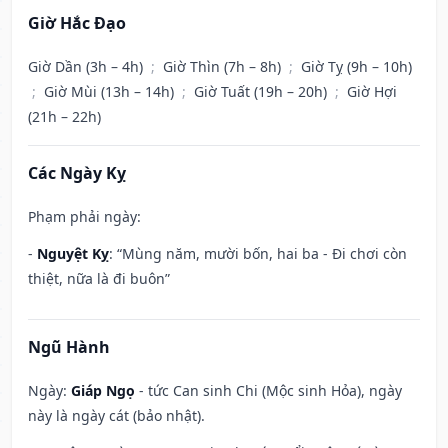
Giờ Hắc Đạo
Giờ Dần (3h – 4h)
;
Giờ Thìn (7h – 8h)
;
Giờ Tỵ (9h – 10h)
;
Giờ Mùi (13h – 14h)
;
Giờ Tuất (19h – 20h)
;
Giờ Hợi
(21h – 22h)
Các Ngày Kỵ
Phạm phải ngày:
-
Nguyệt Kỵ
: “Mùng năm, mười bốn, hai ba - Đi chơi còn
thiệt, nữa là đi buôn”
Ngũ Hành
Ngày:
Giáp Ngọ
- tức Can sinh Chi (Mộc sinh Hỏa), ngày
này là ngày cát (bảo nhật).