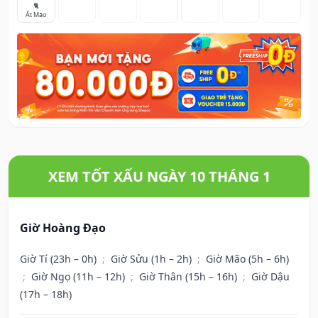
🐈
Ất Mão
XEM TỐT XẤU NGÀY 10 THÁNG 1
Giờ Hoàng Đạo
Giờ Tí (23h – 0h)
;
Giờ Sửu (1h – 2h)
;
Giờ Mão (5h – 6h)
;
Giờ Ngọ (11h – 12h)
;
Giờ Thân (15h – 16h)
;
Giờ Dậu
(17h – 18h)