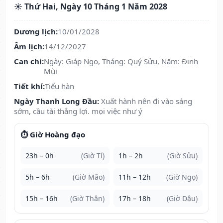
☀️ Thứ Hai, Ngày 10 Tháng 1 Năm 2028
Dương lịch:
10/01/2028
Âm lịch:
14/12/2027
Can chi:
Ngày: Giáp Ngọ, Tháng: Quý Sửu, Năm: Đinh
Mùi
Tiết khí:
Tiểu hàn
Ngày Thanh Long Đầu:
Xuất hành nên đi vào sáng
sớm, cầu tài thắng lợi. mọi việc như ý
⏱️ Giờ Hoàng đạo
23h – 0h
(Giờ Tí)
1h – 2h
(Giờ Sửu)
5h – 6h
(Giờ Mão)
11h – 12h
(Giờ Ngọ)
15h – 16h
(Giờ Thân)
17h – 18h
(Giờ Dậu)