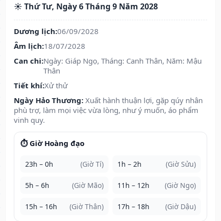
☀️ Thứ Tư, Ngày 6 Tháng 9 Năm 2028
Dương lịch:
06/09/2028
Âm lịch:
18/07/2028
Can chi:
Ngày: Giáp Ngọ, Tháng: Canh Thân, Năm: Mậu
Thân
Tiết khí:
Xử thử
Ngày Hảo Thương:
Xuất hành thuận lợi, gặp qúy nhân
phù trợ, làm mọi việc vừa lòng, như ý muốn, áo phẩm
vinh quy.
⏱️ Giờ Hoàng đạo
23h – 0h
(Giờ Tí)
1h – 2h
(Giờ Sửu)
5h – 6h
(Giờ Mão)
11h – 12h
(Giờ Ngọ)
15h – 16h
(Giờ Thân)
17h – 18h
(Giờ Dậu)