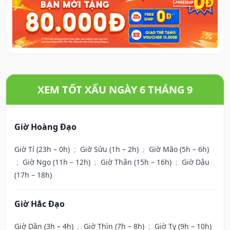
XEM TỐT XẤU NGÀY 6 THÁNG 9
Giờ Hoàng Đạo
Giờ Tí (23h – 0h)
;
Giờ Sửu (1h – 2h)
;
Giờ Mão (5h – 6h)
;
Giờ Ngọ (11h – 12h)
;
Giờ Thân (15h – 16h)
;
Giờ Dậu
(17h – 18h)
Giờ Hắc Đạo
Giờ Dần (3h – 4h)
;
Giờ Thìn (7h – 8h)
;
Giờ Tỵ (9h – 10h)