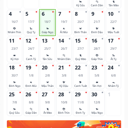
🐂
🐅
🐈
Kỷ Sửu
Canh Dần
Tân Mão
4
5
6
7
8
9
10
16/7
17/7
18/7
19/7
20/7
21/7
22/7
🐉
🐍
🐎
🐐
🐒
🐓
🐕
Nhâm Thìn
Quý Tỵ
Giáp Ngọ
Ất Mùi
Bính Thân
Đinh Dậu
Mậu Tuất
11
12
13
14
15
16
17
23/7
24/7
25/7
26/7
27/7
28/7
29/7
🐖
🐀
🐂
🐅
🐈
🐉
🐍
Kỷ Hợi
Canh Tý
Tân Sửu
Nhâm Dần
Quý Mão
Giáp Thìn
Ất Tỵ
18
19
20
21
22
23
24
30/7
1/8
2/8
3/8
4/8
5/8
6/8
🐎
🐐
🐒
🐓
🐕
🐖
🐀
Bính Ngọ
Đinh Mùi
Mậu Thân
Kỷ Dậu
Canh Tuất
Tân Hợi
Nhâm Tý
25
26
27
28
29
30
1
7/8
8/8
9/8
10/8
11/8
12/8
🐂
🐅
🐈
🐉
🐍
🐎
Quý Sửu
Giáp Dần
Ất Mão
Bính Thìn
Đinh Tỵ
Mậu Ngọ