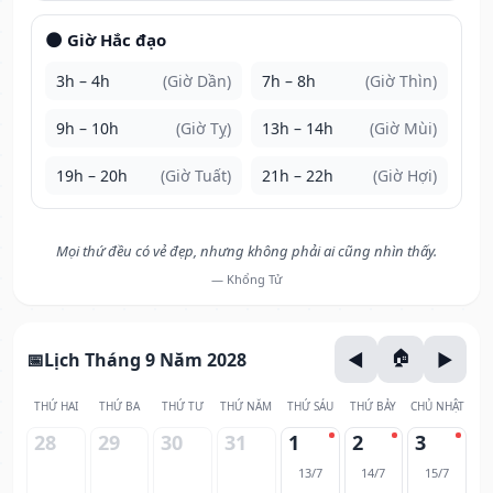
🌑 Giờ Hắc đạo
3h – 4h
(Giờ Dần)
7h – 8h
(Giờ Thìn)
9h – 10h
(Giờ Tỵ)
13h – 14h
(Giờ Mùi)
19h – 20h
(Giờ Tuất)
21h – 22h
(Giờ Hợi)
Mọi thứ đều có vẻ đẹp, nhưng không phải ai cũng nhìn thấy.
— Khổng Tử
Lịch Tháng 9 Năm 2028
THỨ HAI
THỨ BA
THỨ TƯ
THỨ NĂM
THỨ SÁU
THỨ BẢY
CHỦ NHẬT
28
29
30
31
1
2
3
13/7
14/7
15/7