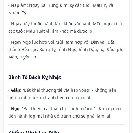
- Nạp âm: Ngày Sa Trung Kim, kỵ các tuổi: Mậu Tý và
Nhâm Tý.
- Ngày này thuộc hành Kim khắc với hành Mộc, ngoại trừ
các tuổi: Mậu Tuất vì Kim khắc mà được lợi.
- Ngày Ngọ lục hợp với Mùi, tam hợp với Dần và Tuất
thành Hỏa cục. Xung Tý, hình Ngọ, hình Dậu, hại Sửu, phá
Mão, tuyệt Hợi.
Bành Tổ Bách Kỵ Nhật
-
Giáp
: “Bất khai thương tài vật hao vong” - Không nên
tiến hành mở kho tránh tiền của hao mất
-
Ngọ
: “Bất thiêm cái thất chủ canh trương” - Không nên
tiến hành lợp mái nhà để tránh chủ sẽ phải làm lại
Khổng Minh Lục Diệu