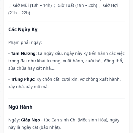
;
Giờ Mùi (13h – 14h)
;
Giờ Tuất (19h – 20h)
;
Giờ Hợi
(21h – 22h)
Các Ngày Kỵ
Phạm phải ngày:
-
Tam Nương
: Là ngày xấu, ngày này kỵ tiến hành các việc
trọng đại như khai trương, xuất hành, cưới hỏi, động thổ,
sửa chữa hay cất nhà,...
-
Trùng Phục
: Kỵ chôn cất, cưới xin, vợ chồng xuất hành,
xây nhà, xây mồ mả.
Ngũ Hành
Ngày:
Giáp Ngọ
- tức Can sinh Chi (Mộc sinh Hỏa), ngày
này là ngày cát (bảo nhật).