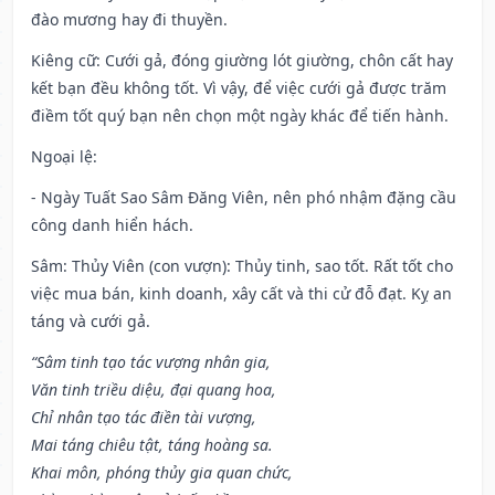
đào mương hay đi thuyền.
Kiêng cữ
: Cưới gả, đóng giường lót giường, chôn cất hay
kết bạn đều không tốt. Vì vậy, để việc cưới gả được trăm
điềm tốt quý bạn nên chọn một ngày khác để tiến hành.
Ngoại lệ
:
- Ngày Tuất Sao Sâm Đăng Viên, nên phó nhậm đặng cầu
công danh hiển hách.
Sâm: Thủy Viên (con vượn): Thủy tinh, sao tốt. Rất tốt cho
việc mua bán, kinh doanh, xây cất và thi cử đỗ đạt. Kỵ an
táng và cưới gả.
“Sâm tinh tạo tác vượng nhân gia,
Văn tinh triều diệu, đại quang hoa,
Chỉ nhân tạo tác điền tài vượng,
Mai táng chiêu tật, táng hoàng sa.
Khai môn, phóng thủy gia quan chức,