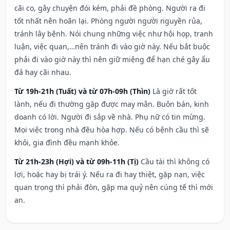
cãi cọ, gây chuyện đói kém, phải đề phòng. Người ra đi
tốt nhất nên hoãn lại. Phòng người người nguyền rủa,
tránh lây bệnh. Nói chung những việc như hội họp, tranh
luận, việc quan,…nên tránh đi vào giờ này. Nếu bắt buộc
phải đi vào giờ này thì nên giữ miệng để hạn ché gây ẩu
đả hay cãi nhau.
Từ 19h-21h (Tuất) và từ 07h-09h (Thìn)
Là giờ rất tốt
lành, nếu đi thường gặp được may mắn. Buôn bán, kinh
doanh có lời. Người đi sắp về nhà. Phụ nữ có tin mừng.
Mọi việc trong nhà đều hòa hợp. Nếu có bệnh cầu thì sẽ
khỏi, gia đình đều mạnh khỏe.
Từ 21h-23h (Hợi) và từ 09h-11h (Tị)
Cầu tài thì không có
lợi, hoặc hay bị trái ý. Nếu ra đi hay thiệt, gặp nạn, việc
quan trọng thì phải đòn, gặp ma quỷ nên cúng tế thì mới
an.