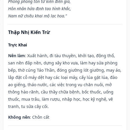
Phòng phòng tôn tử kiến điền gia,
Hôn nhân hứa định tao hình khắc,
Nam nữ chiêu khai mộ lạc hoa.”
Thập Nhị Kiến Trừ
Trực Khai
Nên làm
: Xuất hành, đi tàu thuyền, khởi tạo, động thổ,
san nền đắp nền, dựng xây kho vựa, làm hay sửa phòng
bếp, thờ cúng Táo Thần, đóng giường lót giường, may áo,
lắp đặt cỗ máy dệt hay các loại máy, cấy lúa gặt lúa, đào
ao giếng, tháo nước, các việc trong vụ chăn nuôi, mở
thông hào rãnh, cầu thầy chữa bệnh, bốc thuốc, uống
thuốc, mua trâu, làm rượu, nhập học, học kỹ nghệ, vẽ
tranh, tu sửa cây cối.
Không nên
: Chôn cất