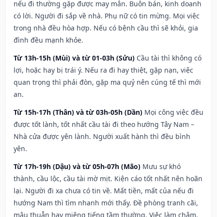
nếu đi thường gặp được may mắn. Buôn bán, kinh doanh
có lời. Người đi sắp về nhà. Phụ nữ có tin mừng. Mọi việc
trong nhà đều hòa hợp. Nếu có bệnh cầu thì sẽ khỏi, gia
đình đều mạnh khỏe.
Từ 13h-15h (Mùi) và từ 01-03h (Sửu)
Cầu tài thì không có
lợi, hoặc hay bị trái ý. Nếu ra đi hay thiệt, gặp nạn, việc
quan trọng thì phải đòn, gặp ma quỷ nên cúng tế thì mới
an.
Từ 15h-17h (Thân) và từ 03h-05h (Dần)
Mọi công việc đều
được tốt lành, tốt nhất cầu tài đi theo hướng Tây Nam –
Nhà cửa được yên lành. Người xuất hành thì đều bình
yên.
Từ 17h-19h (Dậu) và từ 05h-07h (Mão)
Mưu sự khó
thành, cầu lộc, cầu tài mờ mịt. Kiện cáo tốt nhất nên hoãn
lại. Người đi xa chưa có tin về. Mất tiền, mất của nếu đi
hướng Nam thì tìm nhanh mới thấy. Đề phòng tranh cãi,
mâu thuẫn hay miệng tiếng tầm thường. Việc làm chậm,