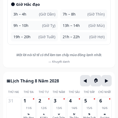
🌑 Giờ Hắc đạo
3h – 4h
(Giờ Dần)
7h – 8h
(Giờ Thìn)
9h – 10h
(Giờ Tỵ)
13h – 14h
(Giờ Mùi)
19h – 20h
(Giờ Tuất)
21h – 22h
(Giờ Hợi)
Một lời nói tử tế có thể làm tan chảy mùa đông lạnh nhất.
— Khuyết danh
Lịch Tháng 8 Năm 2028
THỨ HAI
THỨ BA
THỨ TƯ
THỨ NĂM
THỨ SÁU
THỨ BẢY
CHỦ NHẬT
31
1
2
3
4
5
6
11/6
12/6
13/6
14/6
15/6
16/6
🐎
🐐
🐒
🐓
🐕
🐖
Mậu Ngọ
Kỷ Mùi
Canh Thân
Tân Dậu
Nhâm Tuất
Quý Hợi