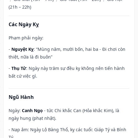
(21h – 22h)
Các Ngày Kỵ
Phạm phải ngày:
-
Nguyệt Kỵ
: “Mùng năm, mười bốn, hai ba - Đi chơi còn
thiệt, nữa là đi buôn”
-
Thụ Tử
: Ngày này trăm sự đều kỵ không nên tiến hành
bất cứ việc gì.
Ngũ Hành
Ngày:
Canh Ngọ
- tức Chi khắc Can (Hỏa khắc Kim), là
ngày hung (phạt nhật).
- Nạp âm: Ngày Lộ Bàng Thổ, kỵ các tuổi: Giáp Tý và Bính
Tý.