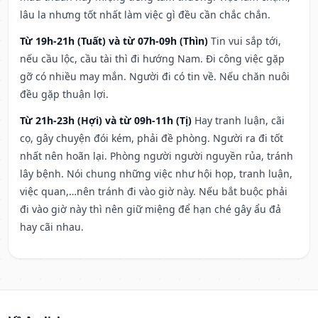
lâu la nhưng tốt nhất làm việc gì đều cần chắc chắn.
Từ 19h-21h (Tuất) và từ 07h-09h (Thìn)
Tin vui sắp tới,
nếu cầu lộc, cầu tài thì đi hướng Nam. Đi công việc gặp
gỡ có nhiều may mắn. Người đi có tin về. Nếu chăn nuôi
đều gặp thuận lợi.
Từ 21h-23h (Hợi) và từ 09h-11h (Tị)
Hay tranh luận, cãi
cọ, gây chuyện đói kém, phải đề phòng. Người ra đi tốt
nhất nên hoãn lại. Phòng người người nguyền rủa, tránh
lây bệnh. Nói chung những việc như hội họp, tranh luận,
việc quan,…nên tránh đi vào giờ này. Nếu bắt buộc phải
đi vào giờ này thì nên giữ miệng để hạn ché gây ẩu đả
hay cãi nhau.