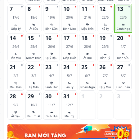
7
8
9
10
11
12
13
17/6
18/6
19/6
20/6
21/6
22/6
23/6
🐀
🐂
🐅
🐈
🐉
🐍
🐎
Giáp Tý
Ất Sửu
Bính Dần
Đinh Mão
Mậu Thìn
Kỷ Tỵ
Canh Ngọ
14
15
16
17
18
19
20
24/6
25/6
26/6
27/6
28/6
29/6
1/7
🐐
🐒
🐓
🐕
🐖
🐀
🐂
Tân Mùi
Nhâm Thân
Quý Dậu
Giáp Tuất
Ất Hợi
Bính Tý
Đinh Sửu
21
22
23
24
25
26
27
2/7
3/7
4/7
5/7
6/7
7/7
8/7
🐅
🐈
🐉
🐍
🐎
🐐
🐒
Mậu Dần
Kỷ Mão
Canh Thìn
Tân Tỵ
Nhâm Ngọ
Quý Mùi
Giáp Thân
28
29
30
31
1
2
3
9/7
10/7
11/7
12/7
🐓
🐕
🐖
🐀
Ất Dậu
Bính Tuất
Đinh Hợi
Mậu Tý