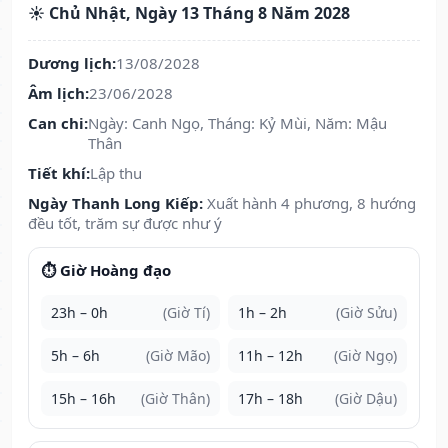
☀️ Chủ Nhật, Ngày 13 Tháng 8 Năm 2028
Dương lịch:
13/08/2028
Âm lịch:
23/06/2028
Can chi:
Ngày: Canh Ngọ, Tháng: Kỷ Mùi, Năm: Mậu
Thân
Tiết khí:
Lập thu
Ngày Thanh Long Kiếp:
Xuất hành 4 phương, 8 hướng
đều tốt, trăm sự được như ý
⏱️ Giờ Hoàng đạo
23h – 0h
(Giờ Tí)
1h – 2h
(Giờ Sửu)
5h – 6h
(Giờ Mão)
11h – 12h
(Giờ Ngọ)
15h – 16h
(Giờ Thân)
17h – 18h
(Giờ Dậu)