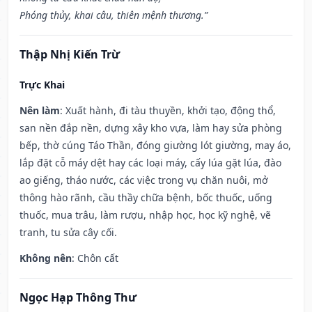
Phóng thủy, khai câu, thiên mệnh thương.”
Thập Nhị Kiến Trừ
Trực Khai
Nên làm
: Xuất hành, đi tàu thuyền, khởi tạo, động thổ,
san nền đắp nền, dựng xây kho vựa, làm hay sửa phòng
bếp, thờ cúng Táo Thần, đóng giường lót giường, may áo,
lắp đặt cỗ máy dệt hay các loại máy, cấy lúa gặt lúa, đào
ao giếng, tháo nước, các việc trong vụ chăn nuôi, mở
thông hào rãnh, cầu thầy chữa bệnh, bốc thuốc, uống
thuốc, mua trâu, làm rượu, nhập học, học kỹ nghệ, vẽ
tranh, tu sửa cây cối.
Không nên
: Chôn cất
Ngọc Hạp Thông Thư