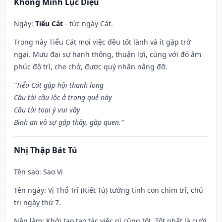
Khổng Minh Lục Diệu
Ngày:
Tiểu Cát
- tức ngày Cát.
Trong này Tiểu Cát mọi việc đều tốt lành và ít gặp trở
ngại. Mưu đại sự hanh thông, thuận lợi, cùng với đó âm
phúc độ trì, che chở, được quý nhân nâng đỡ.
“Tiểu Cát gặp hội thanh long
Cầu tài cầu lộc ở trong quẻ này
Cầu tài toại ý vui vầy
Bình an vô sự gặp thầy, gặp quen.”
Nhị Thập Bát Tú
Tên sao
: Sao Vị
Tên ngày
: Vị Thổ Trĩ (Kiết Tú) tướng tinh con chim trĩ, chủ
trị ngày thứ 7.
Nên làm
: Khởi tạo tạo tác việc gì cũng tốt. Tốt nhất là cưới