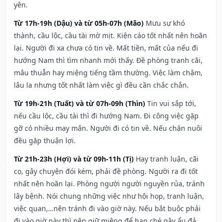
yên.
Từ 17h-19h (Dậu) và từ 05h-07h (Mão)
Mưu sự khó
thành, cầu lộc, cầu tài mờ mịt. Kiện cáo tốt nhất nên hoãn
lại. Người đi xa chưa có tin về. Mất tiền, mất của nếu đi
hướng Nam thì tìm nhanh mới thấy. Đề phòng tranh cãi,
mâu thuẫn hay miệng tiếng tầm thường. Việc làm chậm,
lâu la nhưng tốt nhất làm việc gì đều cần chắc chắn.
Từ 19h-21h (Tuất) và từ 07h-09h (Thìn)
Tin vui sắp tới,
nếu cầu lộc, cầu tài thì đi hướng Nam. Đi công việc gặp
gỡ có nhiều may mắn. Người đi có tin về. Nếu chăn nuôi
đều gặp thuận lợi.
Từ 21h-23h (Hợi) và từ 09h-11h (Tị)
Hay tranh luận, cãi
cọ, gây chuyện đói kém, phải đề phòng. Người ra đi tốt
nhất nên hoãn lại. Phòng người người nguyền rủa, tránh
lây bệnh. Nói chung những việc như hội họp, tranh luận,
việc quan,…nên tránh đi vào giờ này. Nếu bắt buộc phải
đi vào giờ này thì nên giữ miệng để hạn ché gây ẩu đả