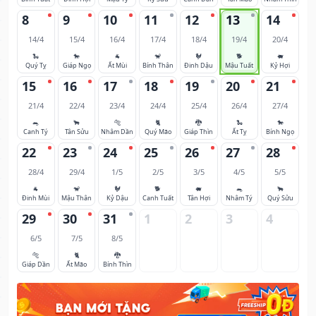
8
9
10
11
12
13
14
14/4
15/4
16/4
17/4
18/4
19/4
20/4
🐍
🐎
🐐
🐒
🐓
🐕
🐖
Quý Tỵ
Giáp Ngọ
Ất Mùi
Bính Thân
Đinh Dậu
Mậu Tuất
Kỷ Hợi
15
16
17
18
19
20
21
21/4
22/4
23/4
24/4
25/4
26/4
27/4
🐀
🐂
🐅
🐈
🐉
🐍
🐎
Canh Tý
Tân Sửu
Nhâm Dần
Quý Mão
Giáp Thìn
Ất Tỵ
Bính Ngọ
22
23
24
25
26
27
28
28/4
29/4
1/5
2/5
3/5
4/5
5/5
🐐
🐒
🐓
🐕
🐖
🐀
🐂
Đinh Mùi
Mậu Thân
Kỷ Dậu
Canh Tuất
Tân Hợi
Nhâm Tý
Quý Sửu
29
30
31
1
2
3
4
6/5
7/5
8/5
🐅
🐈
🐉
Giáp Dần
Ất Mão
Bính Thìn