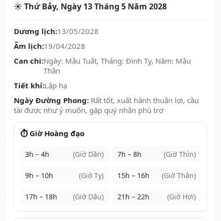
☀️ Thứ Bảy, Ngày 13 Tháng 5 Năm 2028
Dương lịch:
13/05/2028
Âm lịch:
19/04/2028
Can chi:
Ngày: Mậu Tuất, Tháng: Đinh Tỵ, Năm: Mậu
Thân
Tiết khí:
Lập hạ
Ngày Đường Phong:
Rất tốt, xuất hành thuận lợi, cầu
tài được như ý muốn, gặp quý nhân phù trợ
⏱️ Giờ Hoàng đạo
3h – 4h
(Giờ Dần)
7h – 8h
(Giờ Thìn)
9h – 10h
(Giờ Tỵ)
15h – 16h
(Giờ Thân)
17h – 18h
(Giờ Dậu)
21h – 22h
(Giờ Hợi)