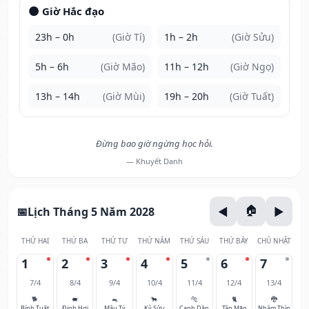
🌑 Giờ Hắc đạo
23h – 0h
(Giờ Tí)
1h – 2h
(Giờ Sửu)
5h – 6h
(Giờ Mão)
11h – 12h
(Giờ Ngọ)
13h – 14h
(Giờ Mùi)
19h – 20h
(Giờ Tuất)
Đừng bao giờ ngừng học hỏi.
— Khuyết Danh
Lịch Tháng 5 Năm 2028
THỨ HAI
THỨ BA
THỨ TƯ
THỨ NĂM
THỨ SÁU
THỨ BẢY
CHỦ NHẬT
1
2
3
4
5
6
7
7/4
8/4
9/4
10/4
11/4
12/4
13/4
🐕
🐖
🐀
🐂
🐅
🐈
🐉
Bính Tuất
Đinh Hợi
Mậu Tý
Kỷ Sửu
Canh Dần
Tân Mão
Nhâm Thìn