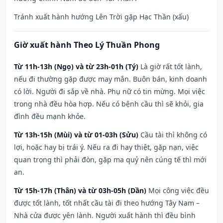
Tránh xuất hành hướng Lên Trời gặp Hạc Thần (xấu)
Giờ xuất hành Theo Lý Thuần Phong
Từ 11h-13h (Ngọ) và từ 23h-01h (Tý)
Là giờ rất tốt lành,
nếu đi thường gặp được may mắn. Buôn bán, kinh doanh
có lời. Người đi sắp về nhà. Phụ nữ có tin mừng. Mọi việc
trong nhà đều hòa hợp. Nếu có bệnh cầu thì sẽ khỏi, gia
đình đều mạnh khỏe.
Từ 13h-15h (Mùi) và từ 01-03h (Sửu)
Cầu tài thì không có
lợi, hoặc hay bị trái ý. Nếu ra đi hay thiệt, gặp nạn, việc
quan trọng thì phải đòn, gặp ma quỷ nên cúng tế thì mới
an.
Từ 15h-17h (Thân) và từ 03h-05h (Dần)
Mọi công việc đều
được tốt lành, tốt nhất cầu tài đi theo hướng Tây Nam –
Nhà cửa được yên lành. Người xuất hành thì đều bình