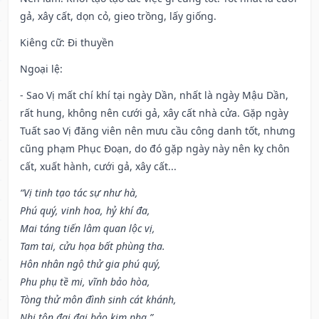
gả, xây cất, dọn cỏ, gieo trồng, lấy giống.
Kiêng cữ
: Đi thuyền
Ngoại lệ
:
- Sao Vị mất chí khí tại ngày Dần, nhất là ngày Mậu Dần,
rất hung, không nên cưới gả, xây cất nhà cửa. Gặp ngày
Tuất sao Vị đăng viên nên mưu cầu công danh tốt, nhưng
cũng phạm Phục Đoạn, do đó gặp ngày này nên kỵ chôn
cất, xuất hành, cưới gả, xây cất...
“Vị tinh tạo tác sự như hà,
Phú quý, vinh hoa, hỷ khí đa,
Mai táng tiến lâm quan lộc vị,
Tam tai, cửu họa bất phùng tha.
Hôn nhân ngộ thử gia phú quý,
Phu phụ tề mi, vĩnh bảo hòa,
Tòng thử môn đình sinh cát khánh,
Nhi tôn đại đại bảo kim pha.”