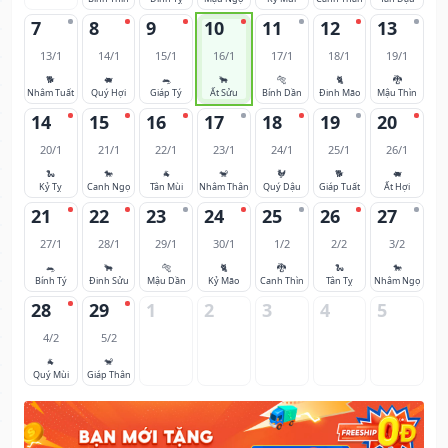
7
8
9
10
11
12
13
13/1
14/1
15/1
16/1
17/1
18/1
19/1
🐕
🐖
🐀
🐂
🐅
🐈
🐉
Nhâm Tuất
Quý Hợi
Giáp Tý
Ất Sửu
Bính Dần
Đinh Mão
Mậu Thìn
14
15
16
17
18
19
20
20/1
21/1
22/1
23/1
24/1
25/1
26/1
🐍
🐎
🐐
🐒
🐓
🐕
🐖
Kỷ Tỵ
Canh Ngọ
Tân Mùi
Nhâm Thân
Quý Dậu
Giáp Tuất
Ất Hợi
21
22
23
24
25
26
27
27/1
28/1
29/1
30/1
1/2
2/2
3/2
🐀
🐂
🐅
🐈
🐉
🐍
🐎
Bính Tý
Đinh Sửu
Mậu Dần
Kỷ Mão
Canh Thìn
Tân Tỵ
Nhâm Ngọ
28
29
1
2
3
4
5
4/2
5/2
🐐
🐒
Quý Mùi
Giáp Thân