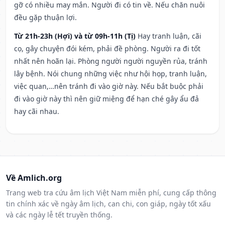
gỡ có nhiều may mắn. Người đi có tin về. Nếu chăn nuôi
đều gặp thuận lợi.
Từ 21h-23h (Hợi) và từ 09h-11h (Tị)
Hay tranh luận, cãi
cọ, gây chuyện đói kém, phải đề phòng. Người ra đi tốt
nhất nên hoãn lại. Phòng người người nguyền rủa, tránh
lây bệnh. Nói chung những việc như hội họp, tranh luận,
việc quan,…nên tránh đi vào giờ này. Nếu bắt buộc phải
đi vào giờ này thì nên giữ miệng để hạn ché gây ẩu đả
hay cãi nhau.
Về Amlich.org
Trang web tra cứu âm lịch Việt Nam miễn phí, cung cấp thông
tin chính xác về ngày âm lịch, can chi, con giáp, ngày tốt xấu
và các ngày lễ tết truyền thống.