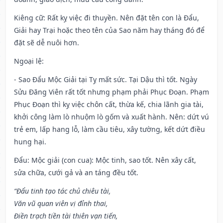
Kiêng cữ
: Rất kỵ việc đi thuyền. Nên đặt tên con là Đẩu,
Giải hay Trại hoặc theo tên của Sao năm hay tháng đó để
đặt sẽ dễ nuôi hơn.
Ngoại lệ
:
- Sao Đẩu Mộc Giải tại Tỵ mất sức. Tại Dậu thì tốt. Ngày
Sửu Đăng Viên rất tốt nhưng phạm phải Phục Đoạn. Phạm
Phục Đoạn thì kỵ việc chôn cất, thừa kế, chia lãnh gia tài,
khởi công làm lò nhuộm lò gốm và xuất hành. Nên: dứt vú
trẻ em, lấp hang lỗ, làm cầu tiêu, xây tường, kết dứt điều
hung hại.
Đẩu: Mộc giải (con cua): Mộc tinh, sao tốt. Nên xây cất,
sửa chữa, cưới gả và an táng đều tốt.
“Đẩu tinh tạo tác chủ chiêu tài,
Văn vũ quan viên vị đỉnh thai,
Điền trạch tiền tài thiên vạn tiến,