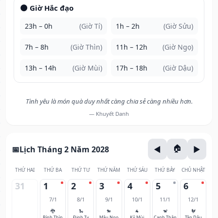
🌑 Giờ Hắc đạo
23h – 0h
(Giờ Tí)
1h – 2h
(Giờ Sửu)
7h – 8h
(Giờ Thìn)
11h – 12h
(Giờ Ngọ)
13h – 14h
(Giờ Mùi)
17h – 18h
(Giờ Dậu)
Tình yêu là món quà duy nhất càng chia sẻ càng nhiều hơn.
— Khuyết Danh
Lịch Tháng 2 Năm 2028
THỨ HAI
THỨ BA
THỨ TƯ
THỨ NĂM
THỨ SÁU
THỨ BẢY
CHỦ NHẬT
31
1
2
3
4
5
6
7/1
8/1
9/1
10/1
11/1
12/1
🐉
🐍
🐎
🐐
🐒
🐓
Bính Thìn
Đinh Tỵ
Mậu Ngọ
Kỷ Mùi
Canh Thân
Tân Dậu