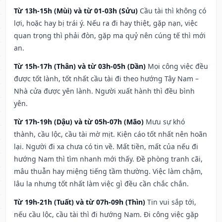
Từ 13h-15h (Mùi) và từ 01-03h (Sửu)
Cầu tài thì không có
lợi, hoặc hay bị trái ý. Nếu ra đi hay thiệt, gặp nạn, việc
quan trọng thì phải đòn, gặp ma quỷ nên cúng tế thì mới
an.
Từ 15h-17h (Thân) và từ 03h-05h (Dần)
Mọi công việc đều
được tốt lành, tốt nhất cầu tài đi theo hướng Tây Nam –
Nhà cửa được yên lành. Người xuất hành thì đều bình
yên.
Từ 17h-19h (Dậu) và từ 05h-07h (Mão)
Mưu sự khó
thành, cầu lộc, cầu tài mờ mịt. Kiện cáo tốt nhất nên hoãn
lại. Người đi xa chưa có tin về. Mất tiền, mất của nếu đi
hướng Nam thì tìm nhanh mới thấy. Đề phòng tranh cãi,
mâu thuẫn hay miệng tiếng tầm thường. Việc làm chậm,
lâu la nhưng tốt nhất làm việc gì đều cần chắc chắn.
Từ 19h-21h (Tuất) và từ 07h-09h (Thìn)
Tin vui sắp tới,
nếu cầu lộc, cầu tài thì đi hướng Nam. Đi công việc gặp