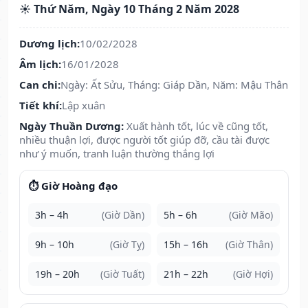
☀️ Thứ Năm, Ngày 10 Tháng 2 Năm 2028
Dương lịch:
10/02/2028
Âm lịch:
16/01/2028
Can chi:
Ngày: Ất Sửu, Tháng: Giáp Dần, Năm: Mậu Thân
Tiết khí:
Lập xuân
Ngày Thuần Dương:
Xuất hành tốt, lúc về cũng tốt,
nhiều thuận lợi, được người tốt giúp đỡ, cầu tài được
như ý muốn, tranh luận thường thắng lợi
⏱️ Giờ Hoàng đạo
3h – 4h
(Giờ Dần)
5h – 6h
(Giờ Mão)
9h – 10h
(Giờ Tỵ)
15h – 16h
(Giờ Thân)
19h – 20h
(Giờ Tuất)
21h – 22h
(Giờ Hợi)