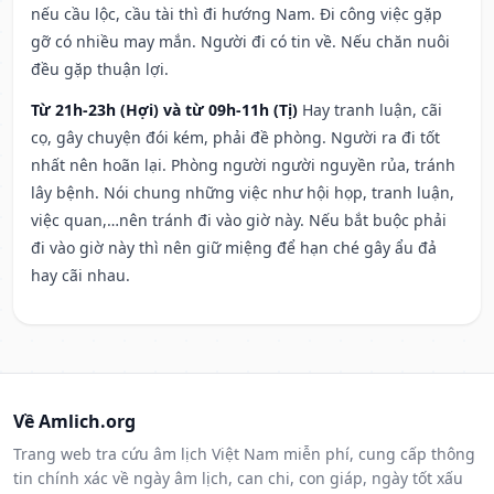
nếu cầu lộc, cầu tài thì đi hướng Nam. Đi công việc gặp
gỡ có nhiều may mắn. Người đi có tin về. Nếu chăn nuôi
đều gặp thuận lợi.
Từ 21h-23h (Hợi) và từ 09h-11h (Tị)
Hay tranh luận, cãi
cọ, gây chuyện đói kém, phải đề phòng. Người ra đi tốt
nhất nên hoãn lại. Phòng người người nguyền rủa, tránh
lây bệnh. Nói chung những việc như hội họp, tranh luận,
việc quan,…nên tránh đi vào giờ này. Nếu bắt buộc phải
đi vào giờ này thì nên giữ miệng để hạn ché gây ẩu đả
hay cãi nhau.
Về Amlich.org
Trang web tra cứu âm lịch Việt Nam miễn phí, cung cấp thông
tin chính xác về ngày âm lịch, can chi, con giáp, ngày tốt xấu