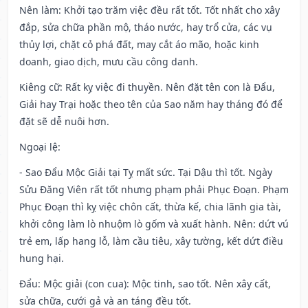
Nên làm
: Khởi tạo trăm việc đều rất tốt. Tốt nhất cho xây
đắp, sửa chữa phần mộ, tháo nước, hay trổ cửa, các vụ
thủy lợi, chặt cỏ phá đất, may cắt áo mão, hoặc kinh
doanh, giao dịch, mưu cầu công danh.
Kiêng cữ
: Rất kỵ việc đi thuyền. Nên đặt tên con là Đẩu,
Giải hay Trại hoặc theo tên của Sao năm hay tháng đó để
đặt sẽ dễ nuôi hơn.
Ngoại lệ
:
- Sao Đẩu Mộc Giải tại Tỵ mất sức. Tại Dậu thì tốt. Ngày
Sửu Đăng Viên rất tốt nhưng phạm phải Phục Đoạn. Phạm
Phục Đoạn thì kỵ việc chôn cất, thừa kế, chia lãnh gia tài,
khởi công làm lò nhuộm lò gốm và xuất hành. Nên: dứt vú
trẻ em, lấp hang lỗ, làm cầu tiêu, xây tường, kết dứt điều
hung hại.
Đẩu: Mộc giải (con cua): Mộc tinh, sao tốt. Nên xây cất,
sửa chữa, cưới gả và an táng đều tốt.