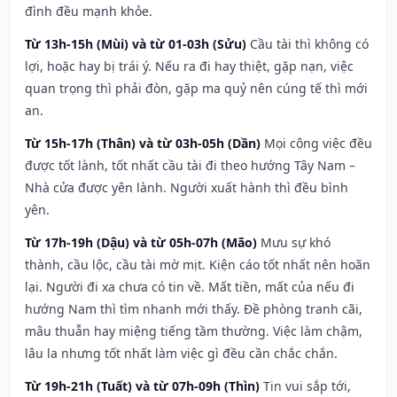
đình đều mạnh khỏe.
Từ 13h-15h (Mùi) và từ 01-03h (Sửu)
Cầu tài thì không có
lợi, hoặc hay bị trái ý. Nếu ra đi hay thiệt, gặp nạn, việc
quan trọng thì phải đòn, gặp ma quỷ nên cúng tế thì mới
an.
Từ 15h-17h (Thân) và từ 03h-05h (Dần)
Mọi công việc đều
được tốt lành, tốt nhất cầu tài đi theo hướng Tây Nam –
Nhà cửa được yên lành. Người xuất hành thì đều bình
yên.
Từ 17h-19h (Dậu) và từ 05h-07h (Mão)
Mưu sự khó
thành, cầu lộc, cầu tài mờ mịt. Kiện cáo tốt nhất nên hoãn
lại. Người đi xa chưa có tin về. Mất tiền, mất của nếu đi
hướng Nam thì tìm nhanh mới thấy. Đề phòng tranh cãi,
mâu thuẫn hay miệng tiếng tầm thường. Việc làm chậm,
lâu la nhưng tốt nhất làm việc gì đều cần chắc chắn.
Từ 19h-21h (Tuất) và từ 07h-09h (Thìn)
Tin vui sắp tới,