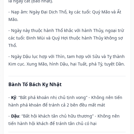
là ngày cát (bảo nhật).
- Nạp âm: Ngày Đại Dịch Thổ, kỵ các tuổi: Quý Mão và Ất
Mão.
- Ngày này thuộc hành Thổ khắc với hành Thủy, ngoại trừ
các tuổi: Đinh Mùi và Quý Hợi thuộc hành Thủy không sợ
Thổ.
- Ngày Dậu lục hợp với Thìn, tam hợp với Sửu và Tỵ thành
Kim cục. Xung Mão, hình Dậu, hại Tuất, phá Tý, tuyệt Dần.
Bành Tổ Bách Kỵ Nhật
-
Kỷ
: “Bất phá khoán nhị chủ tịnh vong” - Không nên tiến
hành phá khoán để tránh cả 2 bên đều mất mát
-
Dậu
: “Bất hội khách tân chủ hữu thương” - Không nên
tiến hành hội khách để tránh tân chủ có hại