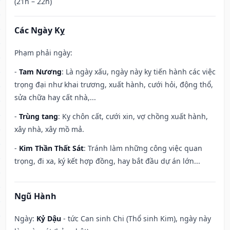
(21h – 22h)
Các Ngày Kỵ
Phạm phải ngày:
-
Tam Nương
: Là ngày xấu, ngày này kỵ tiến hành các việc
trọng đại như khai trương, xuất hành, cưới hỏi, động thổ,
sửa chữa hay cất nhà,...
-
Trùng tang
: Kỵ chôn cất, cưới xin, vợ chồng xuất hành,
xây nhà, xây mồ mả.
-
Kim Thần Thất Sát
: Tránh làm những công việc quan
trọng, đi xa, ký kết hợp đồng, hay bắt đầu dự án lớn...
Ngũ Hành
Ngày:
Kỷ Dậu
- tức Can sinh Chi (Thổ sinh Kim), ngày này