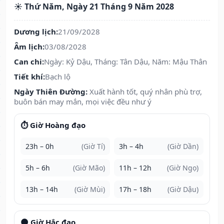
☀️ Thứ Năm, Ngày 21 Tháng 9 Năm 2028
Dương lịch:
21/09/2028
Âm lịch:
03/08/2028
Can chi:
Ngày: Kỷ Dậu, Tháng: Tân Dậu, Năm: Mậu Thân
Tiết khí:
Bạch lộ
Ngày Thiên Đường:
Xuất hành tốt, quý nhân phù trợ,
buôn bán may mắn, mọi việc đều như ý
⏱️ Giờ Hoàng đạo
23h – 0h
(Giờ Tí)
3h – 4h
(Giờ Dần)
5h – 6h
(Giờ Mão)
11h – 12h
(Giờ Ngọ)
13h – 14h
(Giờ Mùi)
17h – 18h
(Giờ Dậu)
🌑 Giờ Hắc đạo