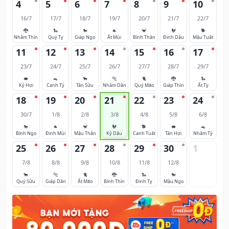
4
5
6
7
8
9
10
16/7
17/7
18/7
19/7
20/7
21/7
22/7
🐉
🐍
🐎
🐐
🐒
🐓
🐕
Nhâm Thìn
Quý Tỵ
Giáp Ngọ
Ất Mùi
Bính Thân
Đinh Dậu
Mậu Tuất
11
12
13
14
15
16
17
23/7
24/7
25/7
26/7
27/7
28/7
29/7
🐖
🐀
🐂
🐅
🐈
🐉
🐍
Kỷ Hợi
Canh Tý
Tân Sửu
Nhâm Dần
Quý Mão
Giáp Thìn
Ất Tỵ
18
19
20
21
22
23
24
30/7
1/8
2/8
3/8
4/8
5/8
6/8
🐎
🐐
🐒
🐓
🐕
🐖
🐀
Bính Ngọ
Đinh Mùi
Mậu Thân
Kỷ Dậu
Canh Tuất
Tân Hợi
Nhâm Tý
25
26
27
28
29
30
1
7/8
8/8
9/8
10/8
11/8
12/8
🐂
🐅
🐈
🐉
🐍
🐎
Quý Sửu
Giáp Dần
Ất Mão
Bính Thìn
Đinh Tỵ
Mậu Ngọ