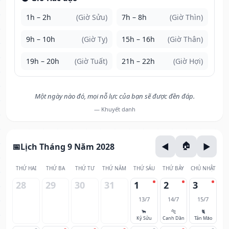
1h – 2h
(Giờ Sửu)
7h – 8h
(Giờ Thìn)
9h – 10h
(Giờ Tỵ)
15h – 16h
(Giờ Thân)
19h – 20h
(Giờ Tuất)
21h – 22h
(Giờ Hợi)
Một ngày nào đó, mọi nỗ lực của bạn sẽ được đền đáp.
— Khuyết danh
Lịch Tháng 9 Năm 2028
THỨ HAI
THỨ BA
THỨ TƯ
THỨ NĂM
THỨ SÁU
THỨ BẢY
CHỦ NHẬT
28
29
30
31
1
2
3
13/7
14/7
15/7
🐂
🐅
🐈
Kỷ Sửu
Canh Dần
Tân Mão