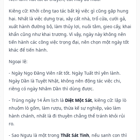
Kiêng cữ
: Khởi công tạo tác bất kỳ việc gì cũng gặp hung
hại. Nhất là việc dựng trại, xây cất nhà, trổ cửa, cưới gả,
xuất hành đường bộ, làm thủy lợi, nuôi tằm, gieo cấy, khai
khẩn cũng như khai trương. Vì vậy, ngày này không nên
tiến hành các công việc trọng đại, nên chọn một ngày tốt
khác để tiến hành.
Ngoại lệ
:
- Ngày Ngọ Đăng Viên rất tốt. Ngày Tuất thì yên lành.
Ngày Dần là Tuyệt Nhật, không nên động tác việc chi,
riêng có ngày Nhâm Dần thì dùng được.
- Trúng ngày 14 Âm lịch là
Diệt Một Sát
, kiêng cữ: lập lò
nhuộm lò gốm, làm rượu, thừa kế sự nghiệp, vào làm
hành chánh, nhất là đi thuyền chẳng thể tránh khỏi rủi
ro.
- Sao Ngưu là một trong
Thất Sát Tinh
, nếu sanh con thì