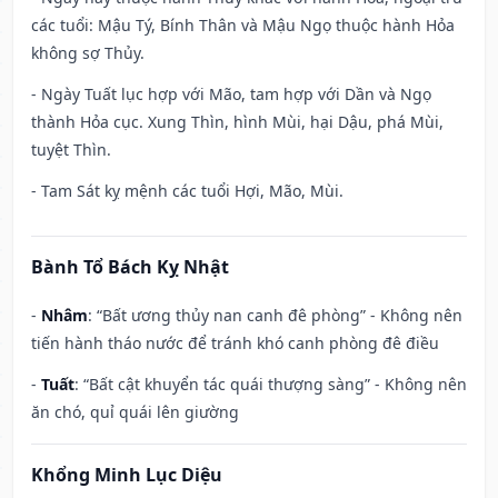
các tuổi: Mậu Tý, Bính Thân và Mậu Ngọ thuộc hành Hỏa
không sợ Thủy.
- Ngày Tuất lục hợp với Mão, tam hợp với Dần và Ngọ
thành Hỏa cục. Xung Thìn, hình Mùi, hại Dậu, phá Mùi,
tuyệt Thìn.
- Tam Sát kỵ mệnh các tuổi Hợi, Mão, Mùi.
Bành Tổ Bách Kỵ Nhật
-
Nhâm
: “Bất ương thủy nan canh đê phòng” - Không nên
tiến hành tháo nước để tránh khó canh phòng đê điều
-
Tuất
: “Bất cật khuyển tác quái thượng sàng” - Không nên
ăn chó, quỉ quái lên giường
Khổng Minh Lục Diệu