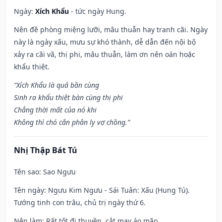
Ngày:
Xích Khẩu
- tức ngày Hung.
Nên đề phòng miệng lưỡi, mâu thuẫn hay tranh cãi. Ngày
này là ngày xấu, mưu sự khó thành, dễ dẫn đến nội bộ
xảy ra cãi vã, thị phi, mâu thuẫn, làm ơn nên oán hoặc
khẩu thiệt.
“Xích Khẩu là quả bần cùng
Sinh ra khẩu thiệt bàn cùng thị phi
Chẳng thời mất của nó khi
Không thì chó cắn phân ly vợ chồng.”
Nhị Thập Bát Tú
Tên sao
: Sao Ngưu
Tên ngày
: Ngưu Kim Ngưu - Sái Tuân: Xấu (Hung Tú).
Tướng tinh con trâu, chủ trị ngày thứ 6.
Nên làm
: Rất tốt đi thuyền, cắt may áo mão.