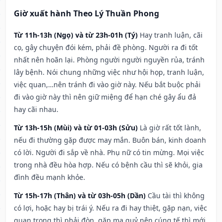
Giờ xuất hành Theo Lý Thuần Phong
Từ 11h-13h (Ngọ) và từ 23h-01h (Tý)
Hay tranh luận, cãi
cọ, gây chuyện đói kém, phải đề phòng. Người ra đi tốt
nhất nên hoãn lại. Phòng người người nguyền rủa, tránh
lây bệnh. Nói chung những việc như hội họp, tranh luận,
việc quan,…nên tránh đi vào giờ này. Nếu bắt buộc phải
đi vào giờ này thì nên giữ miệng để hạn ché gây ẩu đả
hay cãi nhau.
Từ 13h-15h (Mùi) và từ 01-03h (Sửu)
Là giờ rất tốt lành,
nếu đi thường gặp được may mắn. Buôn bán, kinh doanh
có lời. Người đi sắp về nhà. Phụ nữ có tin mừng. Mọi việc
trong nhà đều hòa hợp. Nếu có bệnh cầu thì sẽ khỏi, gia
đình đều mạnh khỏe.
Từ 15h-17h (Thân) và từ 03h-05h (Dần)
Cầu tài thì không
có lợi, hoặc hay bị trái ý. Nếu ra đi hay thiệt, gặp nạn, việc
quan trọng thì phải đòn, gặp ma quỷ nên cúng tế thì mới