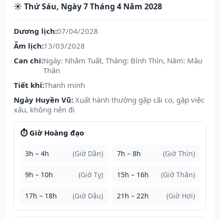
☀️ Thứ Sáu, Ngày 7 Tháng 4 Năm 2028
Dương lịch:
07/04/2028
Âm lịch:
13/03/2028
Can chi:
Ngày: Nhâm Tuất, Tháng: Bính Thìn, Năm: Mậu
Thân
Tiết khí:
Thanh minh
Ngày Huyền Vũ:
Xuất hành thường gặp cãi cọ, gặp việc
xấu, không nên đi
⏱️ Giờ Hoàng đạo
3h – 4h
(Giờ Dần)
7h – 8h
(Giờ Thìn)
9h – 10h
(Giờ Tỵ)
15h – 16h
(Giờ Thân)
17h – 18h
(Giờ Dậu)
21h – 22h
(Giờ Hợi)