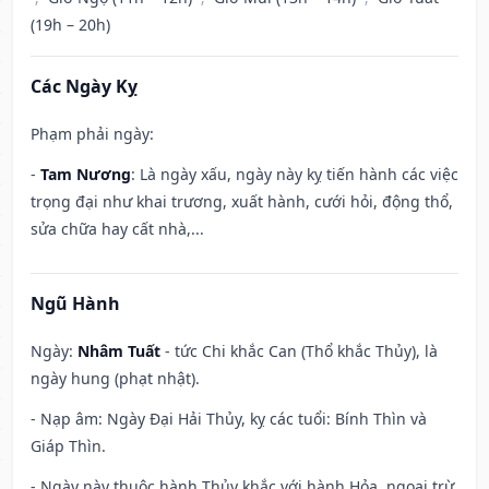
(19h – 20h)
Các Ngày Kỵ
Phạm phải ngày:
-
Tam Nương
: Là ngày xấu, ngày này kỵ tiến hành các việc
trọng đại như khai trương, xuất hành, cưới hỏi, động thổ,
sửa chữa hay cất nhà,...
Ngũ Hành
Ngày:
Nhâm Tuất
- tức Chi khắc Can (Thổ khắc Thủy), là
ngày hung (phạt nhật).
- Nạp âm: Ngày Đại Hải Thủy, kỵ các tuổi: Bính Thìn và
Giáp Thìn.
- Ngày này thuộc hành Thủy khắc với hành Hỏa, ngoại trừ