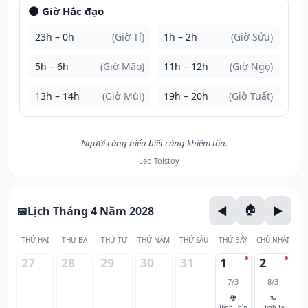
🌑 Giờ Hắc đạo
23h – 0h
(Giờ Tí)
1h – 2h
(Giờ Sửu)
5h – 6h
(Giờ Mão)
11h – 12h
(Giờ Ngọ)
13h – 14h
(Giờ Mùi)
19h – 20h
(Giờ Tuất)
Người càng hiểu biết càng khiêm tốn.
— Leo Tolstoy
Lịch Tháng 4 Năm 2028
THỨ HAI
THỨ BA
THỨ TƯ
THỨ NĂM
THỨ SÁU
THỨ BẢY
CHỦ NHẬT
27
28
29
30
31
1
2
7/3
8/3
🐉
🐍
Bính Thìn
Đinh Tỵ