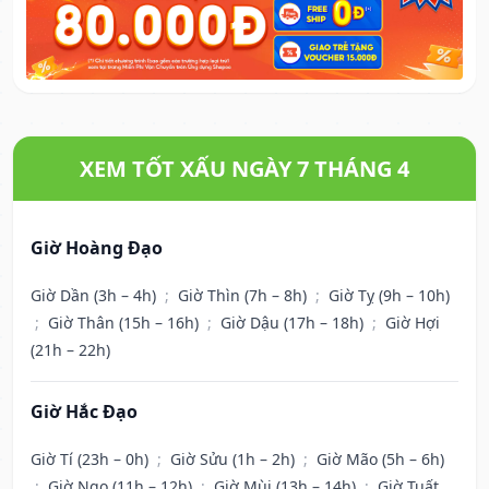
XEM TỐT XẤU NGÀY 7 THÁNG 4
Giờ Hoàng Đạo
Giờ Dần (3h – 4h)
;
Giờ Thìn (7h – 8h)
;
Giờ Tỵ (9h – 10h)
;
Giờ Thân (15h – 16h)
;
Giờ Dậu (17h – 18h)
;
Giờ Hợi
(21h – 22h)
Giờ Hắc Đạo
Giờ Tí (23h – 0h)
;
Giờ Sửu (1h – 2h)
;
Giờ Mão (5h – 6h)
;
Giờ Ngọ (11h – 12h)
;
Giờ Mùi (13h – 14h)
;
Giờ Tuất