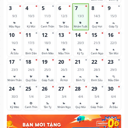
3
4
5
6
7
8
9
9/3
10/3
11/3
12/3
13/3
14/3
15/3
🐎
🐐
🐒
🐓
🐕
🐖
🐀
Mậu Ngọ
Kỷ Mùi
Canh Thân
Tân Dậu
Nhâm Tuất
Quý Hợi
Giáp Tý
10
11
12
13
14
15
16
16/3
17/3
18/3
19/3
20/3
21/3
22/3
🐂
🐅
🐈
🐉
🐍
🐎
🐐
Ất Sửu
Bính Dần
Đinh Mão
Mậu Thìn
Kỷ Tỵ
Canh Ngọ
Tân Mùi
17
18
19
20
21
22
23
23/3
24/3
25/3
26/3
27/3
28/3
29/3
🐒
🐓
🐕
🐖
🐀
🐂
🐅
Nhâm Thân
Quý Dậu
Giáp Tuất
Ất Hợi
Bính Tý
Đinh Sửu
Mậu Dần
24
25
26
27
28
29
30
30/3
1/4
2/4
3/4
4/4
5/4
6/4
🐈
🐉
🐍
🐎
🐐
🐒
🐓
Kỷ Mão
Canh Thìn
Tân Tỵ
Nhâm Ngọ
Quý Mùi
Giáp Thân
Ất Dậu