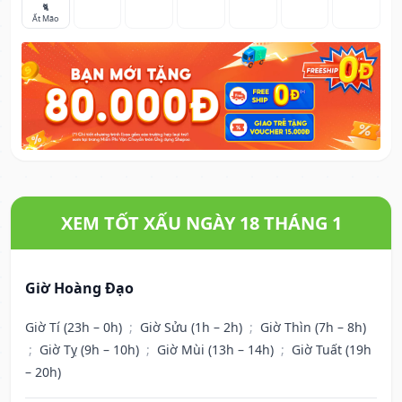
🐈
Ất Mão
XEM TỐT XẤU NGÀY 18 THÁNG 1
Giờ Hoàng Đạo
Giờ Tí (23h – 0h)
;
Giờ Sửu (1h – 2h)
;
Giờ Thìn (7h – 8h)
;
Giờ Tỵ (9h – 10h)
;
Giờ Mùi (13h – 14h)
;
Giờ Tuất (19h
– 20h)