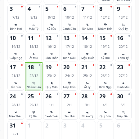
3
4
5
6
7
8
9
7/12
8/12
9/12
10/12
11/12
12/12
13/12
🐖
🐀
🐂
🐅
🐈
🐉
🐍
Đinh Hợi
Mậu Tý
Kỷ Sửu
Canh Dần
Tân Mão
Nhâm Thìn
Quý Tỵ
10
11
12
13
14
15
16
14/12
15/12
16/12
17/12
18/12
19/12
20/12
🐎
🐐
🐒
🐓
🐕
🐖
🐀
Giáp Ngọ
Ất Mùi
Bính Thân
Đinh Dậu
Mậu Tuất
Kỷ Hợi
Canh Tý
17
18
19
20
21
22
23
21/12
22/12
23/12
24/12
25/12
26/12
27/12
🐂
🐅
🐈
🐉
🐍
🐎
🐐
Tân Sửu
Nhâm Dần
Quý Mão
Giáp Thìn
Ất Tỵ
Bính Ngọ
Đinh Mùi
24
25
26
27
28
29
30
28/12
29/12
1/1
2/1
3/1
4/1
5/1
🐒
🐓
🐕
🐖
🐀
🐂
🐅
Mậu Thân
Kỷ Dậu
Canh Tuất
Tân Hợi
Nhâm Tý
Quý Sửu
Giáp Dần
31
1
2
3
4
5
6
6/1