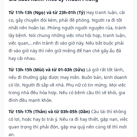
Từ 11h-13h (Ngọ) và từ 23h-01h (Tý)
Hay tranh luận, cãi
cọ, gây chuyện đói kém, phải đề phòng. Người ra đi tốt
nhất nên hoãn lại. Phòng người người nguyền rủa, tránh
lây bệnh. Nói chung những việc như hội họp, tranh luận,
việc quan,…nên tránh đi vào giờ này. Nếu bắt buộc phải
đi vào giờ này thì nên giữ miệng để hạn ché gây ẩu đả
hay cãi nhau.
Từ 13h-15h (Mùi) và từ 01-03h (Sửu)
Là giờ rất tốt lành,
nếu đi thường gặp được may mắn. Buôn bán, kinh doanh
có lời. Người đi sắp về nhà. Phụ nữ có tin mừng. Mọi việc
trong nhà đều hòa hợp. Nếu có bệnh cầu thì sẽ khỏi, gia
đình đều mạnh khỏe.
Từ 15h-17h (Thân) và từ 03h-05h (Dần)
Cầu tài thì không
có lợi, hoặc hay bị trái ý. Nếu ra đi hay thiệt, gặp nạn, việc
quan trọng thì phải đòn, gặp ma quỷ nên cúng tế thì mới
an.