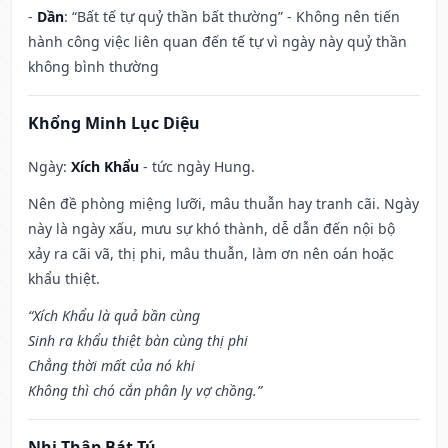
-
Dần
: “Bất tế tự quỷ thần bất thường” - Không nên tiến
hành công việc liên quan đến tế tự vì ngày này quỷ thần
không bình thường
Khổng Minh Lục Diệu
Ngày:
Xích Khẩu
- tức ngày Hung.
Nên đề phòng miệng lưỡi, mâu thuẫn hay tranh cãi. Ngày
này là ngày xấu, mưu sự khó thành, dễ dẫn đến nội bộ
xảy ra cãi vã, thị phi, mâu thuẫn, làm ơn nên oán hoặc
khẩu thiệt.
“Xích Khẩu là quả bần cùng
Sinh ra khẩu thiệt bàn cùng thị phi
Chẳng thời mất của nó khi
Không thì chó cắn phân ly vợ chồng.”
Nhị Thập Bát Tú