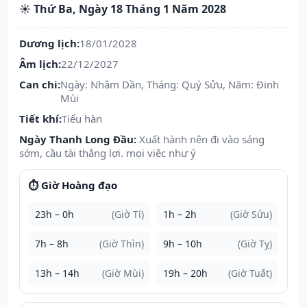
☀️ Thứ Ba, Ngày 18 Tháng 1 Năm 2028
Dương lịch:
18/01/2028
Âm lịch:
22/12/2027
Can chi:
Ngày: Nhâm Dần, Tháng: Quý Sửu, Năm: Đinh
Mùi
Tiết khí:
Tiểu hàn
Ngày Thanh Long Đầu:
Xuất hành nên đi vào sáng
sớm, cầu tài thắng lợi. mọi việc như ý
⏱️ Giờ Hoàng đạo
23h – 0h
(Giờ Tí)
1h – 2h
(Giờ Sửu)
7h – 8h
(Giờ Thìn)
9h – 10h
(Giờ Tỵ)
13h – 14h
(Giờ Mùi)
19h – 20h
(Giờ Tuất)