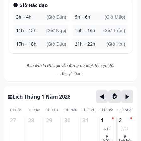
🌑 Giờ Hắc đạo
3h – 4h
(Giờ Dần)
5h – 6h
(Giờ Mão)
11h – 12h
(Giờ Ngọ)
15h – 16h
(Giờ Thân)
17h – 18h
(Giờ Dậu)
21h – 22h
(Giờ Hợi)
Bản lĩnh là khi bạn vẫn đứng dù mọi thứ sụp đổ.
— Khuyết Danh
Lịch Tháng 1 Năm 2028
THỨ HAI
THỨ BA
THỨ TƯ
THỨ NĂM
THỨ SÁU
THỨ BẢY
CHỦ NHẬT
27
28
29
30
31
1
2
5/12
6/12
🐓
🐕
Ất Dậu
Bính Tuất