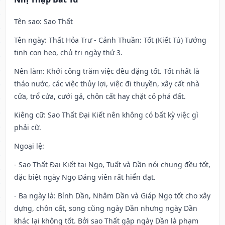
Tên sao
: Sao Thất
Tên ngày
: Thất Hỏa Trư - Cảnh Thuần: Tốt (Kiết Tú) Tướng
tinh con heo, chủ trị ngày thứ 3.
Nên làm
: Khởi công trăm việc đều đặng tốt. Tốt nhất là
tháo nước, các việc thủy lợi, việc đi thuyền, xây cất nhà
cửa, trổ cửa, cưới gả, chôn cất hay chặt cỏ phá đất.
Kiêng cữ
: Sao Thất Đại Kiết nên không có bất kỳ việc gì
phải cữ.
Ngoại lệ
:
- Sao Thất Đại Kiết tại Ngọ, Tuất và Dần nói chung đều tốt,
đặc biệt ngày Ngọ Đăng viên rất hiển đạt.
- Ba ngày là: Bính Dần, Nhâm Dần và Giáp Ngọ tốt cho xây
dựng, chôn cất, song cũng ngày Dần nhưng ngày Dần
khác lại không tốt. Bởi sao Thất gặp ngày Dần là phạm