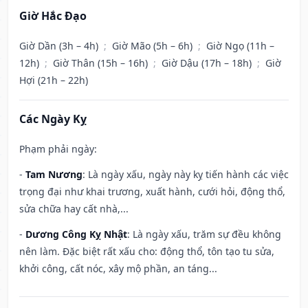
Giờ Hắc Đạo
Giờ Dần (3h – 4h)
;
Giờ Mão (5h – 6h)
;
Giờ Ngọ (11h –
12h)
;
Giờ Thân (15h – 16h)
;
Giờ Dậu (17h – 18h)
;
Giờ
Hợi (21h – 22h)
Các Ngày Kỵ
Phạm phải ngày:
-
Tam Nương
: Là ngày xấu, ngày này kỵ tiến hành các việc
trọng đại như khai trương, xuất hành, cưới hỏi, động thổ,
sửa chữa hay cất nhà,...
-
Dương Công Kỵ Nhật
: Là ngày xấu, trăm sự đều không
nên làm. Đặc biệt rất xấu cho: động thổ, tôn tạo tu sửa,
khởi công, cất nóc, xây mộ phần, an táng...