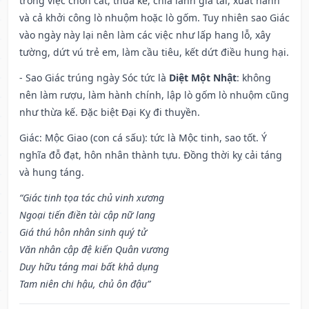
trong việc chôn cất, thừa kế, chia lãnh gia tài, xuất hành
và cả khởi công lò nhuộm hoặc lò gốm. Tuy nhiên sao Giác
vào ngày này lại nên làm các việc như lấp hang lỗ, xây
tường, dứt vú trẻ em, làm cầu tiêu, kết dứt điều hung hại.
- Sao Giác trúng ngày Sóc tức là
Diệt Một Nhật
: không
nên làm rượu, làm hành chính, lập lò gốm lò nhuộm cũng
như thừa kế. Đặc biệt Đại Kỵ đi thuyền.
Giác: Mộc Giao (con cá sấu): tức là Mộc tinh, sao tốt. Ý
nghĩa đỗ đạt, hôn nhân thành tựu. Đồng thời kỵ cải táng
và hung táng.
“Giác tinh tọa tác chủ vinh xương
Ngoại tiến điền tài cập nữ lang
Giá thú hôn nhân sinh quý tử
Văn nhân cập đệ kiến Quân vương
Duy hữu táng mai bất khả dụng
Tam niên chi hậu, chủ ôn đậu”