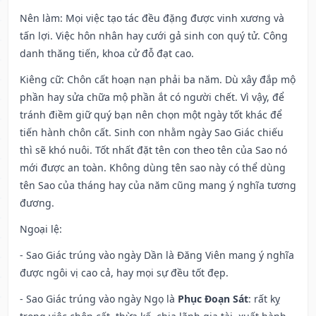
Nên làm
: Mọi việc tạo tác đều đặng được vinh xương và
tấn lợi. Việc hôn nhân hay cưới gả sinh con quý tử. Công
danh thăng tiến, khoa cử đỗ đạt cao.
Kiêng cữ
: Chôn cất hoạn nạn phải ba năm. Dù xây đắp mộ
phần hay sửa chữa mộ phần ắt có người chết. Vì vậy, để
tránh điềm giữ quý bạn nên chọn một ngày tốt khác để
tiến hành chôn cất. Sinh con nhằm ngày Sao Giác chiếu
thì sẽ khó nuôi. Tốt nhất đặt tên con theo tên của Sao nó
mới được an toàn. Không dùng tên sao này có thể dùng
tên Sao của tháng hay của năm cũng mang ý nghĩa tương
đương.
Ngoại lệ
:
- Sao Giác trúng vào ngày Dần là Đăng Viên mang ý nghĩa
được ngôi vị cao cả, hay mọi sự đều tốt đẹp.
- Sao Giác trúng vào ngày Ngọ là
Phục Đoạn Sát
: rất kỵ