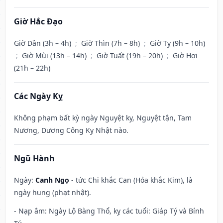
Giờ Hắc Đạo
Giờ Dần (3h – 4h)
;
Giờ Thìn (7h – 8h)
;
Giờ Tỵ (9h – 10h)
;
Giờ Mùi (13h – 14h)
;
Giờ Tuất (19h – 20h)
;
Giờ Hợi
(21h – 22h)
Các Ngày Kỵ
Không phạm bất kỳ ngày Nguyệt kỵ, Nguyệt tận, Tam
Nương, Dương Công Kỵ Nhật nào.
Ngũ Hành
Ngày:
Canh Ngọ
- tức Chi khắc Can (Hỏa khắc Kim), là
ngày hung (phạt nhật).
- Nạp âm: Ngày Lộ Bàng Thổ, kỵ các tuổi: Giáp Tý và Bính