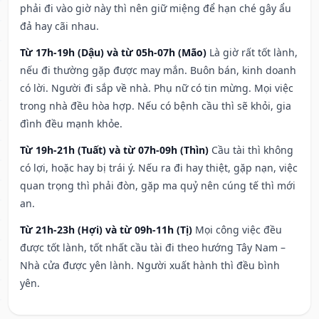
phải đi vào giờ này thì nên giữ miệng để hạn ché gây ẩu
đả hay cãi nhau.
Từ 17h-19h (Dậu) và từ 05h-07h (Mão)
Là giờ rất tốt lành,
nếu đi thường gặp được may mắn. Buôn bán, kinh doanh
có lời. Người đi sắp về nhà. Phụ nữ có tin mừng. Mọi việc
trong nhà đều hòa hợp. Nếu có bệnh cầu thì sẽ khỏi, gia
đình đều mạnh khỏe.
Từ 19h-21h (Tuất) và từ 07h-09h (Thìn)
Cầu tài thì không
có lợi, hoặc hay bị trái ý. Nếu ra đi hay thiệt, gặp nạn, việc
quan trọng thì phải đòn, gặp ma quỷ nên cúng tế thì mới
an.
Từ 21h-23h (Hợi) và từ 09h-11h (Tị)
Mọi công việc đều
được tốt lành, tốt nhất cầu tài đi theo hướng Tây Nam –
Nhà cửa được yên lành. Người xuất hành thì đều bình
yên.