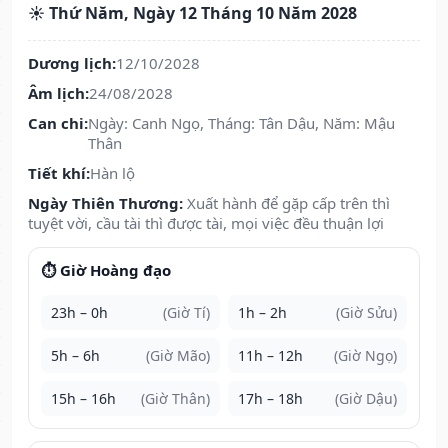
☀️ Thứ Năm, Ngày 12 Tháng 10 Năm 2028
Dương lịch:
12/10/2028
Âm lịch:
24/08/2028
Can chi:
Ngày: Canh Ngọ, Tháng: Tân Dậu, Năm: Mậu
Thân
Tiết khí:
Hàn lộ
Ngày Thiên Thương:
Xuất hành để gặp cấp trên thì
tuyệt vời, cầu tài thì được tài, mọi việc đều thuận lợi
⏱️ Giờ Hoàng đạo
23h – 0h
(Giờ Tí)
1h – 2h
(Giờ Sửu)
5h – 6h
(Giờ Mão)
11h – 12h
(Giờ Ngọ)
15h – 16h
(Giờ Thân)
17h – 18h
(Giờ Dậu)