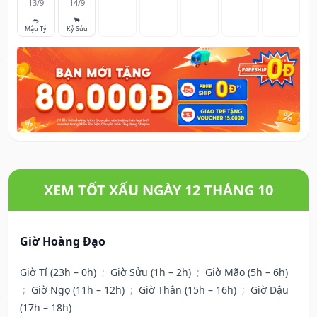
13/9
14/9
🐀
🐂
Mậu Tý
Kỷ Sửu
XEM TỐT XẤU NGÀY 12 THÁNG 10
Giờ Hoàng Đạo
Giờ Tí (23h – 0h)
;
Giờ Sửu (1h – 2h)
;
Giờ Mão (5h – 6h)
;
Giờ Ngọ (11h – 12h)
;
Giờ Thân (15h – 16h)
;
Giờ Dậu
(17h – 18h)