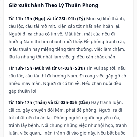
Giờ xuất hành Theo Lý Thuần Phong
Từ 11h-13h (Ngọ) và từ 23h-01h (Tý)
Mưu sự khó thành,
cầu lộc, cầu tài mờ mịt. Kiện cáo tốt nhất nên hoãn lại.
Người đi xa chưa có tin về. Mất tiền, mất của nếu đi
hướng Nam thì tìm nhanh mới thấy. Đề phòng tranh cãi,
mâu thuẫn hay miệng tiếng tầm thường. Việc làm chậm,
lâu la nhưng tốt nhất làm việc gì đều cần chắc chắn.
Từ 13h-15h (Mùi) và từ 01-03h (Sửu)
Tin vui sắp tới, nếu
cầu lộc, cầu tài thì đi hướng Nam. Đi công việc gặp gỡ có
nhiều may mắn. Người đi có tin về. Nếu chăn nuôi đều
gặp thuận lợi.
Từ 15h-17h (Thân) và từ 03h-05h (Dần)
Hay tranh luận,
cãi cọ, gây chuyện đói kém, phải đề phòng. Người ra đi
tốt nhất nên hoãn lại. Phòng người người nguyền rủa,
tránh lây bệnh. Nói chung những việc như hội họp, tranh
luận, việc quan,…nên tránh đi vào giờ này. Nếu bắt buộc