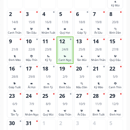
🐐
Kỷ Mùi
2
3
4
5
6
7
8
14/8
15/8
16/8
17/8
18/8
19/8
20/8
🐒
🐓
🐕
🐖
🐀
🐂
🐅
Canh Thân
Tân Dậu
Nhâm Tuất
Quý Hợi
Giáp Tý
Ất Sửu
Bính Dần
9
10
11
12
13
14
15
21/8
22/8
23/8
24/8
25/8
26/8
27/8
🐈
🐉
🐍
🐎
🐐
🐒
🐓
Đinh Mão
Mậu Thìn
Kỷ Tỵ
Canh Ngọ
Tân Mùi
Nhâm Thân
Quý Dậu
16
17
18
19
20
21
22
28/8
29/8
1/9
2/9
3/9
4/9
5/9
🐕
🐖
🐀
🐂
🐅
🐈
🐉
Giáp Tuất
Ất Hợi
Bính Tý
Đinh Sửu
Mậu Dần
Kỷ Mão
Canh Thìn
23
24
25
26
27
28
29
6/9
7/9
8/9
9/9
10/9
11/9
12/9
🐍
🐎
🐐
🐒
🐓
🐕
🐖
Tân Tỵ
Nhâm Ngọ
Quý Mùi
Giáp Thân
Ất Dậu
Bính Tuất
Đinh Hợi
30
31
1
2
3
4
5