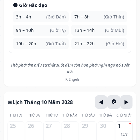
🌑 Giờ Hắc đạo
3h – 4h
(Giờ Dần)
7h – 8h
(Giờ Thìn)
9h – 10h
(Giờ Tỵ)
13h – 14h
(Giờ Mùi)
19h – 20h
(Giờ Tuất)
21h – 22h
(Giờ Hợi)
Thà phải tìm hiểu sự thật suốt đêm còn hơn phải nghi ngờ nó suốt
đời.
— F. Engels
Lịch Tháng 10 Năm 2028
THỨ HAI
THỨ BA
THỨ TƯ
THỨ NĂM
THỨ SÁU
THỨ BẢY
CHỦ NHẬT
25
26
27
28
29
30
1
13/8