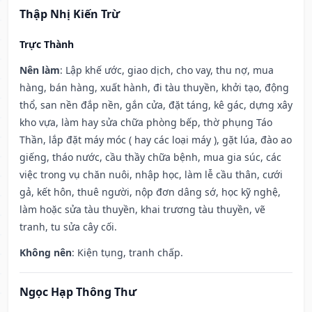
Thập Nhị Kiến Trừ
Trực Thành
Nên làm
: Lập khế ước, giao dịch, cho vay, thu nợ, mua
hàng, bán hàng, xuất hành, đi tàu thuyền, khởi tạo, động
thổ, san nền đắp nền, gắn cửa, đặt táng, kê gác, dựng xây
kho vựa, làm hay sửa chữa phòng bếp, thờ phụng Táo
Thần, lắp đặt máy móc ( hay các loại máy ), gặt lúa, đào ao
giếng, tháo nước, cầu thầy chữa bệnh, mua gia súc, các
việc trong vụ chăn nuôi, nhập học, làm lễ cầu thân, cưới
gả, kết hôn, thuê người, nộp đơn dâng sớ, học kỹ nghệ,
làm hoặc sửa tàu thuyền, khai trương tàu thuyền, vẽ
tranh, tu sửa cây cối.
Không nên
: Kiện tụng, tranh chấp.
Ngọc Hạp Thông Thư