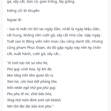
gả, xây cất, dọn cỏ, gieo trồng, lấy giống.
Kiêng cữ
: Đi thuyền
Ngoại lệ
:
- Sao Vị mất chí khí tại ngày Dần, nhất là ngày Mậu Dần,
rất hung, không nên cưới gả, xây cất nhà cửa. Gặp ngày
Tuất sao Vị đăng viên nên mưu cầu công danh tốt, nhưng
cũng phạm Phục Đoạn, do đó gặp ngày này nên kỵ chôn
cất, xuất hành, cưới gả, xây cất...
“Vị tinh tạo tác sự như hà,
Phú quý, vinh hoa, hỷ khí đa,
Mai táng tiến lâm quan lộc vị,
Tam tai, cửu họa bất phùng tha.
Hôn nhân ngộ thử gia phú quý,
Phu phụ tề mi, vĩnh bảo hòa,
Tòng thử môn đình sinh cát khánh,
Nhi tôn đại đại bảo kim pha.”