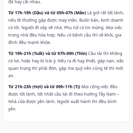
đả hay cãi nhau.
Từ 17h-19h (Dậu) và từ 05h-07h (Mão)
Là giờ rất tốt lành,
nếu đi thường gặp được may mắn. Buôn bán, kinh doanh
có lời. Người đi sắp về nhà. Phụ nữ có tin mừng. Mọi việc
trong nhà đều hòa hợp. Nếu có bệnh cầu thì sẽ khỏi, gia
đình đều mạnh khỏe.
Từ 19h-21h (Tuất) và từ 07h-09h (Thìn)
Cầu tài thì không
có lợi, hoặc hay bị trái ý. Nếu ra đi hay thiệt, gặp nạn, việc
quan trọng thì phải đòn, gặp ma quỷ nên cúng tế thì mới
an.
Từ 21h-23h (Hợi) và từ 09h-11h (Tị)
Mọi công việc đều
được tốt lành, tốt nhất cầu tài đi theo hướng Tây Nam –
Nhà cửa được yên lành. Người xuất hành thì đều bình
yên.