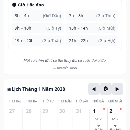
🌑 Giờ Hắc đạo
3h – 4h
(Giờ Dần)
7h – 8h
(Giờ Thìn)
9h – 10h
(Giờ Tỵ)
13h – 14h
(Giờ Mùi)
19h – 20h
(Giờ Tuất)
21h – 22h
(Giờ Hợi)
Một cái nhìn tử tế có thể thay đổi cả cuộc đời ai đó.
— Khuyết Danh
Lịch Tháng 1 Năm 2028
THỨ HAI
THỨ BA
THỨ TƯ
THỨ NĂM
THỨ SÁU
THỨ BẢY
CHỦ NHẬT
27
28
29
30
31
1
2
5/12
6/12
🐓
🐕
Ất Dậu
Bính Tuất