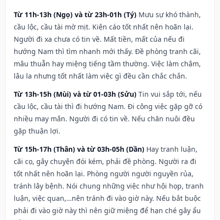
Từ 11h-13h (Ngọ) và từ 23h-01h (Tý)
Mưu sự khó thành,
cầu lộc, cầu tài mờ mịt. Kiện cáo tốt nhất nên hoãn lại.
Người đi xa chưa có tin về. Mất tiền, mất của nếu đi
hướng Nam thì tìm nhanh mới thấy. Đề phòng tranh cãi,
mâu thuẫn hay miệng tiếng tầm thường. Việc làm chậm,
lâu la nhưng tốt nhất làm việc gì đều cần chắc chắn.
Từ 13h-15h (Mùi) và từ 01-03h (Sửu)
Tin vui sắp tới, nếu
cầu lộc, cầu tài thì đi hướng Nam. Đi công việc gặp gỡ có
nhiều may mắn. Người đi có tin về. Nếu chăn nuôi đều
gặp thuận lợi.
Từ 15h-17h (Thân) và từ 03h-05h (Dần)
Hay tranh luận,
cãi cọ, gây chuyện đói kém, phải đề phòng. Người ra đi
tốt nhất nên hoãn lại. Phòng người người nguyền rủa,
tránh lây bệnh. Nói chung những việc như hội họp, tranh
luận, việc quan,…nên tránh đi vào giờ này. Nếu bắt buộc
phải đi vào giờ này thì nên giữ miệng để hạn ché gây ẩu