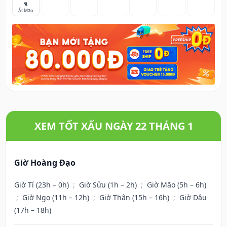
🐈
Ất Mão
XEM TỐT XẤU NGÀY 22 THÁNG 1
Giờ Hoàng Đạo
Giờ Tí (23h – 0h)
;
Giờ Sửu (1h – 2h)
;
Giờ Mão (5h – 6h)
;
Giờ Ngọ (11h – 12h)
;
Giờ Thân (15h – 16h)
;
Giờ Dậu
(17h – 18h)