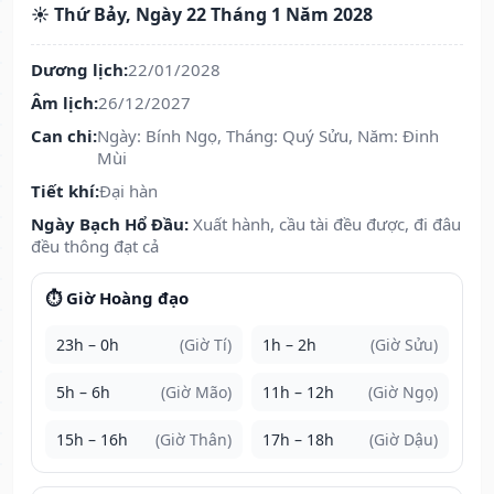
☀️ Thứ Bảy, Ngày 22 Tháng 1 Năm 2028
Dương lịch:
22/01/2028
Âm lịch:
26/12/2027
Can chi:
Ngày: Bính Ngọ, Tháng: Quý Sửu, Năm: Đinh
Mùi
Tiết khí:
Đại hàn
Ngày Bạch Hổ Đầu:
Xuất hành, cầu tài đều được, đi đâu
đều thông đạt cả
⏱️ Giờ Hoàng đạo
23h – 0h
(Giờ Tí)
1h – 2h
(Giờ Sửu)
5h – 6h
(Giờ Mão)
11h – 12h
(Giờ Ngọ)
15h – 16h
(Giờ Thân)
17h – 18h
(Giờ Dậu)