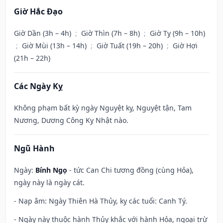
Giờ Hắc Đạo
Giờ Dần (3h – 4h)
;
Giờ Thìn (7h – 8h)
;
Giờ Tỵ (9h – 10h)
;
Giờ Mùi (13h – 14h)
;
Giờ Tuất (19h – 20h)
;
Giờ Hợi
(21h – 22h)
Các Ngày Kỵ
Không phạm bất kỳ ngày Nguyệt kỵ, Nguyệt tận, Tam
Nương, Dương Công Kỵ Nhật nào.
Ngũ Hành
Ngày:
Bính Ngọ
- tức Can Chi tương đồng (cùng Hỏa),
ngày này là ngày cát.
- Nạp âm: Ngày Thiên Hà Thủy, kỵ các tuổi: Canh Tý.
- Ngày này thuộc hành Thủy khắc với hành Hỏa, ngoại trừ