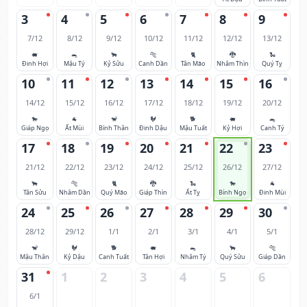
3
4
5
6
7
8
9
7/12
8/12
9/12
10/12
11/12
12/12
13/12
🐖
🐀
🐂
🐅
🐈
🐉
🐍
Đinh Hợi
Mậu Tý
Kỷ Sửu
Canh Dần
Tân Mão
Nhâm Thìn
Quý Tỵ
10
11
12
13
14
15
16
14/12
15/12
16/12
17/12
18/12
19/12
20/12
🐎
🐐
🐒
🐓
🐕
🐖
🐀
Giáp Ngọ
Ất Mùi
Bính Thân
Đinh Dậu
Mậu Tuất
Kỷ Hợi
Canh Tý
17
18
19
20
21
22
23
21/12
22/12
23/12
24/12
25/12
26/12
27/12
🐂
🐅
🐈
🐉
🐍
🐎
🐐
Tân Sửu
Nhâm Dần
Quý Mão
Giáp Thìn
Ất Tỵ
Bính Ngọ
Đinh Mùi
24
25
26
27
28
29
30
28/12
29/12
1/1
2/1
3/1
4/1
5/1
🐒
🐓
🐕
🐖
🐀
🐂
🐅
Mậu Thân
Kỷ Dậu
Canh Tuất
Tân Hợi
Nhâm Tý
Quý Sửu
Giáp Dần
31
1
2
3
4
5
6
6/1