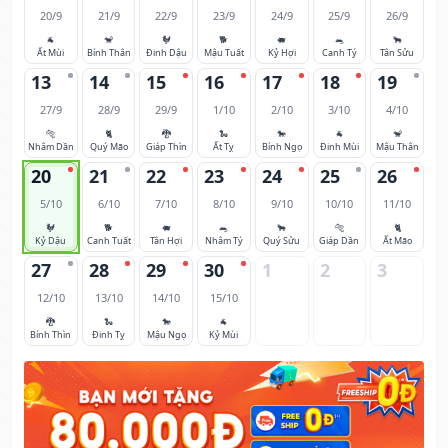
20/9
21/9
22/9
23/9
24/9
25/9
26/9
🐐
🐒
🐓
🐕
🐖
🐀
🐂
Ất Mùi
Bính Thân
Đinh Dậu
Mậu Tuất
Kỷ Hợi
Canh Tý
Tân Sửu
13
14
15
16
17
18
19
27/9
28/9
29/9
1/10
2/10
3/10
4/10
🐅
🐈
🐉
🐍
🐎
🐐
🐒
Nhâm Dần
Quý Mão
Giáp Thìn
Ất Tỵ
Bính Ngọ
Đinh Mùi
Mậu Thân
20
21
22
23
24
25
26
5/10
6/10
7/10
8/10
9/10
10/10
11/10
🐓
🐕
🐖
🐀
🐂
🐅
🐈
Kỷ Dậu
Canh Tuất
Tân Hợi
Nhâm Tý
Quý Sửu
Giáp Dần
Ất Mão
27
28
29
30
1
2
3
12/10
13/10
14/10
15/10
🐉
🐍
🐎
🐐
Bính Thìn
Đinh Tỵ
Mậu Ngọ
Kỷ Mùi