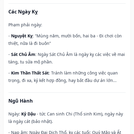
Các Ngày Kỵ
Phạm phải ngày:
-
Nguyệt Kỵ
: “Mùng năm, mười bốn, hai ba - Đi chơi còn
thiệt, nữa là đi buôn”
-
Sát Chủ Âm
: Ngày Sát Chủ Âm là ngày kỵ các việc về mai
táng, tu sửa mộ phần.
-
Kim Thần Thất Sát
: Tránh làm những công việc quan
trọng, đi xa, ký kết hợp đồng, hay bắt đầu dự án lớn...
Ngũ Hành
Ngày:
Kỷ Dậu
- tức Can sinh Chi (Thổ sinh Kim), ngày này
là ngày cát (bảo nhật).
- Nạp âm: Ngày Đại Dịch Thổ, kỵ các tuổi: Quý Mão và Ất