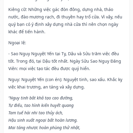
Kiêng cữ
: Những việc gác đòn đông, dựng nhà, tháo
nước, đào mương rạch, đi thuyền hay trổ cửa. Vì vậy, nếu
quý bạn có ý định xây dựng nhà cửa thì nên chọn ngày
khác để tiến hành.
Ngoại lệ
:
- Sao Nguy Nguyệt Yến tại Tỵ, Dậu và Sửu trăm việc đều
tốt. Trong đó, tại Dậu tốt nhất. Ngày Sửu Sao Nguy Đăng
Viên: mọi việc tạo tác đều được quý hiển.
Nguy: Nguyệt Yến (con én): Nguyệt tinh, sao xấu. Khắc kỵ
việc khai trương, an táng và xây dựng.
“Nguy tinh bât khả tạo cao đường,
Tự điếu, tao hình kiến huyết quang
Tam tuế hài nhi tao thủy ách,
Hậu sinh xuất ngoại bất hoàn lương.
Mai táng nhược hoàn phùng thử nhật,