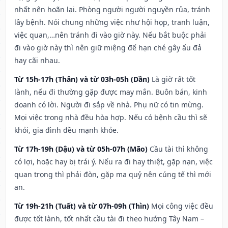
nhất nên hoãn lại. Phòng người người nguyền rủa, tránh
lây bệnh. Nói chung những việc như hội họp, tranh luận,
việc quan,…nên tránh đi vào giờ này. Nếu bắt buộc phải
đi vào giờ này thì nên giữ miệng để hạn ché gây ẩu đả
hay cãi nhau.
Từ 15h-17h (Thân) và từ 03h-05h (Dần)
Là giờ rất tốt
lành, nếu đi thường gặp được may mắn. Buôn bán, kinh
doanh có lời. Người đi sắp về nhà. Phụ nữ có tin mừng.
Mọi việc trong nhà đều hòa hợp. Nếu có bệnh cầu thì sẽ
khỏi, gia đình đều mạnh khỏe.
Từ 17h-19h (Dậu) và từ 05h-07h (Mão)
Cầu tài thì không
có lợi, hoặc hay bị trái ý. Nếu ra đi hay thiệt, gặp nạn, việc
quan trọng thì phải đòn, gặp ma quỷ nên cúng tế thì mới
an.
Từ 19h-21h (Tuất) và từ 07h-09h (Thìn)
Mọi công việc đều
được tốt lành, tốt nhất cầu tài đi theo hướng Tây Nam –