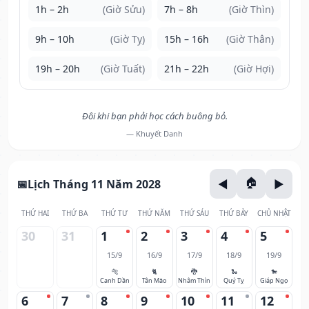
1h – 2h
(Giờ Sửu)
7h – 8h
(Giờ Thìn)
9h – 10h
(Giờ Tỵ)
15h – 16h
(Giờ Thân)
19h – 20h
(Giờ Tuất)
21h – 22h
(Giờ Hợi)
Đôi khi bạn phải học cách buông bỏ.
— Khuyết Danh
Lịch Tháng 11 Năm 2028
THỨ HAI
THỨ BA
THỨ TƯ
THỨ NĂM
THỨ SÁU
THỨ BẢY
CHỦ NHẬT
30
31
1
2
3
4
5
15/9
16/9
17/9
18/9
19/9
🐅
🐈
🐉
🐍
🐎
Canh Dần
Tân Mão
Nhâm Thìn
Quý Tỵ
Giáp Ngọ
6
7
8
9
10
11
12