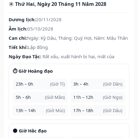
☀️ Thứ Hai, Ngày 20 Tháng 11 Năm 2028
Dương lịch:
20/11/2028
Âm lịch:
05/10/2028
Can chi:
Ngày: Kỷ Dậu, Tháng: Quý Hợi, Năm: Mậu Thân
Tiết khí:
Lập đông
Ngày Đạo Tặc:
Rất xấu, xuất hành bị hại, mất của
⏱️ Giờ Hoàng đạo
23h – 0h
(Giờ Tí)
3h – 4h
(Giờ Dần)
5h – 6h
(Giờ Mão)
11h – 12h
(Giờ Ngọ)
13h – 14h
(Giờ Mùi)
17h – 18h
(Giờ Dậu)
🌑 Giờ Hắc đạo