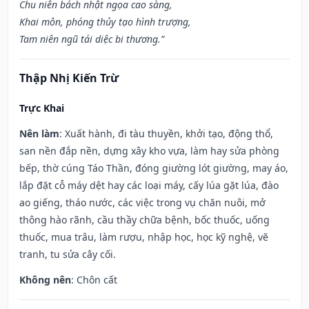
Chu niên bách nhật ngọa cao sàng,
Khai môn, phóng thủy tạo hình trượng,
Tam niên ngũ tái diệc bi thương.”
Thập Nhị Kiến Trừ
Trực Khai
Nên làm
: Xuất hành, đi tàu thuyền, khởi tạo, động thổ,
san nền đắp nền, dựng xây kho vựa, làm hay sửa phòng
bếp, thờ cúng Táo Thần, đóng giường lót giường, may áo,
lắp đặt cỗ máy dệt hay các loại máy, cấy lúa gặt lúa, đào
ao giếng, tháo nước, các việc trong vụ chăn nuôi, mở
thông hào rãnh, cầu thầy chữa bệnh, bốc thuốc, uống
thuốc, mua trâu, làm rượu, nhập học, học kỹ nghệ, vẽ
tranh, tu sửa cây cối.
Không nên
: Chôn cất