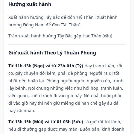
Hướng xuất hành
Xuất hành hướng Tây Bắc để đón 'Hỷ Thần'. Xuất hành
hướng Đông Nam để đón 'Tài Thần'.
Tránh xuất hành hướng Tây Bắc gặp Hạc Thần (xấu)
Giờ xuất hành Theo Lý Thuần Phong
Từ 11h-13h (Ngọ) và từ 23h-01h (Tý)
Hay tranh luận, cãi
cọ, gây chuyện đói kém, phải đề phòng. Người ra đi tốt
nhất nên hoãn lại. Phòng người người nguyền rủa, tránh
lây bệnh. Nói chung những việc như hội họp, tranh luận,
việc quan,…nên tránh đi vào giờ này. Nếu bắt buộc phải
đi vào giờ này thì nên giữ miệng để hạn ché gây ẩu đả
hay cãi nhau.
Từ 13h-15h (Mùi) và từ 01-03h (Sửu)
Là giờ rất tốt lành,
nếu đi thường gặp được may mắn. Buôn bán, kinh doanh