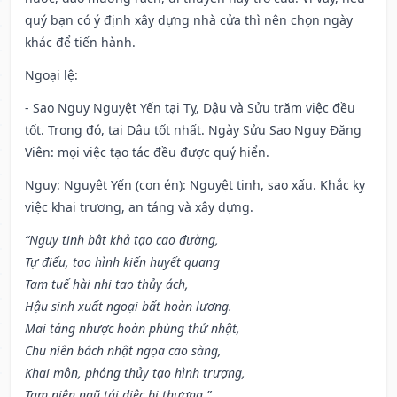
quý bạn có ý định xây dựng nhà cửa thì nên chọn ngày
khác để tiến hành.
Ngoại lệ
:
- Sao Nguy Nguyệt Yến tại Tỵ, Dậu và Sửu trăm việc đều
tốt. Trong đó, tại Dậu tốt nhất. Ngày Sửu Sao Nguy Đăng
Viên: mọi việc tạo tác đều được quý hiển.
Nguy: Nguyệt Yến (con én): Nguyệt tinh, sao xấu. Khắc kỵ
việc khai trương, an táng và xây dựng.
“Nguy tinh bât khả tạo cao đường,
Tự điếu, tao hình kiến huyết quang
Tam tuế hài nhi tao thủy ách,
Hậu sinh xuất ngoại bất hoàn lương.
Mai táng nhược hoàn phùng thử nhật,
Chu niên bách nhật ngọa cao sàng,
Khai môn, phóng thủy tạo hình trượng,
Tam niên ngũ tái diệc bi thương.”