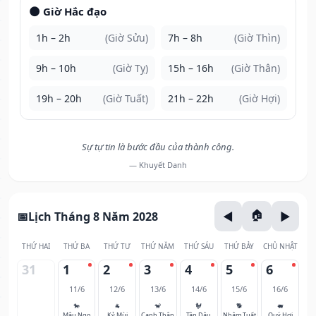
🌑 Giờ Hắc đạo
1h – 2h
(Giờ Sửu)
7h – 8h
(Giờ Thìn)
9h – 10h
(Giờ Tỵ)
15h – 16h
(Giờ Thân)
19h – 20h
(Giờ Tuất)
21h – 22h
(Giờ Hợi)
Sự tự tin là bước đầu của thành công.
— Khuyết Danh
Lịch Tháng 8 Năm 2028
THỨ HAI
THỨ BA
THỨ TƯ
THỨ NĂM
THỨ SÁU
THỨ BẢY
CHỦ NHẬT
31
1
2
3
4
5
6
11/6
12/6
13/6
14/6
15/6
16/6
🐎
🐐
🐒
🐓
🐕
🐖
Mậu Ngọ
Kỷ Mùi
Canh Thân
Tân Dậu
Nhâm Tuất
Quý Hợi