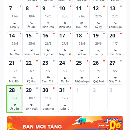
7
8
9
10
11
12
13
17/6
18/6
19/6
20/6
21/6
22/6
23/6
🐀
🐂
🐅
🐈
🐉
🐍
🐎
Giáp Tý
Ất Sửu
Bính Dần
Đinh Mão
Mậu Thìn
Kỷ Tỵ
Canh Ngọ
14
15
16
17
18
19
20
24/6
25/6
26/6
27/6
28/6
29/6
1/7
🐐
🐒
🐓
🐕
🐖
🐀
🐂
Tân Mùi
Nhâm Thân
Quý Dậu
Giáp Tuất
Ất Hợi
Bính Tý
Đinh Sửu
21
22
23
24
25
26
27
2/7
3/7
4/7
5/7
6/7
7/7
8/7
🐅
🐈
🐉
🐍
🐎
🐐
🐒
Mậu Dần
Kỷ Mão
Canh Thìn
Tân Tỵ
Nhâm Ngọ
Quý Mùi
Giáp Thân
28
29
30
31
1
2
3
9/7
10/7
11/7
12/7
🐓
🐕
🐖
🐀
Ất Dậu
Bính Tuất
Đinh Hợi
Mậu Tý