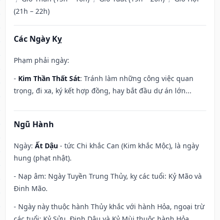
(21h – 22h)
Các Ngày Kỵ
Phạm phải ngày:
-
Kim Thần Thất Sát
: Tránh làm những công việc quan
trọng, đi xa, ký kết hợp đồng, hay bắt đầu dự án lớn...
Ngũ Hành
Ngày:
Ất Dậu
- tức Chi khắc Can (Kim khắc Mộc), là ngày
hung (phạt nhật).
- Nạp âm: Ngày Tuyền Trung Thủy, kỵ các tuổi: Kỷ Mão và
Đinh Mão.
- Ngày này thuộc hành Thủy khắc với hành Hỏa, ngoại trừ
các tuổi: Kỷ Sửu, Đinh Dậu và Kỷ Mùi thuộc hành Hỏa