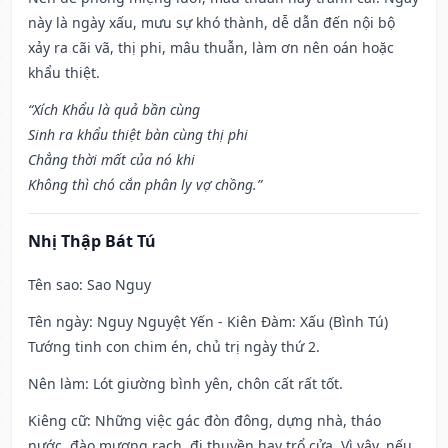
này là ngày xấu, mưu sự khó thành, dễ dẫn đến nội bộ
xảy ra cãi vã, thị phi, mâu thuẫn, làm ơn nên oán hoặc
khẩu thiệt.
“Xích Khẩu là quả bần cùng
Sinh ra khẩu thiệt bàn cùng thị phi
Chẳng thời mất của nó khi
Không thì chó cắn phân ly vợ chồng.”
Nhị Thập Bát Tú
Tên sao
: Sao Nguy
Tên ngày
: Nguy Nguyệt Yến - Kiên Đàm: Xấu (Bình Tú)
Tướng tinh con chim én, chủ trị ngày thứ 2.
Nên làm
: Lót giường bình yên, chôn cất rất tốt.
Kiêng cữ
: Những việc gác đòn đông, dựng nhà, tháo
nước, đào mương rạch, đi thuyền hay trổ cửa. Vì vậy, nếu