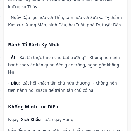
không sợ Thủy.
- Ngày Dậu lục hợp với Thìn, tam hợp với Sửu và Tỵ thành
Kim cục. Xung Mão, hình Dậu, hại Tuất, phá Tý, tuyệt Dần.
Bành Tổ Bách Kỵ Nhật
-
Ất
: “Bất tải thực thiên chu bất trưởng” - Không nên tiến
hành các việc liên quan đến gieo trồng, ngàn gốc không
lên
-
Dậu
: “Bất hội khách tân chủ hữu thương” - Không nên
tiến hành hội khách để tránh tân chủ có hại
Khổng Minh Lục Diệu
Ngày:
Xích Khẩu
- tức ngày Hung.
Nên đề phòng miệng lưỡi, mâu thuẫn hay tranh cãi. Ngày