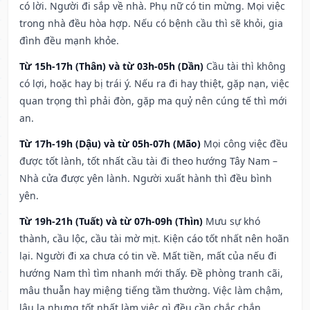
có lời. Người đi sắp về nhà. Phụ nữ có tin mừng. Mọi việc
trong nhà đều hòa hợp. Nếu có bệnh cầu thì sẽ khỏi, gia
đình đều mạnh khỏe.
Từ 15h-17h (Thân) và từ 03h-05h (Dần)
Cầu tài thì không
có lợi, hoặc hay bị trái ý. Nếu ra đi hay thiệt, gặp nạn, việc
quan trọng thì phải đòn, gặp ma quỷ nên cúng tế thì mới
an.
Từ 17h-19h (Dậu) và từ 05h-07h (Mão)
Mọi công việc đều
được tốt lành, tốt nhất cầu tài đi theo hướng Tây Nam –
Nhà cửa được yên lành. Người xuất hành thì đều bình
yên.
Từ 19h-21h (Tuất) và từ 07h-09h (Thìn)
Mưu sự khó
thành, cầu lộc, cầu tài mờ mịt. Kiện cáo tốt nhất nên hoãn
lại. Người đi xa chưa có tin về. Mất tiền, mất của nếu đi
hướng Nam thì tìm nhanh mới thấy. Đề phòng tranh cãi,
mâu thuẫn hay miệng tiếng tầm thường. Việc làm chậm,
lâu la nhưng tốt nhất làm việc gì đều cần chắc chắn.