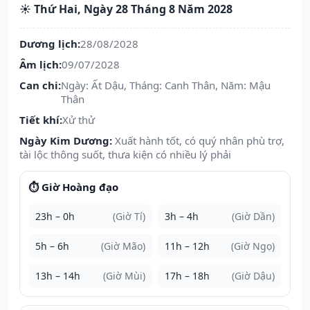
☀️ Thứ Hai, Ngày 28 Tháng 8 Năm 2028
Dương lịch:
28/08/2028
Âm lịch:
09/07/2028
Can chi:
Ngày: Ất Dậu, Tháng: Canh Thân, Năm: Mậu
Thân
Tiết khí:
Xử thử
Ngày Kim Dương:
Xuất hành tốt, có quý nhân phù trợ,
tài lộc thông suốt, thưa kiện có nhiều lý phải
⏱️ Giờ Hoàng đạo
23h – 0h
(Giờ Tí)
3h – 4h
(Giờ Dần)
5h – 6h
(Giờ Mão)
11h – 12h
(Giờ Ngọ)
13h – 14h
(Giờ Mùi)
17h – 18h
(Giờ Dậu)