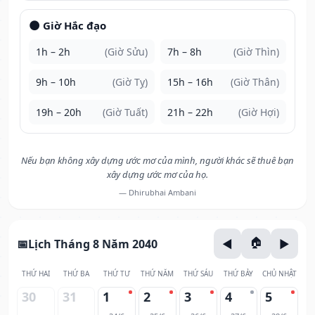
🌑 Giờ Hắc đạo
1h – 2h
(Giờ Sửu)
7h – 8h
(Giờ Thìn)
9h – 10h
(Giờ Tỵ)
15h – 16h
(Giờ Thân)
19h – 20h
(Giờ Tuất)
21h – 22h
(Giờ Hợi)
Nếu bạn không xây dựng ước mơ của mình, người khác sẽ thuê bạn
xây dựng ước mơ của họ.
— Dhirubhai Ambani
Lịch Tháng 8 Năm 2040
THỨ HAI
THỨ BA
THỨ TƯ
THỨ NĂM
THỨ SÁU
THỨ BẢY
CHỦ NHẬT
30
31
1
2
3
4
5