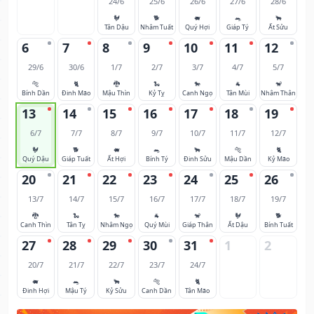
24/6
25/6
26/6
27/6
28/6
🐓
🐕
🐖
🐀
🐂
Tân Dậu
Nhâm Tuất
Quý Hợi
Giáp Tý
Ất Sửu
6
7
8
9
10
11
12
29/6
30/6
1/7
2/7
3/7
4/7
5/7
🐅
🐈
🐉
🐍
🐎
🐐
🐒
Bính Dần
Đinh Mão
Mậu Thìn
Kỷ Tỵ
Canh Ngọ
Tân Mùi
Nhâm Thân
13
14
15
16
17
18
19
6/7
7/7
8/7
9/7
10/7
11/7
12/7
🐓
🐕
🐖
🐀
🐂
🐅
🐈
Quý Dậu
Giáp Tuất
Ất Hợi
Bính Tý
Đinh Sửu
Mậu Dần
Kỷ Mão
20
21
22
23
24
25
26
13/7
14/7
15/7
16/7
17/7
18/7
19/7
🐉
🐍
🐎
🐐
🐒
🐓
🐕
Canh Thìn
Tân Tỵ
Nhâm Ngọ
Quý Mùi
Giáp Thân
Ất Dậu
Bính Tuất
27
28
29
30
31
1
2
20/7
21/7
22/7
23/7
24/7
🐖
🐀
🐂
🐅
🐈
Đinh Hợi
Mậu Tý
Kỷ Sửu
Canh Dần
Tân Mão