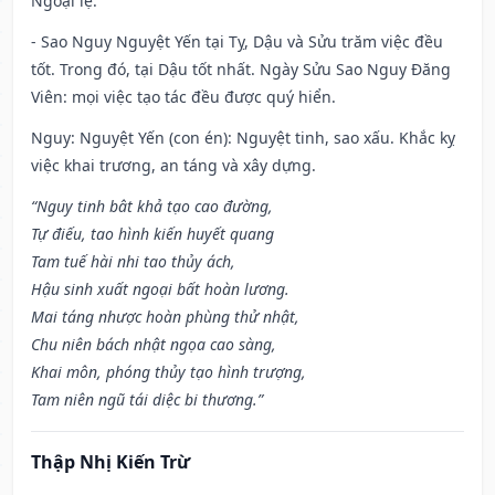
Ngoại lệ
:
- Sao Nguy Nguyệt Yến tại Tỵ, Dậu và Sửu trăm việc đều
tốt. Trong đó, tại Dậu tốt nhất. Ngày Sửu Sao Nguy Đăng
Viên: mọi việc tạo tác đều được quý hiển.
Nguy: Nguyệt Yến (con én): Nguyệt tinh, sao xấu. Khắc kỵ
việc khai trương, an táng và xây dựng.
“Nguy tinh bât khả tạo cao đường,
Tự điếu, tao hình kiến huyết quang
Tam tuế hài nhi tao thủy ách,
Hậu sinh xuất ngoại bất hoàn lương.
Mai táng nhược hoàn phùng thử nhật,
Chu niên bách nhật ngọa cao sàng,
Khai môn, phóng thủy tạo hình trượng,
Tam niên ngũ tái diệc bi thương.”
Thập Nhị Kiến Trừ