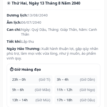
☀️ Thứ Hai, Ngày 13 Tháng 8 Năm 2040
Dương lịch:
13/08/2040
Âm lịch:
06/07/2040
Can chi:
Ngày: Quý Dậu, Tháng: Giáp Thân, Năm: Canh
Thân
Tiết khí:
Lập thu
Ngày Hảo Thương:
Xuất hành thuận lợi, gặp qúy nhân
phù trợ, làm mọi việc vừa lòng, như ý muốn, áo phẩm
vinh quy.
⏱️ Giờ Hoàng đạo
23h – 0h
(Giờ Tí)
3h – 4h
(Giờ Dần)
5h – 6h
(Giờ Mão)
11h – 12h
(Giờ Ngọ)
13h – 14h
(Giờ Mùi)
17h – 18h
(Giờ Dậu)