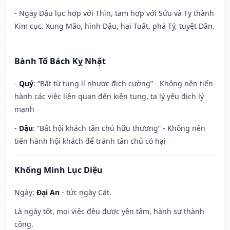
- Ngày Dậu lục hợp với Thìn, tam hợp với Sửu và Tỵ thành
Kim cục. Xung Mão, hình Dậu, hại Tuất, phá Tý, tuyệt Dần.
Bành Tổ Bách Kỵ Nhật
-
Quý
: “Bất từ tụng lí nhược địch cường” - Không nên tiến
hành các việc liên quan đến kiện tụng, ta lý yếu địch lý
mạnh
-
Dậu
: “Bất hội khách tân chủ hữu thương” - Không nên
tiến hành hội khách để tránh tân chủ có hại
Khổng Minh Lục Diệu
Ngày:
Đại An
- tức ngày Cát.
Là ngày tốt, mọi việc đều được yên tâm, hành sự thành
công.