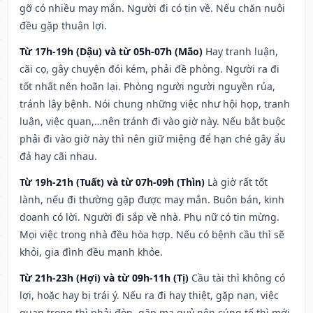
gỡ có nhiều may mắn. Người đi có tin về. Nếu chăn nuôi
đều gặp thuận lợi.
Từ 17h-19h (Dậu) và từ 05h-07h (Mão)
Hay tranh luận,
cãi cọ, gây chuyện đói kém, phải đề phòng. Người ra đi
tốt nhất nên hoãn lại. Phòng người người nguyền rủa,
tránh lây bệnh. Nói chung những việc như hội họp, tranh
luận, việc quan,…nên tránh đi vào giờ này. Nếu bắt buộc
phải đi vào giờ này thì nên giữ miệng để hạn ché gây ẩu
đả hay cãi nhau.
Từ 19h-21h (Tuất) và từ 07h-09h (Thìn)
Là giờ rất tốt
lành, nếu đi thường gặp được may mắn. Buôn bán, kinh
doanh có lời. Người đi sắp về nhà. Phụ nữ có tin mừng.
Mọi việc trong nhà đều hòa hợp. Nếu có bệnh cầu thì sẽ
khỏi, gia đình đều mạnh khỏe.
Từ 21h-23h (Hợi) và từ 09h-11h (Tị)
Cầu tài thì không có
lợi, hoặc hay bị trái ý. Nếu ra đi hay thiệt, gặp nạn, việc
quan trọng thì phải đòn, gặp ma quỷ nên cúng tế thì mới