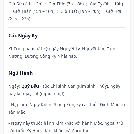
Giờ Sửu (1h – 2h)
;
Giờ Thìn (7h – 8h)
;
Giờ Tỵ (9h – 10h)
;
Giờ Thân (15h – 16h)
;
Giờ Tuất (19h – 20h)
;
Giờ Hợi
(21h – 22h)
Các Ngày Kỵ
Không phạm bất kỳ ngày Nguyệt kỵ, Nguyệt tận, Tam
Nương, Dương Công Kỵ Nhật nào.
Ngũ Hành
Ngày:
Quý Dậu
- tức Chi sinh Can (Kim sinh Thủy), ngày
này là ngày cát (nghĩa nhật).
- Nạp âm: Ngày Kiếm Phong Kim, kỵ các tuổi: Đinh Mão và
Tân Mão.
- Ngày này thuộc hành Kim khắc với hành Mộc, ngoại trừ
các tuổi: Kỷ Hợi vì Kim khắc mà được lợi.