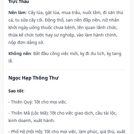
Trực Thâu
Nên làm
: Cấy lúa, gặt lúa, mua trâu, nuôi tằm, đi săn thú
cá, tu sửa cây cối. Động thổ, san nền đắp nền, nữ nhân
khởi ngày uống thuốc chưa bệnh, lên quan lãnh chức,
thừa kế chức tước hay sự nghiệp, vào làm hành chính,
nộp đơn dâng sớ.
Không nên
: Bắt đầu công việc mới, kỵ đi du lịch, kỵ tang
lễ.
Ngọc Hạp Thông Thư
Sao tốt
:
- Thiên Quý: Tốt cho mọi việc.
- Thiên Mã (Lộc Mã): Tốt cho việc giao dịch, cầu tài lộc,
kinh doanh, xuất hành.
- Phổ Hộ (Hội Hộ): Tốt cho mọi việc, làm phúc, giá thú, xuất