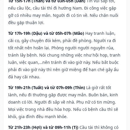
Từ 15h-17h (Thân) và từ 03h-05h (Dần)
Tin vui sắp tới,
nếu cầu lộc, cầu tài thì đi hướng Nam. Đi công việc gặp
gỡ có nhiều may mắn. Người đi có tin về. Nếu chăn nuôi
đều gặp thuận lợi.
Từ 17h-19h (Dậu) và từ 05h-07h (Mão)
Hay tranh luận,
cãi cọ, gây chuyện đói kém, phải đề phòng. Người ra đi
tốt nhất nên hoãn lại. Phòng người người nguyền rủa,
tránh lây bệnh. Nói chung những việc như hội họp, tranh
luận, việc quan,…nên tránh đi vào giờ này. Nếu bắt buộc
phải đi vào giờ này thì nên giữ miệng để hạn ché gây ẩu
đả hay cãi nhau.
Từ 19h-21h (Tuất) và từ 07h-09h (Thìn)
Là giờ rất tốt
lành, nếu đi thường gặp được may mắn. Buôn bán, kinh
doanh có lời. Người đi sắp về nhà. Phụ nữ có tin mừng.
Mọi việc trong nhà đều hòa hợp. Nếu có bệnh cầu thì sẽ
khỏi, gia đình đều mạnh khỏe.
Từ 21h-23h (Hợi) và từ 09h-11h (Tị)
Cầu tài thì không có