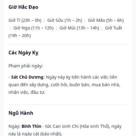
Giờ Hắc Đạo
Giờ Tí (23h – 0h)
;
Giờ Sửu (1h – 2h)
;
Giờ Mão (5h – 6h)
;
Giờ Ngọ (11h – 12h)
;
Giờ Mùi (13h – 14h)
;
Giờ Tuất
(19h – 20h)
Các Ngày Kỵ
Phạm phải ngày:
-
Sát Chủ Dương
: Ngày này kỵ tiến hành các việc liên
quan đến xây dựng, cưới hỏi, buôn bán, mua bán nhà,
nhận việc, đầu tư.
Ngũ Hành
Ngày:
Bính Thìn
- tức Can sinh Chi (Hỏa sinh Thổ), ngày
này là ngày cát (bảo nhật).