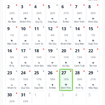
2
3
4
5
6
7
8
23/5
24/5
25/5
26/5
27/5
28/5
29/5
🐈
🐉
🐍
🐎
🐐
🐒
🐓
Tân Mão
Nhâm Thìn
Quý Tỵ
Giáp Ngọ
Ất Mùi
Bính Thân
Đinh Dậu
9
10
11
12
13
14
15
1/6
2/6
3/6
4/6
5/6
6/6
7/6
🐕
🐖
🐀
🐂
🐅
🐈
🐉
Mậu Tuất
Kỷ Hợi
Canh Tý
Tân Sửu
Nhâm Dần
Quý Mão
Giáp Thìn
16
17
18
19
20
21
22
8/6
9/6
10/6
11/6
12/6
13/6
14/6
🐍
🐎
🐐
🐒
🐓
🐕
🐖
Ất Tỵ
Bính Ngọ
Đinh Mùi
Mậu Thân
Kỷ Dậu
Canh Tuất
Tân Hợi
23
24
25
26
27
28
29
15/6
16/6
17/6
18/6
19/6
20/6
21/6
🐀
🐂
🐅
🐈
🐉
🐍
🐎
Nhâm Tý
Quý Sửu
Giáp Dần
Ất Mão
Bính Thìn
Đinh Tỵ
Mậu Ngọ
30
31
1
2
3
4
5
22/6
23/6