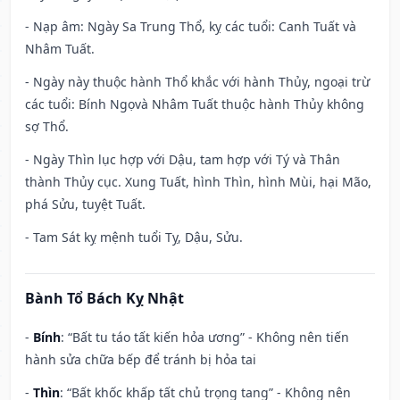
- Nạp âm: Ngày Sa Trung Thổ, kỵ các tuổi: Canh Tuất và
Nhâm Tuất.
- Ngày này thuộc hành Thổ khắc với hành Thủy, ngoại trừ
các tuổi: Bính Ngọvà Nhâm Tuất thuộc hành Thủy không
sợ Thổ.
- Ngày Thìn lục hợp với Dậu, tam hợp với Tý và Thân
thành Thủy cục. Xung Tuất, hình Thìn, hình Mùi, hại Mão,
phá Sửu, tuyệt Tuất.
- Tam Sát kỵ mệnh tuổi Tỵ, Dậu, Sửu.
Bành Tổ Bách Kỵ Nhật
-
Bính
: “Bất tu táo tất kiến hỏa ương” - Không nên tiến
hành sửa chữa bếp để tránh bị hỏa tai
-
Thìn
: “Bất khốc khấp tất chủ trọng tang” - Không nên