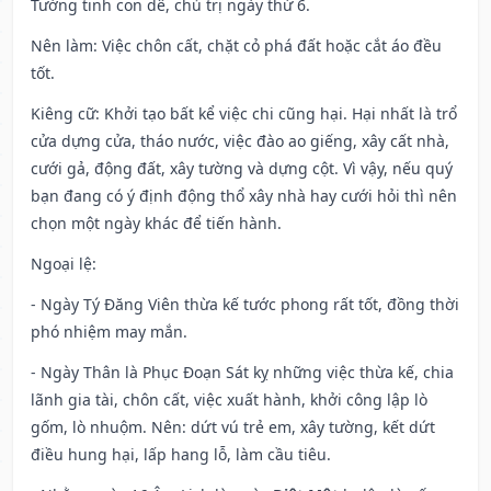
Tướng tinh con dê, chủ trị ngày thứ 6.
Nên làm
: Việc chôn cất, chặt cỏ phá đất hoặc cắt áo đều
tốt.
Kiêng cữ
: Khởi tạo bất kể việc chi cũng hại. Hại nhất là trổ
cửa dựng cửa, tháo nước, việc đào ao giếng, xây cất nhà,
cưới gả, động đất, xây tường và dựng cột. Vì vậy, nếu quý
bạn đang có ý định động thổ xây nhà hay cưới hỏi thì nên
chọn một ngày khác để tiến hành.
Ngoại lệ
:
- Ngày Tý Đăng Viên thừa kế tước phong rất tốt, đồng thời
phó nhiệm may mắn.
- Ngày Thân là Phục Đoạn Sát kỵ những việc thừa kế, chia
lãnh gia tài, chôn cất, việc xuất hành, khởi công lập lò
gốm, lò nhuộm. Nên: dứt vú trẻ em, xây tường, kết dứt
điều hung hại, lấp hang lỗ, làm cầu tiêu.