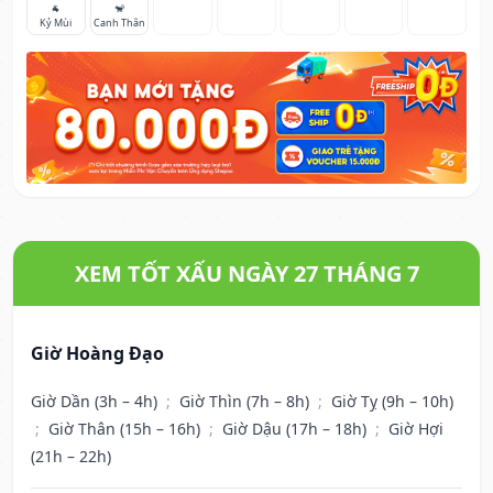
🐐
🐒
Kỷ Mùi
Canh Thân
XEM TỐT XẤU NGÀY 27 THÁNG 7
Giờ Hoàng Đạo
Giờ Dần (3h – 4h)
;
Giờ Thìn (7h – 8h)
;
Giờ Tỵ (9h – 10h)
;
Giờ Thân (15h – 16h)
;
Giờ Dậu (17h – 18h)
;
Giờ Hợi
(21h – 22h)