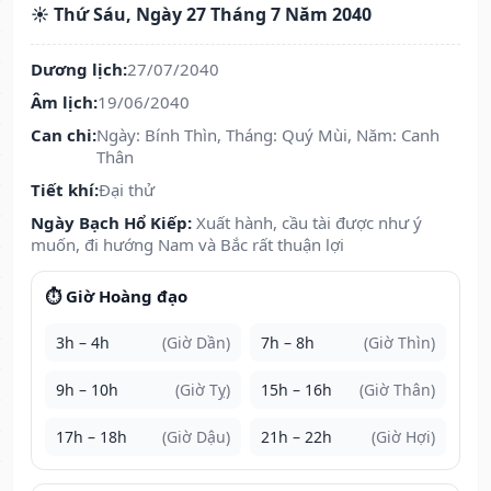
☀️ Thứ Sáu, Ngày 27 Tháng 7 Năm 2040
Dương lịch:
27/07/2040
Âm lịch:
19/06/2040
Can chi:
Ngày: Bính Thìn, Tháng: Quý Mùi, Năm: Canh
Thân
Tiết khí:
Đại thử
Ngày Bạch Hổ Kiếp:
Xuất hành, cầu tài được như ý
muốn, đi hướng Nam và Bắc rất thuận lợi
⏱️ Giờ Hoàng đạo
3h – 4h
(Giờ Dần)
7h – 8h
(Giờ Thìn)
9h – 10h
(Giờ Tỵ)
15h – 16h
(Giờ Thân)
17h – 18h
(Giờ Dậu)
21h – 22h
(Giờ Hợi)