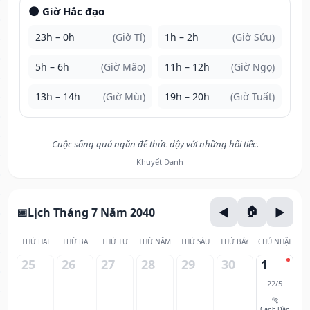
🌑 Giờ Hắc đạo
23h – 0h
(Giờ Tí)
1h – 2h
(Giờ Sửu)
5h – 6h
(Giờ Mão)
11h – 12h
(Giờ Ngọ)
13h – 14h
(Giờ Mùi)
19h – 20h
(Giờ Tuất)
Cuộc sống quá ngắn để thức dậy với những hối tiếc.
— Khuyết Danh
Lịch Tháng 7 Năm 2040
THỨ HAI
THỨ BA
THỨ TƯ
THỨ NĂM
THỨ SÁU
THỨ BẢY
CHỦ NHẬT
25
26
27
28
29
30
1
22/5
🐅
Canh Dần