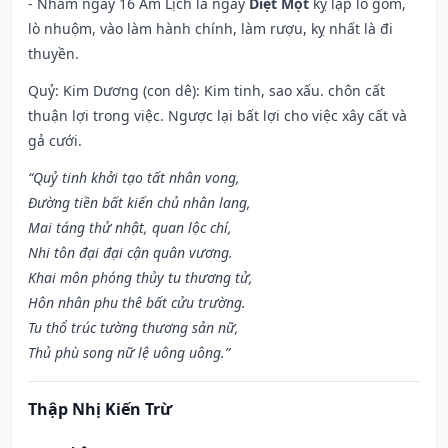
- Nhằm ngày 16 Âm Lịch là ngày
Diệt Một
kỵ lập lò gốm,
lò nhuộm, vào làm hành chính, làm rượu, kỵ nhất là đi
thuyền.
Quỷ: Kim Dương (con dê): Kim tinh, sao xấu. chôn cất
thuận lợi trong việc. Ngược lại bất lợi cho việc xây cất và
gả cưới.
“Quỷ tinh khởi tạo tất nhân vong,
Đường tiền bất kiến chủ nhân lang,
Mai táng thử nhật, quan lộc chí,
Nhi tôn đại đại cận quân vương.
Khai môn phóng thủy tu thương tử,
Hôn nhân phu thê bất cửu trường.
Tu thổ trúc tường thương sản nữ,
Thủ phù song nữ lệ uông uông.”
Thập Nhị Kiến Trừ