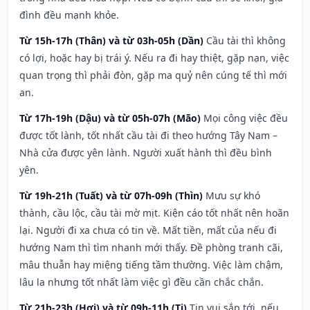
đình đều mạnh khỏe.
Từ 15h-17h (Thân) và từ 03h-05h (Dần)
Cầu tài thì không
có lợi, hoặc hay bị trái ý. Nếu ra đi hay thiệt, gặp nạn, việc
quan trọng thì phải đòn, gặp ma quỷ nên cúng tế thì mới
an.
Từ 17h-19h (Dậu) và từ 05h-07h (Mão)
Mọi công việc đều
được tốt lành, tốt nhất cầu tài đi theo hướng Tây Nam –
Nhà cửa được yên lành. Người xuất hành thì đều bình
yên.
Từ 19h-21h (Tuất) và từ 07h-09h (Thìn)
Mưu sự khó
thành, cầu lộc, cầu tài mờ mịt. Kiện cáo tốt nhất nên hoãn
lại. Người đi xa chưa có tin về. Mất tiền, mất của nếu đi
hướng Nam thì tìm nhanh mới thấy. Đề phòng tranh cãi,
mâu thuẫn hay miệng tiếng tầm thường. Việc làm chậm,
lâu la nhưng tốt nhất làm việc gì đều cần chắc chắn.
Từ 21h-23h (Hợi) và từ 09h-11h (Tị)
Tin vui sắp tới, nếu