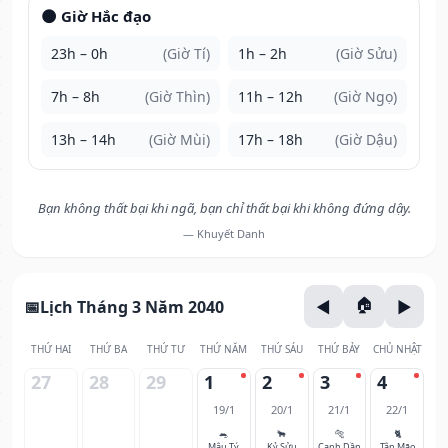
🌑 Giờ Hắc đạo
23h – 0h
(Giờ Tí)
1h – 2h
(Giờ Sửu)
7h – 8h
(Giờ Thìn)
11h – 12h
(Giờ Ngọ)
13h – 14h
(Giờ Mùi)
17h – 18h
(Giờ Dậu)
Bạn không thất bại khi ngã, bạn chỉ thất bại khi không đứng dậy.
— Khuyết Danh
Lịch Tháng 3 Năm 2040
THỨ HAI
THỨ BA
THỨ TƯ
THỨ NĂM
THỨ SÁU
THỨ BẢY
CHỦ NHẬT
27
28
29
1
2
3
4
19/1
20/1
21/1
22/1
🐀
🐂
🐅
🐈
Mậu Tý
Kỷ Sửu
Canh Dần
Tân Mão