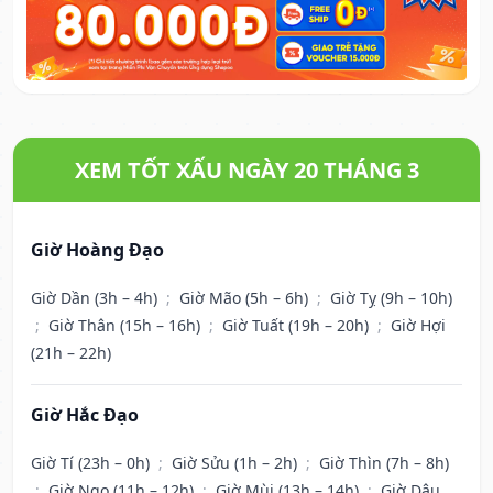
XEM TỐT XẤU NGÀY 20 THÁNG 3
Giờ Hoàng Đạo
Giờ Dần (3h – 4h)
;
Giờ Mão (5h – 6h)
;
Giờ Tỵ (9h – 10h)
;
Giờ Thân (15h – 16h)
;
Giờ Tuất (19h – 20h)
;
Giờ Hợi
(21h – 22h)
Giờ Hắc Đạo
Giờ Tí (23h – 0h)
;
Giờ Sửu (1h – 2h)
;
Giờ Thìn (7h – 8h)
;
Giờ Ngọ (11h – 12h)
;
Giờ Mùi (13h – 14h)
;
Giờ Dậu