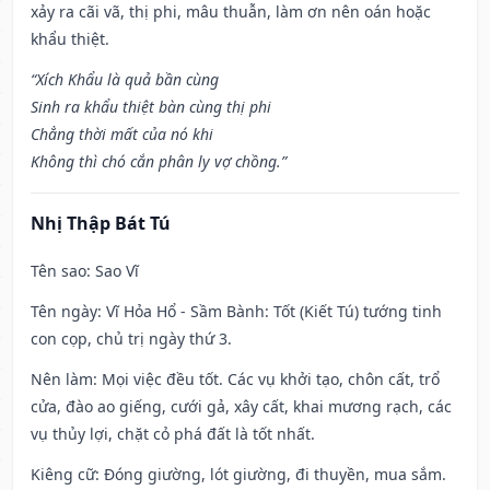
xảy ra cãi vã, thị phi, mâu thuẫn, làm ơn nên oán hoặc
khẩu thiệt.
“Xích Khẩu là quả bần cùng
Sinh ra khẩu thiệt bàn cùng thị phi
Chẳng thời mất của nó khi
Không thì chó cắn phân ly vợ chồng.”
Nhị Thập Bát Tú
Tên sao
: Sao Vĩ
Tên ngày
: Vĩ Hỏa Hổ - Sầm Bành: Tốt (Kiết Tú) tướng tinh
con cọp, chủ trị ngày thứ 3.
Nên làm
: Mọi việc đều tốt. Các vụ khởi tạo, chôn cất, trổ
cửa, đào ao giếng, cưới gả, xây cất, khai mương rạch, các
vụ thủy lợi, chặt cỏ phá đất là tốt nhất.
Kiêng cữ
: Đóng giường, lót giường, đi thuyền, mua sắm.