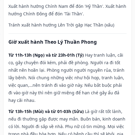
Xuất hành hướng Chính Nam để đón 'Hỷ Thần'. Xuất hành
hướng Chính Đông để đón 'Tài Thần'.
Tránh xuất hành hướng Lên Trời gặp Hạc Thần (xấu)
Giờ xuất hành Theo Lý Thuần Phong
Từ 11h-13h (Ngọ) và từ 23h-01h (Tý)
Hay tranh luận, cãi
cọ, gây chuyện đói kém, phải đề phòng. Người ra đi tốt
nhất nên hoãn lại. Phòng người người nguyền rủa, tránh
lây bệnh. Nói chung những việc như hội họp, tranh luận,
việc quan,…nên tránh đi vào giờ này. Nếu bắt buộc phải
đi vào giờ này thì nên giữ miệng để hạn ché gây ẩu đả
hay cãi nhau.
Từ 13h-15h (Mùi) và từ 01-03h (Sửu)
Là giờ rất tốt lành,
nếu đi thường gặp được may mắn. Buôn bán, kinh doanh
có lời. Người đi sắp về nhà. Phụ nữ có tin mừng. Mọi việc
trong nhà đều hòa hợp. Nếu có bệnh cầu thì sẽ khỏi, gia