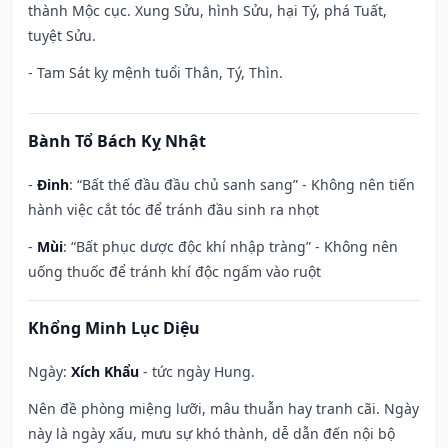
thành Mộc cục. Xung Sửu, hình Sửu, hại Tý, phá Tuất,
tuyệt Sửu.
- Tam Sát kỵ mệnh tuổi Thân, Tý, Thìn.
Bành Tổ Bách Kỵ Nhật
-
Đinh
: “Bất thế đầu đầu chủ sanh sang” - Không nên tiến
hành việc cắt tóc để tránh đầu sinh ra nhọt
-
Mùi
: “Bất phục dược độc khí nhập tràng” - Không nên
uống thuốc để tránh khí độc ngấm vào ruột
Khổng Minh Lục Diệu
Ngày:
Xích Khẩu
- tức ngày Hung.
Nên đề phòng miệng lưỡi, mâu thuẫn hay tranh cãi. Ngày
này là ngày xấu, mưu sự khó thành, dễ dẫn đến nội bộ