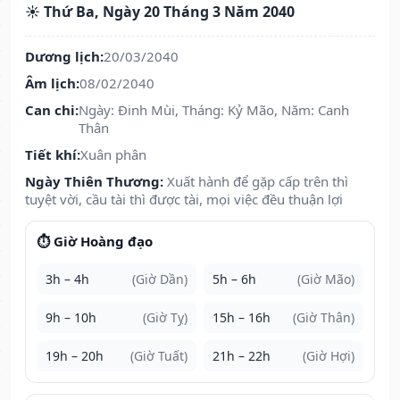
☀️ Thứ Ba, Ngày 20 Tháng 3 Năm 2040
Dương lịch:
20/03/2040
Âm lịch:
08/02/2040
Can chi:
Ngày: Đinh Mùi, Tháng: Kỷ Mão, Năm: Canh
Thân
Tiết khí:
Xuân phân
Ngày Thiên Thương:
Xuất hành để gặp cấp trên thì
tuyệt vời, cầu tài thì được tài, mọi việc đều thuận lợi
⏱️ Giờ Hoàng đạo
3h – 4h
(Giờ Dần)
5h – 6h
(Giờ Mão)
9h – 10h
(Giờ Tỵ)
15h – 16h
(Giờ Thân)
19h – 20h
(Giờ Tuất)
21h – 22h
(Giờ Hợi)