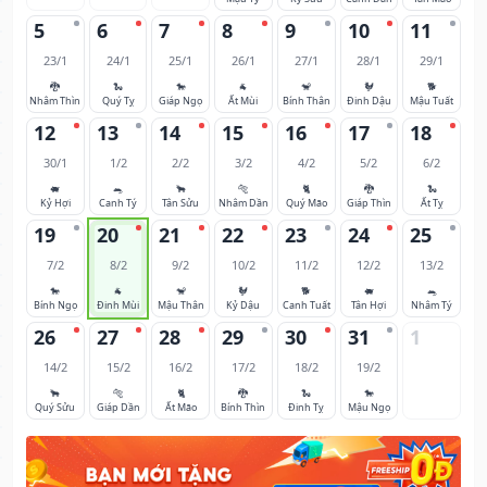
5
6
7
8
9
10
11
23/1
24/1
25/1
26/1
27/1
28/1
29/1
🐉
🐍
🐎
🐐
🐒
🐓
🐕
Nhâm Thìn
Quý Tỵ
Giáp Ngọ
Ất Mùi
Bính Thân
Đinh Dậu
Mậu Tuất
12
13
14
15
16
17
18
30/1
1/2
2/2
3/2
4/2
5/2
6/2
🐖
🐀
🐂
🐅
🐈
🐉
🐍
Kỷ Hợi
Canh Tý
Tân Sửu
Nhâm Dần
Quý Mão
Giáp Thìn
Ất Tỵ
19
20
21
22
23
24
25
7/2
8/2
9/2
10/2
11/2
12/2
13/2
🐎
🐐
🐒
🐓
🐕
🐖
🐀
Bính Ngọ
Đinh Mùi
Mậu Thân
Kỷ Dậu
Canh Tuất
Tân Hợi
Nhâm Tý
26
27
28
29
30
31
1
14/2
15/2
16/2
17/2
18/2
19/2
🐂
🐅
🐈
🐉
🐍
🐎
Quý Sửu
Giáp Dần
Ất Mão
Bính Thìn
Đinh Tỵ
Mậu Ngọ