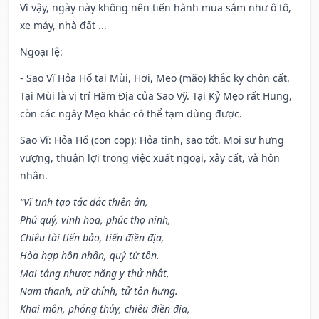
Vì vậy, ngày này không nên tiến hành mua sắm như ô tô,
xe máy, nhà đất ...
Ngoại lệ
:
- Sao Vĩ Hỏa Hổ tại Mùi, Hợi, Mẹo (mão) khắc kỵ chôn cất.
Tại Mùi là vị trí Hãm Địa của Sao Vỹ. Tại Kỷ Mẹo rất Hung,
còn các ngày Mẹo khác có thể tạm dùng được.
Sao Vĩ: Hỏa Hổ (con cọp): Hỏa tinh, sao tốt. Mọi sự hưng
vượng, thuận lợi trong việc xuất ngoại, xây cất, và hôn
nhân.
“Vĩ tinh tạo tác đắc thiên ân,
Phú quý, vinh hoa, phúc thọ ninh,
Chiêu tài tiến bảo, tiến điền địa,
Hòa hợp hôn nhân, quý tử tôn.
Mai táng nhược năng y thử nhật,
Nam thanh, nữ chính, tử tôn hưng.
Khai môn, phóng thủy, chiêu điền địa,