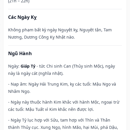
(21h – 22h)
Các Ngày Kỵ
Không phạm bất kỳ ngày Nguyệt kỵ, Nguyệt tận, Tam
Nương, Dương Công Kỵ Nhật nào.
Ngũ Hành
Ngày:
Giáp Tý
- tức Chi sinh Can (Thủy sinh Mộc), ngày
này là ngày cát (nghĩa nhật).
- Nạp âm: Ngày Hải Trung Kim, kỵ các tuổi: Mậu Ngọ và
Nhâm Ngọ.
- Ngày này thuộc hành Kim khắc với hành Mộc, ngoại trừ
các tuổi: Mậu Tuất vì Kim khắc nên được lợi.
- Ngày Tý lục hợp với Sửu, tam hợp với Thìn và Thân
thành Thủy cục. Xung Ngọ, hình Mão, hại Mùi, phá Dậu,