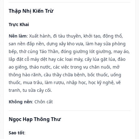
Thập Nhị Kiến Trừ
Trực Khai
Nên làm
: Xuất hành, đi tàu thuyền, khởi tạo, động thổ,
san nền đắp nền, dựng xây kho vựa, làm hay sửa phòng
bếp, thờ cúng Táo Thần, đóng giường lót giường, may áo,
lắp đặt cỗ máy dệt hay các loại máy, cấy lúa gặt lúa, đào
ao giếng, tháo nước, các việc trong vụ chăn nuôi, mở
thông hào rãnh, cầu thầy chữa bệnh, bốc thuốc, uống
thuốc, mua trâu, làm rượu, nhập học, học kỹ nghệ, vẽ
tranh, tu sửa cây cối.
Không nên
: Chôn cất
Ngọc Hạp Thông Thư
Sao tốt
: