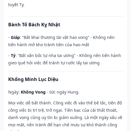
tuyệt Tỵ.
Bành Tổ Bách Kỵ Nhật
-
Giáp
: “Bất khai thương tài vật hao vong” - Không nên
tiến hành mở kho tránh tiền của hao mất
-
Tý
: “Bất vấn bốc tự nhạ tai ương” - Không nên tiến hành
gieo quẻ hỏi việc để tránh tự rước lấy tai ương
Khổng Minh Lục Diệu
Ngày:
Không Vong
- tức ngày Hung.
Mọi việc dễ bất thành. Công việc đi vào thế bế tắc, tiến độ
công việc bị trì trệ, trở ngại. Tiền bạc của cải thất thoát,
danh vọng cũng uy tín bị giảm xuống. Là một ngày xấu về
mọi mặt, nên tránh để hạn chế mưu sự khó thành công