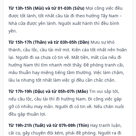
Từ 13h-15h (Mùi) và từ 01-03h (Sửu)
Mọi công việc đều
được tốt lành, tốt nhất cầu tài đi theo hướng Tây Nam –
Nhà cửa được yên lành. Người xuất hành thì đều bình
yên.
Từ 15h-17h (Thân) và từ 03h-05h (Dần)
Mưu sự khó
thành, cầu lộc, cầu tài mờ mịt. Kiện cáo tốt nhất nên hoãn
lại. Người đi xa chưa có tin về. Mất tiền, mất của nếu đi
hướng Nam thì tìm nhanh mới thấy. Đề phòng tranh cãi,
mâu thuẫn hay miệng tiếng tầm thường. Việc làm chậm,
lâu la nhưng tốt nhất làm việc gì đều cần chắc chắn.
Từ 17h-19h (Dậu) và từ 05h-07h (Mão)
Tin vui sắp tới,
nếu cầu lộc, cầu tài thì đi hướng Nam. Đi công việc gặp
gỡ có nhiều may mắn. Người đi có tin về. Nếu chăn nuôi
đều gặp thuận lợi.
Từ 19h-21h (Tuất) và từ 07h-09h (Thìn)
Hay tranh luận,
cãi cọ, gây chuyện đói kém, phải đề phòng. Người ra đi