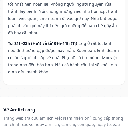
tốt nhất nên hoãn lại. Phòng người người nguyền rủa,
tránh lây bệnh. Nói chung những việc như hội họp, tranh
luận, việc quan,…nên tránh đi vào giờ này. Nếu bắt buộc
phải đi vào giờ này thì nên giữ miệng để hạn ché gây ẩu
đả hay cãi nhau.
Từ 21h-23h (Hợi) và từ 09h-11h (Tị)
Là giờ rất tốt lành,
nếu đi thường gặp được may mắn. Buôn bán, kinh doanh
có lời. Người đi sắp về nhà. Phụ nữ có tin mừng. Mọi việc
trong nhà đều hòa hợp. Nếu có bệnh cầu thì sẽ khỏi, gia
đình đều mạnh khỏe.
Về Amlich.org
Trang web tra cứu âm lịch Việt Nam miễn phí, cung cấp thông
tin chính xác về ngày âm lịch, can chi, con giáp, ngày tốt xấu