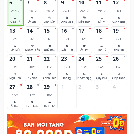
6
7
8
9
10
11
12
24/12
25/12
26/12
27/12
28/12
29/12
1/1
🐀
🐂
🐅
🐈
🐉
🐍
🐎
Giáp Tý
Ất Sửu
Bính Dần
Đinh Mão
Mậu Thìn
Kỷ Tỵ
Canh Ngọ
13
14
15
16
17
18
19
2/1
3/1
4/1
5/1
6/1
7/1
8/1
🐐
🐒
🐓
🐕
🐖
🐀
🐂
Tân Mùi
Nhâm Thân
Quý Dậu
Giáp Tuất
Ất Hợi
Bính Tý
Đinh Sửu
20
21
22
23
24
25
26
9/1
10/1
11/1
12/1
13/1
14/1
15/1
🐅
🐈
🐉
🐍
🐎
🐐
🐒
Mậu Dần
Kỷ Mão
Canh Thìn
Tân Tỵ
Nhâm Ngọ
Quý Mùi
Giáp Thân
27
28
29
1
2
3
4
16/1
17/1
18/1
🐓
🐕
🐖
Ất Dậu
Bính Tuất
Đinh Hợi