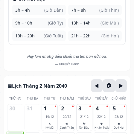
3h – 4h
(Giờ Dần)
7h – 8h
(Giờ Thìn)
9h – 10h
(Giờ Tỵ)
13h – 14h
(Giờ Mùi)
19h – 20h
(Giờ Tuất)
21h – 22h
(Giờ Hợi)
Hãy làm những điều khiến trái tim bạn nở hoa.
— Khuyết Danh
Lịch Tháng 2 Năm 2040
THỨ HAI
THỨ BA
THỨ TƯ
THỨ NĂM
THỨ SÁU
THỨ BẢY
CHỦ NHẬT
30
31
1
2
3
4
5
19/12
20/12
21/12
22/12
23/12
🐐
🐒
🐓
🐕
🐖
Kỷ Mùi
Canh Thân
Tân Dậu
Nhâm Tuất
Quý Hợi