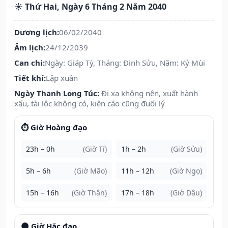
☀️ Thứ Hai, Ngày 6 Tháng 2 Năm 2040
Dương lịch:
06/02/2040
Âm lịch:
24/12/2039
Can chi:
Ngày: Giáp Tý, Tháng: Đinh Sửu, Năm: Kỷ Mùi
Tiết khí:
Lập xuân
Ngày Thanh Long Túc:
Đi xa không nên, xuất hành
xấu, tài lộc không có, kiện cáo cũng đuối lý
⏱️ Giờ Hoàng đạo
23h – 0h
(Giờ Tí)
1h – 2h
(Giờ Sửu)
5h – 6h
(Giờ Mão)
11h – 12h
(Giờ Ngọ)
15h – 16h
(Giờ Thân)
17h – 18h
(Giờ Dậu)
🌑 Giờ Hắc đạo