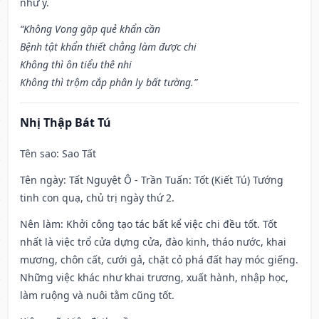
như ý.
“Không Vong gặp quẻ khẩn cần
Bệnh tật khẩn thiết chẳng làm được chi
Không thì ôn tiểu thê nhi
Không thì trộm cắp phân ly bất tường.”
Nhị Thập Bát Tú
Tên sao
: Sao Tất
Tên ngày
: Tất Nguyệt Ô - Trần Tuấn: Tốt (Kiết Tú) Tướng
tinh con quạ, chủ trị ngày thứ 2.
Nên làm
: Khởi công tạo tác bất kể việc chi đều tốt. Tốt
nhất là việc trổ cửa dựng cửa, đào kinh, tháo nước, khai
mương, chôn cất, cưới gả, chặt cỏ phá đất hay móc giếng.
Những việc khác như khai trương, xuất hành, nhập học,
làm ruộng và nuôi tằm cũng tốt.