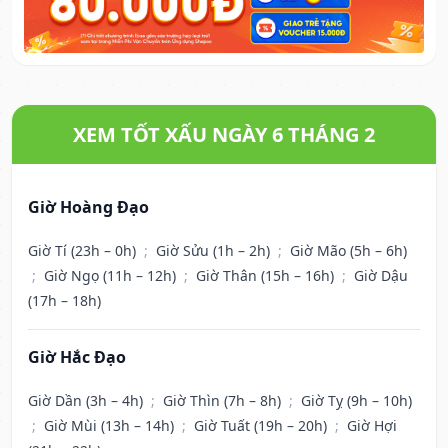
XEM TỐT XẤU NGÀY 6 THÁNG 2
Giờ Hoàng Đạo
Giờ Tí (23h – 0h)
;
Giờ Sửu (1h – 2h)
;
Giờ Mão (5h – 6h)
;
Giờ Ngọ (11h – 12h)
;
Giờ Thân (15h – 16h)
;
Giờ Dậu
(17h – 18h)
Giờ Hắc Đạo
Giờ Dần (3h – 4h)
;
Giờ Thìn (7h – 8h)
;
Giờ Tỵ (9h – 10h)
;
Giờ Mùi (13h – 14h)
;
Giờ Tuất (19h – 20h)
;
Giờ Hợi