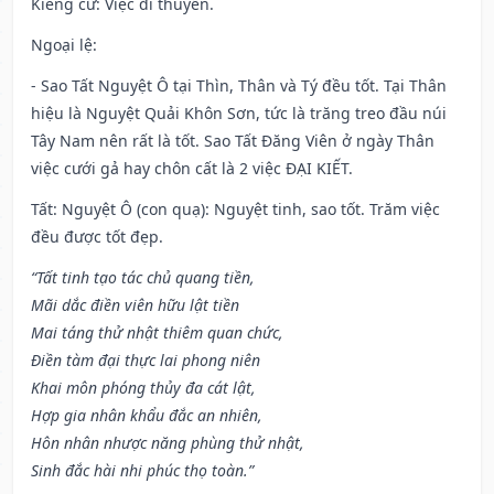
Kiêng cữ
: Việc đi thuyền.
Ngoại lệ
:
- Sao Tất Nguyệt Ô tại Thìn, Thân và Tý đều tốt. Tại Thân
hiệu là Nguyệt Quải Khôn Sơn, tức là trăng treo đầu núi
Tây Nam nên rất là tốt. Sao Tất Đăng Viên ở ngày Thân
việc cưới gả hay chôn cất là 2 việc ĐẠI KIẾT.
Tất: Nguyệt Ô (con quạ): Nguyệt tinh, sao tốt. Trăm việc
đều được tốt đẹp.
“Tất tinh tạo tác chủ quang tiền,
Mãi dắc điền viên hữu lật tiền
Mai táng thử nhật thiêm quan chức,
Điền tàm đại thực lai phong niên
Khai môn phóng thủy đa cát lật,
Hợp gia nhân khẩu đắc an nhiên,
Hôn nhân nhược năng phùng thử nhật,
Sinh đắc hài nhi phúc thọ toàn.”