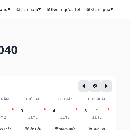
háng
📖
Lịch năm
🧧
Đếm ngược Tết
🧭
Khám phá
▼
▼
▼
040
 NĂM
THỨ SÁU
THỨ BẢY
CHỦ NHẬT
⭐
3
4
5
0/12
21/12
22/12
23/12
🐓
🐕
🐖
nh Thân
Tân Dậu
Nhâm Tuất
Quý Hợi