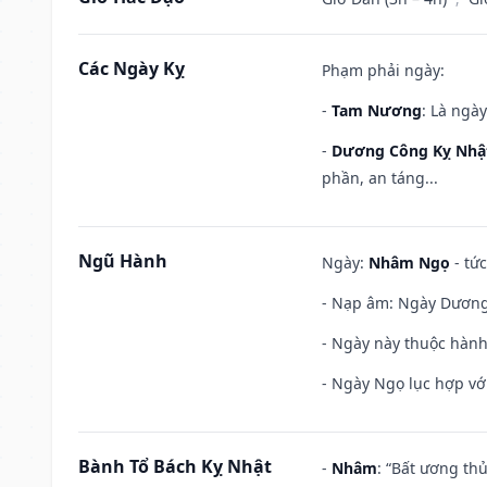
Các Ngày Kỵ
Phạm phải ngày:
-
Tam Nương
: Là ngà
-
Dương Công Kỵ Nhậ
phần, an táng...
Ngũ Hành
Ngày:
Nhâm Ngọ
- tức
- Nạp âm: Ngày Dương L
- Ngày này thuộc hành
- Ngày Ngọ lục hợp vớ
Bành Tổ Bách Kỵ Nhật
-
Nhâm
: “Bất ương th