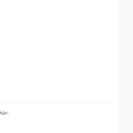
hần'.