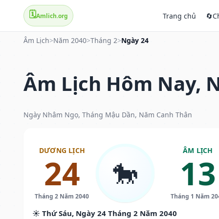
🗓️
Trang chủ
🔄
C
Amlich.org
Âm Lịch
>
Năm 2040
>
Tháng 2
>
Ngày 24
Âm Lịch Hôm Nay, N
Ngày Nhâm Ngọ, Tháng Mậu Dần, Năm Canh Thân
DƯƠNG LỊCH
ÂM LỊCH
24
13
🐎
Tháng 2 Năm 2040
Tháng 1 Năm 20
☀️ Thứ Sáu, Ngày 24 Tháng 2 Năm 2040