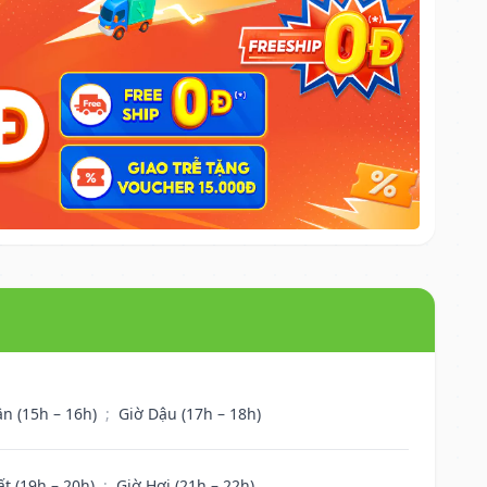
ân (15h – 16h)
;
Giờ Dậu (17h – 18h)
ất (19h – 20h)
;
Giờ Hợi (21h – 22h)