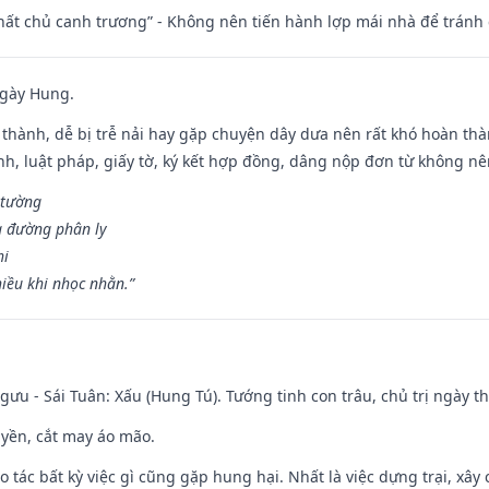
 thất chủ canh trương” - Không nên tiến hành lợp mái nhà để tránh 
ngày Hung.
 thành, dễ bị trễ nải hay gặp chuyện dây dưa nên rất khó hoàn th
ính, luật pháp, giấy tờ, ký kết hợp đồng, dâng nộp đơn từ không nên
 tường
a đường phân ly
hi
iều khi nhọc nhằn.”
ưu - Sái Tuân: Xấu (Hung Tú). Tướng tinh con trâu, chủ trị ngày th
huyền, cắt may áo mão.
ạo tác bất kỳ việc gì cũng gặp hung hại. Nhất là việc dựng trại, xây