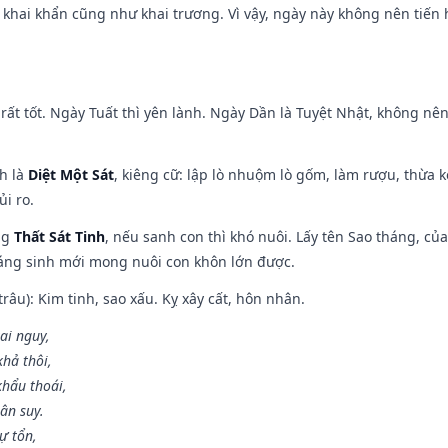
y, khai khẩn cũng như khai trương. Vì vậy, ngày này không nên tiến
rất tốt. Ngày Tuất thì yên lành. Ngày Dần là Tuyệt Nhật, không nê
ch là
Diệt Một Sát
, kiêng cữ: lập lò nhuộm lò gốm, làm rượu, thừa 
ủi ro.
ng
Thất Sát Tinh
, nếu sanh con thì khó nuôi. Lấy tên Sao tháng, củ
áng sinh mới mong nuôi con khôn lớn được.
âu): Kim tinh, sao xấu. Kỵ xây cất, hôn nhân.
ai nguy,
hả thôi,
khẩu thoái,
ân suy.
ự tổn,