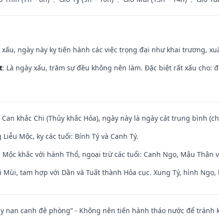
y xấu, ngày này kỵ tiến hành các việc trọng đại như khai trương, xuấ
t
: Là ngày xấu, trăm sự đều không nên làm. Đặc biệt rất xấu cho: đ
 Can khắc Chi (Thủy khắc Hỏa), ngày này là ngày cát trung bình (ch
iễu Mộc, kỵ các tuổi: Bính Tý và Canh Tý.
 Mộc khắc với hành Thổ, ngoại trừ các tuổi: Canh Ngọ, Mậu Thân 
i Mùi, tam hợp với Dần và Tuất thành Hỏa cục. Xung Tý, hình Ngọ, 
ủy nan canh đê phòng” - Không nên tiến hành tháo nước để tránh