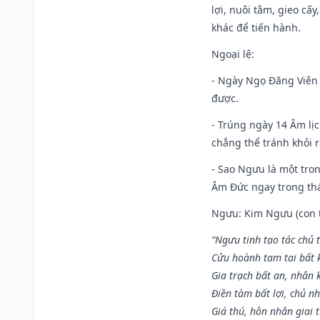
lợi, nuôi tằm, gieo cấ
khác để tiến hành.
Ngoại lệ
:
- Ngày Ngọ Đăng Viên 
được.
- Trúng ngày 14 Âm lị
chẳng thể tránh khỏi r
- Sao Ngưu là một tro
Âm Đức ngay trong th
Ngưu: Kim Ngưu (con tr
“Ngưu tinh tạo tác chủ t
Cửu hoành tam tai bất k
Gia trạch bất an, nhân 
Điền tàm bất lợi, chủ nh
Giá thú, hôn nhân giai t