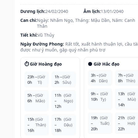
Dương lịch:
24/02/2040
Âm lịch:
13/01/2040
Can chi:
Ngày: Nhâm Ngọ, Tháng: Mậu Dần, Năm: Canh
Thân
Tiết khí:
Vũ Thủy
Ngày Đường Phong:
Rất tốt, xuất hành thuận lợi, cầu tà
được như ý muốn, gặp quý nhân phù trợ
⏱️ Giờ Hoàng đạo
🌑 Giờ Hắc đạo
3h –
(Giờ
7h –
(Giờ
23h –
(Giờ
1h –
(Giờ
4h
Dần)
8h
Thìn)
0h
Tí)
2h
Sửu)
9h –
(Giờ
13h
(Giờ
5h –
(Giờ
11h
(Giờ
10h
Tỵ)
–
Mùi)
6h
Mão)
–
Ngọ)
14h
12h
19h
(Giờ
21h
(Giờ
15h
(Giờ
17h
(Giờ
–
Tuất)
–
Hợi)
–
Thân)
–
Dậu)
20h
22h
16h
18h