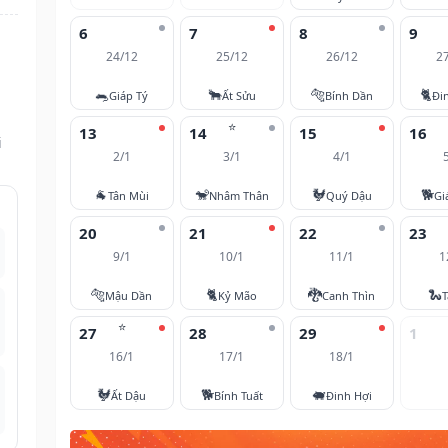
6
7
8
9
24/12
25/12
26/12
2
🐀
🐂
🐅
🐈
Giáp Tý
Ất Sửu
Bính Dần
Đi
⭐
13
14
15
16
i
2/1
3/1
4/1
🐐
🐒
🐓
🐕
Tân Mùi
Nhâm Thân
Quý Dậu
Gi
20
21
22
23
9/1
10/1
11/1
1
🐅
🐈
🐉
🐍
Mậu Dần
Kỷ Mão
Canh Thìn
T
⭐
27
28
29
1
16/1
17/1
18/1
🐓
🐕
🐖
Ất Dậu
Bính Tuất
Đinh Hợi