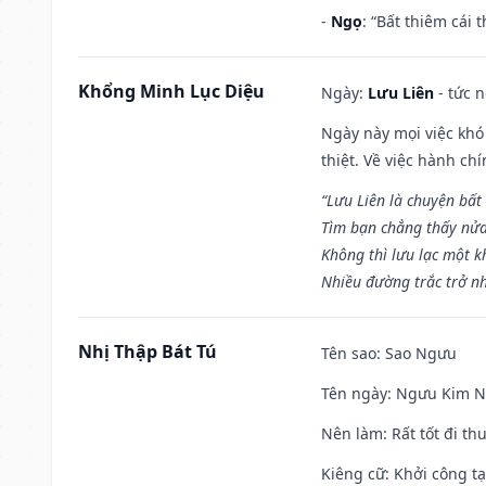
-
Ngọ
: “Bất thiêm cái
Khổng Minh Lục Diệu
Ngày:
Lưu Liên
- tức 
Ngày này mọi việc khó
thiệt. Về việc hành ch
“Lưu Liên là chuyện bất
Tìm bạn chẳng thấy nử
Không thì lưu lạc một k
Nhiều đường trắc trở nh
Nhị Thập Bát Tú
Tên sao
: Sao Ngưu
Tên ngày
: Ngưu Kim Ng
Nên làm
: Rất tốt đi t
Kiêng cữ
: Khởi công t