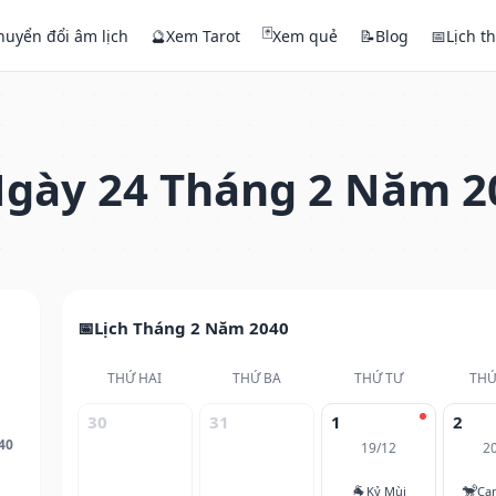
🃏
huyển đổi âm lịch
🔮
Xem Tarot
Xem quẻ
📝
Blog
📅
Lịch t
gày 24 Tháng 2 Năm 2
Lịch Tháng 2 Năm 2040
THỨ HAI
THỨ BA
THỨ TƯ
THỨ
30
31
1
2
40
19/12
2
🐐
🐒
Kỷ Mùi
Ca