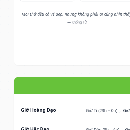
Mọi thứ đều có vẻ đẹp, nhưng không phải ai cũng nhìn thấ
— Khổng Tử
Giờ Hoàng Đạo
Giờ Tí (23h – 0h)
;
Giờ
Giờ Hắc Đạo
Giờ Dần (3h – 4h)
;
Gi