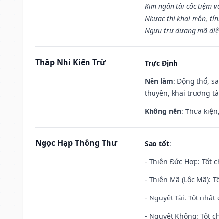
Kim ngân tài cốc tiệm vô
Nhược thị khai môn, tín
Ngưu trư dương mã diệc
Thập Nhị Kiến Trừ
Trực Định
Nên làm
: Động thổ, s
thuyền, khai trương tà
Không nên
: Thưa kiện
Ngọc Hạp Thông Thư
Sao tốt
:
- Thiên Đức Hợp: Tốt c
- Thiên Mã (Lộc Mã): Tố
- Nguyệt Tài: Tốt nhất 
- Nguyệt Không: Tốt c