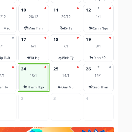
⭐
10
11
12
7/12
28/12
29/12
1/1
🐉
🐍
🐎
nh Mão
Mậu Thìn
Kỷ Tỵ
Canh Ngọ
17
18
19
5/1
6/1
7/1
8/1
🐖
🐀
🐂
áp Tuất
Ất Hợi
Bính Tý
Đinh Sửu
⭐
24
25
26
2/1
13/1
14/1
15/1
🐎
🐐
🐒
ân Tỵ
Nhâm Ngọ
Quý Mùi
Giáp Thân
2
3
4