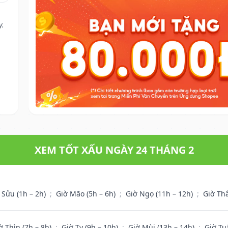
y.
XEM TỐT XẤU NGÀY 24 THÁNG 2
 Sửu (1h – 2h)
;
Giờ Mão (5h – 6h)
;
Giờ Ngọ (11h – 12h)
;
Giờ Th
ờ Thìn (7h – 8h)
;
Giờ Tỵ (9h – 10h)
;
Giờ Mùi (13h – 14h)
;
Giờ Tu