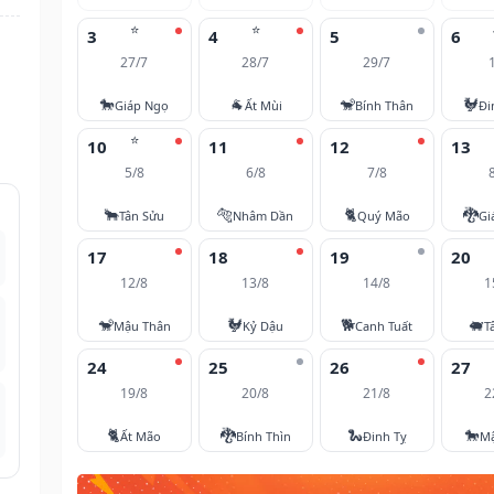
⭐
⭐
3
4
5
6
27/7
28/7
29/7
🐎
🐐
🐒
🐓
Giáp Ngọ
Ất Mùi
Bính Thân
Đi
⭐
10
11
12
13
5/8
6/8
7/8
🐂
🐅
🐈
🐉
Tân Sửu
Nhâm Dần
Quý Mão
Gi
17
18
19
20
12/8
13/8
14/8
1
🐒
🐓
🐕
🐖
Mậu Thân
Kỷ Dậu
Canh Tuất
T
24
25
26
27
19/8
20/8
21/8
2
🐈
🐉
🐍
🐎
Ất Mão
Bính Thìn
Đinh Tỵ
M