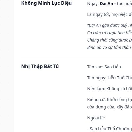
Khổng Minh Lục Diệu
Ngày:
Đại An
- tức ngà
Là ngày tốt, mọi việc
“Đại An gặp được quý n
Có cơm có rượu tiền tiễ
Chẳng thời cũng được Đ
Bình an vô sự tấm thân
Nhị Thập Bát Tú
Tên sao
: Sao Liễu
Tên ngày
: Liễu Thổ C
Nên làm
: Không có bất
Kiêng cữ
: Khởi công tạ
cửa dựng cửa, xây đắp.
Ngoại lệ
:
- Sao Liễu Thổ Chướng 