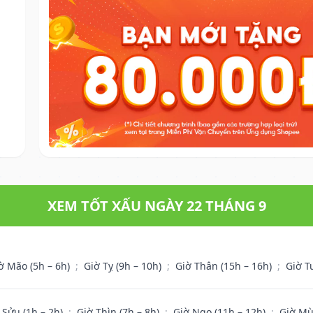
XEM TỐT XẤU NGÀY 22 THÁNG 9
ờ Mão (5h – 6h)
;
Giờ Tỵ (9h – 10h)
;
Giờ Thân (15h – 16h)
;
Giờ T
 Sửu (1h – 2h)
;
Giờ Thìn (7h – 8h)
;
Giờ Ngọ (11h – 12h)
;
Giờ Mù