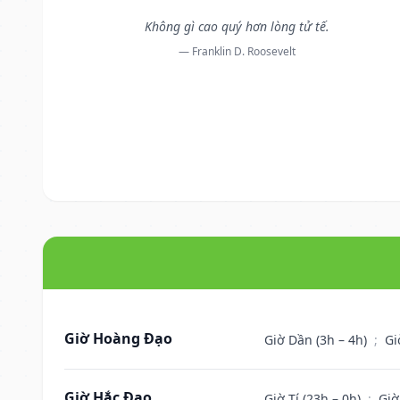
Không gì cao quý hơn lòng tử tế.
— Franklin D. Roosevelt
Giờ Hoàng Đạo
Giờ Dần (3h – 4h)
;
Gi
Giờ Hắc Đạo
Giờ Tí (23h – 0h)
;
Giờ