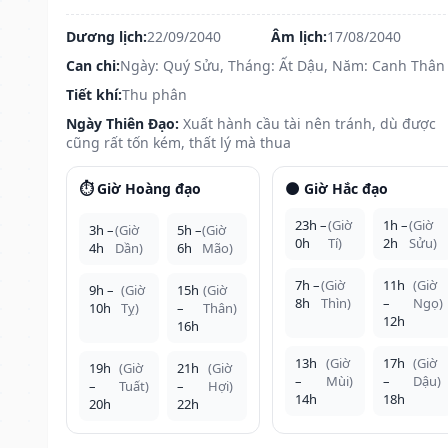
Dương lịch:
22/09/2040
Âm lịch:
17/08/2040
Can chi:
Ngày: Quý Sửu, Tháng: Ất Dậu, Năm: Canh Thân
Tiết khí:
Thu phân
Ngày Thiên Đạo:
Xuất hành cầu tài nên tránh, dù được
cũng rất tốn kém, thất lý mà thua
⏱️ Giờ Hoàng đạo
🌑 Giờ Hắc đạo
23h –
(Giờ
1h –
(Giờ
3h –
(Giờ
5h –
(Giờ
0h
Tí)
2h
Sửu)
4h
Dần)
6h
Mão)
7h –
(Giờ
11h
(Giờ
9h –
(Giờ
15h
(Giờ
8h
Thìn)
–
Ngọ)
10h
Tỵ)
–
Thân)
12h
16h
13h
(Giờ
17h
(Giờ
19h
(Giờ
21h
(Giờ
–
Mùi)
–
Dậu)
–
Tuất)
–
Hợi)
14h
18h
20h
22h