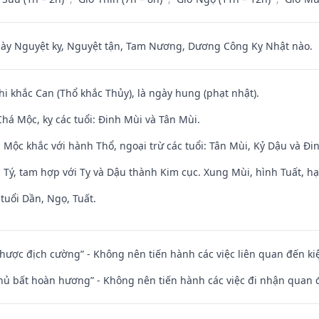
 Nguyệt kỵ, Nguyệt tận, Tam Nương, Dương Công Kỵ Nhật nào.
hi khắc Can (Thổ khắc Thủy), là ngày hung (phạt nhật).
há Mộc, kỵ các tuổi: Đinh Mùi và Tân Mùi.
 Mộc khắc với hành Thổ, ngoại trừ các tuổi: Tân Mùi, Kỷ Dậu và Đ
 Tý, tam hợp với Tỵ và Dậu thành Kim cục. Xung Mùi, hình Tuất, hạ
tuổi Dần, Ngọ, Tuất.
 nhược địch cường” - Không nên tiến hành các việc liên quan đến ki
chủ bất hoàn hương” - Không nên tiến hành các việc đi nhận quan 