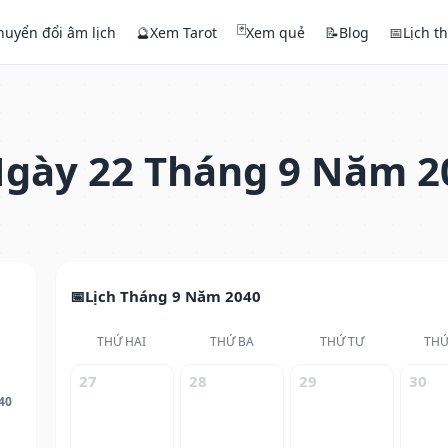
🃏
huyển đổi âm lịch
🔮
Xem Tarot
Xem quẻ
📝
Blog
📅
Lịch t
gày 22 Tháng 9 Năm 2
Lịch Tháng 9 Năm 2040
THỨ HAI
THỨ BA
THỨ TƯ
THỨ
27
28
29
30
40