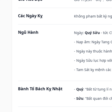
Các Ngày Kỵ
Không phạm bất kỳ ngày
Ngũ Hành
Ngày:
Quý Sửu
- tức C
- Nạp âm: Ngày Tang C
- Ngày này thuộc hành
- Ngày Sửu lục hợp với
- Tam Sát kỵ mệnh các 
Bành Tổ Bách Kỵ Nhật
-
Quý
: “Bất từ tụng lí
-
Sửu
: “Bất quan đới 