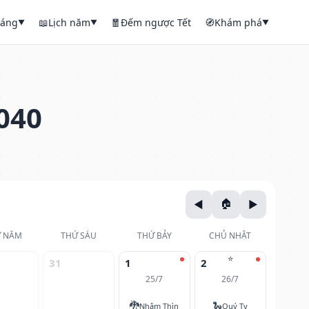
háng
📖
Lịch năm
🧧
Đếm ngược Tết
🧭
Khám phá
▼
▼
▼
040
 NĂM
THỨ SÁU
THỨ BẢY
CHỦ NHẬT
⭐
31
1
2
25/7
26/7
🐉
🐍
Nhâm Thìn
Quý Tỵ