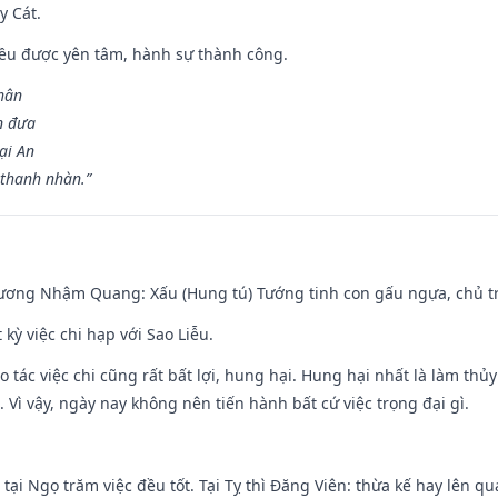
y Cát.
 đều được yên tâm, hành sự thành công.
hân
n đưa
ại An
 thanh nhàn.”
hương Nhậm Quang: Xấu (Hung tú) Tướng tinh con gấu ngựa, chủ tr
 kỳ việc chi hạp với Sao Liễu.
o tác việc chi cũng rất bất lợi, hung hại. Hung hại nhất là làm thủy
 Vì vậy, ngày nay không nên tiến hành bất cứ việc trọng đại gì.
tại Ngọ trăm việc đều tốt. Tại Tỵ thì Đăng Viên: thừa kế hay lên qua