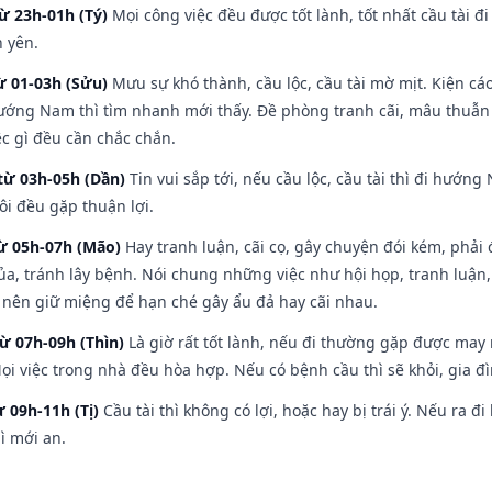
ừ 23h-01h (Tý)
Mọi công việc đều được tốt lành, tốt nhất cầu tài
h yên.
ừ 01-03h (Sửu)
Mưu sự khó thành, cầu lộc, cầu tài mờ mịt. Kiện cáo
hướng Nam thì tìm nhanh mới thấy. Đề phòng tranh cãi, mâu thuẫn
ệc gì đều cần chắc chắn.
từ 03h-05h (Dần)
Tin vui sắp tới, nếu cầu lộc, cầu tài thì đi hướ
ôi đều gặp thuận lợi.
từ 05h-07h (Mão)
Hay tranh luận, cãi cọ, gây chuyện đói kém, phải
a, tránh lây bệnh. Nói chung những việc như hội họp, tranh luận,
ì nên giữ miệng để hạn ché gây ẩu đả hay cãi nhau.
từ 07h-09h (Thìn)
Là giờ rất tốt lành, nếu đi thường gặp được may
ọi việc trong nhà đều hòa hợp. Nếu có bệnh cầu thì sẽ khỏi, gia 
ừ 09h-11h (Tị)
Cầu tài thì không có lợi, hoặc hay bị trái ý. Nếu ra đ
ì mới an.