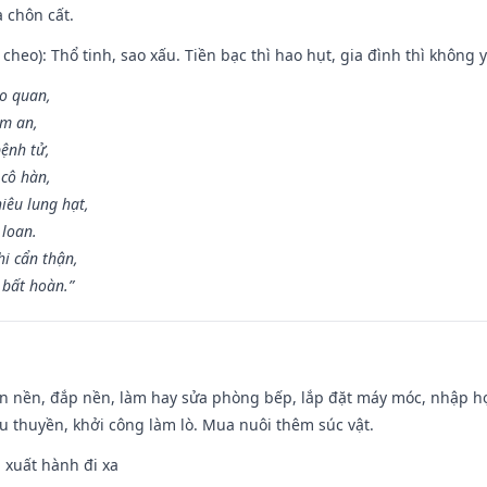
à chôn cất.
cheo): Thổ tinh, sao xấu. Tiền bạc thì hao hụt, gia đình thì không y
ao quan,
ạm an,
ệnh tử,
 cô hàn,
iêu lung hạt,
 loan.
i cẩn thận,
 bất hoàn.”
an nền, đắp nền, làm hay sửa phòng bếp, lắp đặt máy móc, nhập họ
u thuyền, khởi công làm lò. Mua nuôi thêm súc vật.
, xuất hành đi xa