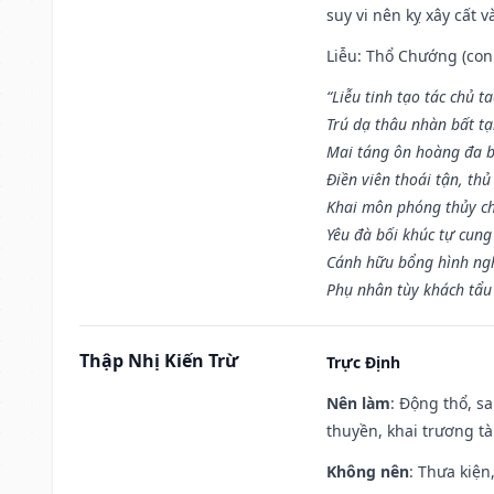
suy vi nên kỵ xây cất v
Liễu: Thổ Chướng (con 
“Liễu tinh tạo tác chủ t
Trú dạ thâu nhàn bất t
Mai táng ôn hoàng đa b
Điền viên thoái tận, thủ
Khai môn phóng thủy ch
Yêu đà bối khúc tự cung
Cánh hữu bổng hình ngh
Phụ nhân tùy khách tẩu
Thập Nhị Kiến Trừ
Trực Định
Nên làm
: Động thổ, s
thuyền, khai trương tà
Không nên
: Thưa kiện