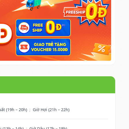
uất (19h – 20h)
;
Giờ Hợi (21h – 22h)
i (13h – 14h)
;
Giờ Dậu (17h – 18h)