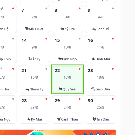
🌙
7
8
9
1/8
2/8
3/8
4/8
🐕
🐖
🐀
nh Dậu
Mậu Tuất
Kỷ Hợi
Canh Tý
14
15
16
8/8
9/8
10/8
11/8
🐍
🐎
🐐
áp Thìn
Ất Tỵ
Bính Ngọ
Đinh Mùi
⭐
21
22
23
5/8
16/8
17/8
18/8
🐀
🐂
🐅
ân Hợi
Nhâm Tý
Quý Sửu
Giáp Dần
28
29
30
2/8
23/8
24/8
25/8
🐐
🐒
🐓
ậu Ngọ
Kỷ Mùi
Canh Thân
Tân Dậu