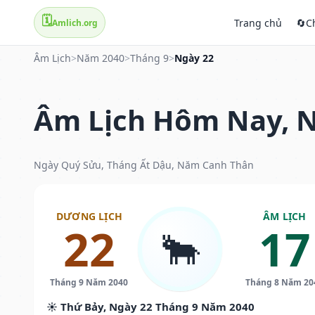
🗓️
Trang chủ
🔄
C
Amlich.org
Âm Lịch
>
Năm 2040
>
Tháng 9
>
Ngày 22
Âm Lịch Hôm Nay, N
Ngày Quý Sửu, Tháng Ất Dậu, Năm Canh Thân
DƯƠNG LỊCH
ÂM LỊCH
22
17
🐂
Tháng 9 Năm 2040
Tháng 8 Năm 20
☀️ Thứ Bảy, Ngày 22 Tháng 9 Năm 2040