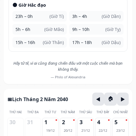
🌑 Giờ Hắc đạo
23h – 0h
(Giờ Tí)
3h – 4h
(Giờ Dần)
5h – 6h
(Giờ Mão)
9h – 10h
(Giờ Tỵ)
15h – 16h
(Giờ Thân)
17h – 18h
(Giờ Dậu)
Hãy tử tế, vì ai cũng đang chiến đấu với một cuộc chiến mà bạn
không thấy.
— Philo of Alexandria
Lịch Tháng 2 Năm 2040
THỨ HAI
THỨ BA
THỨ TƯ
THỨ NĂM
THỨ SÁU
THỨ BẢY
CHỦ NHẬT
30
31
1
2
3
4
5
19/12
20/12
21/12
22/12
23/12