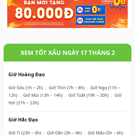
XEM TỐT XẤU NGÀY 17 THÁNG 2
Giờ Hoàng Đạo
Giờ Sửu (1h – 2h)
;
Giờ Thìn (7h – 8h)
;
Giờ Ngọ (11h –
12h)
;
Giờ Mùi (13h – 14h)
;
Giờ Tuất (19h – 20h)
;
Giờ
Hợi (21h – 22h)
Giờ Hắc Đạo
Giờ Tí (23h – 0h)
;
Giờ Dần (3h – 4h)
;
Giờ Mão (5h – 6h)