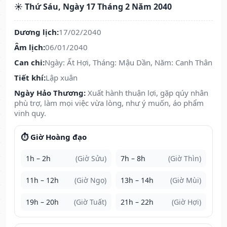
☀️ Thứ Sáu, Ngày 17 Tháng 2 Năm 2040
Dương lịch:
17/02/2040
Âm lịch:
06/01/2040
Can chi:
Ngày: Ất Hợi, Tháng: Mậu Dần, Năm: Canh Thân
Tiết khí:
Lập xuân
Ngày Hảo Thương:
Xuất hành thuận lợi, gặp qúy nhân
phù trợ, làm mọi việc vừa lòng, như ý muốn, áo phẩm
vinh quy.
⏱️ Giờ Hoàng đạo
1h – 2h
(Giờ Sửu)
7h – 8h
(Giờ Thìn)
11h – 12h
(Giờ Ngọ)
13h – 14h
(Giờ Mùi)
19h – 20h
(Giờ Tuất)
21h – 22h
(Giờ Hợi)