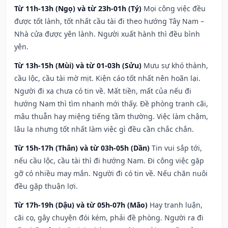
Từ 11h-13h (Ngọ) và từ 23h-01h (Tý)
Mọi công việc đều
được tốt lành, tốt nhất cầu tài đi theo hướng Tây Nam –
Nhà cửa được yên lành. Người xuất hành thì đều bình
yên.
Từ 13h-15h (Mùi) và từ 01-03h (Sửu)
Mưu sự khó thành,
cầu lộc, cầu tài mờ mịt. Kiện cáo tốt nhất nên hoãn lại.
Người đi xa chưa có tin về. Mất tiền, mất của nếu đi
hướng Nam thì tìm nhanh mới thấy. Đề phòng tranh cãi,
mâu thuẫn hay miệng tiếng tầm thường. Việc làm chậm,
lâu la nhưng tốt nhất làm việc gì đều cần chắc chắn.
Từ 15h-17h (Thân) và từ 03h-05h (Dần)
Tin vui sắp tới,
nếu cầu lộc, cầu tài thì đi hướng Nam. Đi công việc gặp
gỡ có nhiều may mắn. Người đi có tin về. Nếu chăn nuôi
đều gặp thuận lợi.
Từ 17h-19h (Dậu) và từ 05h-07h (Mão)
Hay tranh luận,
cãi cọ, gây chuyện đói kém, phải đề phòng. Người ra đi