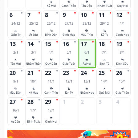
🐐
🐒
🐓
🐕
🐖
Kỷ Mùi
Canh Thân
Tân Dậu
Nhâm Tuất
Quý Hợi
6
7
8
9
10
11
12
24/12
25/12
26/12
27/12
28/12
29/12
1/1
🐀
🐂
🐅
🐈
🐉
🐍
🐎
Giáp Tý
Ất Sửu
Bính Dần
Đinh Mão
Mậu Thìn
Kỷ Tỵ
Canh Ngọ
13
14
15
16
17
18
19
2/1
3/1
4/1
5/1
6/1
7/1
8/1
🐐
🐒
🐓
🐕
🐖
🐀
🐂
Tân Mùi
Nhâm Thân
Quý Dậu
Giáp Tuất
Ất Hợi
Bính Tý
Đinh Sửu
20
21
22
23
24
25
26
9/1
10/1
11/1
12/1
13/1
14/1
15/1
🐅
🐈
🐉
🐍
🐎
🐐
🐒
Mậu Dần
Kỷ Mão
Canh Thìn
Tân Tỵ
Nhâm Ngọ
Quý Mùi
Giáp Thân
27
28
29
1
2
3
4
16/1
17/1
18/1
🐓
🐕
🐖
Ất Dậu
Bính Tuất
Đinh Hợi