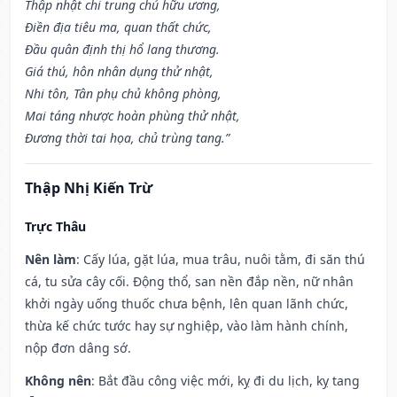
Thập nhật chi trung chủ hữu ương,
Điền địa tiêu ma, quan thất chức,
Đầu quân định thị hổ lang thương.
Giá thú, hôn nhân dụng thử nhật,
Nhi tôn, Tân phụ chủ không phòng,
Mai táng nhược hoàn phùng thử nhật,
Đương thời tai họa, chủ trùng tang.”
Thập Nhị Kiến Trừ
Trực Thâu
Nên làm
: Cấy lúa, gặt lúa, mua trâu, nuôi tằm, đi săn thú
cá, tu sửa cây cối. Động thổ, san nền đắp nền, nữ nhân
khởi ngày uống thuốc chưa bệnh, lên quan lãnh chức,
thừa kế chức tước hay sự nghiệp, vào làm hành chính,
nộp đơn dâng sớ.
Không nên
: Bắt đầu công việc mới, kỵ đi du lịch, kỵ tang