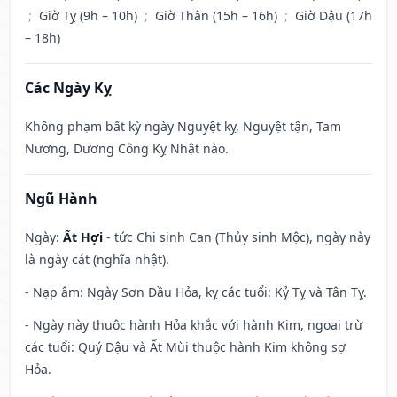
;
Giờ Tỵ (9h – 10h)
;
Giờ Thân (15h – 16h)
;
Giờ Dậu (17h
– 18h)
Các Ngày Kỵ
Không phạm bất kỳ ngày Nguyệt kỵ, Nguyệt tận, Tam
Nương, Dương Công Kỵ Nhật nào.
Ngũ Hành
Ngày:
Ất Hợi
- tức Chi sinh Can (Thủy sinh Mộc), ngày này
là ngày cát (nghĩa nhật).
- Nạp âm: Ngày Sơn Đầu Hỏa, kỵ các tuổi: Kỷ Tỵ và Tân Tỵ.
- Ngày này thuộc hành Hỏa khắc với hành Kim, ngoại trừ
các tuổi: Quý Dậu và Ất Mùi thuộc hành Kim không sợ
Hỏa.