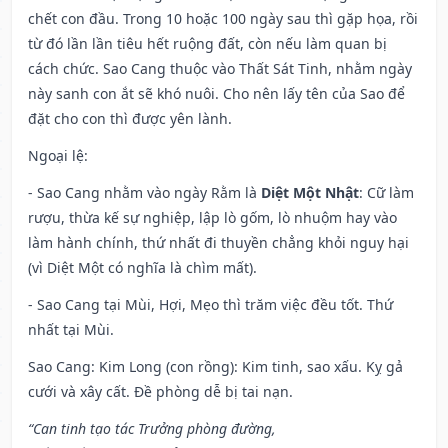
chết con đầu. Trong 10 hoặc 100 ngày sau thì gặp họa, rồi
từ đó lần lần tiêu hết ruộng đất, còn nếu làm quan bị
cách chức. Sao Cang thuộc vào Thất Sát Tinh, nhằm ngày
này sanh con ắt sẽ khó nuôi. Cho nên lấy tên của Sao để
đặt cho con thì được yên lành.
Ngoại lệ
:
- Sao Cang nhằm vào ngày Rằm là
Diệt Một Nhật
: Cữ làm
rượu, thừa kế sự nghiệp, lập lò gốm, lò nhuộm hay vào
làm hành chính, thứ nhất đi thuyền chẳng khỏi nguy hại
(vì Diệt Một có nghĩa là chìm mất).
- Sao Cang tại Mùi, Hợi, Mẹo thì trăm việc đều tốt. Thứ
nhất tại Mùi.
Sao Cang: Kim Long (con rồng): Kim tinh, sao xấu. Kỵ gả
cưới và xây cất. Đề phòng dễ bị tai nạn.
“Can tinh tạo tác Trưởng phòng đường,