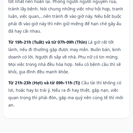
tốt nhất nên hoãn lại. Phòng người người nguyền rủa,
tránh lây bệnh. Nói chung những việc như hội họp, tranh
luận, việc quan,…nên tránh đi vào giờ này. Nếu bắt buộc
phải đi vào giờ này thì nên giữ miệng để hạn ché gây ẩu
đả hay cãi nhau.
Từ 19h-21h (Tuất) và từ 07h-09h (Thìn)
Là giờ rất tốt
lành, nếu đi thường gặp được may mắn. Buôn bán, kinh
doanh có lời. Người đi sắp về nhà. Phụ nữ có tin mừng.
Mọi việc trong nhà đều hòa hợp. Nếu có bệnh cầu thì sẽ
khỏi, gia đình đều mạnh khỏe.
Từ 21h-23h (Hợi) và từ 09h-11h (Tị)
Cầu tài thì không có
lợi, hoặc hay bị trái ý. Nếu ra đi hay thiệt, gặp nạn, việc
quan trọng thì phải đòn, gặp ma quỷ nên cúng tế thì mới
an.