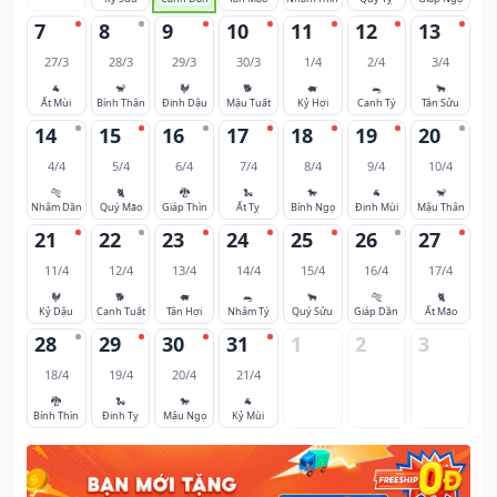
7
8
9
10
11
12
13
27/3
28/3
29/3
30/3
1/4
2/4
3/4
🐐
🐒
🐓
🐕
🐖
🐀
🐂
Ất Mùi
Bính Thân
Đinh Dậu
Mậu Tuất
Kỷ Hợi
Canh Tý
Tân Sửu
14
15
16
17
18
19
20
4/4
5/4
6/4
7/4
8/4
9/4
10/4
🐅
🐈
🐉
🐍
🐎
🐐
🐒
Nhâm Dần
Quý Mão
Giáp Thìn
Ất Tỵ
Bính Ngọ
Đinh Mùi
Mậu Thân
21
22
23
24
25
26
27
11/4
12/4
13/4
14/4
15/4
16/4
17/4
🐓
🐕
🐖
🐀
🐂
🐅
🐈
Kỷ Dậu
Canh Tuất
Tân Hợi
Nhâm Tý
Quý Sửu
Giáp Dần
Ất Mão
28
29
30
31
1
2
3
18/4
19/4
20/4
21/4
🐉
🐍
🐎
🐐
Bính Thìn
Đinh Tỵ
Mậu Ngọ
Kỷ Mùi