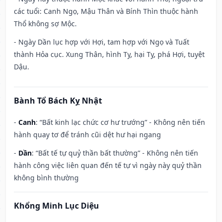
các tuổi: Canh Ngọ, Mậu Thân và Bính Thìn thuộc hành
Thổ không sợ Mộc.
- Ngày Dần lục hợp với Hợi, tam hợp với Ngọ và Tuất
thành Hỏa cục. Xung Thân, hình Tỵ, hại Tỵ, phá Hợi, tuyệt
Dậu.
Bành Tổ Bách Kỵ Nhật
-
Canh
: “Bất kinh lạc chức cơ hư trướng” - Không nên tiến
hành quay tơ để tránh cũi dệt hư hại ngang
-
Dần
: “Bất tế tự quỷ thần bất thường” - Không nên tiến
hành công việc liên quan đến tế tự vì ngày này quỷ thần
không bình thường
Khổng Minh Lục Diệu