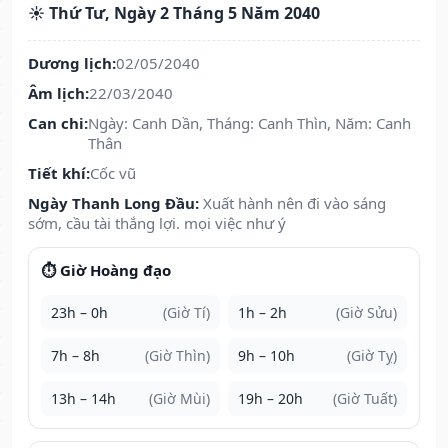
☀️ Thứ Tư, Ngày 2 Tháng 5 Năm 2040
Dương lịch:
02/05/2040
Âm lịch:
22/03/2040
Can chi:
Ngày: Canh Dần, Tháng: Canh Thìn, Năm: Canh
Thân
Tiết khí:
Cốc vũ
Ngày Thanh Long Đầu:
Xuất hành nên đi vào sáng
sớm, cầu tài thắng lợi. mọi việc như ý
⏱️ Giờ Hoàng đạo
23h – 0h
(Giờ Tí)
1h – 2h
(Giờ Sửu)
7h – 8h
(Giờ Thìn)
9h – 10h
(Giờ Tỵ)
13h – 14h
(Giờ Mùi)
19h – 20h
(Giờ Tuất)