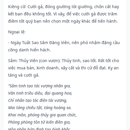
Kiêng cữ
: Cưới gả, đóng giường lót giường, chôn cất hay
kết bạn đều không tốt. Vì vậy, để việc cưới gả được trăm
điềm tốt quý bạn nên chọn một ngày khác để tiến hành.
Ngoại lệ
:
- Ngày Tuất Sao Sâm Đăng Viên, nên phó nhậm đặng cầu
công danh hiển hách.
Sâm: Thủy Viên (con vượn): Thủy tinh, sao tốt. Rất tốt cho
việc mua bán, kinh doanh, xây cất và thi cử đỗ đạt. Kỵ an
táng và cưới gả.
“Sâm tinh tạo tác vượng nhân gia,
Văn tinh triều diệu, đại quang hoa,
Chỉ nhân tạo tác điền tài vượng,
Mai táng chiêu tật, táng hoàng sa.
Khai môn, phóng thủy gia quan chức,
Phòng phòng tôn tử kiến điền gia,
Hôn nhân hứa định tao hình khắc,