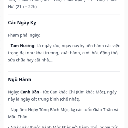
Hợi (21h – 22h)
Các Ngày Kỵ
Phạm phải ngày:
-
Tam Nương
: Là ngày xấu, ngày này kỵ tiến hành các việc
trọng đại như khai trương, xuất hành, cưới hỏi, động thổ,
sửa chữa hay cất nhà,...
Ngũ Hành
Ngày:
Canh Dần
- tức Can khắc Chi (Kim khắc Mộc), ngày
này là ngày cát trung bình (chế nhật).
- Nạp âm: Ngày Tùng Bách Mộc, kỵ các tuổi: Giáp Thân và
Mậu Thân.
- Ngày này thuộc hành Mộc khắc với hành Thổ, ngoại trừ