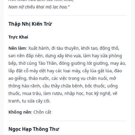
Nam nữ chiêu khai mộ lạc hoa.”
Thập Nhị Kiến Trừ
Trực Khai
Nên làm
: Xuất hành, đi tàu thuyền, khởi tạo, động thổ,
san nền đắp nền, dựng xây kho vựa, làm hay sửa phòng
bếp, thờ cúng Táo Thần, đóng giường lót giường, may áo,
lắp đặt cỗ máy dệt hay các loại máy, cấy lúa gặt lúa, đào
ao giếng, tháo nước, các việc trong vụ chăn nuôi, mở
thông hào rãnh, cầu thầy chữa bệnh, bốc thuốc, uống
thuốc, mua trâu, làm rượu, nhập học, học kỹ nghệ, vẽ
tranh, tu sửa cây cối.
Không nên
: Chôn cất
Ngọc Hạp Thông Thư