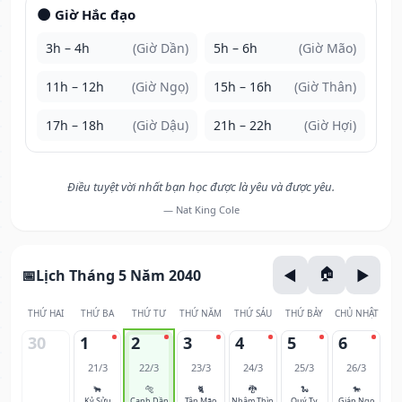
🌑 Giờ Hắc đạo
3h – 4h
(Giờ Dần)
5h – 6h
(Giờ Mão)
11h – 12h
(Giờ Ngọ)
15h – 16h
(Giờ Thân)
17h – 18h
(Giờ Dậu)
21h – 22h
(Giờ Hợi)
Điều tuyệt vời nhất bạn học được là yêu và được yêu.
— Nat King Cole
Lịch Tháng 5 Năm 2040
THỨ HAI
THỨ BA
THỨ TƯ
THỨ NĂM
THỨ SÁU
THỨ BẢY
CHỦ NHẬT
30
1
2
3
4
5
6
21/3
22/3
23/3
24/3
25/3
26/3
🐂
🐅
🐈
🐉
🐍
🐎
Kỷ Sửu
Canh Dần
Tân Mão
Nhâm Thìn
Quý Tỵ
Giáp Ngọ