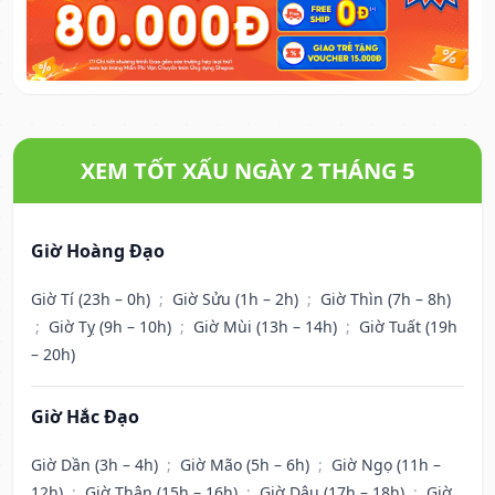
XEM TỐT XẤU NGÀY 2 THÁNG 5
Giờ Hoàng Đạo
Giờ Tí (23h – 0h)
;
Giờ Sửu (1h – 2h)
;
Giờ Thìn (7h – 8h)
;
Giờ Tỵ (9h – 10h)
;
Giờ Mùi (13h – 14h)
;
Giờ Tuất (19h
– 20h)
Giờ Hắc Đạo
Giờ Dần (3h – 4h)
;
Giờ Mão (5h – 6h)
;
Giờ Ngọ (11h –
12h)
;
Giờ Thân (15h – 16h)
;
Giờ Dậu (17h – 18h)
;
Giờ