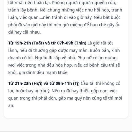
tốt nhất nên hoãn lại. Phòng người người nguyền rủa,
tránh lây bệnh. Nói chung những việc như hội họp, tranh
luận, việc quan,…nên tránh đi vào giờ này. Nếu bắt buộc
phải đi vào giờ này thì nên giữ miệng để hạn ché gây ẩu
đả hay cãi nhau.
Từ 19h-21h (Tuất) và từ 07h-09h (Thìn)
Là giờ rất tốt
lành, nếu đi thường gặp được may mắn. Buôn bán, kinh
doanh có lời. Người đi sắp về nhà. Phụ nữ có tin mừng.
Mọi việc trong nhà đều hòa hợp. Nếu có bệnh cầu thì sẽ
khỏi, gia đình đều mạnh khỏe.
Từ 21h-23h (Hợi) và từ 09h-11h (Tị)
Cầu tài thì không có
lợi, hoặc hay bị trái ý. Nếu ra đi hay thiệt, gặp nạn, việc
quan trọng thì phải đòn, gặp ma quỷ nên cúng tế thì mới
an.