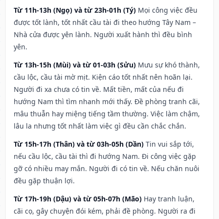
Từ 11h-13h (Ngọ) và từ 23h-01h (Tý)
Mọi công việc đều
được tốt lành, tốt nhất cầu tài đi theo hướng Tây Nam –
Nhà cửa được yên lành. Người xuất hành thì đều bình
yên.
Từ 13h-15h (Mùi) và từ 01-03h (Sửu)
Mưu sự khó thành,
cầu lộc, cầu tài mờ mịt. Kiện cáo tốt nhất nên hoãn lại.
Người đi xa chưa có tin về. Mất tiền, mất của nếu đi
hướng Nam thì tìm nhanh mới thấy. Đề phòng tranh cãi,
mâu thuẫn hay miệng tiếng tầm thường. Việc làm chậm,
lâu la nhưng tốt nhất làm việc gì đều cần chắc chắn.
Từ 15h-17h (Thân) và từ 03h-05h (Dần)
Tin vui sắp tới,
nếu cầu lộc, cầu tài thì đi hướng Nam. Đi công việc gặp
gỡ có nhiều may mắn. Người đi có tin về. Nếu chăn nuôi
đều gặp thuận lợi.
Từ 17h-19h (Dậu) và từ 05h-07h (Mão)
Hay tranh luận,
cãi cọ, gây chuyện đói kém, phải đề phòng. Người ra đi