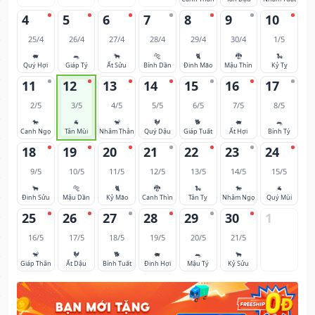
4
5
6
7
8
9
10
25/4
26/4
27/4
28/4
29/4
30/4
1/5
🐖
🐀
🐂
🐅
🐈
🐉
🐍
Quý Hợi
Giáp Tý
Ất Sửu
Bính Dần
Đinh Mão
Mậu Thìn
Kỷ Tỵ
11
12
13
14
15
16
17
2/5
3/5
4/5
5/5
6/5
7/5
8/5
🐎
🐐
🐒
🐓
🐕
🐖
🐀
Canh Ngọ
Tân Mùi
Nhâm Thân
Quý Dậu
Giáp Tuất
Ất Hợi
Bính Tý
18
19
20
21
22
23
24
9/5
10/5
11/5
12/5
13/5
14/5
15/5
🐂
🐅
🐈
🐉
🐍
🐎
🐐
Đinh Sửu
Mậu Dần
Kỷ Mão
Canh Thìn
Tân Tỵ
Nhâm Ngọ
Quý Mùi
25
26
27
28
29
30
1
16/5
17/5
18/5
19/5
20/5
21/5
🐒
🐓
🐕
🐖
🐀
🐂
Giáp Thân
Ất Dậu
Bính Tuất
Đinh Hợi
Mậu Tý
Kỷ Sửu