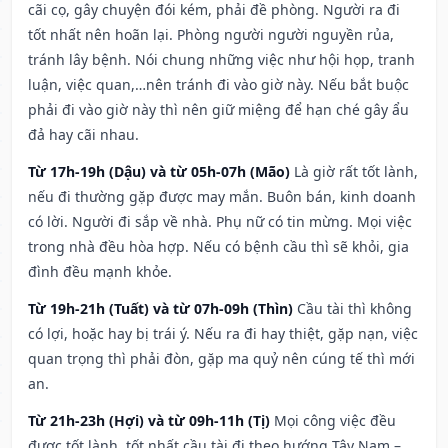
cãi cọ, gây chuyện đói kém, phải đề phòng. Người ra đi
tốt nhất nên hoãn lại. Phòng người người nguyền rủa,
tránh lây bệnh. Nói chung những việc như hội họp, tranh
luận, việc quan,…nên tránh đi vào giờ này. Nếu bắt buộc
phải đi vào giờ này thì nên giữ miệng để hạn ché gây ẩu
đả hay cãi nhau.
Từ 17h-19h (Dậu) và từ 05h-07h (Mão)
Là giờ rất tốt lành,
nếu đi thường gặp được may mắn. Buôn bán, kinh doanh
có lời. Người đi sắp về nhà. Phụ nữ có tin mừng. Mọi việc
trong nhà đều hòa hợp. Nếu có bệnh cầu thì sẽ khỏi, gia
đình đều mạnh khỏe.
Từ 19h-21h (Tuất) và từ 07h-09h (Thìn)
Cầu tài thì không
có lợi, hoặc hay bị trái ý. Nếu ra đi hay thiệt, gặp nạn, việc
quan trọng thì phải đòn, gặp ma quỷ nên cúng tế thì mới
an.
Từ 21h-23h (Hợi) và từ 09h-11h (Tị)
Mọi công việc đều
được tốt lành, tốt nhất cầu tài đi theo hướng Tây Nam –