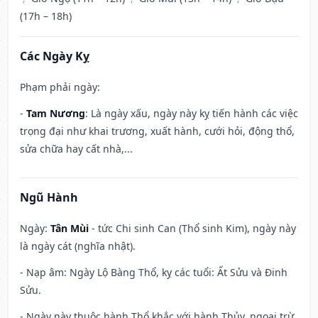
(17h – 18h)
Các Ngày Kỵ
Phạm phải ngày:
-
Tam Nương
: Là ngày xấu, ngày này kỵ tiến hành các việc
trọng đại như khai trương, xuất hành, cưới hỏi, động thổ,
sửa chữa hay cất nhà,...
Ngũ Hành
Ngày:
Tân Mùi
- tức Chi sinh Can (Thổ sinh Kim), ngày này
là ngày cát (nghĩa nhật).
- Nạp âm: Ngày Lộ Bàng Thổ, kỵ các tuổi: Ất Sửu và Đinh
Sửu.
- Ngày này thuộc hành Thổ khắc với hành Thủy, ngoại trừ