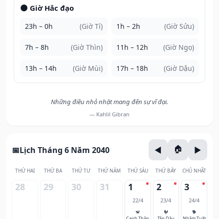
🌑 Giờ Hắc đạo
23h – 0h
(Giờ Tí)
1h – 2h
(Giờ Sửu)
7h – 8h
(Giờ Thìn)
11h – 12h
(Giờ Ngọ)
13h – 14h
(Giờ Mùi)
17h – 18h
(Giờ Dậu)
Những điều nhỏ nhặt mang đến sự vĩ đại.
— Kahlil Gibran
Lịch Tháng 6 Năm 2040
THỨ HAI
THỨ BA
THỨ TƯ
THỨ NĂM
THỨ SÁU
THỨ BẢY
CHỦ NHẬT
28
29
30
31
1
2
3
22/4
23/4
24/4
🐒
🐓
🐕
Canh Thân
Tân Dậu
Nhâm Tuất