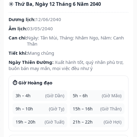
☀️ Thứ Ba, Ngày 12 Tháng 6 Năm 2040
Dương lịch:
12/06/2040
Âm lịch:
03/05/2040
Can chi:
Ngày: Tân Mùi, Tháng: Nhâm Ngọ, Năm: Canh
Thân
Tiết khí:
Mang chủng
Ngày Thiên Đường:
Xuất hành tốt, quý nhân phù trợ,
buôn bán may mắn, mọi việc đều như ý
⏱️ Giờ Hoàng đạo
3h – 4h
(Giờ Dần)
5h – 6h
(Giờ Mão)
9h – 10h
(Giờ Tỵ)
15h – 16h
(Giờ Thân)
19h – 20h
(Giờ Tuất)
21h – 22h
(Giờ Hợi)