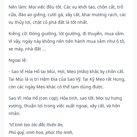
Nên làm
: Mọi việc đều tốt. Các vụ khởi tạo, chôn cất, trổ
cửa, đào ao giếng, cưới gả, xây cất, khai mương rạch, các
vụ thủy lợi, chặt cỏ phá đất là tốt nhất.
Kiêng cữ
: Đóng giường, lót giường, đi thuyền, mua sắm.
Vì vậy, ngày này không nên tiến hành mua sắm như ô tô,
xe máy, nhà đất ...
Ngoại lệ
:
- Sao Vĩ Hỏa Hổ tại Mùi, Hợi, Mẹo (mão) khắc kỵ chôn cất.
Tại Mùi là vị trí Hãm Địa của Sao Vỹ. Tại Kỷ Mẹo rất Hung,
còn các ngày Mẹo khác có thể tạm dùng được.
Sao Vĩ: Hỏa Hổ (con cọp): Hỏa tinh, sao tốt. Mọi sự hưng
vượng, thuận lợi trong việc xuất ngoại, xây cất, và hôn
nhân.
“Vĩ tinh tạo tác đắc thiên ân,
Phú quý, vinh hoa, phúc thọ ninh,