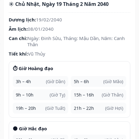
☀️ Chủ Nhật, Ngày 19 Tháng 2 Năm 2040
Dương lịch:
19/02/2040
Âm lịch:
08/01/2040
Can chi:
Ngày: Đinh Sửu, Tháng: Mậu Dần, Năm: Canh
Thân
Tiết khí:
Vũ Thủy
⏱️ Giờ Hoàng đạo
3h – 4h
(Giờ Dần)
5h – 6h
(Giờ Mão)
9h – 10h
(Giờ Tỵ)
15h – 16h
(Giờ Thân)
19h – 20h
(Giờ Tuất)
21h – 22h
(Giờ Hợi)
🌑 Giờ Hắc đạo