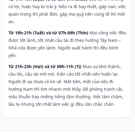
có lợi, hoặc hay bị trái ý. Nếu ra đi hay thiệt, gặp nạn, việc
quan trọng thì phải đòn, gặp ma quỷ nên cúng tế thì mới
an.
Từ 19h-21h (Tuất) và từ 07h-09h (Thìn)
Mọi công việc đều
được tốt lành, tốt nhất cầu tài đi theo hướng Tây Nam –
Nhà cửa được yên lành. Người xuất hành thì đều bình
yên.
Từ 21h-23h (Hợi) và từ 09h-11h (Tị)
Mưu sự khó thành,
cầu lộc, cầu tài mờ mịt. Kiện cáo tốt nhất nên hoãn lại.
Người đi xa chưa có tin về. Mất tiền, mất của nếu đi
hướng Nam thì tìm nhanh mới thấy. Đề phòng tranh cãi,
mâu thuẫn hay miệng tiếng tầm thường. Việc làm chậm,
lâu la nhưng tốt nhất làm việc gì đều cần chắc chắn.