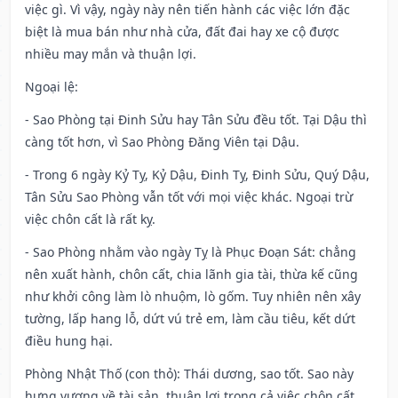
việc gì. Vì vậy, ngày này nên tiến hành các việc lớn đặc
biệt là mua bán như nhà cửa, đất đai hay xe cộ được
nhiều may mắn và thuận lợi.
Ngoại lệ
:
- Sao Phòng tại Đinh Sửu hay Tân Sửu đều tốt. Tại Dậu thì
càng tốt hơn, vì Sao Phòng Đăng Viên tại Dậu.
- Trong 6 ngày Kỷ Tỵ, Kỷ Dậu, Đinh Tỵ, Đinh Sửu, Quý Dậu,
Tân Sửu Sao Phòng vẫn tốt với mọi việc khác. Ngoại trừ
việc chôn cất là rất kỵ.
- Sao Phòng nhằm vào ngày Tỵ là Phục Đoạn Sát: chẳng
nên xuất hành, chôn cất, chia lãnh gia tài, thừa kế cũng
như khởi công làm lò nhuộm, lò gốm. Tuy nhiên nên xây
tường, lấp hang lỗ, dứt vú trẻ em, làm cầu tiêu, kết dứt
điều hung hại.
Phòng Nhật Thố (con thỏ): Thái dương, sao tốt. Sao này
hưng vượng về tài sản, thuận lợi trong cả việc chôn cất