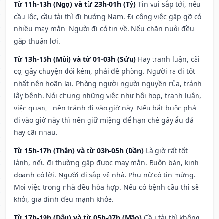
Từ 11h-13h (Ngọ) và từ 23h-01h (Tý)
Tin vui sắp tới, nếu
cầu lộc, cầu tài thì đi hướng Nam. Đi công việc gặp gỡ có
nhiều may mắn. Người đi có tin về. Nếu chăn nuôi đều
gặp thuận lợi.
Từ 13h-15h (Mùi) và từ 01-03h (Sửu)
Hay tranh luận, cãi
cọ, gây chuyện đói kém, phải đề phòng. Người ra đi tốt
nhất nên hoãn lại. Phòng người người nguyền rủa, tránh
lây bệnh. Nói chung những việc như hội họp, tranh luận,
việc quan,…nên tránh đi vào giờ này. Nếu bắt buộc phải
đi vào giờ này thì nên giữ miệng để hạn ché gây ẩu đả
hay cãi nhau.
Từ 15h-17h (Thân) và từ 03h-05h (Dần)
Là giờ rất tốt
lành, nếu đi thường gặp được may mắn. Buôn bán, kinh
doanh có lời. Người đi sắp về nhà. Phụ nữ có tin mừng.
Mọi việc trong nhà đều hòa hợp. Nếu có bệnh cầu thì sẽ
khỏi, gia đình đều mạnh khỏe.
Từ 17h-19h (Dậu) và từ 05h-07h (Mão)
Cầu tài thì không