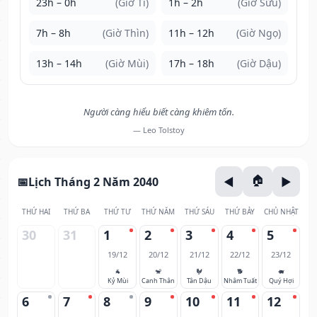
23h – 0h
(Giờ Tí)
1h – 2h
(Giờ Sửu)
7h – 8h
(Giờ Thìn)
11h – 12h
(Giờ Ngọ)
13h – 14h
(Giờ Mùi)
17h – 18h
(Giờ Dậu)
Người càng hiểu biết càng khiêm tốn.
— Leo Tolstoy
Lịch Tháng 2 Năm 2040
THỨ HAI
THỨ BA
THỨ TƯ
THỨ NĂM
THỨ SÁU
THỨ BẢY
CHỦ NHẬT
30
31
1
2
3
4
5
19/12
20/12
21/12
22/12
23/12
🐐
🐒
🐓
🐕
🐖
Kỷ Mùi
Canh Thân
Tân Dậu
Nhâm Tuất
Quý Hợi
6
7
8
9
10
11
12