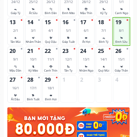
24/12
25/12
26/12
27/12
28/12
29/12
1/1
🐀
🐂
🐅
🐈
🐉
🐍
🐎
Giáp Tý
Ất Sửu
Bính Dần
Đinh Mão
Mậu Thìn
Kỷ Tỵ
Canh Ngọ
13
14
15
16
17
18
19
2/1
3/1
4/1
5/1
6/1
7/1
8/1
🐐
🐒
🐓
🐕
🐖
🐀
🐂
Tân Mùi
Nhâm Thân
Quý Dậu
Giáp Tuất
Ất Hợi
Bính Tý
Đinh Sửu
20
21
22
23
24
25
26
9/1
10/1
11/1
12/1
13/1
14/1
15/1
🐅
🐈
🐉
🐍
🐎
🐐
🐒
Mậu Dần
Kỷ Mão
Canh Thìn
Tân Tỵ
Nhâm Ngọ
Quý Mùi
Giáp Thân
27
28
29
1
2
3
4
16/1
17/1
18/1
🐓
🐕
🐖
Ất Dậu
Bính Tuất
Đinh Hợi