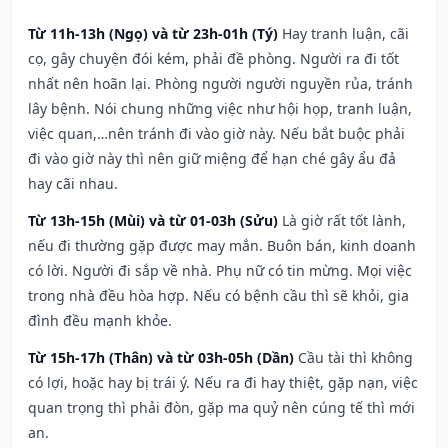
Từ 11h-13h (Ngọ) và từ 23h-01h (Tý)
Hay tranh luận, cãi
cọ, gây chuyện đói kém, phải đề phòng. Người ra đi tốt
nhất nên hoãn lại. Phòng người người nguyền rủa, tránh
lây bệnh. Nói chung những việc như hội họp, tranh luận,
việc quan,…nên tránh đi vào giờ này. Nếu bắt buộc phải
đi vào giờ này thì nên giữ miệng để hạn ché gây ẩu đả
hay cãi nhau.
Từ 13h-15h (Mùi) và từ 01-03h (Sửu)
Là giờ rất tốt lành,
nếu đi thường gặp được may mắn. Buôn bán, kinh doanh
có lời. Người đi sắp về nhà. Phụ nữ có tin mừng. Mọi việc
trong nhà đều hòa hợp. Nếu có bệnh cầu thì sẽ khỏi, gia
đình đều mạnh khỏe.
Từ 15h-17h (Thân) và từ 03h-05h (Dần)
Cầu tài thì không
có lợi, hoặc hay bị trái ý. Nếu ra đi hay thiệt, gặp nạn, việc
quan trọng thì phải đòn, gặp ma quỷ nên cúng tế thì mới
an.