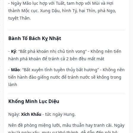
- Ngày Mão lục hợp với Tuất, tam hợp với Mùi và Hợi
thành Mộc cục. Xung Dậu, hình Tý, hại Thìn, phá Ngọ,
tuyệt Thân.
Bành Tổ Bách Kỵ Nhật
-
Kỷ
: “Bất phá khoán nhị chủ tịnh vong” - Không nên tiến
hành phá khoán để tránh cả 2 bên đều mất mát
-
Mão
: “Bất xuyên tỉnh tuyền thủy bất hương” - Không nên
tiến hành đào giếng nước để tránh nước sẽ không trong
lành
Khổng Minh Lục Diệu
Ngày:
Xích Khẩu
- tức ngày Hung.
Nên đề phòng miệng lưỡi, mâu thuẫn hay tranh cãi. Ngày
này là ngày xấu, mưu sự khó thành, dễ dẫn đến nội bộ