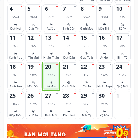
4
5
6
7
8
9
10
25/4
26/4
27/4
28/4
29/4
30/4
1/5
🐖
🐀
🐂
🐅
🐈
🐉
🐍
Quý Hợi
Giáp Tý
Ất Sửu
Bính Dần
Đinh Mão
Mậu Thìn
Kỷ Tỵ
11
12
13
14
15
16
17
2/5
3/5
4/5
5/5
6/5
7/5
8/5
🐎
🐐
🐒
🐓
🐕
🐖
🐀
Canh Ngọ
Tân Mùi
Nhâm Thân
Quý Dậu
Giáp Tuất
Ất Hợi
Bính Tý
18
19
20
21
22
23
24
9/5
10/5
11/5
12/5
13/5
14/5
15/5
🐂
🐅
🐈
🐉
🐍
🐎
🐐
Đinh Sửu
Mậu Dần
Kỷ Mão
Canh Thìn
Tân Tỵ
Nhâm Ngọ
Quý Mùi
25
26
27
28
29
30
1
16/5
17/5
18/5
19/5
20/5
21/5
🐒
🐓
🐕
🐖
🐀
🐂
Giáp Thân
Ất Dậu
Bính Tuất
Đinh Hợi
Mậu Tý
Kỷ Sửu