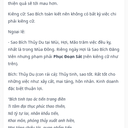
thiện quả sẽ tới mau hơn.
Kiêng cữ
: Sao Bích toàn kiết nên không có bất kỳ việc chi
phải kiêng cữ.
Ngoại lệ
:
- Sao Bích Thủy Du tại Mùi, Hợi, Mão trăm việc đều kỵ,
nhất là trong Mùa Đông. Riêng ngày Hợi là Sao Bích Đăng
Viên nhưng phạm phải
Phục Đoạn Sát
(nên kiêng cữ như
trên).
Bích: Thủy Du (con rái cá): Thủy tinh, sao tốt. Rất tốt cho
những việc như: xây cất, mai táng, hôn nhân. Kinh doanh
đặc biệt thuận lợi.
“Bích tinh tạo ác tiến trang điền
Ti tâm đại thục phúc thao thiên,
Nô tỳ tự lai, nhân khẩu tiến,
Khai môn, phóng thủy xuất anh hiền,
Mai táng chiêu tài, quan phẩm tiến,