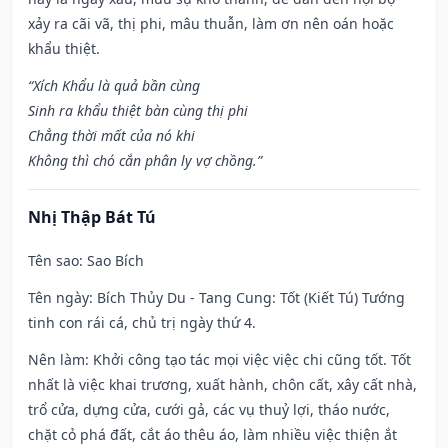
xảy ra cãi vã, thị phi, mâu thuẫn, làm ơn nên oán hoặc
khẩu thiệt.
“Xích Khẩu là quả bần cùng
Sinh ra khẩu thiệt bàn cùng thị phi
Chẳng thời mất của nó khi
Không thì chó cắn phân ly vợ chồng.”
Nhị Thập Bát Tú
Tên sao
: Sao Bích
Tên ngày
: Bích Thủy Du - Tang Cung: Tốt (Kiết Tú) Tướng
tinh con rái cá, chủ trị ngày thứ 4.
Nên làm
: Khởi công tạo tác mọi việc việc chi cũng tốt. Tốt
nhất là việc khai trương, xuất hành, chôn cất, xây cất nhà,
trổ cửa, dựng cửa, cưới gả, các vụ thuỷ lợi, tháo nước,
chặt cỏ phá đất, cắt áo thêu áo, làm nhiều việc thiện ắt