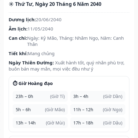
☀️ Thứ Tư, Ngày 20 Tháng 6 Năm 2040
Dương lịch:
20/06/2040
Âm lịch:
11/05/2040
Can chi:
Ngày: Kỷ Mão, Tháng: Nhâm Ngọ, Năm: Canh
Thân
Tiết khí:
Mang chủng
Ngày Thiên Đường:
Xuất hành tốt, quý nhân phù trợ,
buôn bán may mắn, mọi việc đều như ý
⏱️ Giờ Hoàng đạo
23h – 0h
(Giờ Tí)
3h – 4h
(Giờ Dần)
5h – 6h
(Giờ Mão)
11h – 12h
(Giờ Ngọ)
13h – 14h
(Giờ Mùi)
17h – 18h
(Giờ Dậu)