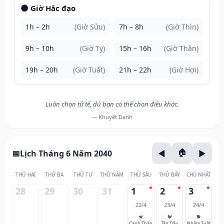
🌑 Giờ Hắc đạo
1h – 2h
(Giờ Sửu)
7h – 8h
(Giờ Thìn)
9h – 10h
(Giờ Tỵ)
15h – 16h
(Giờ Thân)
19h – 20h
(Giờ Tuất)
21h – 22h
(Giờ Hợi)
Luôn chọn tử tế, dù bạn có thể chọn điều khác.
— Khuyết Danh
Lịch Tháng 6 Năm 2040
THỨ HAI
THỨ BA
THỨ TƯ
THỨ NĂM
THỨ SÁU
THỨ BẢY
CHỦ NHẬT
28
29
30
31
1
2
3
22/4
23/4
24/4
🐒
🐓
🐕
Canh Thân
Tân Dậu
Nhâm Tuất