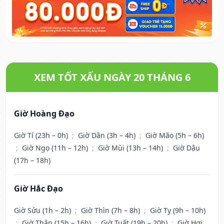
XEM TỐT XẤU NGÀY 20 THÁNG 6
Giờ Hoàng Đạo
Giờ Tí (23h – 0h)
;
Giờ Dần (3h – 4h)
;
Giờ Mão (5h – 6h)
;
Giờ Ngọ (11h – 12h)
;
Giờ Mùi (13h – 14h)
;
Giờ Dậu
(17h – 18h)
Giờ Hắc Đạo
Giờ Sửu (1h – 2h)
;
Giờ Thìn (7h – 8h)
;
Giờ Tỵ (9h – 10h)
;
Giờ Thân (15h – 16h)
;
Giờ Tuất (19h – 20h)
;
Giờ Hợi