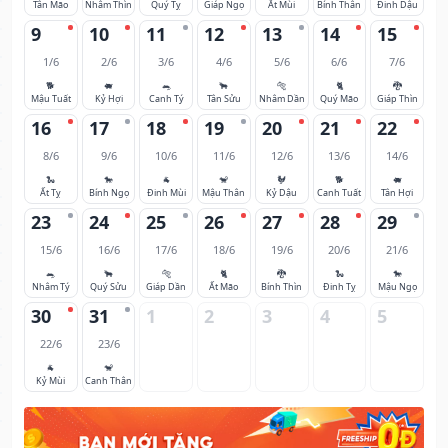
Tân Mão
Nhâm Thìn
Quý Tỵ
Giáp Ngọ
Ất Mùi
Bính Thân
Đinh Dậu
9
10
11
12
13
14
15
1/6
2/6
3/6
4/6
5/6
6/6
7/6
🐕
🐖
🐀
🐂
🐅
🐈
🐉
Mậu Tuất
Kỷ Hợi
Canh Tý
Tân Sửu
Nhâm Dần
Quý Mão
Giáp Thìn
16
17
18
19
20
21
22
8/6
9/6
10/6
11/6
12/6
13/6
14/6
🐍
🐎
🐐
🐒
🐓
🐕
🐖
Ất Tỵ
Bính Ngọ
Đinh Mùi
Mậu Thân
Kỷ Dậu
Canh Tuất
Tân Hợi
23
24
25
26
27
28
29
15/6
16/6
17/6
18/6
19/6
20/6
21/6
🐀
🐂
🐅
🐈
🐉
🐍
🐎
Nhâm Tý
Quý Sửu
Giáp Dần
Ất Mão
Bính Thìn
Đinh Tỵ
Mậu Ngọ
30
31
1
2
3
4
5
22/6
23/6
🐐
🐒
Kỷ Mùi
Canh Thân