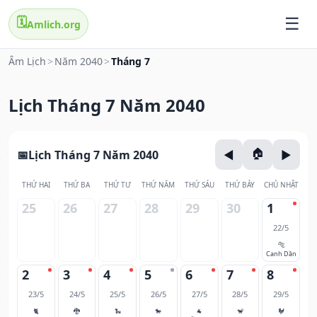
🗓️
Amlich.org
Âm Lịch
>
Năm 2040
>
Tháng 7
Lịch Tháng 7 Năm 2040
Lịch Tháng 7 Năm 2040
THỨ HAI
THỨ BA
THỨ TƯ
THỨ NĂM
THỨ SÁU
THỨ BẢY
CHỦ NHẬT
25
26
27
28
29
30
1
22/5
🐅
Canh Dần
2
3
4
5
6
7
8
23/5
24/5
25/5
26/5
27/5
28/5
29/5
🐈
🐉
🐍
🐎
🐐
🐒
🐓