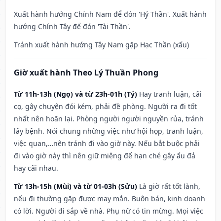
Xuất hành hướng Chính Nam để đón 'Hỷ Thần'. Xuất hành
hướng Chính Tây để đón 'Tài Thần'.
Tránh xuất hành hướng Tây Nam gặp Hạc Thần (xấu)
Giờ xuất hành Theo Lý Thuần Phong
Từ 11h-13h (Ngọ) và từ 23h-01h (Tý)
Hay tranh luận, cãi
cọ, gây chuyện đói kém, phải đề phòng. Người ra đi tốt
nhất nên hoãn lại. Phòng người người nguyền rủa, tránh
lây bệnh. Nói chung những việc như hội họp, tranh luận,
việc quan,…nên tránh đi vào giờ này. Nếu bắt buộc phải
đi vào giờ này thì nên giữ miệng để hạn ché gây ẩu đả
hay cãi nhau.
Từ 13h-15h (Mùi) và từ 01-03h (Sửu)
Là giờ rất tốt lành,
nếu đi thường gặp được may mắn. Buôn bán, kinh doanh
có lời. Người đi sắp về nhà. Phụ nữ có tin mừng. Mọi việc