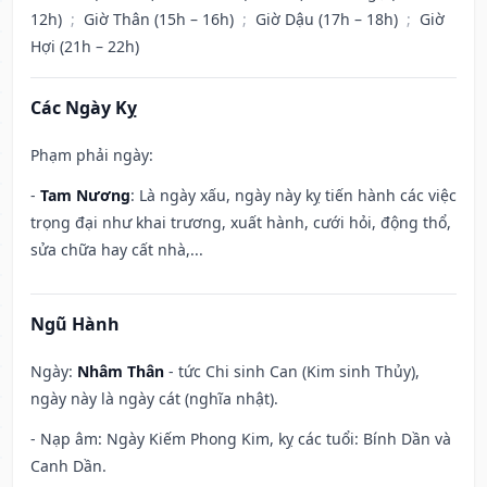
12h)
;
Giờ Thân (15h – 16h)
;
Giờ Dậu (17h – 18h)
;
Giờ
Hợi (21h – 22h)
Các Ngày Kỵ
Phạm phải ngày:
-
Tam Nương
: Là ngày xấu, ngày này kỵ tiến hành các việc
trọng đại như khai trương, xuất hành, cưới hỏi, động thổ,
sửa chữa hay cất nhà,...
Ngũ Hành
Ngày:
Nhâm Thân
- tức Chi sinh Can (Kim sinh Thủy),
ngày này là ngày cát (nghĩa nhật).
- Nạp âm: Ngày Kiếm Phong Kim, kỵ các tuổi: Bính Dần và
Canh Dần.