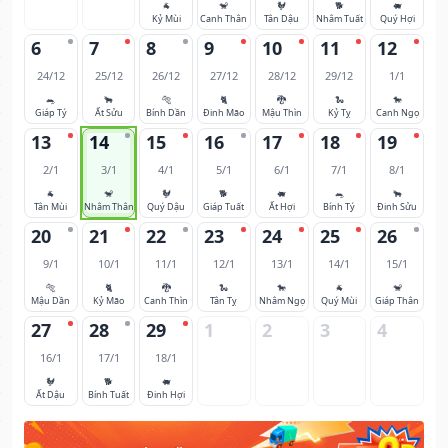
🐐
🐒
🐓
🐕
🐖
Kỷ Mùi
Canh Thân
Tân Dậu
Nhâm Tuất
Quý Hợi
6
7
8
9
10
11
12
24/12
25/12
26/12
27/12
28/12
29/12
1/1
🐀
🐂
🐅
🐈
🐉
🐍
🐎
Giáp Tý
Ất Sửu
Bính Dần
Đinh Mão
Mậu Thìn
Kỷ Tỵ
Canh Ngọ
13
14
15
16
17
18
19
2/1
3/1
4/1
5/1
6/1
7/1
8/1
🐐
🐒
🐓
🐕
🐖
🐀
🐂
Tân Mùi
Nhâm Thân
Quý Dậu
Giáp Tuất
Ất Hợi
Bính Tý
Đinh Sửu
20
21
22
23
24
25
26
9/1
10/1
11/1
12/1
13/1
14/1
15/1
🐅
🐈
🐉
🐍
🐎
🐐
🐒
Mậu Dần
Kỷ Mão
Canh Thìn
Tân Tỵ
Nhâm Ngọ
Quý Mùi
Giáp Thân
27
28
29
1
2
3
4
16/1
17/1
18/1
🐓
🐕
🐖
Ất Dậu
Bính Tuất
Đinh Hợi