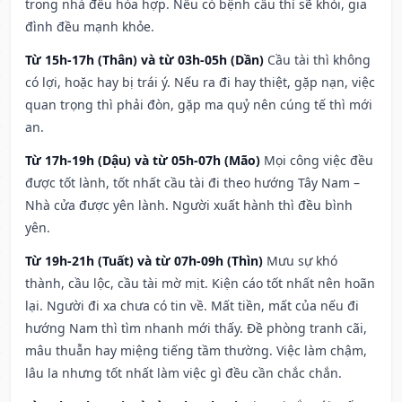
trong nhà đều hòa hợp. Nếu có bệnh cầu thì sẽ khỏi, gia
đình đều mạnh khỏe.
Từ 15h-17h (Thân) và từ 03h-05h (Dần)
Cầu tài thì không
có lợi, hoặc hay bị trái ý. Nếu ra đi hay thiệt, gặp nạn, việc
quan trọng thì phải đòn, gặp ma quỷ nên cúng tế thì mới
an.
Từ 17h-19h (Dậu) và từ 05h-07h (Mão)
Mọi công việc đều
được tốt lành, tốt nhất cầu tài đi theo hướng Tây Nam –
Nhà cửa được yên lành. Người xuất hành thì đều bình
yên.
Từ 19h-21h (Tuất) và từ 07h-09h (Thìn)
Mưu sự khó
thành, cầu lộc, cầu tài mờ mịt. Kiện cáo tốt nhất nên hoãn
lại. Người đi xa chưa có tin về. Mất tiền, mất của nếu đi
hướng Nam thì tìm nhanh mới thấy. Đề phòng tranh cãi,
mâu thuẫn hay miệng tiếng tầm thường. Việc làm chậm,
lâu la nhưng tốt nhất làm việc gì đều cần chắc chắn.