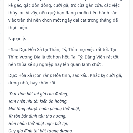
kê gác, gác đòn đông, cưới gã, trổ cửa gắn cửa, các việc
thủy lợi. Vì vậy, nếu quý bạn đang muốn tiến hành các
việc trên thì nên chọn một ngày đại cát trong tháng để
thực hiện.
Ngoại lệ
:
- Sao Dực Hỏa Xà tại Thân, Tý, Thìn mọi việc rất tốt. Tại
Thìn: Vượng Địa là tốt hơn hết. Tại Tý: Đăng Viên rất tốt
nên thừa kế sự nghiệp hay lên quan lãnh chức.
Dực: Hỏa Xà (con rắn): Hỏa tinh, sao xấu. Khắc kỵ cưới gả,
dựng nhà, hay chôn cất.
“Dực tinh bất lợi giá cao đường,
Tam niên nhị tái kiến ôn hoàng,
Mai táng nhược hoàn phùng thử nhật,
Tử tôn bất định tẩu tha hương.
Hôn nhân thử nhật nghi bất lợi,
Quy gia định thị bất tương đương.