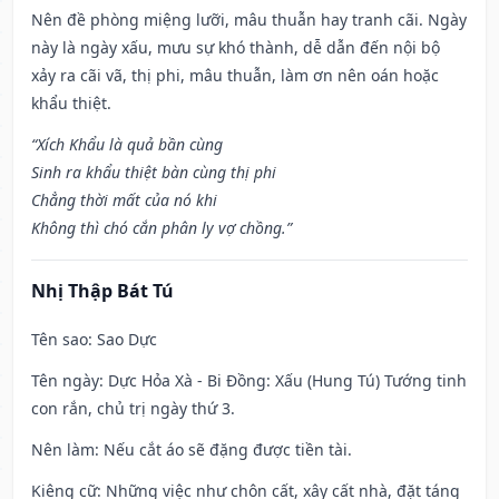
Nên đề phòng miệng lưỡi, mâu thuẫn hay tranh cãi. Ngày
này là ngày xấu, mưu sự khó thành, dễ dẫn đến nội bộ
xảy ra cãi vã, thị phi, mâu thuẫn, làm ơn nên oán hoặc
khẩu thiệt.
“Xích Khẩu là quả bần cùng
Sinh ra khẩu thiệt bàn cùng thị phi
Chẳng thời mất của nó khi
Không thì chó cắn phân ly vợ chồng.”
Nhị Thập Bát Tú
Tên sao
: Sao Dực
Tên ngày
: Dực Hỏa Xà - Bi Đồng: Xấu (Hung Tú) Tướng tinh
con rắn, chủ trị ngày thứ 3.
Nên làm
: Nếu cắt áo sẽ đặng được tiền tài.
Kiêng cữ
: Những việc như chôn cất, xây cất nhà, đặt táng