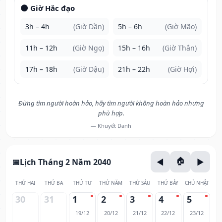
🌑 Giờ Hắc đạo
3h – 4h
(Giờ Dần)
5h – 6h
(Giờ Mão)
11h – 12h
(Giờ Ngọ)
15h – 16h
(Giờ Thân)
17h – 18h
(Giờ Dậu)
21h – 22h
(Giờ Hợi)
Đừng tìm người hoàn hảo, hãy tìm người không hoàn hảo nhưng
phù hợp.
— Khuyết Danh
Lịch Tháng 2 Năm 2040
THỨ HAI
THỨ BA
THỨ TƯ
THỨ NĂM
THỨ SÁU
THỨ BẢY
CHỦ NHẬT
30
31
1
2
3
4
5
19/12
20/12
21/12
22/12
23/12