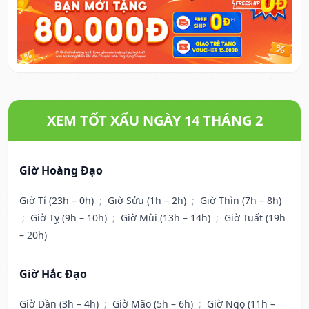
XEM TỐT XẤU NGÀY 14 THÁNG 2
Giờ Hoàng Đạo
Giờ Tí (23h – 0h)
;
Giờ Sửu (1h – 2h)
;
Giờ Thìn (7h – 8h)
;
Giờ Tỵ (9h – 10h)
;
Giờ Mùi (13h – 14h)
;
Giờ Tuất (19h
– 20h)
Giờ Hắc Đạo
Giờ Dần (3h – 4h)
;
Giờ Mão (5h – 6h)
;
Giờ Ngọ (11h –