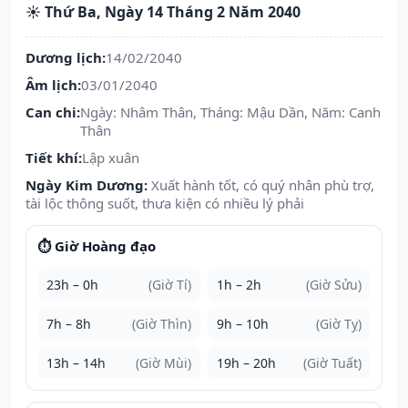
☀️ Thứ Ba, Ngày 14 Tháng 2 Năm 2040
Dương lịch:
14/02/2040
Âm lịch:
03/01/2040
Can chi:
Ngày: Nhâm Thân, Tháng: Mậu Dần, Năm: Canh
Thân
Tiết khí:
Lập xuân
Ngày Kim Dương:
Xuất hành tốt, có quý nhân phù trợ,
tài lộc thông suốt, thưa kiện có nhiều lý phải
⏱️ Giờ Hoàng đạo
23h – 0h
(Giờ Tí)
1h – 2h
(Giờ Sửu)
7h – 8h
(Giờ Thìn)
9h – 10h
(Giờ Tỵ)
13h – 14h
(Giờ Mùi)
19h – 20h
(Giờ Tuất)