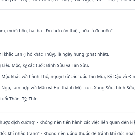
m, mười bốn, hai ba - Đi chơi còn thiệt, nữa là đi buôn”
hi khắc Can (Thổ khắc Thủy), là ngày hung (phạt nhật).
Liễu Mộc, kỵ các tuổi: Đinh Sửu và Tân Sửu.
 Mộc khắc với hành Thổ, ngoại trừ các tuổi: Tân Mùi, Kỷ Dậu và Đ
i Ngọ, tam hợp với Mão và Hợi thành Mộc cục. Xung Sửu, hình Sửu, 
tuổi Thân, Tý, Thìn.
 nhược địch cường” - Không nên tiến hành các việc liên quan đến ki
 độc khí nhập tràng” - Không nên uống thuốc để tránh khí độc ngấ