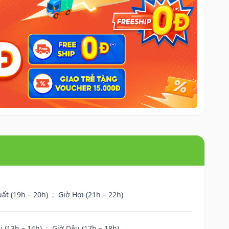
uất (19h – 20h)
;
Giờ Hợi (21h – 22h)
i (13h – 14h)
;
Giờ Dậu (17h – 18h)