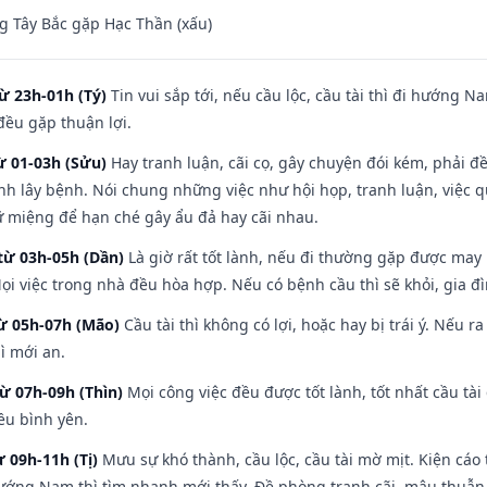
 Tây Bắc gặp Hạc Thần (xấu)
ừ 23h-01h (Tý)
Tin vui sắp tới, nếu cầu lộc, cầu tài thì đi hướng 
đều gặp thuận lợi.
ừ 01-03h (Sửu)
Hay tranh luận, cãi cọ, gây chuyện đói kém, phải đ
nh lây bệnh. Nói chung những việc như hội họp, tranh luận, việc q
iữ miệng để hạn ché gây ẩu đả hay cãi nhau.
từ 03h-05h (Dần)
Là giờ rất tốt lành, nếu đi thường gặp được may
ọi việc trong nhà đều hòa hợp. Nếu có bệnh cầu thì sẽ khỏi, gia 
từ 05h-07h (Mão)
Cầu tài thì không có lợi, hoặc hay bị trái ý. Nếu r
ì mới an.
từ 07h-09h (Thìn)
Mọi công việc đều được tốt lành, tốt nhất cầu t
ều bình yên.
ừ 09h-11h (Tị)
Mưu sự khó thành, cầu lộc, cầu tài mờ mịt. Kiện cáo 
hướng Nam thì tìm nhanh mới thấy. Đề phòng tranh cãi, mâu thuẫn