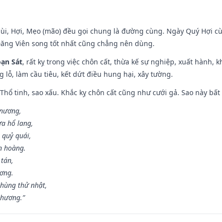
Mùi, Hợi, Mẹo (mão) đều gọi chung là đường cùng. Ngày Quý Hợi cù
Đăng Viên song tốt nhất cũng chẳng nên dùng.
ạn Sát
, rất kỵ trong việc chôn cất, thừa kế sự nghiệp, xuất hành, 
g lỗ, làm cầu tiêu, kết dứt điều hung hại, xây tường.
 Thổ tinh, sao xấu. Khắc kỵ chôn cất cũng như cưới gả. Sao này bất l
 nương,
a hổ lang,
 quỷ quái,
n hoàng.
 tán,
ương.
hùng thử nhật,
 hương.”