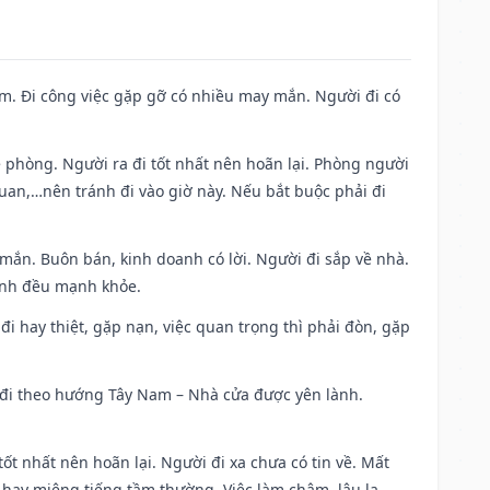
Nam. Đi công việc gặp gỡ có nhiều may mắn. Người đi có
ề phòng. Người ra đi tốt nhất nên hoãn lại. Phòng người
uan,…nên tránh đi vào giờ này. Nếu bắt buộc phải đi
 mắn. Buôn bán, kinh doanh có lời. Người đi sắp về nhà.
đình đều mạnh khỏe.
a đi hay thiệt, gặp nạn, việc quan trọng thì phải đòn, gặp
ài đi theo hướng Tây Nam – Nhà cửa được yên lành.
tốt nhất nên hoãn lại. Người đi xa chưa có tin về. Mất
 hay miệng tiếng tầm thường. Việc làm chậm, lâu la