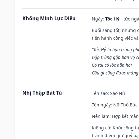
Khổng Minh Lục Diệu
Ngày:
Tốc Hỷ
- tức ngà
Buổi sáng tốt, nhưng 
tiến hành công việc v
“Tốc Hỷ là bạn trùng p
Gặp trùng gặp bạn vợ c
Có tài có lộc hẳn hoi
Cầu gì cũng được mừng 
Nhị Thập Bát Tú
Tên sao
: Sao Nữ
Tên ngày
: Nữ Thổ Bức 
Nên làm
: Hợp kết màn
Kiêng cữ
: Khởi công t
tránh điềm giữ quý bạ