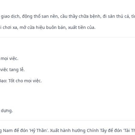
, giao dịch, động thổ san nền, cầu thầy chữa bệnh, đi săn thú cá, 
đi chơi xa, mở cửa hiệu buôn bán, xuất tiền của.
 mọi việc.
việc tang lễ.
o: Tốt cho mọi việc.
y dựng.
Nam để đón 'Hỷ Thần'. Xuất hành hướng Chính Tây để đón 'Tài Th