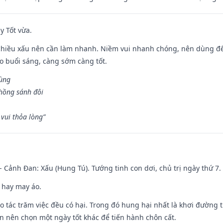
y Tốt vừa.
chiều xấu nên cần làm nhanh. Niềm vui nhanh chóng, nên dùng để 
ào buổi sáng, càng sớm càng tốt.
hùng
hồng sánh đôi
vui thỏa lòng”
- Cảnh Đan: Xấu (Hung Tú). Tướng tinh con dơi, chủ trị ngày thứ 7.
 hay may áo.
ạo tác trăm việc đều có hại. Trong đó hung hại nhất là khơi đường t
n nên chọn một ngày tốt khác để tiến hành chôn cất.