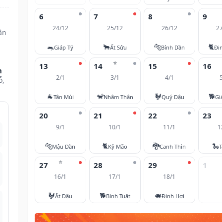
6
7
8
9
24/12
25/12
26/12
2
ân
🐀
🐂
🐅
🐈
Giáp Tý
Ất Sửu
Bính Dần
Đi
⭐
13
14
15
16
m
2/1
3/1
4/1
ỗ,
🐐
🐒
🐓
🐕
Tân Mùi
Nhâm Thân
Quý Dậu
Gi
20
21
22
23
9/1
10/1
11/1
1
🐅
🐈
🐉
🐍
Mậu Dần
Kỷ Mão
Canh Thìn
T
⭐
27
28
29
1
16/1
17/1
18/1
🐓
🐕
🐖
Ất Dậu
Bính Tuất
Đinh Hợi