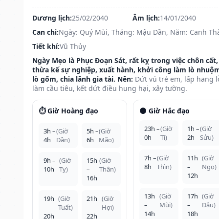
Dương lịch:
25/02/2040
Âm lịch:
14/01/2040
Can chi:
Ngày: Quý Mùi, Tháng: Mậu Dần, Năm: Canh Th
Tiết khí:
Vũ Thủy
Ngày Mẹo là Phục Đoạn Sát, rất kỵ trong việc chôn cất,
thừa kế sự nghiệp, xuất hành, khởi công làm lò nhuộ
lò gốm, chia lãnh gia tài. Nên:
Dứt vú trẻ em, lấp hang l
làm cầu tiêu, kết dứt điều hung hại, xây tường.
⏱️ Giờ Hoàng đạo
🌑 Giờ Hắc đạo
23h –
(Giờ
1h –
(Giờ
3h –
(Giờ
5h –
(Giờ
0h
Tí)
2h
Sửu)
4h
Dần)
6h
Mão)
7h –
(Giờ
11h
(Giờ
9h –
(Giờ
15h
(Giờ
8h
Thìn)
–
Ngọ)
10h
Tỵ)
–
Thân)
12h
16h
13h
(Giờ
17h
(Giờ
19h
(Giờ
21h
(Giờ
–
Mùi)
–
Dậu)
–
Tuất)
–
Hợi)
14h
18h
20h
22h