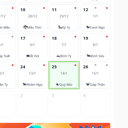
⭐
10
11
12
7/12
28/12
29/12
1/1
🐉
🐍
🐎
nh Mão
Mậu Thìn
Kỷ Tỵ
Canh Ngọ
17
18
19
5/1
6/1
7/1
8/1
🐖
🐀
🐂
áp Tuất
Ất Hợi
Bính Tý
Đinh Sửu
⭐
24
25
26
2/1
13/1
14/1
15/1
🐎
🐐
🐒
ân Tỵ
Nhâm Ngọ
Quý Mùi
Giáp Thân
2
3
4