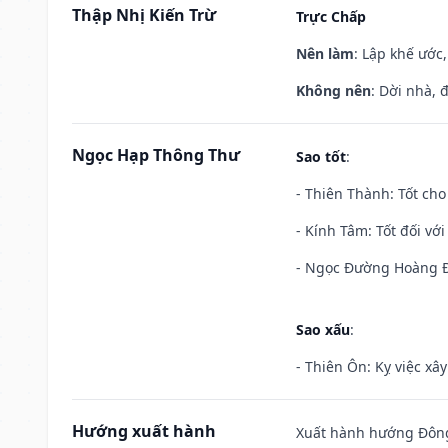
Thập Nhị Kiến Trừ
Trực Chấp
Nên làm
: Lập khế ước
Không nên
: Dời nhà, 
Ngọc Hạp Thông Thư
Sao tốt
:
- Thiên Thành: Tốt cho
- Kính Tâm: Tốt đối với 
- Ngọc Đường Hoàng Đạ
Sao xấu
:
- Thiên Ôn: Kỵ việc xâ
Hướng xuất hành
Xuất hành hướng Đông 