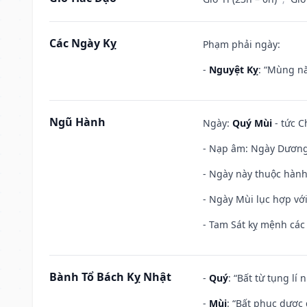
Các Ngày Kỵ
Phạm phải ngày:
-
Nguyệt Kỵ
: “Mùng nă
Ngũ Hành
Ngày:
Quý Mùi
- tức C
- Nạp âm: Ngày Dương 
- Ngày này thuộc hành
- Ngày Mùi lục hợp vớ
- Tam Sát kỵ mệnh các 
Bành Tổ Bách Kỵ Nhật
-
Quý
: “Bất từ tụng lí
-
Mùi
: “Bất phục dược