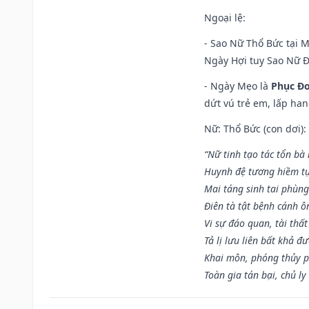
Ngoại lệ
:
- Sao Nữ Thổ Bức tại 
Ngày Hợi tuy Sao Nữ 
- Ngày Mẹo là
Phục Đo
dứt vú trẻ em, lấp han
Nữ: Thổ Bức (con dơi):
“Nữ tinh tạo tác tổn bà
Huynh đệ tương hiềm tự
Mai táng sinh tai phùng
Điên tà tật bệnh cánh ô
Vi sự đáo quan, tài thất
Tả lị lưu liên bất khả đ
Khai môn, phóng thủy p
Toàn gia tán bại, chủ ly