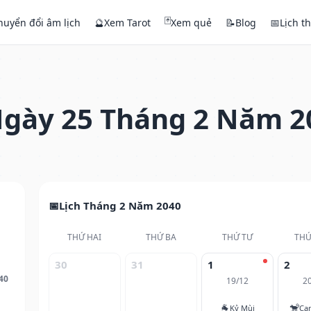
🃏
huyển đổi âm lịch
🔮
Xem Tarot
Xem quẻ
📝
Blog
📅
Lịch t
gày 25 Tháng 2 Năm 2
Lịch Tháng 2 Năm 2040
THỨ HAI
THỨ BA
THỨ TƯ
THỨ
30
31
1
2
40
19/12
2
🐐
🐒
Kỷ Mùi
Ca