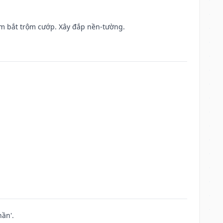
tìm bắt trộm cướp. Xây đắp nền-tường.
ần'.