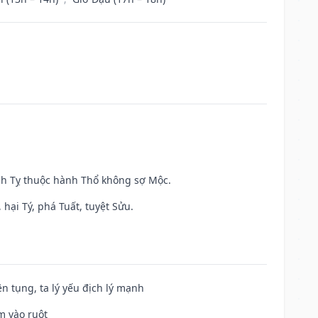
inh Tỵ thuộc hành Thổ không sợ Mộc.
hại Tý, phá Tuất, tuyệt Sửu.
ện tụng, ta lý yếu địch lý mạnh
m vào ruột