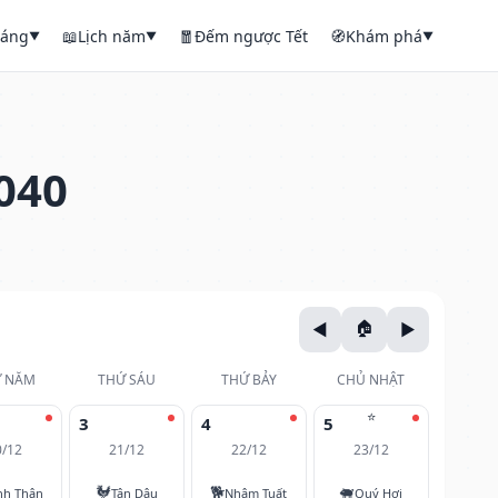
háng
📖
Lịch năm
🧧
Đếm ngược Tết
🧭
Khám phá
▼
▼
▼
040
 NĂM
THỨ SÁU
THỨ BẢY
CHỦ NHẬT
⭐
3
4
5
0/12
21/12
22/12
23/12
🐓
🐕
🐖
nh Thân
Tân Dậu
Nhâm Tuất
Quý Hợi