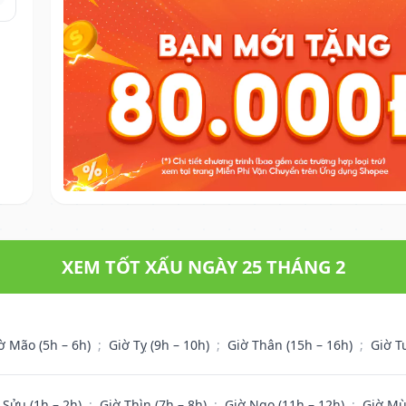
XEM TỐT XẤU NGÀY 25 THÁNG 2
ờ Mão (5h – 6h)
;
Giờ Tỵ (9h – 10h)
;
Giờ Thân (15h – 16h)
;
Giờ T
 Sửu (1h – 2h)
;
Giờ Thìn (7h – 8h)
;
Giờ Ngọ (11h – 12h)
;
Giờ Mù