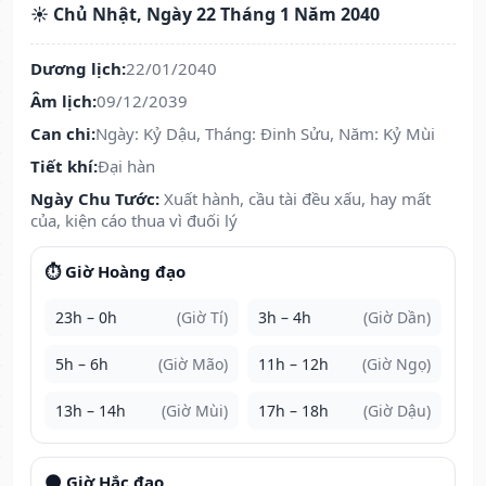
☀️ Chủ Nhật, Ngày 22 Tháng 1 Năm 2040
Dương lịch:
22/01/2040
Âm lịch:
09/12/2039
Can chi:
Ngày: Kỷ Dậu, Tháng: Đinh Sửu, Năm: Kỷ Mùi
Tiết khí:
Đại hàn
Ngày Chu Tước:
Xuất hành, cầu tài đều xấu, hay mất
của, kiện cáo thua vì đuối lý
⏱️ Giờ Hoàng đạo
23h – 0h
(Giờ Tí)
3h – 4h
(Giờ Dần)
5h – 6h
(Giờ Mão)
11h – 12h
(Giờ Ngọ)
13h – 14h
(Giờ Mùi)
17h – 18h
(Giờ Dậu)
🌑 Giờ Hắc đạo