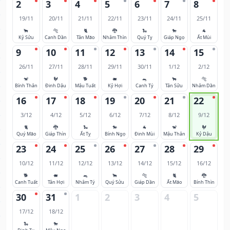
2
3
4
5
6
7
8
19/11
20/11
21/11
22/11
23/11
24/11
25/11
🐂
🐅
🐈
🐉
🐍
🐎
🐐
Kỷ Sửu
Canh Dần
Tân Mão
Nhâm Thìn
Quý Tỵ
Giáp Ngọ
Ất Mùi
9
10
11
12
13
14
15
26/11
27/11
28/11
29/11
30/11
1/12
2/12
🐒
🐓
🐕
🐖
🐀
🐂
🐅
Bính Thân
Đinh Dậu
Mậu Tuất
Kỷ Hợi
Canh Tý
Tân Sửu
Nhâm Dần
16
17
18
19
20
21
22
3/12
4/12
5/12
6/12
7/12
8/12
9/12
🐈
🐉
🐍
🐎
🐐
🐒
🐓
Quý Mão
Giáp Thìn
Ất Tỵ
Bính Ngọ
Đinh Mùi
Mậu Thân
Kỷ Dậu
23
24
25
26
27
28
29
10/12
11/12
12/12
13/12
14/12
15/12
16/12
🐕
🐖
🐀
🐂
🐅
🐈
🐉
Canh Tuất
Tân Hợi
Nhâm Tý
Quý Sửu
Giáp Dần
Ất Mão
Bính Thìn
30
31
1
2
3
4
5
17/12
18/12
🐍
🐎