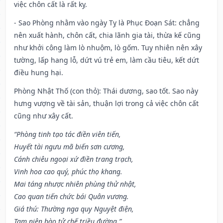
việc chôn cất là rất kỵ.
- Sao Phòng nhằm vào ngày Tỵ là Phục Đoạn Sát: chẳng
nên xuất hành, chôn cất, chia lãnh gia tài, thừa kế cũng
như khởi công làm lò nhuộm, lò gốm. Tuy nhiên nên xây
tường, lấp hang lỗ, dứt vú trẻ em, làm cầu tiêu, kết dứt
điều hung hại.
Phòng Nhật Thố (con thỏ): Thái dương, sao tốt. Sao này
hưng vượng về tài sản, thuận lợi trong cả việc chôn cất
cũng như xây cất.
“Phòng tinh tạo tác điền viên tiến,
Huyết tài ngưu mã biến sơn cương,
Cánh chiêu ngoại xứ điền trang trạch,
Vinh hoa cao quý, phúc thọ khang.
Mai táng nhược nhiên phùng thử nhật,
Cao quan tiến chức bái Quân vương.
Giá thú: Thường nga quy Nguyệt điện,
Tam niên bào tử chế triều đường.”