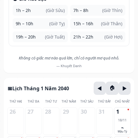
1h – 2h
(Giờ Sửu)
7h – 8h
(Giờ Thìn)
9h – 10h
(Giờ Tỵ)
15h – 16h
(Giờ Thân)
19h – 20h
(Giờ Tuất)
21h – 22h
(Giờ Hợi)
Không có giấc mơ nào quá lớn, chỉ có người mơ quá nhỏ.
— Khuyết Danh
Lịch Tháng 1 Năm 2040
THỨ HAI
THỨ BA
THỨ TƯ
THỨ NĂM
THỨ SÁU
THỨ BẢY
CHỦ NHẬT
26
27
28
29
30
31
1
18/11
🐀
Mậu Tý