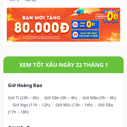
Đinh Tỵ
Mậu Ngọ
XEM TỐT XẤU NGÀY 22 THÁNG 1
Giờ Hoàng Đạo
Giờ Tí (23h – 0h)
;
Giờ Dần (3h – 4h)
;
Giờ Mão (5h – 6h)
;
Giờ Ngọ (11h – 12h)
;
Giờ Mùi (13h – 14h)
;
Giờ Dậu
(17h – 18h)