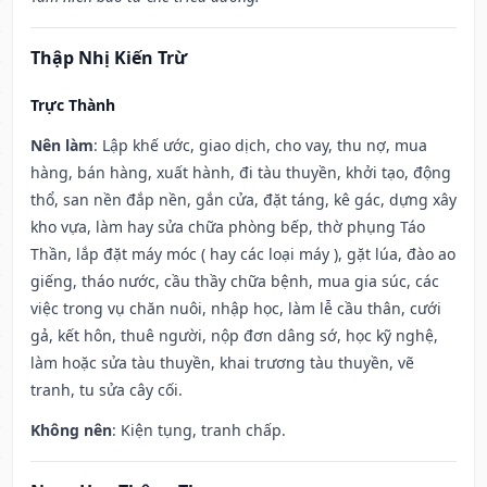
Thập Nhị Kiến Trừ
Trực Thành
Nên làm
: Lập khế ước, giao dịch, cho vay, thu nợ, mua
hàng, bán hàng, xuất hành, đi tàu thuyền, khởi tạo, động
thổ, san nền đắp nền, gắn cửa, đặt táng, kê gác, dựng xây
kho vựa, làm hay sửa chữa phòng bếp, thờ phụng Táo
Thần, lắp đặt máy móc ( hay các loại máy ), gặt lúa, đào ao
giếng, tháo nước, cầu thầy chữa bệnh, mua gia súc, các
việc trong vụ chăn nuôi, nhập học, làm lễ cầu thân, cưới
gả, kết hôn, thuê người, nộp đơn dâng sớ, học kỹ nghệ,
làm hoặc sửa tàu thuyền, khai trương tàu thuyền, vẽ
tranh, tu sửa cây cối.
Không nên
: Kiện tụng, tranh chấp.