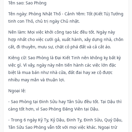
Tên sao
: Sao Phòng
Tên ngày
: Phòng Nhật Thố - Cảnh Yêm: Tốt (Kiết Tú) Tướng
tinh con Thỏ, chủ trị ngày Chủ nhật.
Nên làm
: Mọi việc khởi công tạo tác đều tốt. Ngày này
hợp nhất cho việc cưới gả, xuất hành, xây dựng nhà, chôn
cất, đi thuyền, mưu sự, chặt cỏ phá đất và cả cắt áo.
Kiêng cữ
: Sao Phòng là Đại Kiết Tinh nên không kỵ bất kỳ
việc gì. Vì vậy, ngày này nên tiến hành các việc lớn đặc
biệt là mua bán như nhà cửa, đất đai hay xe cộ được
nhiều may mắn và thuận lợi.
Ngoại lệ
:
- Sao Phòng tại Đinh Sửu hay Tân Sửu đều tốt. Tại Dậu thì
càng tốt hơn, vì Sao Phòng Đăng Viên tại Dậu.
- Trong 6 ngày Kỷ Tỵ, Kỷ Dậu, Đinh Tỵ, Đinh Sửu, Quý Dậu,
Tân Sửu Sao Phòng vẫn tốt với mọi việc khác. Ngoại trừ