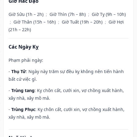
Giờ Hắc Đạo
Giờ Sửu (1h – 2h)
;
Giờ Thìn (7h – 8h)
;
Giờ Tỵ (9h – 10h)
;
Giờ Thân (15h – 16h)
;
Giờ Tuất (19h – 20h)
;
Giờ Hợi
(21h – 22h)
Các Ngày Kỵ
Phạm phải ngày:
-
Thụ Tử
: Ngày này trăm sự đều kỵ không nên tiến hành
bất cứ việc gì.
-
Trùng tang
: Kỵ chôn cất, cưới xin, vợ chồng xuất hành,
xây nhà, xây mồ mả.
-
Trùng Phục
: Kỵ chôn cất, cưới xin, vợ chồng xuất hành,
xây nhà, xây mồ mả.