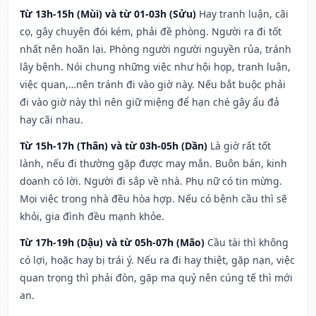
Từ 13h-15h (Mùi) và từ 01-03h (Sửu)
Hay tranh luận, cãi
cọ, gây chuyện đói kém, phải đề phòng. Người ra đi tốt
nhất nên hoãn lại. Phòng người người nguyền rủa, tránh
lây bệnh. Nói chung những việc như hội họp, tranh luận,
việc quan,…nên tránh đi vào giờ này. Nếu bắt buộc phải
đi vào giờ này thì nên giữ miệng để hạn ché gây ẩu đả
hay cãi nhau.
Từ 15h-17h (Thân) và từ 03h-05h (Dần)
Là giờ rất tốt
lành, nếu đi thường gặp được may mắn. Buôn bán, kinh
doanh có lời. Người đi sắp về nhà. Phụ nữ có tin mừng.
Mọi việc trong nhà đều hòa hợp. Nếu có bệnh cầu thì sẽ
khỏi, gia đình đều mạnh khỏe.
Từ 17h-19h (Dậu) và từ 05h-07h (Mão)
Cầu tài thì không
có lợi, hoặc hay bị trái ý. Nếu ra đi hay thiệt, gặp nạn, việc
quan trọng thì phải đòn, gặp ma quỷ nên cúng tế thì mới
an.