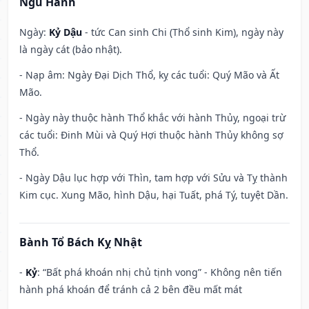
Ngũ Hành
Ngày:
Kỷ Dậu
- tức Can sinh Chi (Thổ sinh Kim), ngày này
là ngày cát (bảo nhật).
- Nạp âm: Ngày Đại Dịch Thổ, kỵ các tuổi: Quý Mão và Ất
Mão.
- Ngày này thuộc hành Thổ khắc với hành Thủy, ngoại trừ
các tuổi: Đinh Mùi và Quý Hợi thuộc hành Thủy không sợ
Thổ.
- Ngày Dậu lục hợp với Thìn, tam hợp với Sửu và Tỵ thành
Kim cục. Xung Mão, hình Dậu, hại Tuất, phá Tý, tuyệt Dần.
Bành Tổ Bách Kỵ Nhật
-
Kỷ
: “Bất phá khoán nhị chủ tịnh vong” - Không nên tiến
hành phá khoán để tránh cả 2 bên đều mất mát